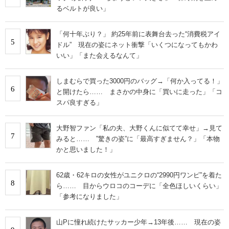
るベルトが良い」
「何十年ぶり？」 約25年前に表舞台去った“消費税アイ
5
ドル” 現在の姿にネット衝撃「いくつになってもかわ
いい」「また会えるなんて」
しまむらで買った3000円のバッグ→「何か入ってる！」
6
と開けたら…… まさかの中身に「買いに走った」「コ
スパ良すぎる」
大野智ファン「私の夫、大野くんに似てて幸せ」→見て
7
みると…… ‟驚きの姿”に「最高すぎません？」「本物
かと思いました！」
62歳・62キロの女性がユニクロの“2990円ワンピ”を着た
8
ら…… 目からウロコのコーデに「全色ほしいくらい」
「参考になりました」
山Pに憧れ続けたサッカー少年→13年後…… 現在の姿