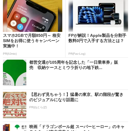
スマホ2GBで月額850円～ 格安
FPが解説！Apple製品を分割手
SIMをお得に使うキャンペーン
数料0円で入手する方法とは？
実施中！
PR(IIJmio)
PR(Fav-Log)
都営交通が105周年を記念した「一日乗車券」販
売 収納ケースとミウラ折りの地下鉄...
【思わず見ちゃう！】猛暑の東京、駅の階段が驚き
のビジュアルになり話題に
PR(ねとらぼ)
映画「ドラゴンボール超 スーパーヒーロー」のキャ