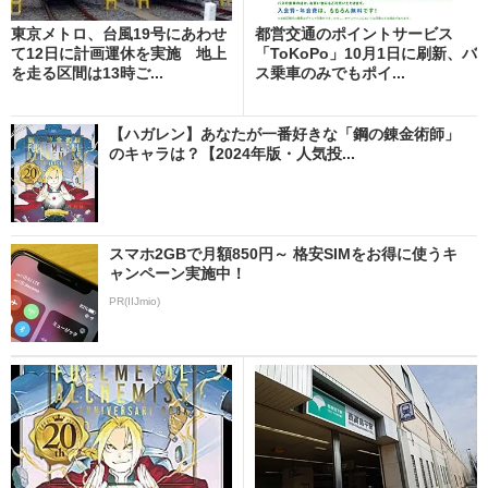
東京メトロ、台風19号にあわせ
都営交通のポイントサービス
て12日に計画運休を実施 地上
「ToKoPo」10月1日に刷新、バ
を走る区間は13時ご...
ス乗車のみでもポイ...
【ハガレン】あなたが一番好きな「鋼の錬金術師」
のキャラは？【2024年版・人気投...
スマホ2GBで月額850円～ 格安SIMをお得に使うキ
ャンペーン実施中！
PR(IIJmio)