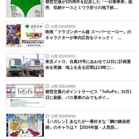
都営交通が105周年を記念した「一日乗車券」販
売 収納ケースとミウラ折りの地下鉄...
公開 2022/06/02
映画「ドラゴンボール超 スーパーヒーロー」の
キャラクターが車内広告をジャック！ ...
公開 2019/10/11
東京メトロ、台風19号にあわせて12日に計画運
休を実施 地上を走る区間は13時ご...
公開 2021/09/02
都営交通のポイントサービス「ToKoPo」10月1
日に刷新、バス乗車のみでもポイ...
公開 2024/09/16
【ハガレン】あなたが一番好きな「鋼の錬金術
師」のキャラは？【2024年版・人気投...