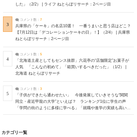
した」（2/2） | ライフ ねとらぼリサーチ：2ページ目
コメント数：
7
3
兵庫県の「ケーキ」の名店10選！ 一番うまいと思う店はどこ？
【7月12日は「デコレーションケーキの日」！】（2/4） | 兵庫県
ねとらぼリサーチ：2ページ目
コメント数：
5
4
「北海道土産としてもセンス抜群」六花亭の“店舗限定”お菓子が
人気 「こんなの初めて」「箱買いするべきだった」（1/2） |
北海道 ねとらぼリサーチ
コメント数：
3
5
「子供ができたら通わせたい」 今後発展していきそうな“関関
同立・産近甲龍の大学”といえば？ ランキング1位に学生の声
「学問の街のように多様に学べる」「就職や進学の実績も高い」
| 大学 ねとらぼリサーチ
カテゴリ一覧