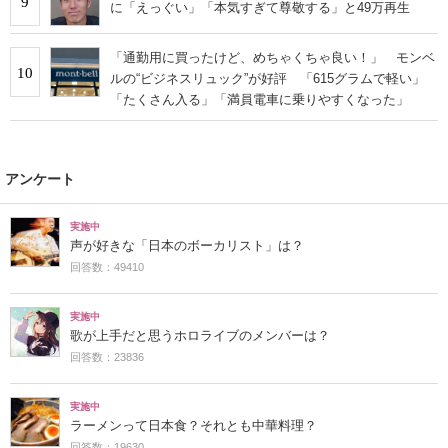
9
に「えっぐい」「本気すぎて尊敬する」と49万再生
「通勤用に買ったけど、めちゃくちゃ良い！」 モンベ
10
ルの“ビジネスリュック”が好評 「615グラムで軽い」
「たくさん入る」「満員電車に乗りやすくなった」
アンケート
実施中
声が好きな「日本のボーカリスト」は？
回答数：49410
実施中
歌が上手だと思うホロライブのメンバーは？
回答数：23836
実施中
ラーメンって日本食？それとも中華料理？
回答数：19630