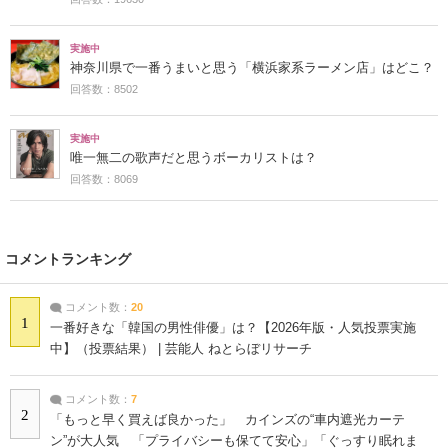
実施中
神奈川県で一番うまいと思う「横浜家系ラーメン店」はどこ？
回答数：8502
実施中
唯一無二の歌声だと思うボーカリストは？
回答数：8069
コメントランキング
コメント数：
20
1
一番好きな「韓国の男性俳優」は？【2026年版・人気投票実施
中】（投票結果） | 芸能人 ねとらぼリサーチ
コメント数：
7
2
「もっと早く買えば良かった」 カインズの“車内遮光カーテ
ン”が大人気 「プライバシーも保てて安心」「ぐっすり眠れま