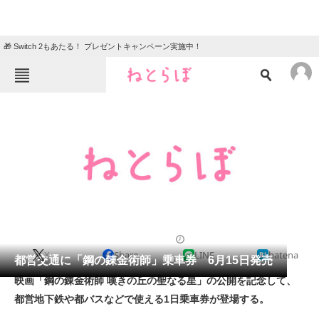
🎁 Switch 2もあたる！ プレゼントキャンペーン実施中！
ねとらぼメニュー
TOP
ニュース
エンタメ
クイズ
グルメ
地域
住まい
教育・育児
動物
リサーチ
2011/06/13 11:20（公開）
X
Share
LINE
hatena
会員記事
都営交通に「鋼の錬金術師」乗車券 6月15日発売
映画「鋼の錬金術師 嘆きの丘の聖なる星」の公開を記念して、
メディア
都営地下鉄や都バスなどで使える1日乗車券が登場する。
注目記事を集めた総合ページ