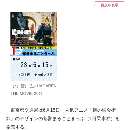
目次を表示
ITの今と未来を見通す
スマホと通信の最新トレンド
進化するPCとデバイスの未来
好きが集まる 比べて選べる
ビジネスと働き方のヒント
AI活用のいまが分かる
（c）荒川弘／HAGAREN
企業ITのトレンドを詳説
THE MOVIE 2011
経営リーダーのコミュニティ
東京都交通局は6月15日、人気アニメ「鋼の錬金術
マーケ×ITの今がよく分かる
師」のデザインの都営まるごときっぷ（1日乗車券）を
ITエンジニア向け専門サイト
発売する。