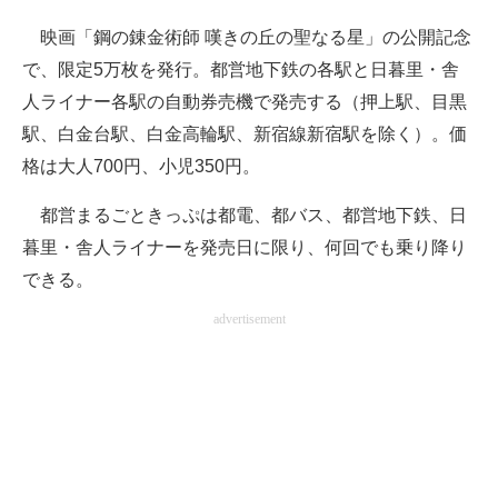
企業向けIT製品の総合サイト
映画「鋼の錬金術師 嘆きの丘の聖なる星」の公開記念
で、限定5万枚を発行。都営地下鉄の各駅と日暮里・舎
IT製品の技術・比較・事例
人ライナー各駅の自動券売機で発売する（押上駅、目黒
製造業のIT導入・活用を支援
駅、白金台駅、白金高輪駅、新宿線新宿駅を除く）。価
格は大人700円、小児350円。
モノづくり技術者専門サイト
都営まるごときっぷは都電、都バス、都営地下鉄、日
エレクトロニクス専門サイト
暮里・舎人ライナーを発売日に限り、何回でも乗り降り
電子設計の基本と応用
できる。
エネルギーの専門メディア
advertisement
建設×テクノロジーの最前線
ちょっと気になるネットの話題