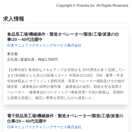
Copyright © ITmedia Inc. All Rights Reserved.
求人情報
食品系工場/機械操作・製造オペレーター/製造/工場/派遣の仕
事/20～40代活躍中
日本マニュファクチャリングサービス株式会社
東京都
正社員 / 派遣社員：時給1,500円
【仕事内容】将来的なスキルアップを目指せる 20代男性が多く活躍してい
ます!未経験さんも安心の研修スタート 年間休日119日、GW・夏季・年末
年始休暇あり サプリメント原料充填・装置オペレーター補助及びその他付
随作業 ・健康食品の原料計量作業 ・健康食品の錠剤、顆粒を作る装置オ
ペレーター ・健康食品のコーティング <募集背景> 今回の募集は、長期的
な就業を前提に、幅広い業務を習得しながら成長いた...
電子部品系工場/機械操作・製造オペレーター/製造/工場/派遣の
仕事/20～40代活躍中
日本マニュファクチャリングサービス株式会社