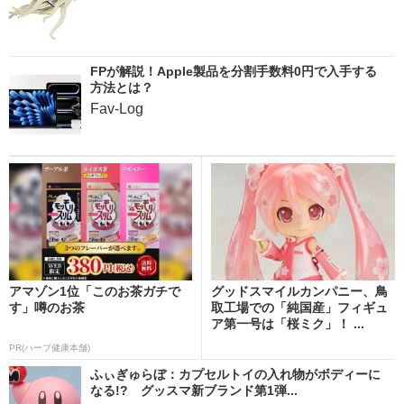
FPが解説！Apple製品を分割手数料0円で入手する
方法とは？
Fav-Log
アマゾン1位「このお茶ガチで
グッドスマイルカンパニー、鳥
す」噂のお茶
取工場での「純国産」フィギュ
ア第一号は「桜ミク」！ ...
PR(ハーブ健康本舗)
ふぃぎゅらぼ：カプセルトイの入れ物がボディーに
なる!? グッスマ新ブランド第1弾...