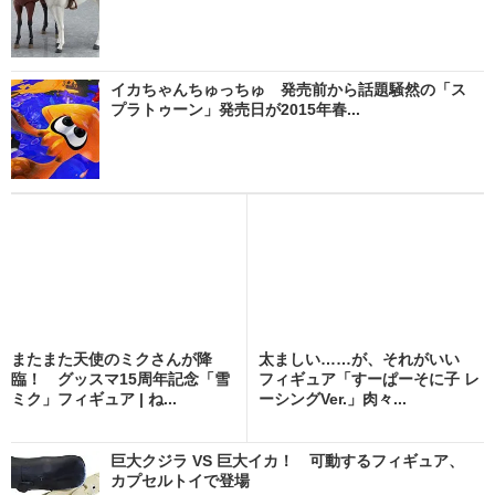
イカちゃんちゅっちゅ 発売前から話題騒然の「ス
プラトゥーン」発売日が2015年春...
またまた天使のミクさんが降
太ましい……が、それがいい
臨！ グッスマ15周年記念「雪
フィギュア「すーぱーそに子 レ
ミク」フィギュア | ね...
ーシングVer.」肉々...
巨大クジラ VS 巨大イカ！ 可動するフィギュア、
カプセルトイで登場