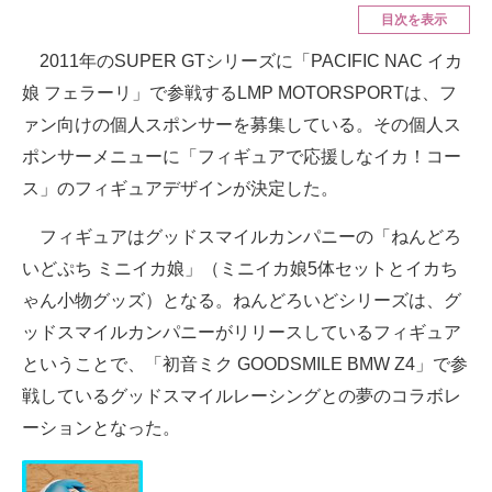
目次を表示
ITの今と未来を見通す
2011年のSUPER GTシリーズに「PACIFIC NAC イカ
娘 フェラーリ」で参戦するLMP MOTORSPORTは、フ
スマホと通信の最新トレンド
ァン向けの個人スポンサーを募集している。その個人ス
進化するPCとデバイスの未来
ポンサーメニューに「フィギュアで応援しなイカ！コー
ス」のフィギュアデザインが決定した。
好きが集まる 比べて選べる
ビジネスと働き方のヒント
フィギュアはグッドスマイルカンパニーの「ねんどろ
いどぷち ミニイカ娘」（ミニイカ娘5体セットとイカち
AI活用のいまが分かる
ゃん小物グッズ）となる。ねんどろいどシリーズは、グ
企業ITのトレンドを詳説
ッドスマイルカンパニーがリリースしているフィギュア
ということで、「初音ミク GOODSMILE BMW Z4」で参
経営リーダーのコミュニティ
戦しているグッドスマイルレーシングとの夢のコラボレ
マーケ×ITの今がよく分かる
ーションとなった。
ITエンジニア向け専門サイト