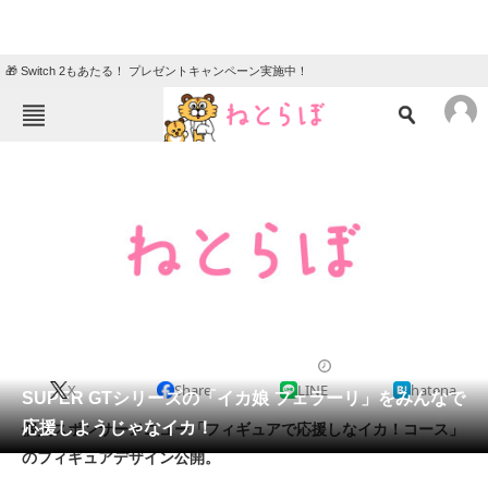
🎁 Switch 2もあたる！ プレゼントキャンペーン実施中！
ねとらぼメニュー
TOP
ニュース
エンタメ
クイズ
グルメ
地域
住まい
教育・育児
動物
リサーチ
2011/06/29 17:56（公開）
X
Share
LINE
hatena
会員記事
SUPER GTシリーズの「イカ娘 フェラーリ」をみんなで
応援しようじゃなイカ！
個人スポンサーメニュー「フィギュアで応援しなイカ！コース」
メディア
のフィギュアデザイン公開。
注目記事を集めた総合ページ