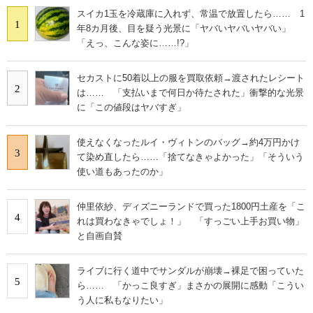
スイカ1玉を冷蔵庫に入れず、常温で放置したら…… 1
1
年8カ月後、目を疑う光景に「ヤバいヤバいヤバい」
「えっ、こんな姿に……!?」
セカストに50着以上の服を買取依頼→渡されたレシート
2
は…… 「支払いまで何日か待たされた」衝撃的な光景
に「この値段はヤバすぎ」
使えなくなったルイ・ヴィトンのバッグ→約4万円かけ
3
て染め直したら……「捨てなきゃよかった」「そういう
使い道もあったのか」
仲里依紗、ディズニーランドで買った1800円土産を「こ
4
れは買わなきゃでしょ！」 「すっごい上手お買い物」
と自画自賛
ライブに行く道中でサンダルが崩壊→裸足で困っていた
5
ら…… 「かっこ良すぎ」まさかの展開に感動「こうい
う人に私もなりたい」