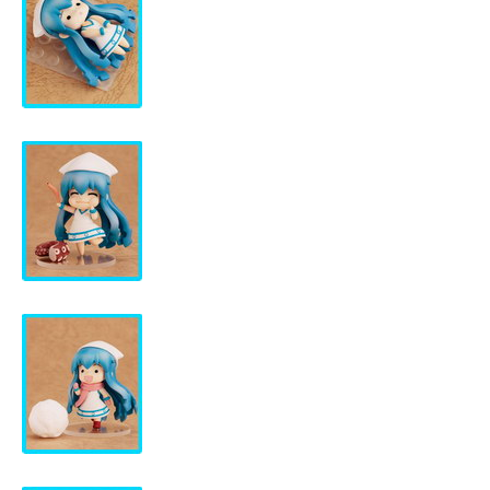
企業向けIT製品の総合サイト
IT製品の技術・比較・事例
製造業のIT導入・活用を支援
モノづくり技術者専門サイト
エレクトロニクス専門サイト
電子設計の基本と応用
エネルギーの専門メディア
建設×テクノロジーの最前線
ちょっと気になるネットの話題