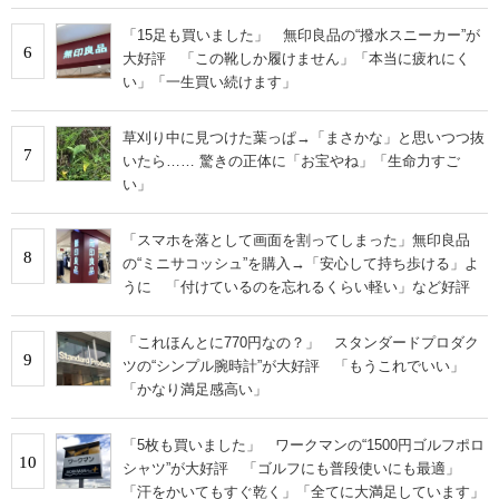
「15足も買いました」 無印良品の“撥水スニーカー”が
6
大好評 「この靴しか履けません」「本当に疲れにく
い」「一生買い続けます」
草刈り中に見つけた葉っぱ→「まさかな」と思いつつ抜
7
いたら…… 驚きの正体に「お宝やね」「生命力すご
い」
「スマホを落として画面を割ってしまった」無印良品
8
の“ミニサコッシュ”を購入→「安心して持ち歩ける」よ
うに 「付けているのを忘れるくらい軽い」など好評
「これほんとに770円なの？」 スタンダードプロダク
9
ツの“シンプル腕時計”が大好評 「もうこれでいい」
「かなり満足感高い」
「5枚も買いました」 ワークマンの“1500円ゴルフポロ
10
シャツ”が大好評 「ゴルフにも普段使いにも最適」
「汗をかいてもすぐ乾く」「全てに大満足しています」