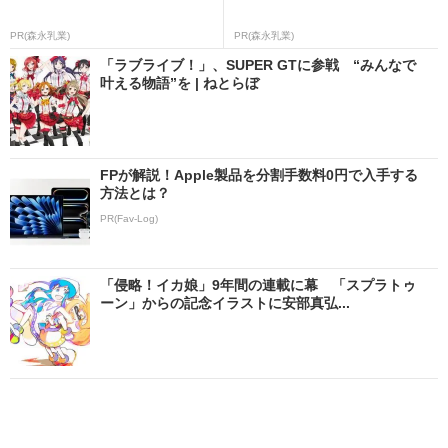
PR(森永乳業)
PR(森永乳業)
「ラブライブ！」、SUPER GTに参戦 “みんなで
叶える物語”を | ねとらぼ
FPが解説！Apple製品を分割手数料0円で入手する
方法とは？
PR(Fav-Log)
「侵略！イカ娘」9年間の連載に幕 「スプラトゥ
ーン」からの記念イラストに安部真弘...