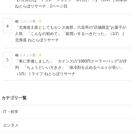
ねとらぼリサーチ：2ページ目
コメント数：
5
4
「北海道土産としてもセンス抜群」六花亭の“店舗限定”お菓子が
人気 「こんなの初めて」「箱買いするべきだった」（1/2） |
北海道 ねとらぼリサーチ
コメント数：
4
5
「車に常備しました」 カインズの“1980円クーラーバッグ”が評
判 「ちょうどいい大きさ」「保冷剤を止めるベルトが良い」
（1/5） | ライフ ねとらぼリサーチ
カテゴリ一覧
IT・科学
エンタメ