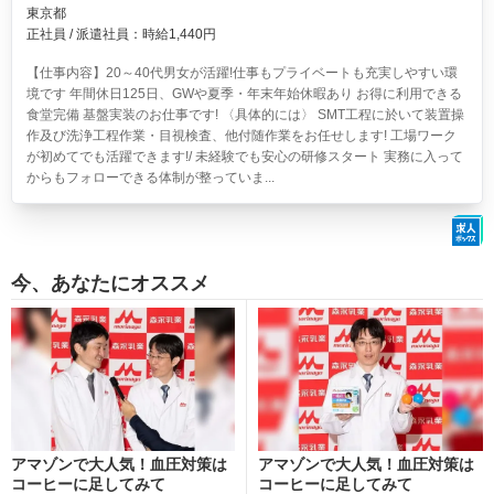
東京都
正社員 / 派遣社員：時給1,440円
【仕事内容】20～40代男女が活躍!仕事もプライベートも充実しやすい環
境です 年間休日125日、GWや夏季・年末年始休暇あり お得に利用できる
食堂完備 基盤実装のお仕事です! 〈具体的には〉 SMT工程に於いて装置操
作及び洗浄工程作業・目視検査、他付随作業をお任せします! 工場ワーク
が初めてでも活躍できます!/ 未経験でも安心の研修スタート 実務に入って
からもフォローできる体制が整っていま...
今、あなたにオススメ
アマゾンで大人気！血圧対策は
アマゾンで大人気！血圧対策は
コーヒーに足してみて
コーヒーに足してみて