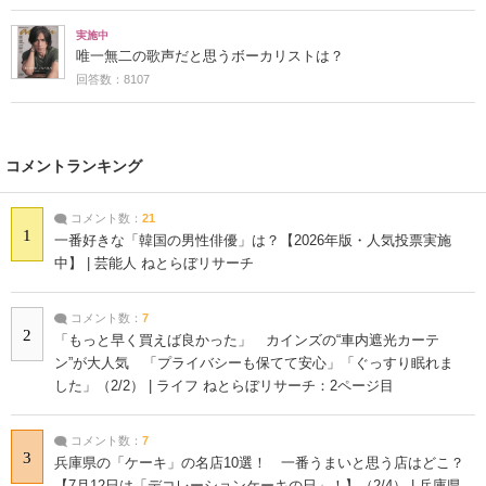
実施中
唯一無二の歌声だと思うボーカリストは？
回答数：8107
コメントランキング
コメント数：
21
1
一番好きな「韓国の男性俳優」は？【2026年版・人気投票実施
中】 | 芸能人 ねとらぼリサーチ
コメント数：
7
2
「もっと早く買えば良かった」 カインズの“車内遮光カーテ
ン”が大人気 「プライバシーも保てて安心」「ぐっすり眠れま
した」（2/2） | ライフ ねとらぼリサーチ：2ページ目
コメント数：
7
3
兵庫県の「ケーキ」の名店10選！ 一番うまいと思う店はどこ？
【7月12日は「デコレーションケーキの日」！】（2/4） | 兵庫県