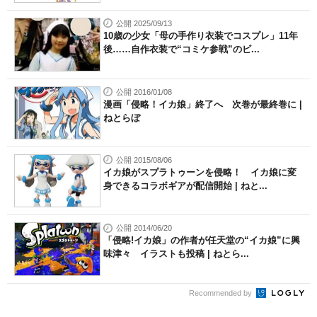
公開 2025/09/13
10歳の少女「母の手作り衣装でコスプレ」11年
後……自作衣装で“コミケ参戦”のビ...
公開 2016/01/08
漫画「侵略！イカ娘」終了へ 次巻が最終巻に |
ねとらぼ
公開 2015/08/06
イカ娘がスプラトゥーンを侵略！ イカ娘に変
身できるコラボギアが配信開始 | ねと...
公開 2014/06/20
「侵略!イカ娘」の作者が任天堂の“イカ娘”に興
味津々 イラストも投稿 | ねとら...
Recommended by