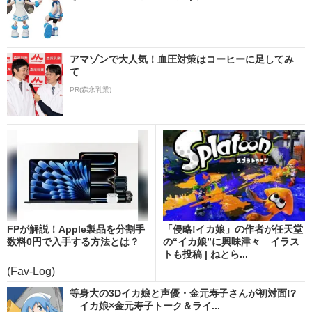
アマゾンで大人気！血圧対策はコーヒーに足してみ
て
PR(森永乳業)
FPが解説！Apple製品を分割手
「侵略!イカ娘」の作者が任天堂
数料0円で入手する方法とは？
の“イカ娘”に興味津々 イラス
トも投稿 | ねとら...
(Fav-Log)
等身大の3Dイカ娘と声優・金元寿子さんが初対面!?
イカ娘×金元寿子トーク＆ライ...