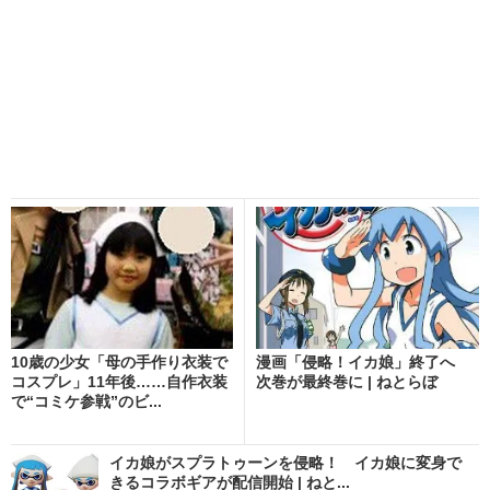
10歳の少女「母の手作り衣装で
漫画「侵略！イカ娘」終了へ
コスプレ」11年後……自作衣装
次巻が最終巻に | ねとらぼ
で“コミケ参戦”のビ...
イカ娘がスプラトゥーンを侵略！ イカ娘に変身で
きるコラボギアが配信開始 | ねと...