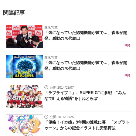
関連記事
森永乳業
「気になっていた認知機能が菌で…」森永が開
発。感動の70代続出
PR
森永乳業
「気になっていた認知機能が菌で…」森永が開
発。感動の70代続出
PR
公開 2014/02/07
「ラブライブ！」、SUPER GTに参戦 “みん
なで叶える物語”を | ねとらぼ
公開 2016/02/25
「侵略！イカ娘」9年間の連載に幕 「スプラト
ゥーン」からの記念イラストに安部真弘...