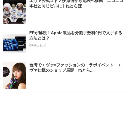
エヴァ公式ストアが原宿から池袋へ移転 ニコニコ
本社と同じビルに | ねとらぼ
FPが解説！Apple製品を分割手数料0円で入手する
方法とは？
PR(Fav-Log)
台湾でエヴァ×ファッションのコラボイベント エ
ヴァ仕様のショップ展開 | ねとら...