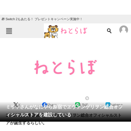
🎁 Switch 2もあたる！ プレゼントキャンペーン実施中！
ねとらぼメニュー
TOP
ニュース
エンタメ
クイズ
グルメ
地域
住まい
教育・育児
動物
リサーチ
2011/07/11 10:32（公開）
X
Share
LINE
hatena
会員記事
ミサトさんがなにやら原宿でヱヴァンゲリヲン総合オフ
ィシャルストアを建設している
2011年秋、東京原宿にヱヴァンゲリヲン総合オフィシャルスト
メディア
アが誕生するらしい。
注目記事を集めた総合ページ