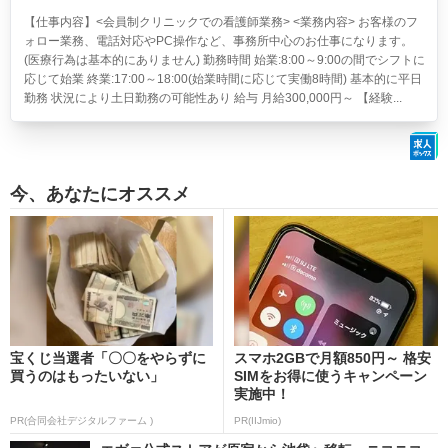
【仕事内容】<会員制クリニックでの看護師業務> <業務内容> お客様のフ
ォロー業務、電話対応やPC操作など、事務所中心のお仕事になります。
(医療行為は基本的にありません) 勤務時間 始業:8:00～9:00の間でシフトに
応じて始業 終業:17:00～18:00(始業時間に応じて実働8時間) 基本的に平日
勤務 状況により土日勤務の可能性あり 給与 月給300,000円～ 【経験...
今、あなたにオススメ
宝くじ当選者「〇〇をやらずに
スマホ2GBで月額850円～ 格安
買うのはもったいない」
SIMをお得に使うキャンペーン
実施中！
PR(合同会社デジタルファーム )
PR(IIJmio)