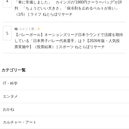
4
「車に常備しました」 カインズの“1980円クーラーバッグ”が評
判 「ちょうどいい大きさ」「保冷剤を止めるベルトが良い」
（1/5） | ライフ ねとらぼリサーチ
コメント数：
3
5
【バレーボール】ネーションズリーグ日本ラウンドで活躍を期待
している「日本男子バレー代表選手」は？【2026年版・人気投
票実施中】（投票結果） | スポーツ ねとらぼリサーチ
カテゴリ一覧
IT・科学
エンタメ
おかね
カルチャー・アート