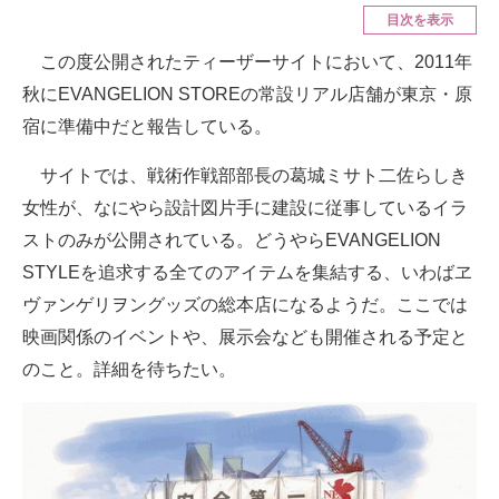
目次を表示
ITの今と未来を見通す
この度公開されたティーザーサイトにおいて、2011年
秋にEVANGELION STOREの常設リアル店舗が東京・原
スマホと通信の最新トレンド
宿に準備中だと報告している。
進化するPCとデバイスの未来
サイトでは、戦術作戦部部長の葛城ミサト二佐らしき
好きが集まる 比べて選べる
女性が、なにやら設計図片手に建設に従事しているイラ
ビジネスと働き方のヒント
ストのみが公開されている。どうやらEVANGELION
STYLEを追求する全てのアイテムを集結する、いわばヱ
AI活用のいまが分かる
ヴァンゲリヲングッズの総本店になるようだ。ここでは
企業ITのトレンドを詳説
映画関係のイベントや、展示会なども開催される予定と
のこと。詳細を待ちたい。
経営リーダーのコミュニティ
マーケ×ITの今がよく分かる
ITエンジニア向け専門サイト