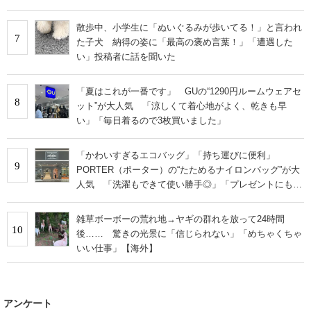
散歩中、小学生に「ぬいぐるみが歩いてる！」と言われ
7
た子犬 納得の姿に「最高の褒め言葉！」「遭遇した
い」投稿者に話を聞いた
「夏はこれが一番です」 GUの“1290円ルームウェアセ
8
ット”が大人気 「涼しくて着心地がよく、乾きも早
い」「毎日着るので3枚買いました」
「かわいすぎるエコバッグ」「持ち運びに便利」
9
PORTER（ポーター）の“たためるナイロンバッグ”が大
人気 「洗濯もできて使い勝手◎」「プレゼントにもお
すすめ」
雑草ボーボーの荒れ地→ヤギの群れを放って24時間
10
後…… 驚きの光景に「信じられない」「めちゃくちゃ
いい仕事」【海外】
アンケート