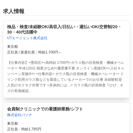
求人情報
検品・検査/未経験OK/高収入/日払い・週払いOK/交替制/20・
30・40代活躍中
UTエージェント株式会社
東京都
正社員 / 派遣社員：時給1,700円～
【仕事内容】<墨田区><高時給 1700円>ガラス瓶の目視検査・機械オペレ
ーター 年休120日 残業少なめ!<履歴書不要 オンライン面接OK><入社キャ
ンペーン実施中!> <仕事内容> ガラス瓶の目視検査・機械オペレーター ド
リンク剤用ガラス瓶などを製造しているメーカーでのお仕事 未経験歓迎
人気のモクモク作業です <具体的には…> ガラス瓶の目視検査 └ひび、キ
ズの有無確認...
会員制クリニックでの看護師業務/シフト
株式会社パソナ
東京都
正社員：時給1,785円