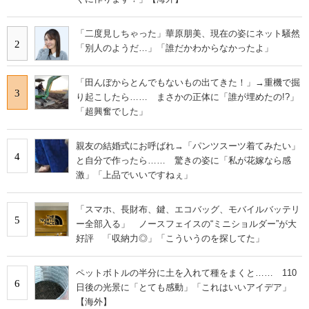
「二度見しちゃった」華原朋美、現在の姿にネット騒然
2
「別人のようだ…」「誰だかわからなかったよ」
「田んぼからとんでもないもの出てきた！」→重機で掘
3
り起こしたら…… まさかの正体に「誰が埋めたの!?」
「超興奮でした」
親友の結婚式にお呼ばれ→「パンツスーツ着てみたい」
4
と自分で作ったら…… 驚きの姿に「私が花嫁なら感
激」「上品でいいですねぇ」
「スマホ、長財布、鍵、エコバッグ、モバイルバッテリ
5
ー全部入る」 ノースフェイスの“ミニショルダー”が大
好評 「収納力◎」「こういうのを探してた」
ペットボトルの半分に土を入れて種をまくと…… 110
6
日後の光景に「とても感動」「これはいいアイデア」
【海外】