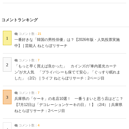
コメントランキング
コメント数：
21
1
一番好きな「韓国の男性俳優」は？【2026年版・人気投票実施
中】 | 芸能人 ねとらぼリサーチ
コメント数：
7
2
「もっと早く買えば良かった」 カインズの“車内遮光カーテ
ン”が大人気 「プライバシーも保てて安心」「ぐっすり眠れま
した」（2/2） | ライフ ねとらぼリサーチ：2ページ目
コメント数：
7
3
兵庫県の「ケーキ」の名店10選！ 一番うまいと思う店はどこ？
【7月12日は「デコレーションケーキの日」！】（2/4） | 兵庫県
ねとらぼリサーチ：2ページ目
コメント数：
4