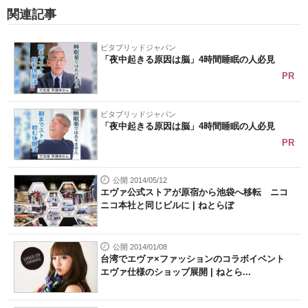
関連記事
ビタブリッドジャパン
「夜中起きる原因は脳」4時間睡眠の人必見
PR
ビタブリッドジャパン
「夜中起きる原因は脳」4時間睡眠の人必見
PR
公開 2014/05/12
エヴァ公式ストアが原宿から池袋へ移転 ニコ
ニコ本社と同じビルに | ねとらぼ
公開 2014/01/08
台湾でエヴァ×ファッションのコラボイベント
エヴァ仕様のショップ展開 | ねとら...