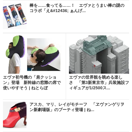
棒を……食ってる……！ エヴァとうまい棒の謎の
コラボ「え&#12436; ぁんげ...
エヴァ初号機の「肩クッショ
エヴァの世界観を眺める楽し
ン」登場 新幹線の窓際の席で
さ 「第3新東京市」兵装施設フ
使いやすそう | ねとらぼ
ィギュアが1/2500ス...
アスカ、マリ、レイがモチーフ 「ヱヴァンゲリヲ
ン新劇場版」のブーティ登場 | ね...