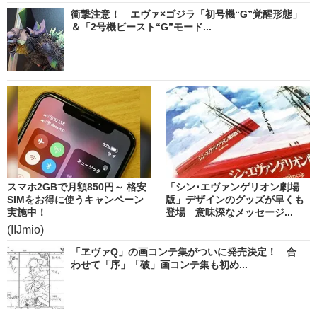
衝撃注意！ エヴァ×ゴジラ「初号機“G”覚醒形態」
＆「2号機ビースト“G”モード...
スマホ2GBで月額850円～ 格安
「シン･エヴァンゲリオン劇場
SIMをお得に使うキャンペーン
版」デザインのグッズが早くも
実施中！
登場 意味深なメッセージ...
(IIJmio)
「ヱヴァQ」の画コンテ集がついに発売決定！ 合
わせて「序」「破」画コンテ集も初め...