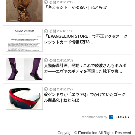
公開 2013/12/12
「考えるシト」がゆるい | ねとらぼ
公開 2021/11/30
「EVANGELION STORE」で不正アクセス ク
レジットカード情報1万78...
公開 2013/10/09
人類保温計画、発動：これで綾波さんもポカポ
カ――エヴァのボディを再現した靴下や腹...
公開 2013/12/27
碇ゲンドウが「ヱヴァQ」でかけていたゴーグ
ル商品化 | ねとらぼ
Recommended by
Copyright © ITmedia Inc. All Rights Reserved.