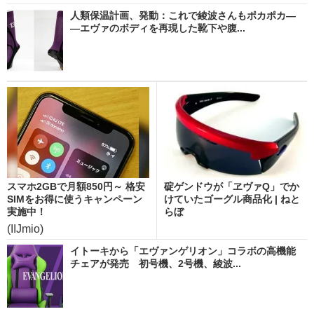
人類保温計画、発動：これで綾波さんもポカポカ―
―エヴァのボディを再現した靴下や腹...
スマホ2GBで月額850円～ 格安
碇ゲンドウが「ヱヴァQ」でか
SIMをお得に使うキャンペーン
けていたゴーグル商品化 | ねと
実施中！
らぼ
(IIJmio)
イトーキから「エヴァンゲリオン」コラボの高機能
チェアが発売 初号機、2号機、綾波...