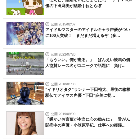
優の下田麻美が結婚 | ねとらぼ
公開 2015/02/07
アイドルマスターのアイドルキャラ声優がつい
に100人突破！ まだまだ増えるぞ（多...
公開 2022/07/20
「もういい。俺が走る。」 ばんえい競馬の個
人協賛レース名がユニークで話題に 負け...
公開 2018/01/03
“イキリオタク”ランナー下田裕太、最後の箱根
駅伝でアイマス声優 “下田”麻美に捉...
公開 2019/09/09
「暖かいお言葉が本当に心の励みに」 舌がん
闘病中の声優・小笠原早紀、仕事への復帰...