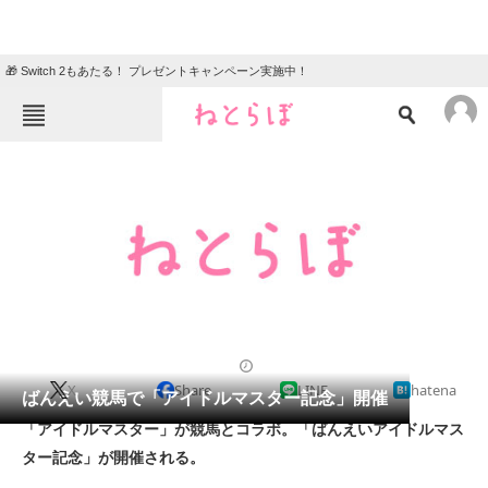
🎁 Switch 2もあたる！ プレゼントキャンペーン実施中！
ねとらぼメニュー
TOP
ニュース
エンタメ
クイズ
グルメ
地域
住まい
教育・育児
動物
リサーチ
2011/11/06 15:00（公開）
X
Share
LINE
hatena
会員記事
ばんえい競馬で「アイドルマスター記念」開催
「アイドルマスター」が競馬とコラボ。「ばんえいアイドルマス
メディア
ター記念」が開催される。
注目記事を集めた総合ページ