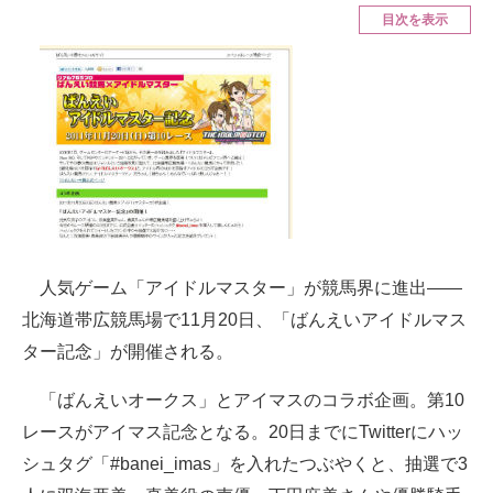
目次を表示
ITの今と未来を見通す
スマホと通信の最新トレンド
進化するPCとデバイスの未来
好きが集まる 比べて選べる
ビジネスと働き方のヒント
AI活用のいまが分かる
人気ゲーム「アイドルマスター」が競馬界に進出――
北海道帯広競馬場で11月20日、「ばんえいアイドルマス
企業ITのトレンドを詳説
ター記念」が開催される。
経営リーダーのコミュニティ
「ばんえいオークス」とアイマスのコラボ企画。第10
マーケ×ITの今がよく分かる
レースがアイマス記念となる。20日までにTwitterにハッ
シュタグ「#banei_imas」を入れたつぶやくと、抽選で3
ITエンジニア向け専門サイト