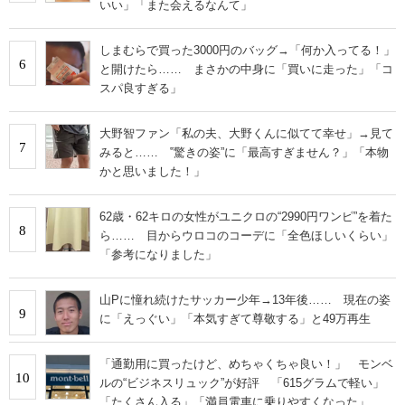
いい」「また会えるなんて」
しまむらで買った3000円のバッグ→「何か入ってる！」
6
と開けたら…… まさかの中身に「買いに走った」「コ
スパ良すぎる」
大野智ファン「私の夫、大野くんに似てて幸せ」→見て
7
みると…… ‟驚きの姿”に「最高すぎません？」「本物
かと思いました！」
62歳・62キロの女性がユニクロの“2990円ワンピ”を着た
8
ら…… 目からウロコのコーデに「全色ほしいくらい」
「参考になりました」
山Pに憧れ続けたサッカー少年→13年後…… 現在の姿
9
に「えっぐい」「本気すぎて尊敬する」と49万再生
「通勤用に買ったけど、めちゃくちゃ良い！」 モンベ
10
ルの“ビジネスリュック”が好評 「615グラムで軽い」
「たくさん入る」「満員電車に乗りやすくなった」