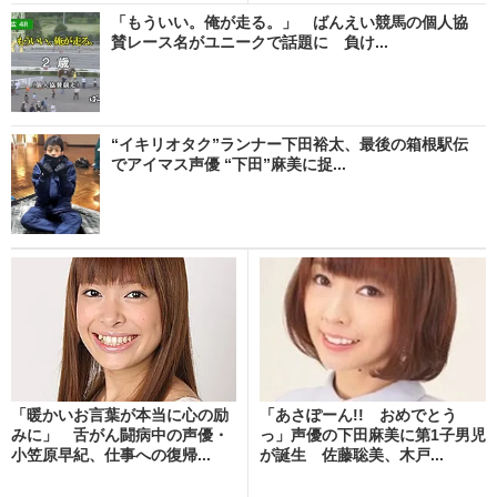
「もういい。俺が走る。」 ばんえい競馬の個人協
賛レース名がユニークで話題に 負け...
“イキリオタク”ランナー下田裕太、最後の箱根駅伝
でアイマス声優 “下田”麻美に捉...
「暖かいお言葉が本当に心の励
「あさぽーん!! おめでとう
みに」 舌がん闘病中の声優・
っ」声優の下田麻美に第1子男児
小笠原早紀、仕事への復帰...
が誕生 佐藤聡美、木戸...