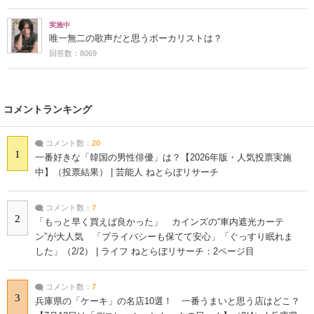
実施中
唯一無二の歌声だと思うボーカリストは？
回答数：8069
コメントランキング
コメント数：
20
1
一番好きな「韓国の男性俳優」は？【2026年版・人気投票実施
中】（投票結果） | 芸能人 ねとらぼリサーチ
コメント数：
7
2
「もっと早く買えば良かった」 カインズの“車内遮光カーテ
ン”が大人気 「プライバシーも保てて安心」「ぐっすり眠れま
した」（2/2） | ライフ ねとらぼリサーチ：2ページ目
コメント数：
7
3
兵庫県の「ケーキ」の名店10選！ 一番うまいと思う店はどこ？