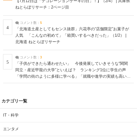
【7月12日は「デコレーションケーキの日」！】（2/4） | 兵庫県
ねとらぼリサーチ：2ページ目
コメント数：
5
4
「北海道土産としてもセンス抜群」六花亭の“店舗限定”お菓子が
人気 「こんなの初めて」「箱買いするべきだった」（1/2） |
北海道 ねとらぼリサーチ
コメント数：
3
5
「子供ができたら通わせたい」 今後発展していきそうな“関関
同立・産近甲龍の大学”といえば？ ランキング1位に学生の声
「学問の街のように多様に学べる」「就職や進学の実績も高い」
| 大学 ねとらぼリサーチ
カテゴリ一覧
IT・科学
エンタメ