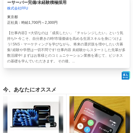
ーサーバー完備/未経験積極採用
株式会社FFU
東京都
正社員：時給1,700円～2,300円
【仕事内容】<大切なのは「成長したい」「チャレンジしたい」という気
持ち!> 今こそ、自分磨きの時!市場価値を高める生涯スキルを身につけよ
う! SNS・マーケティングを学びながら、将来の選択肢を増やしたい方募
集! 経験や学歴は一切不問です! 仕事内容 未経験からスタートした先輩が多
数活躍中! まずはお客様とのコミュニケーション業務を通じて、ビジネス
の基礎を学んでいただきます。 その後、...
今、あなたにオススメ