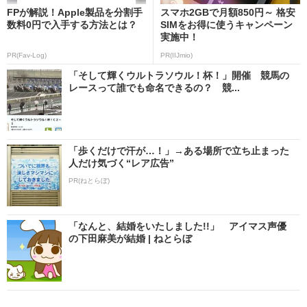
FPが解説！Apple製品を分割手
スマホ2GBで月額850円～ 格安
数料0円で入手する方法とは？
SIMをお得に使うキャンペーン
実施中！
PR(Fav-Log)
PR(IIJmio)
「そして輝くウルトラソウル！杯！」開催 競馬の
レースって誰でも命名できるの？ 競...
「歩くだけで汗が…！」→ある場所で立ち止まった
人だけ気づく“レア広告”
PR(ねとらぼ)
「なんと、結婚をいたしました!!」 アイマス声優
の下田麻美が結婚 | ねとらぼ