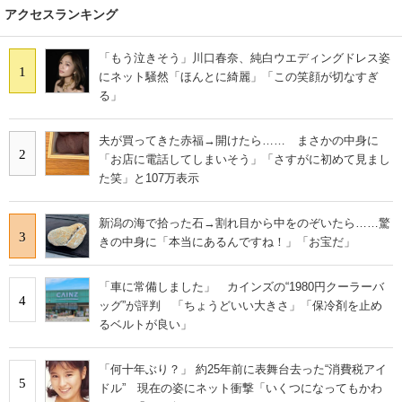
アクセスランキング
「もう泣きそう」川口春奈、純白ウエディングドレス姿
1
にネット騒然「ほんとに綺麗」「この笑顔が切なすぎ
る」
夫が買ってきた赤福→開けたら…… まさかの中身に
2
「お店に電話してしまいそう」「さすがに初めて見まし
た笑」と107万表示
新潟の海で拾った石→割れ目から中をのぞいたら……驚
3
きの中身に「本当にあるんですね！」「お宝だ」
「車に常備しました」 カインズの“1980円クーラーバ
4
ッグ”が評判 「ちょうどいい大きさ」「保冷剤を止め
るベルトが良い」
「何十年ぶり？」 約25年前に表舞台去った“消費税アイ
5
ドル” 現在の姿にネット衝撃「いくつになってもかわ