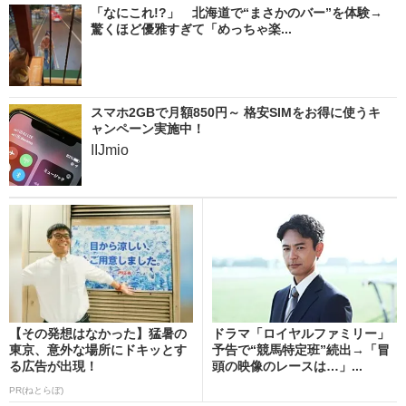
「なにこれ!?」 北海道で“まさかのバー”を体験→
驚くほど優雅すぎて「めっちゃ楽...
スマホ2GBで月額850円～ 格安SIMをお得に使うキ
ャンペーン実施中！
IIJmio
【その発想はなかった】猛暑の
ドラマ「ロイヤルファミリー」
東京、意外な場所にドキッとす
予告で“競馬特定班”続出→「冒
る広告が出現！
頭の映像のレースは…」...
PR(ねとらぼ)