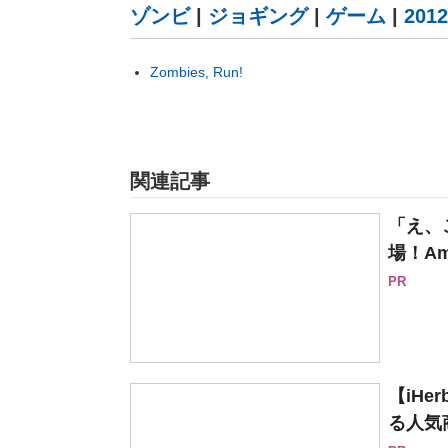
ゾンビ
|
ジョギング
|
ゲーム
|
2012
Zombies, Run!
関連記事
「え、
場！Am
PR
【iH
る人気