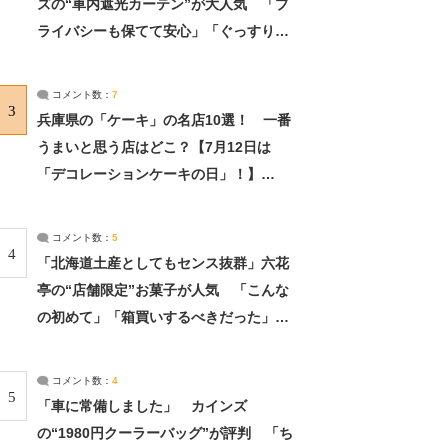
ズの“車内遮光カーテン”が大人気 「プ
ライバシーも保てて安心」「ぐっすり眠
れました」（2/2） | ライフ ねとらぼリ
サーチ：2ページ目
コメント数：
7
3
兵庫県の「ケーキ」の名店10選！ 一番
うまいと思う店はどこ？【7月12日は
「デコレーションケーキの日」！】
（2/4） | 兵庫県 ねとらぼリサーチ：2ペ
ージ目
コメント数：
5
4
「北海道土産としてもセンス抜群」六花
亭の“店舗限定”お菓子が人気 「こんな
の初めて」「箱買いするべきだった」
（1/2） | 北海道 ねとらぼリサーチ
コメント数：
4
5
「車に常備しました」 カインズ
の“1980円クーラーバッグ”が評判 「ち