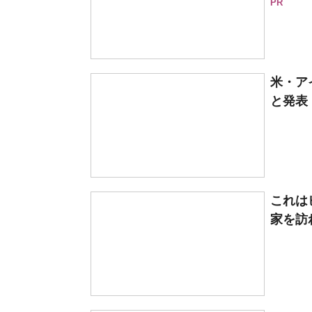
PR
米・ア
と発表
これは
家を訪