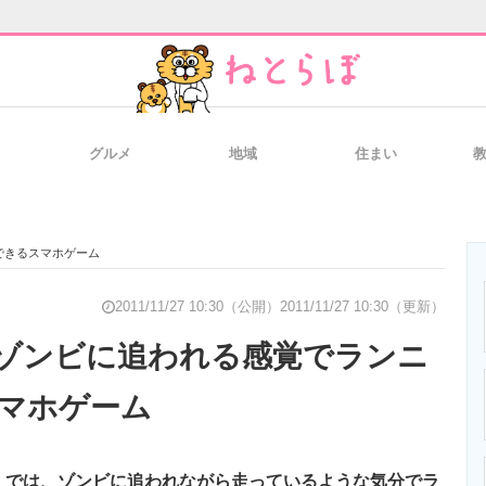
グルメ
地域
住まい
と未来を見通す
スマホと通信の最新トレンド
進化するPCとデ
できるスマホゲーム
のいまが分かる
企業ITのトレンドを詳説
経営リーダーの
2011/11/27 10:30（公開）
2011/11/27 10:30（更新）
ゾンビに追われる感覚でランニ
マホゲーム
T製品の総合サイト
IT製品の技術・比較・事例
製造業のIT導入
Run!」では、ゾンビに追われながら走っているような気分でラ