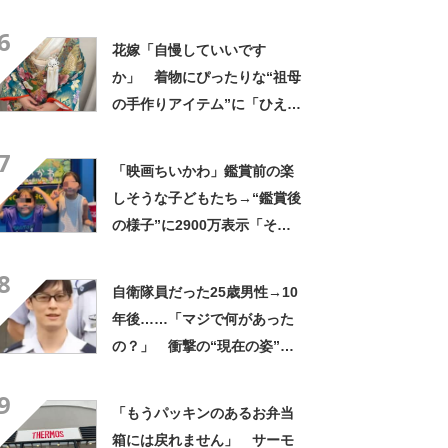
「知らなかった…」「発想力
6
が羨ましい」
花嫁「自慢していいです
か」 着物にぴったりな“祖母
の手作りアイテム”に「ひえ
ー！」「センスが素晴らし
7
い」「モデルさんかと」
「映画ちいかわ」鑑賞前の楽
しそうな子どもたち→“鑑賞後
の様子”に2900万表示「そう
なるわなw」「分かるよ」
8
「いったい何が」
自衛隊員だった25歳男性→10
年後……「マジで何があった
の？」 衝撃の“現在の姿”が
180万再生「別人…？」「好
9
きに生きんしゃい」
「もうパッキンのあるお弁当
箱には戻れません」 サーモ