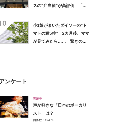
スの“弁当箱”が高評価 「想
像以上に洗いやすい」「ご飯
10
もへばりつかない」
小1娘がまいたダイソーの“ト
マトの種5粒”→2カ月後、ママ
が見てみたら…… 驚きの光
景に「凄い！」「ダイソー種
ハマりそう」
アンケート
実施中
声が好きな「日本のボーカリ
スト」は？
回答数：49476