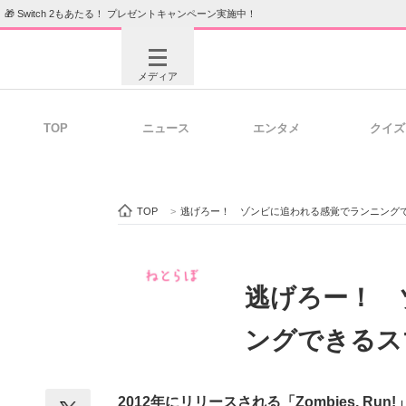
🎁 Switch 2もあたる！ プレゼントキャンペーン実施中！
メディア
TOP
ニュース
エンタメ
クイズ
注目記事を集めた総合ページ
ITの今
TOP
>
逃げろー！ ゾンビに追われる感覚でランニング
ビジネスと働き方のヒント
AI活用
逃げろー！ 
ングできるス
ITエンジニア向け専門サイト
企業向けI
2012年にリリースされる「Zombies, 