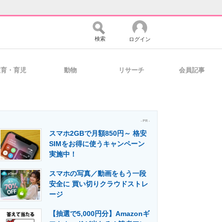
検索
ログイン
教育・育児
動物
リサーチ
会員記事
バイスの未来
好きが集まる 比べて選べる
- PR -
スマホ2GBで月額850円～ 格安
コミュニティ
マーケ×ITの今がよく分かる
SIMをお得に使うキャンペーン
実施中！
スマホの写真／動画をもう一段
・活用を支援
安全に 買い切りクラウドストレ
ージ
【抽選で5,000円分】Amazonギ