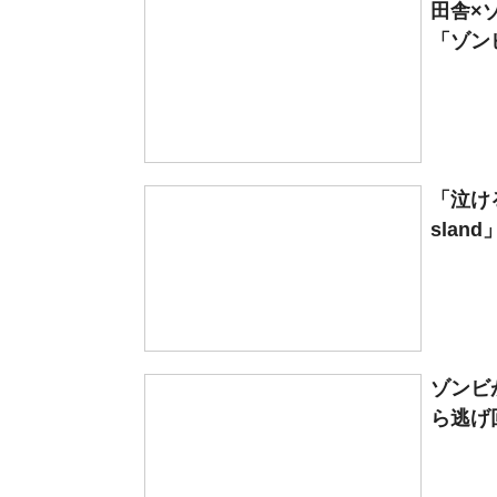
田舎×
「ゾンビ
「泣け
slan
ゾンビ
ら逃げ