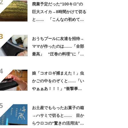
2
してる」「ストレス消え去っ
廃棄予定だった“100キロ”の
た」
巨大スイカ→8時間かけて切る
と…… 「こんなの初めて見
た」まさかの中身が450万再
3
生「すごすぎやろw」
おうちプールに友達を招待→
ママが作ったのは……「全部
最高」 “圧巻の料理”に「う
っひょ～！」「勝手におっじ
4
ゃまっしまーーす！」
娘「コオロギ捕まえた！」虫
かごの中をのぞくと……「い
やぁぁあ！！！」“衝撃事
実”が160万再生「知らぬが
5
仏」
お土産でもらったお菓子の箱
→ハサミで切ると…… 目か
らウロコの“驚きの活用法”に