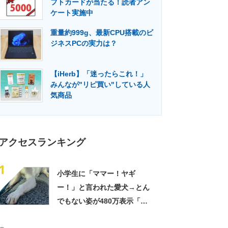
フトカードが当たる！読者アン
門メディア
建設×テクノロジーの最前線
ケート実施中
重量約999g、最新CPU搭載のビ
ジネスPCの実力は？
【iHerb】「迷ったらこれ！」
みんなが"リピ買い"している人
気商品
アクセスランキング
1
小学生に「ママー！ヤギ
ー！」と言われた愛犬→とん
でもない姿が480万表示「ど
う見ても犬ですけど？って顔