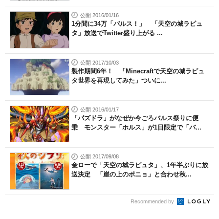
公開 2016/01/16
1分間に34万「バルス！」 「天空の城ラピュ
タ」放送でTwitter盛り上がる ...
公開 2017/10/03
製作期間6年！ 「Minecraftで天空の城ラピュ
タ世界を再現してみた」ついに...
公開 2016/01/17
「パズドラ」がなぜか今ごろバルス祭りに便
乗 モンスター「ホルス」が1日限定で「バ...
公開 2017/09/08
金ローで「天空の城ラピュタ」、1年半ぶりに放
送決定 「崖の上のポニョ」と合わせ秋...
Recommended by