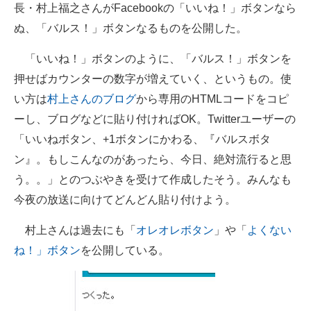
長・村上福之さんがFacebookの「いいね！」ボタンなら
企業向けIT製品の総合サイト
ぬ、「バルス！」ボタンなるものを公開した。
IT製品の技術・比較・事例
「いいね！」ボタンのように、「バルス！」ボタンを
製造業のIT導入・活用を支援
押せばカウンターの数字が増えていく、というもの。使
い方は
村上さんのブログ
から専用のHTMLコードをコピ
モノづくり技術者専門サイト
ーし、ブログなどに貼り付ければOK。Twitterユーザーの
エレクトロニクス専門サイト
「いいねボタン、+1ボタンにかわる、『バルスボタ
ン』。もしこんなのがあったら、今日、絶対流行ると思
電子設計の基本と応用
う。。」とのつぶやきを受けて作成したそう。みんなも
エネルギーの専門メディア
今夜の放送に向けてどんどん貼り付けよう。
建設×テクノロジーの最前線
村上さんは過去にも「
オレオレボタン
」や「
よくない
ね！」ボタン
を公開している。
ちょっと気になるネットの話題