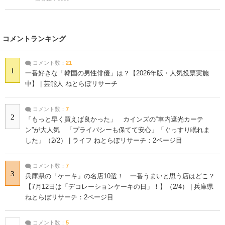
コメントランキング
コメント数：
21
1
一番好きな「韓国の男性俳優」は？【2026年版・人気投票実施
中】 | 芸能人 ねとらぼリサーチ
コメント数：
7
2
「もっと早く買えば良かった」 カインズの“車内遮光カーテ
ン”が大人気 「プライバシーも保てて安心」「ぐっすり眠れま
した」（2/2） | ライフ ねとらぼリサーチ：2ページ目
コメント数：
7
3
兵庫県の「ケーキ」の名店10選！ 一番うまいと思う店はどこ？
【7月12日は「デコレーションケーキの日」！】（2/4） | 兵庫県
ねとらぼリサーチ：2ページ目
コメント数：
5