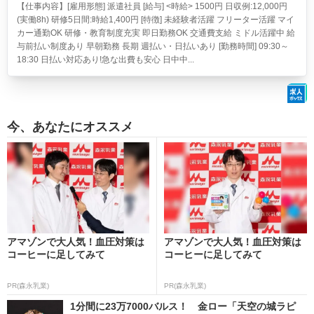
【仕事内容】[雇用形態] 派遣社員 [給与] <時給> 1500円 日収例:12,000円
(実働8h) 研修5日間:時給1,400円 [特徴] 未経験者活躍 フリーター活躍 マイ
カー通勤OK 研修・教育制度充実 即日勤務OK 交通費支給 ミドル活躍中 給
与前払い制度あり 早朝勤務 長期 週払い・日払いあり [勤務時間] 09:30～
18:30 日払い対応あり!急な出費も安心 日中中...
今、あなたにオススメ
アマゾンで大人気！血圧対策は
アマゾンで大人気！血圧対策は
コーヒーに足してみて
コーヒーに足してみて
PR(森永乳業)
PR(森永乳業)
1分間に23万7000バルス！ 金ロー「天空の城ラピ