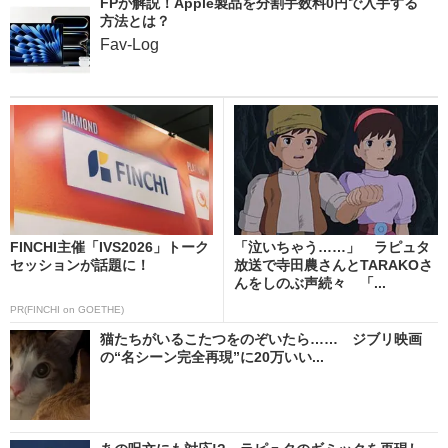
FPが解説！Apple製品を分割手数料0円で入手する
方法とは？
Fav-Log
FINCHI主催「IVS2026」トーク
「泣いちゃう……」 ラピュタ
セッションが話題に！
放送で寺田農さんとTARAKOさ
んをしのぶ声続々 「...
PR(FINCHI on GOETHE)
猫たちがいるこたつをのぞいたら…… ジブリ映画
の“名シーン完全再現”に20万いい...