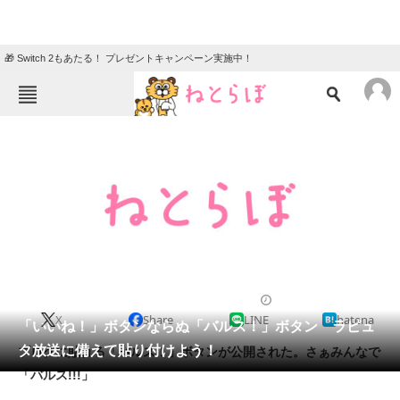
🎁 Switch 2もあたる！ プレゼントキャンペーン実施中！
ねとらぼメニュー
TOP
ニュース
エンタメ
クイズ
グルメ
地域
住まい
教育・育児
動物
リサーチ
2011/12/09 15:03（公開）
X
Share
LINE
hatena
会員記事
「いいね！」ボタンならぬ「バルス！」ボタン ラピュ
タ放送に備えて貼り付けよう！
ブログに貼れる「バルス！」ボタンが公開された。さぁみんなで
メディア
「バルス!!!」
注目記事を集めた総合ページ