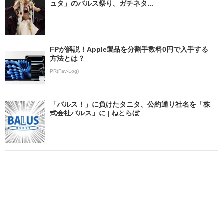
ュタ」のバルス祭り、ガチネタ...
FPが解説！Apple製品を分割手数料0円で入手する
方法とは？
PR(Fav-Log)
「バルス！」に負けたタニタ、公約通り社名を「株
式会社バルス」に | ねとらぼ