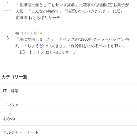
4
「北海道土産としてもセンス抜群」六花亭の“店舗限定”お菓子が
人気 「こんなの初めて」「箱買いするべきだった」（1/2） |
北海道 ねとらぼリサーチ
コメント数：
4
5
「車に常備しました」 カインズの“1980円クーラーバッグ”が評
判 「ちょうどいい大きさ」「保冷剤を止めるベルトが良い」
（1/5） | ライフ ねとらぼリサーチ
カテゴリ一覧
IT・科学
エンタメ
おかね
カルチャー・アート