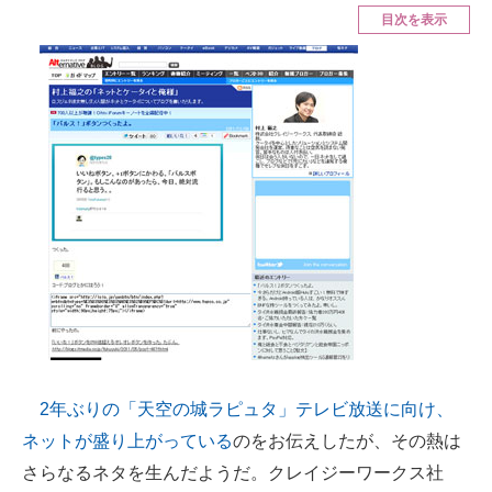
目次を表示
ITの今と未来を見通す
スマホと通信の最新トレンド
進化するPCとデバイスの未来
好きが集まる 比べて選べる
ビジネスと働き方のヒント
AI活用のいまが分かる
企業ITのトレンドを詳説
経営リーダーのコミュニティ
2年ぶりの「天空の城ラピュタ」テレビ放送に向け、
マーケ×ITの今がよく分かる
ネットが盛り上がっている
のをお伝えしたが、その熱は
ITエンジニア向け専門サイト
さらなるネタを生んだようだ。クレイジーワークス社