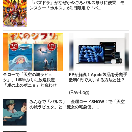
「パズドラ」がなぜか今ごろバルス祭りに便乗 モ
ンスター「ホルス」が1日限定で「バ...
金ローで「天空の城ラピュ
FPが解説！Apple製品を分割手
タ」、1年半ぶりに放送決定
数料0円で入手する方法とは？
「崖の上のポニョ」と合わせ
秋...
(Fav-Log)
みんなで「バルス」 金曜ロードSHOW！で「天空
の城ラピュタ」と「魔女の宅急便」...