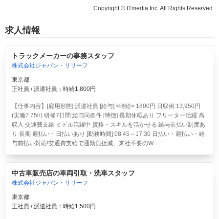
Copyright © ITmedia Inc. All Rights Reserved.
求人情報
トラックメーカーの事務スタッフ
株式会社ジャパン・リリーフ
東京都
正社員 / 派遣社員：時給1,800円
【仕事内容】[雇用形態] 派遣社員 [給与] <時給> 1800円 日収例:13,950円
(実働7.75h) 研修7日間:給与同条件 [特徴] 長期休暇あり フリーター活躍 高
収入 交通費支給 ミドル活躍中 資格・スキルを活かせる 給与前払い制度あ
り 長期 週払い・日払いあり [勤務時間] 08:45～17:30 日払い・週払い・給
与前払い対応!交通費支給で通勤負担減、来社不要のW...
中古車販売店の車両引取・洗車スタッフ
株式会社ジャパン・リリーフ
東京都
正社員 / 派遣社員：時給1,500円