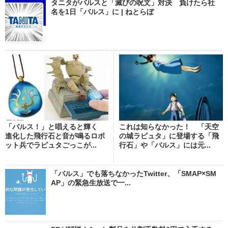
タニタがバルスと「滅びの呪文」対決 負けたら社
名を1日「バルス」に | ねとらぼ
「バルス！」と唱えると輝く
これは知らなかった！ 「天空
進化した飛行石と音が鳴るロボ
の城ラピュタ」に登場する「飛
ット兵でラピュタごっこが...
行石」や「バルス」には元...
「バルス」でも落ちなかったTwitter、「SMAP×SM
AP」の緊急生放送で一...