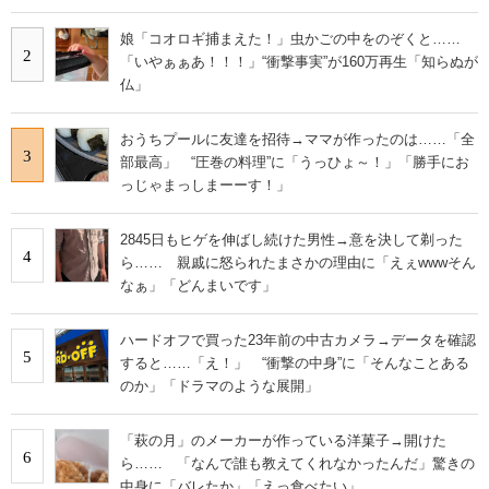
娘「コオロギ捕まえた！」虫かごの中をのぞくと……
2
「いやぁぁあ！！！」“衝撃事実”が160万再生「知らぬが
仏」
おうちプールに友達を招待→ママが作ったのは……「全
3
部最高」 “圧巻の料理”に「うっひょ～！」「勝手にお
っじゃまっしまーーす！」
2845日もヒゲを伸ばし続けた男性→意を決して剃った
4
ら…… 親戚に怒られたまさかの理由に「えぇwwwそん
なぁ」「どんまいです」
ハードオフで買った23年前の中古カメラ→データを確認
5
すると……「え！」 “衝撃の中身”に「そんなことある
のか」「ドラマのような展開」
「萩の月」のメーカーが作っている洋菓子→開けた
6
ら…… 「なんで誰も教えてくれなかったんだ」驚きの
中身に「バレたか」「えっ食べたい」