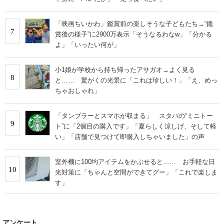
「映画ちいかわ」鑑賞前の楽しそうな子どもたち→“鑑
7
賞後の様子”に2900万表示「そうなるわなw」「分かる
よ」「いったい何が」
小1娘が学校から持ち帰ったアサガオ→よく見る
8
と…… 驚がくの光景に「これは珍しい！」「え、めっ
ちゃおしゃれ」
「タンブラーとスマホが収まる」 スタバの“ミニトー
9
ト”に「2個目の購入です」「夏らしく涼しげ、そして軽
い」「店舗で見つけて即購入しちゃいました」の声
室外機に100均アイテムをかぶせると…… お手軽な日
10
光対策に「ちゃんと空間ができてグー」「これで楽しま
す」
アンケート