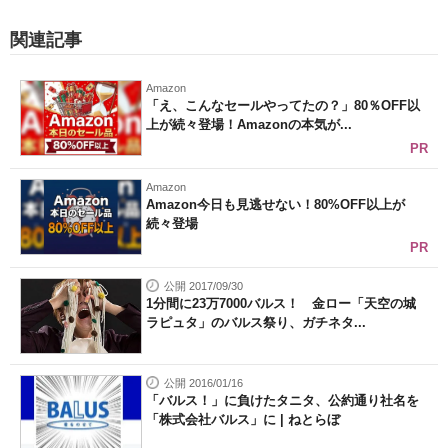
関連記事
Amazon
「え、こんなセールやってたの？」80％OFF以
上が続々登場！Amazonの本気が...
PR
Amazon
Amazon今日も見逃せない！80%OFF以上が
続々登場
PR
公開 2017/09/30
1分間に23万7000バルス！ 金ロー「天空の城
ラピュタ」のバルス祭り、ガチネタ...
公開 2016/01/16
「バルス！」に負けたタニタ、公約通り社名を
「株式会社バルス」に | ねとらぼ