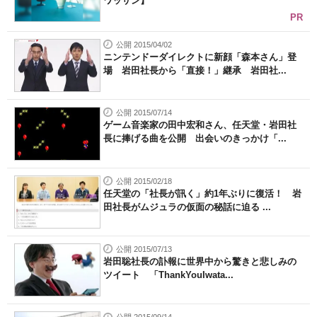
ワッサン】
PR
公開 2015/04/02
ニンテンドーダイレクトに新顔「森本さん」登
場 岩田社長から「直接！」継承 岩田社...
公開 2015/07/14
ゲーム音楽家の田中宏和さん、任天堂・岩田社
長に捧げる曲を公開 出会いのきっかけ「...
公開 2015/02/18
任天堂の「社長が訊く」約1年ぶりに復活！ 岩
田社長がムジュラの仮面の秘話に迫る ...
公開 2015/07/13
岩田聡社長の訃報に世界中から驚きと悲しみの
ツイート 「ThankYouIwata...