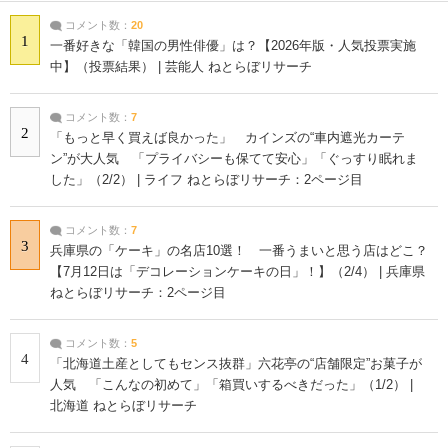
コメント数：
20
1
一番好きな「韓国の男性俳優」は？【2026年版・人気投票実施
中】（投票結果） | 芸能人 ねとらぼリサーチ
コメント数：
7
2
「もっと早く買えば良かった」 カインズの“車内遮光カーテ
ン”が大人気 「プライバシーも保てて安心」「ぐっすり眠れま
した」（2/2） | ライフ ねとらぼリサーチ：2ページ目
コメント数：
7
3
兵庫県の「ケーキ」の名店10選！ 一番うまいと思う店はどこ？
【7月12日は「デコレーションケーキの日」！】（2/4） | 兵庫県
ねとらぼリサーチ：2ページ目
コメント数：
5
4
「北海道土産としてもセンス抜群」六花亭の“店舗限定”お菓子が
人気 「こんなの初めて」「箱買いするべきだった」（1/2） |
北海道 ねとらぼリサーチ