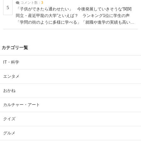
コメント数：
3
5
「子供ができたら通わせたい」 今後発展していきそうな“関関
同立・産近甲龍の大学”といえば？ ランキング1位に学生の声
「学問の街のように多様に学べる」「就職や進学の実績も高い」
| 大学 ねとらぼリサーチ
カテゴリ一覧
IT・科学
エンタメ
おかね
カルチャー・アート
クイズ
グルメ