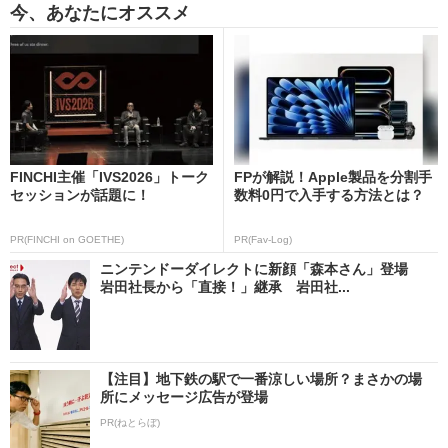
今、あなたにオススメ
FINCHI主催「IVS2026」トーク
FPが解説！Apple製品を分割手
セッションが話題に！
数料0円で入手する方法とは？
PR(FINCHI on GOETHE)
PR(Fav-Log)
ニンテンドーダイレクトに新顔「森本さん」登場
岩田社長から「直接！」継承 岩田社...
【注目】地下鉄の駅で一番涼しい場所？まさかの場
所にメッセージ広告が登場
PR(ねとらぼ)