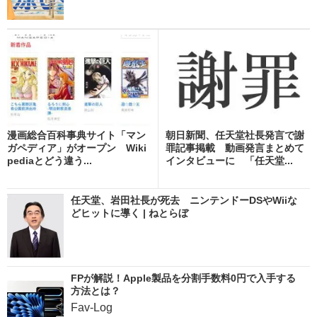
漫画総合百科事典サイト「マン
朝日新聞、任天堂社長発言で謝
ガペディア」がオープン Wiki
罪記事掲載 動画発言まとめて
pediaとどう違う...
インタビューに 「任天堂...
任天堂、岩田社長が死去 ニンテンドーDSやWiiな
どヒットに導く | ねとらぼ
FPが解説！Apple製品を分割手数料0円で入手する
方法とは？
Fav-Log