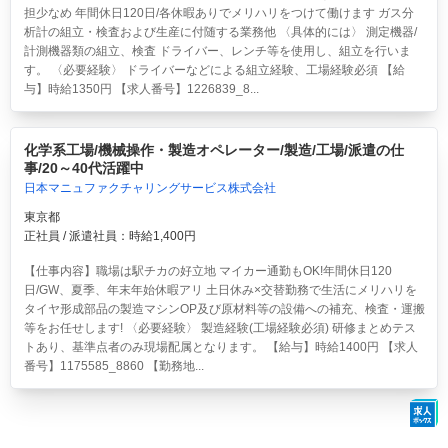
担少なめ 年間休日120日/各休暇ありでメリハリをつけて働けます ガス分
析計の組立・検査および生産に付随する業務他 〈具体的には〉 測定機器/
計測機器類の組立、検査 ドライバー、レンチ等を使用し、組立を行いま
す。 〈必要経験〉 ドライバーなどによる組立経験、工場経験必須 【給
与】時給1350円 【求人番号】1226839_8...
化学系工場/機械操作・製造オペレーター/製造/工場/派遣の仕
事/20～40代活躍中
日本マニュファクチャリングサービス株式会社
東京都
正社員 / 派遣社員：時給1,400円
【仕事内容】職場は駅チカの好立地 マイカー通勤もOK!年間休日120
日/GW、夏季、年末年始休暇アリ 土日休み×交替勤務で生活にメリハリを
タイヤ形成部品の製造マシンOP及び原材料等の設備への補充、検査・運搬
等をお任せします! 〈必要経験〉 製造経験(工場経験必須) 研修まとめテス
トあり、基準点者のみ現場配属となります。 【給与】時給1400円 【求人
番号】1175585_8860 【勤務地...