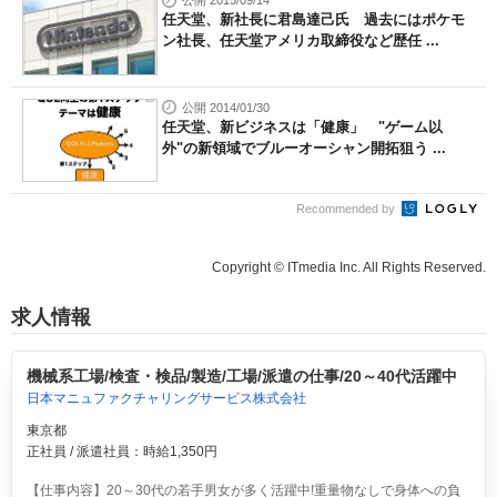
公開 2015/09/14
任天堂、新社長に君島達己氏 過去にはポケモ
ン社長、任天堂アメリカ取締役など歴任 ...
公開 2014/01/30
任天堂、新ビジネスは「健康」 "ゲーム以
外"の新領域でブルーオーシャン開拓狙う ...
Recommended by
Copyright © ITmedia Inc. All Rights Reserved.
求人情報
機械系工場/検査・検品/製造/工場/派遣の仕事/20～40代活躍中
日本マニュファクチャリングサービス株式会社
東京都
正社員 / 派遣社員：時給1,350円
【仕事内容】20～30代の若手男女が多く活躍中!重量物なしで身体への負