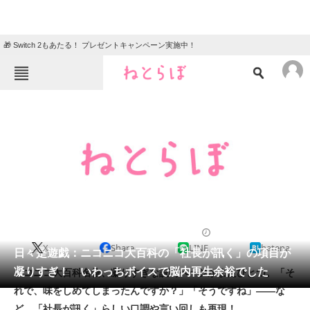
🎁 Switch 2もあたる！ プレゼントキャンペーン実施中！
ねとらぼメニュー
TOP
ニュース
エンタメ
クイズ
グルメ
地域
住まい
教育・育児
動物
リサーチ
2011/12/28 19:08（公開）
X
Share
LINE
hatena
会員記事
日々是遊戯：ニコニコ大百科の「社長が訊く」の項目が
凝りすぎ！ いわっちボイスで脳内再生余裕でした
ニコニコ大百科名物、凝りすぎな説明ページがまたひとつ。「そ
メディア
れで、味をしめてしまったんですか？」「そうですね」――な
ど、「社長が訊く」らしい口調や言い回しも再現！
注目記事を集めた総合ページ