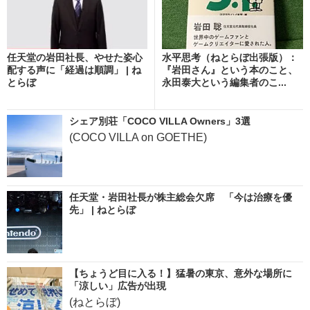
任天堂の岩田社長、やせた姿心
水平思考（ねとらぼ出張版）：
配する声に「経過は順調」 | ね
『岩田さん』という本のこと、
とらぼ
永田泰大という編集者のこ...
シェア別荘「COCO VILLA Owners」3選
(COCO VILLA on GOETHE)
任天堂・岩田社長が株主総会欠席 「今は治療を優
先」 | ねとらぼ
【ちょうど目に入る！】猛暑の東京、意外な場所に
「涼しい」広告が出現
(ねとらぼ)