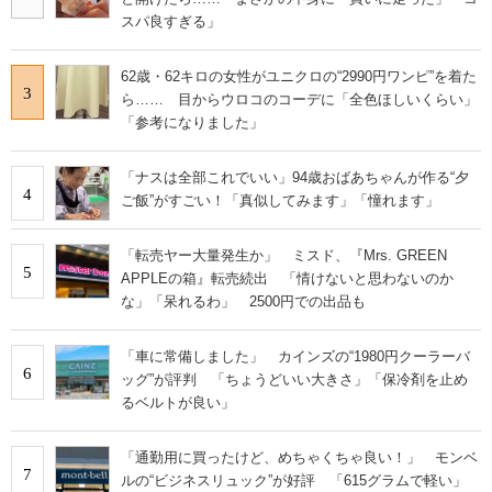
スパ良すぎる」
62歳・62キロの女性がユニクロの“2990円ワンピ”を着た
3
ら…… 目からウロコのコーデに「全色ほしいくらい」
「参考になりました」
「ナスは全部これでいい」94歳おばあちゃんが作る“夕
4
ご飯”がすごい！「真似してみます」「憧れます」
「転売ヤー大量発生か」 ミスド、『Mrs. GREEN
5
APPLEの箱』転売続出 「情けないと思わないのか
な」「呆れるわ」 2500円での出品も
「車に常備しました」 カインズの“1980円クーラーバ
6
ッグ”が評判 「ちょうどいい大きさ」「保冷剤を止め
るベルトが良い」
「通勤用に買ったけど、めちゃくちゃ良い！」 モンベ
7
ルの“ビジネスリュック”が好評 「615グラムで軽い」