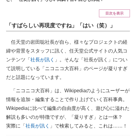
ITの今と未来を見通す
目次を表示
「すばらしい再現度ですね」「はい（笑）」
スマホと通信の最新トレンド
進化するPCとデバイスの未来
任天堂の岩田聡社長が自ら、様々なプロジェクトの経
緯や背景をスタッフに訊く、任天堂公式サイトの人気コ
好きが集まる 比べて選べる
ンテンツ「
社長が訊く
」。そんな「社長が訊く」につい
ビジネスと働き方のヒント
て説明している「ニコニコ大百科」のページが凝りすぎ
だと話題になっています。
AI活用のいまが分かる
「ニコニコ大百科」は、Wikipediaのようにユーザーが
企業ITのトレンドを詳説
情報を追加・編集することで作り上げていく百科事典。
経営リーダーのコミュニティ
Wikipediaに比べて編集の自由度が高く、遊び心に溢れた
解説も多いのが特徴ですが、「凝りすぎ」とは一体？
マーケ×ITの今がよく分かる
実際に「
社長が訊く
」で検索してみると、これは……！
ITエンジニア向け専門サイト