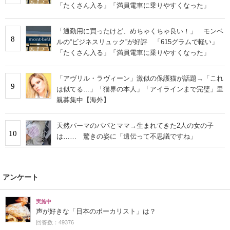
「たくさん入る」「満員電車に乗りやすくなった」
「通勤用に買ったけど、めちゃくちゃ良い！」 モンベ
8
ルの“ビジネスリュック”が好評 「615グラムで軽い」
「たくさん入る」「満員電車に乗りやすくなった」
「アヴリル・ラヴィーン」激似の保護猫が話題→「これ
9
は似てる…」「猫界の本人」「アイラインまで完璧」里
親募集中【海外】
天然パーマのパパとママ→生まれてきた2人の女の子
10
は…… 驚きの姿に「遺伝って不思議ですね」
アンケート
実施中
声が好きな「日本のボーカリスト」は？
回答数：49376