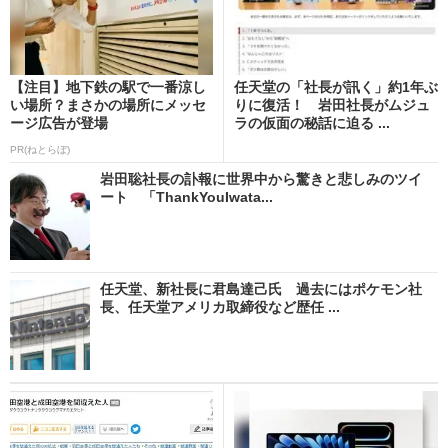
【注目】地下鉄の駅で一番涼し
任天堂の「社長が訊く」約1年ぶ
い場所？まさかの場所にメッセ
りに復活！ 岩田社長がムジュ
ージ広告が登場
ラの仮面の秘話に迫る ...
PR(ねとらぼ)
岩田聡社長の訃報に世界中から驚きと悲しみのツイ
ート 「ThankYouIwata...
任天堂、新社長に君島達己氏 過去にはポケモン社
長、任天堂アメリカ取締役など歴任 ...