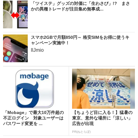
「ツイステ」グッズの対価に「生わさび」!? まさ
かの異種トレードが注目集め無事成...
スマホ2GBで月額850円～ 格安SIMをお得に使うキ
ャンペーン実施中！
IIJmio
「Mobage」で最大10万件超の
【ちょうど目に入る！】猛暑の
不正ログイン 対象ユーザーは
東京、意外な場所に「涼しい」
パスワード変更を ...
広告が出現
PR(ねとらぼ)