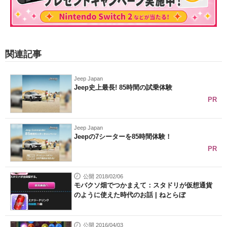
関連記事
Jeep Japan
Jeep史上最長! 85時間の試乗体験
PR
Jeep Japan
Jeepの7シーターを85時間体験！
PR
公開 2018/02/06
モバクソ畑でつかまえて：スタドリが仮想通貨
のように使えた時代のお話 | ねとらぼ
公開 2016/04/03