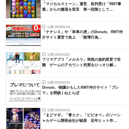
「マジカルストーン」運営、批判受け「RMT事
業」からの撤退を宣言 第一段階として...
公開 2016/01/14
「ナナシス」や「単車の虎」のDonuts、RMT仲
介サイト運営で炎上 「賭博行為...
公開 2016/11/01
フリマアプリ「メルカリ」突然の規約変更で非
難 ゲームのアカウント売買をひっそり解...
公開 2016/01/14
Donuts、物議かもしたRMT仲介サイト「プレ
マ」を閉鎖 | ねとらぼ
公開 2015/11/12
「まどマギ」「青エク」「ビビオペ」のソーシ
ャルゲーム開発会社が破産 近年ヒット作...