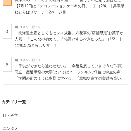
【7月12日は「デコレーションケーキの日」！】（2/4） | 兵庫県
ねとらぼリサーチ：2ページ目
コメント数：
5
4
「北海道土産としてもセンス抜群」六花亭の“店舗限定”お菓子が
人気 「こんなの初めて」「箱買いするべきだった」（1/2） |
北海道 ねとらぼリサーチ
コメント数：
3
5
「子供ができたら通わせたい」 今後発展していきそうな“関関
同立・産近甲龍の大学”といえば？ ランキング1位に学生の声
「学問の街のように多様に学べる」「就職や進学の実績も高い」
| 大学 ねとらぼリサーチ
カテゴリ一覧
IT・科学
エンタメ