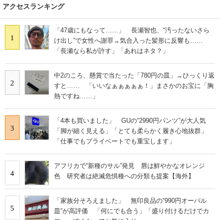
アクセスランキング
「47歳にもなって……」 長瀬智也、“汚ったないさら
1
け出し”で女性へ謝罪→気合入った髪形に反響も……
「長瀬なら私が許す」「あれはネタ？」
中2のころ、懸賞で当たった「780円の皿」→ひっくり返
2
すと…… 「いいなぁぁぁぁぁ！」まさかのお宝に「胸
熱ですね……」
「4本も買いました」 GUの“2990円パンツ”が大人気
3
「脚が細く見える」「とても柔らかく履き心地抜群」
「仕事でもプライベートでも重宝します」
アフリカで“新種のサル”発見 唇は鮮やかなオレンジ
4
色 研究者は絶滅危惧種への分類も提案【海外】
「家族分そろえました」 無印良品の“990円オーバル
5
皿”が高評価 「何にでも合う」「盛り付けるだけでカ