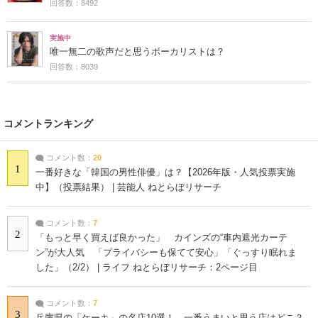
回答数：8492
実施中
唯一無二の歌声だと思うボーカリストは？
回答数：8039
コメントランキング
コメント数：
20
1
一番好きな「韓国の男性俳優」は？【2026年版・人気投票実施
中】（投票結果） | 芸能人 ねとらぼリサーチ
コメント数：
7
2
「もっと早く買えば良かった」 カインズの“車内遮光カーテ
ン”が大人気 「プライバシーも保てて安心」「ぐっすり眠れま
した」（2/2） | ライフ ねとらぼリサーチ：2ページ目
コメント数：
7
3
兵庫県の「ケーキ」の名店10選！ 一番うまいと思う店はどこ？