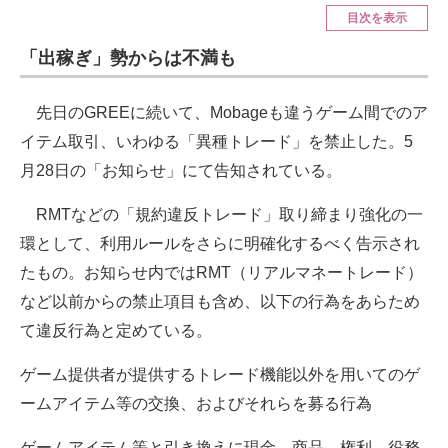
目次を表示
ITの今と未来を見通す
「出稼ぎ」勢からは不満も
スマホと通信の最新トレンド
先日のGREEに続いて、Mobageも違うゲーム間でのア
進化するPCとデバイスの未来
イテム取引、いわゆる「異種トレード」を禁止した。5
月28日の「お知らせ」にて告知されている。
好きが集まる 比べて選べる
RMTなどの「規約違反トレード」取り締まり強化の一
ビジネスと働き方のヒント
環として、利用ルールをさらに明確化するべく告示され
AI活用のいまが分かる
たもの。お知らせ内ではRMT（リアルマネートレード）
企業ITのトレンドを詳説
など以前からの禁止項目も含め、以下の行為をあらため
て違反行為と定めている。
経営リーダーのコミュニティ
ゲーム提供者が提供するトレード機能以外を用いてのゲ
マーケ×ITの今がよく分かる
ームアイテム等の交換、およびそれらを募る行為
ITエンジニア向け専門サイト
ゲームアイテム等と引き換えに現金、商品、権利、役務