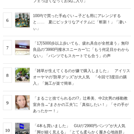
フェっぽくなってお気に入り」
100均で買った手ぬぐい→子ども用にアレンジする
6
と…… 夏にピッタリなアイテムに「斬新！」「凄い
ぃ」
「1万5000歩以上歩いても、疲れ具合が全然違う」無印
7
良品の“3990円撥水スニーカー”に「もう何足目かわから
ない」「パンツでもスカートでも合う」の声
「雑草が生えてくるのが嫌で購入しました」 アイリス
8
オーヤマの“防草グッズ”が大人気 「今回で3度目の購
入」「施工が楽で簡単」
「まるごと捨てられるの!?」辻希美、中2次男の移動教
9
室弁当→“まさかの工夫”に「真似したい！」「その手が
あったかー！」
「4本も買いました」 GUの“2990円パンツ”が大人気
10
「脚が細く見える」「とても柔らかく履き心地抜群」