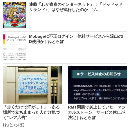
連載「わが青春のインターネット」：「ドッドッド
リランド♪」はなぜ流行したのか ソ...
Mobageに不正ログイン 他社サービスから流出のI
D使用か | ねとらぼ
「歩くだけで汗が…！」→ある
RMT問題で炎上していた「マジ
場所で立ち止まった人だけ気づ
カルストーン」サービス休止が
く“レア広告”
決定 | ねとらぼ
(ねとらぼ)