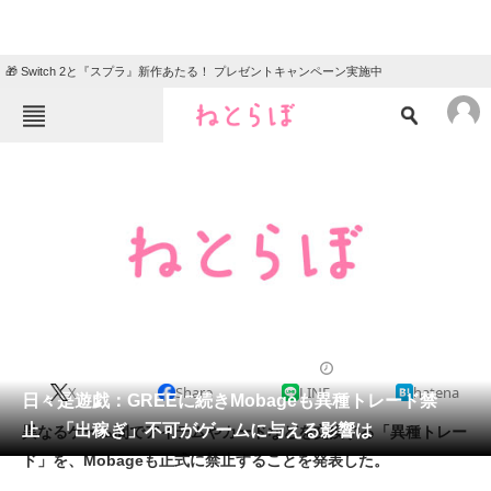
🎁 Switch 2と『スプラ』新作あたる！ プレゼントキャンペーン実施中
ねとらぼメニュー
TOP
ニュース
エンタメ
クイズ
グルメ
地域
住まい
教育・育児
動物
リサーチ
2012/05/29 13:19（公開）
X
Share
LINE
hatena
会員記事
日々是遊戯：GREEに続きMobageも異種トレード禁
止 「出稼ぎ」不可がゲームに与える影響は
異なるゲーム間でアイテムやカードなどを交換する「異種トレー
メディア
ド」を、Mobageも正式に禁止することを発表した。
注目記事を集めた総合ページ