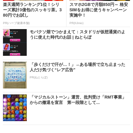
楽天週間ランキング1位！シリ
スマホ2GBで月額850円～ 格安
ーズ累計3億包のスッキリ茶。3
SIMをお得に使うキャンペーン
80円でお試し
実施中！
PR(ハーブ健康本舗)
PR(IIJmio)
モバクソ畑でつかまえて：スタドリが仮想通貨のよ
うに使えた時代のお話 | ねとらぼ
「歩くだけで汗が…！」→ある場所で立ち止まった
人だけ気づく“レア広告”
PR(ねとらぼ)
「マジカルストーン」運営、批判受け「RMT事業」
からの撤退を宣言 第一段階として...