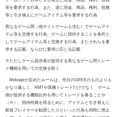
企業向けIT製品の総合サイト
等を要求する行為、また、逆に現金、商品、権利、役務
等と引き換えにゲームアイテム等を要求する行為
IT製品の技術・比較・事例
異なるゲーム間（他サイトゲームも含む）でゲームアイ
製造業のIT導入・活用を支援
テム等を交換する行為、ゲームに招待することを条件と
モノづくり技術者専門サイト
してゲームアイテム等と交換する行為、またそれらを要
求する記載、ならびに要求に応じる記載
エレクトロニクス専門サイト
※ただしゲーム提供者が提供する異なるゲーム間トレー
電子設計の基本と応用
ド機能を用いての交換を除く
エネルギーの専門メディア
Mobageが定めたルールは、先日のGREEのものよりも
建設×テクノロジーの最前線
かなり厳しく、RMTや異種トレードだけでなく、ゲーム
側が提供する機能以外を用いてトレードを募ることや
ちょっと気になるネットの話題
（※）、招待特典を得るために、アイテムと引き替えに
新規プレイヤーを勧誘したりといった行為も同時に禁止