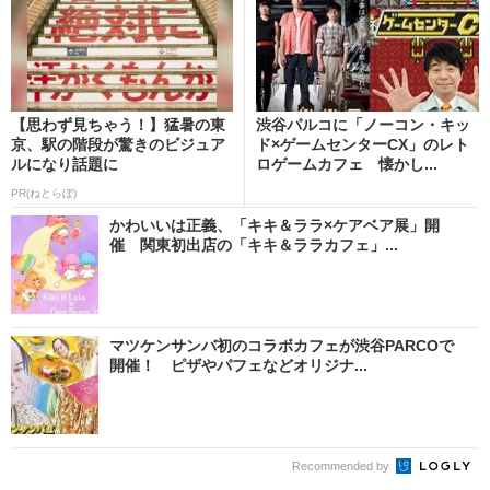
【思わず見ちゃう！】猛暑の東
渋谷パルコに「ノーコン・キッ
京、駅の階段が驚きのビジュア
ド×ゲームセンターCX」のレト
ルになり話題に
ロゲームカフェ 懐かし...
PR(ねとらぼ)
かわいいは正義、「キキ＆ララ×ケアベア展」開
催 関東初出店の「キキ＆ララカフェ」...
マツケンサンバ初のコラボカフェが渋谷PARCOで
開催！ ピザやパフェなどオリジナ...
Recommended by