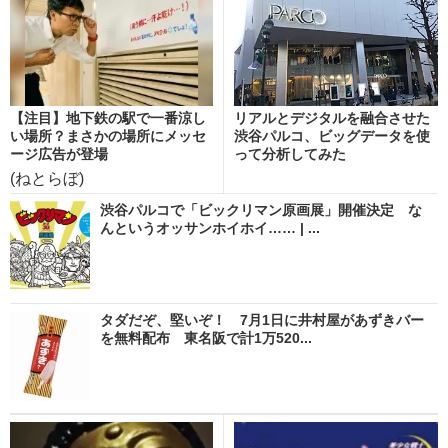
【注目】地下鉄の駅で一番涼し
リアルとデジタルを融合させた
い場所？まさかの場所にメッセ
渋谷パルコ、ビッグデータを使
ージ広告が登場
って分析してみた
(ねとらぼ)
渋谷パルコで「ビックリマン原画展」開催決定 な
んというオッサンホイホイ…… | ...
タダだぞ、堅いぞ！ 7月1日に井村屋があずきバー
を無料配布 東名阪で計1万520...