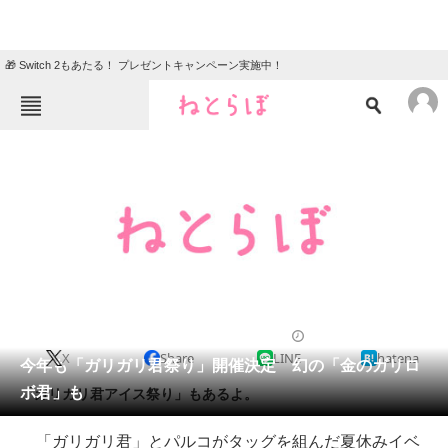
🎁 Switch 2もあたる！ プレゼントキャンペーン実施中！
ねとらぼメニュー
TOP
ニュース
エンタメ
クイズ
グルメ
地域
住まい
教育・育児
動物
リサーチ
2012/06/19 15:39（公開）
X
Share
LINE
hatena
会員記事
今年も「ガリガリ君祭り」開催決定 幻の「金のガリロ
ボ君」も
「ガリガリ君アイス祭り」もあるよ。
メディア
「ガリガリ君」とパルコがタッグを組んだ夏休みイベ
注目記事を集めた総合ページ