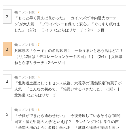
コメント数：
7
2
「もっと早く買えば良かった」 カインズの“車内遮光カーテ
ン”が大人気 「プライバシーも保てて安心」「ぐっすり眠れま
した」（2/2） | ライフ ねとらぼリサーチ：2ページ目
コメント数：
7
3
兵庫県の「ケーキ」の名店10選！ 一番うまいと思う店はどこ？
【7月12日は「デコレーションケーキの日」！】（2/4） | 兵庫県
ねとらぼリサーチ：2ページ目
コメント数：
5
4
「北海道土産としてもセンス抜群」六花亭の“店舗限定”お菓子が
人気 「こんなの初めて」「箱買いするべきだった」（1/2） |
北海道 ねとらぼリサーチ
コメント数：
3
5
「子供ができたら通わせたい」 今後発展していきそうな“関関
同立・産近甲龍の大学”といえば？ ランキング1位に学生の声
「学問の街のように多様に学べる」「就職や進学の実績も高い」