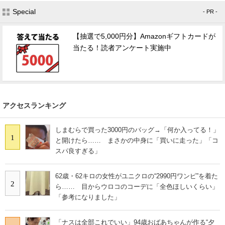
Special
- PR -
【抽選で5,000円分】Amazonギフトカードが
当たる！読者アンケート実施中
アクセスランキング
しまむらで買った3000円のバッグ→「何か入ってる！」
1
と開けたら…… まさかの中身に「買いに走った」「コ
スパ良すぎる」
62歳・62キロの女性がユニクロの“2990円ワンピ”を着た
2
ら…… 目からウロコのコーデに「全色ほしいくらい」
「参考になりました」
「ナスは全部これでいい」94歳おばあちゃんが作る“夕