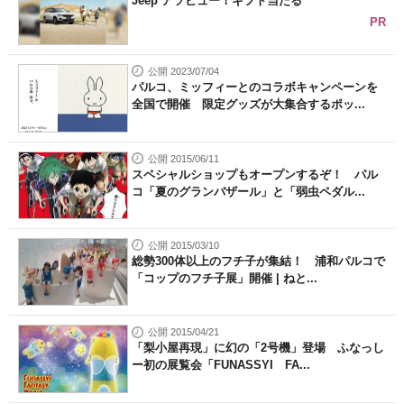
Jeep アソビュー！ギフト当たる
PR
公開 2023/07/04
パルコ、ミッフィーとのコラボキャンペーンを
全国で開催 限定グッズが大集合するポッ...
公開 2015/06/11
スペシャルショップもオープンするぞ！ パル
コ「夏のグランバザール」と「弱虫ペダル...
公開 2015/03/10
総勢300体以上のフチ子が集結！ 浦和パルコで
「コップのフチ子展」開催 | ねと...
公開 2015/04/21
「梨小屋再現」に幻の「2号機」登場 ふなっし
ー初の展覧会「FUNASSYI FA...