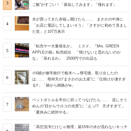
3
ご飯”がすごい！「真似してみます」「憧れます」
夫が買ってきた赤福→開けたら…… まさかの中身に
4
「お店に電話してしまいそう」「さすがに初めて見まし
た笑」と107万表示
「転売ヤー大量発生か」 ミスド、『Mrs. GREEN
5
APPLEの箱』転売続出 「情けないと思わないのか
な」「呆れるわ」 2500円での出品も
小6娘が修学旅行で栃木へ→帰宅後、取り出したの
6
は…… 母仰天の“まさかのお土産”に「仕掛けが凄すぎ
る!!」「娘から賄賂がw」
ペットボトルを半分に切ってつなげたら…… 流しそう
7
めんの“目からウロコの光景”に「えっ!? 天才すぎて」
「夏休みに絶対やる」
「高圧洗浄だけじゃ無理」築15年の水が流れないキッチ