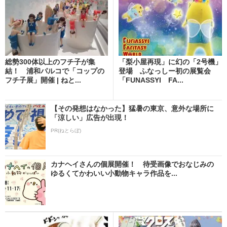
総勢300体以上のフチ子が集
「梨小屋再現」に幻の「2号機」
結！ 浦和パルコで「コップの
登場 ふなっしー初の展覧会
フチ子展」開催 | ねと...
「FUNASSYI FA...
【その発想はなかった】猛暑の東京、意外な場所に
「涼しい」広告が出現！
PR(ねとらぼ)
カナヘイさんの個展開催！ 待受画像でおなじみの
ゆるくてかわいい小動物キャラ作品を...