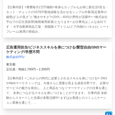
【仕事内容】<寮費毎月2万円補助>単身もカップルもお得に新生活!/見る・
セット・チェックの3STEP!製造経験を活かせるシンプル作業/高定着率の
秘密は“人の良さ”と“働きやすさ”!<20代～40代の男性が活躍中> <株式会社
平山での正社員採用(無期雇用派遣)となります> お仕事先はこんな会社で
す ・大手自動車部品工場 ・樹脂製ドアトリム(ドア内側のパネル)と シート
フレーム(座席の骨組み...
広告運用担当/ビジネススキルを身につける/髪型自由/SNSマー
ケティング/学歴不問
株式会社FFU
東京都
正社員：時給1,700円～2,300円
【仕事内容】<これからの時代に必要とされるスキルを身につける!> SNS
やWebマーケティングは、今後さらに需要が高まる成長分野です。 企業や
サービスの魅力を発信し、人と商品をつなぐマーケティングの仕事を通じ
て、 未来につながるスキルを身につけることができます。 仕事内容 未経
験からスタートした先輩が多数活躍中! まずはお客様とのコミュニケーシ
ョン業務を通じて、...