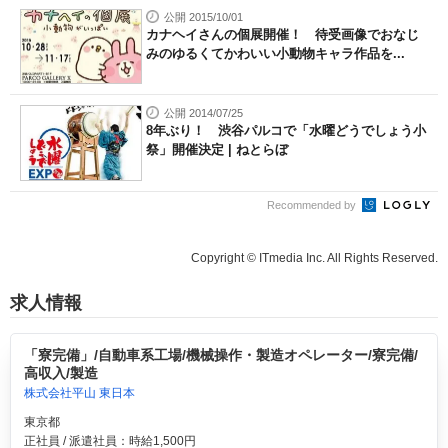
公開 2015/10/01
カナヘイさんの個展開催！ 待受画像でおなじ
みのゆるくてかわいい小動物キャラ作品を...
公開 2014/07/25
8年ぶり！ 渋谷パルコで「水曜どうでしょう小
祭」開催決定 | ねとらぼ
Recommended by
Copyright © ITmedia Inc. All Rights Reserved.
求人情報
「寮完備」/自動車系工場/機械操作・製造オペレーター/寮完備/
高収入/製造
株式会社平山 東日本
東京都
正社員 / 派遣社員：時給1,500円