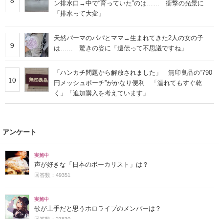
8
ン排水口→中で“育っていた”のは…… 衝撃の光景に
「排水って大変」
天然パーマのパパとママ→生まれてきた2人の女の子
9
は…… 驚きの姿に「遺伝って不思議ですね」
「ハンカチ問題から解放されました」 無印良品の“790
10
円メッシュポーチ”がかなり便利 「濡れてもすぐ乾
く」「追加購入を考えています」
アンケート
実施中
声が好きな「日本のボーカリスト」は？
回答数：49351
実施中
歌が上手だと思うホロライブのメンバーは？
回答数：23830