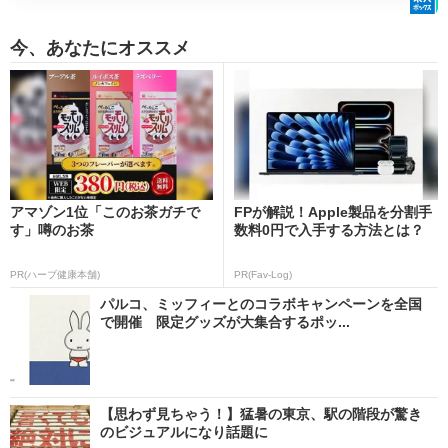
今、あなたにオススメ
アマゾン1位「このお茶ガチで
FPが解説！Apple製品を分割手
す」噂のお茶
数料0円で入手する方法とは？
PR(ハーブ健康本舗)
PR(Fav-Log)
パルコ、ミッフィーとのコラボキャンペーンを全国
で開催 限定グッズが大集合するポッ...
【思わず見ちゃう！】猛暑の東京、駅の階段が驚き
のビジュアルになり話題に