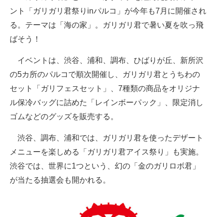
ント「ガリガリ君祭りinパルコ」が今年も7月に開催され
ITの今と未来を見通す
る。テーマは「海の家」。ガリガリ君で暑い夏を吹っ飛
ばそう！
スマホと通信の最新トレンド
イベントは、渋谷、浦和、調布、ひばりが丘、新所沢
進化するPCとデバイスの未来
の5カ所のパルコで順次開催し、ガリガリ君とうちわの
好きが集まる 比べて選べる
セット「ガリフェスセット」、7種類の商品をオリジナ
ル保冷バッグに詰めた「レインボーパック」、限定消し
ビジネスと働き方のヒント
ゴムなどのグッズを販売する。
AI活用のいまが分かる
渋谷、調布、浦和では、ガリガリ君を使ったデザート
企業ITのトレンドを詳説
メニューを楽しめる「ガリガリ君アイス祭り」も実施。
渋谷では、世界に1つという、幻の「金のガリロボ君」
経営リーダーのコミュニティ
が当たる抽選会も開かれる。
マーケ×ITの今がよく分かる
ITエンジニア向け専門サイト