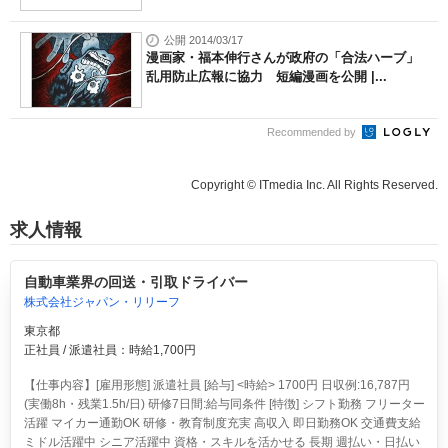
公開 2014/03/17
漫画家・福本伸行さんが政府の「合法ハーブ」
乱用防止広報に協力 短編漫画を公開 |...
Recommended by
Copyright © ITmedia Inc. All Rights Reserved.
求人情報
自動車業界の回送・引取ドライバー
株式会社ジャパン・リリーフ
東京都
正社員 / 派遣社員：時給1,700円
【仕事内容】[雇用形態] 派遣社員 [給与] <時給> 1700円 日収例:16,787円
(実働8h・残業1.5h/日) 研修7日間:給与同条件 [特徴] シフト勤務 フリーター
活躍 マイカー通勤OK 研修・教育制度充実 高収入 即日勤務OK 交通費支給
ミドル活躍中 シニア活躍中 資格・スキルを活かせる 長期 週払い・日払い