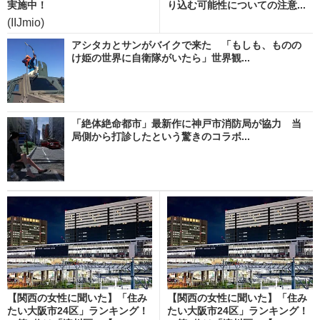
実施中！
り込む可能性についての注意...
(IIJmio)
アシタカとサンがバイクで来た 「もしも、ものの
け姫の世界に自衛隊がいたら」世界観...
「絶体絶命都市」最新作に神戸市消防局が協力 当
局側から打診したという驚きのコラボ...
【関西の女性に聞いた】「住み
【関西の女性に聞いた】「住み
たい大阪市24区」ランキング！
たい大阪市24区」ランキング！