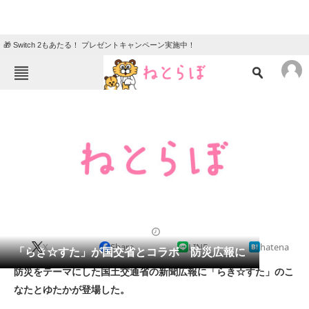
🎁 Switch 2もあたる！ プレゼントキャンペーン実施中！
ねとらぼメニュー
TOP
ニュース
エンタメ
クイズ
グルメ
地域
住まい
教育・育児
動物
リサーチ
2012/06/25 08:58（公開）
X
Share
LINE
hatena
会員記事
「らき☆すた」が国交省とコラボ 防災広報に
防災をテーマにした国土交通省の新聞広報に「らき☆すた」のこ
メディア
なたとゆたかが登場した。
注目記事を集めた総合ページ