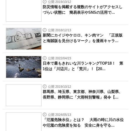
公開 2019/10/12
防災情報を掲載する複数のサイトがアクセスし
づらい状態に 簡易表示やSNSの活用で...
公開 2018/12/13
新聞にカイジやケロロ、キン肉マン 「正規版
と海賊版を見分けるマーク」を漫画キャラ...
公開 2022/04/23
日本で最もきれいな川ランキングTOP18！ 第
1位は「川辺川」と「荒川」！【20...
公開 2019/10/12
群馬県、埼玉県、東京都、神奈川県、山梨県、
長野県、静岡県に「大雨特別警報」発令【...
公開 2024/05/13
「氾濫危険水位」とは？ 大雨の時に川の水位
や氾濫の危険度を知る 安全に身を守る...