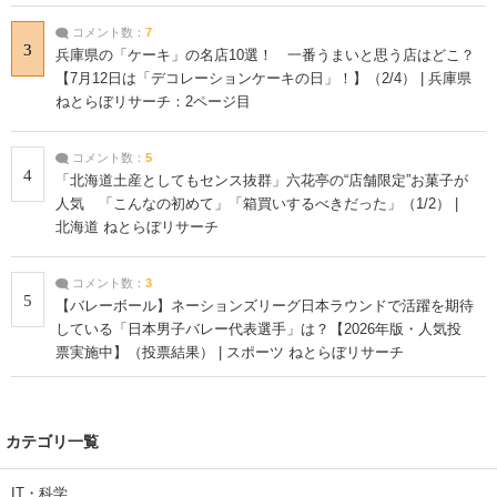
コメント数：
7
3
兵庫県の「ケーキ」の名店10選！ 一番うまいと思う店はどこ？
【7月12日は「デコレーションケーキの日」！】（2/4） | 兵庫県
ねとらぼリサーチ：2ページ目
コメント数：
5
4
「北海道土産としてもセンス抜群」六花亭の“店舗限定”お菓子が
人気 「こんなの初めて」「箱買いするべきだった」（1/2） |
北海道 ねとらぼリサーチ
コメント数：
3
5
【バレーボール】ネーションズリーグ日本ラウンドで活躍を期待
している「日本男子バレー代表選手」は？【2026年版・人気投
票実施中】（投票結果） | スポーツ ねとらぼリサーチ
カテゴリ一覧
IT・科学