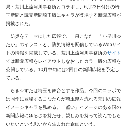
局・荒川上流河川事務所とコラボし、6月23日付けの埼
企業向けIT製品の総合サイト
玉新聞と読売新聞埼玉版にキャラが登場する新聞広報が
IT製品の技術・比較・事例
掲載された。
製造業のIT導入・活用を支援
防災をテーマにした広報で、「泉こなた」「小早川ゆ
モノづくり技術者専門サイト
たか」のイラストと、防災情報を配信しているWebサイ
トの情報を掲載している。荒川上流河川事務所の
サイト
エレクトロニクス専門サイト
では新聞広報をレイアウトしなおしたカラー版の広報を
電子設計の基本と応用
公開している。10月中旬には2回目の新聞広報を予定し
ている。
エネルギーの専門メディア
らき☆すたは埼玉を舞台とする作品。今回のコラボで
建設×テクノロジーの最前線
は同作に登場するこなたらが埼玉県を流れる荒川の広報
ちょっと気になるネットの話題
イメージキャラを務める。「堅い」イメージのある国の
新聞広報にゆるさを持たせ、親しみを持って読んでもら
いたいという思いから生まれた企画という。