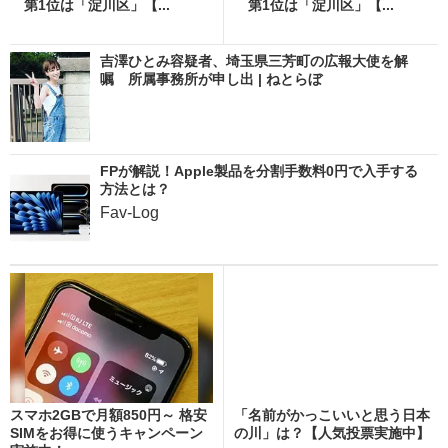
第1位は「淀川区」【...
第1位は「淀川区」【...
吉澤ひとみ容疑者、埼玉県三芳町の広報大使を解
嘱 所属事務所が申し出 | ねとらぼ
FPが解説！Apple製品を分割手数料0円で入手する
方法とは？
Fav-Log
スマホ2GBで月額850円～ 格安
「名前がかっこいいと思う日本
SIMをお得に使うキャンペーン
の川」は？【人気投票実施中】