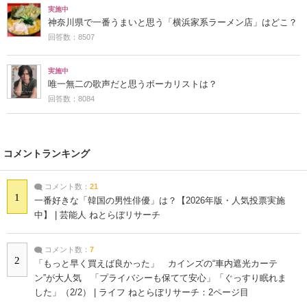
実施中
神奈川県で一番うまいと思う「横浜家系ラーメン店」はどこ？
回答数：8507
実施中
唯一無二の歌声だと思うボーカリストは？
回答数：8084
コメントランキング
コメント数：
21
1
一番好きな「韓国の男性俳優」は？【2026年版・人気投票実施
中】 | 芸能人 ねとらぼリサーチ
コメント数：
7
2
「もっと早く買えば良かった」 カインズの“車内遮光カーテ
ン”が大人気 「プライバシーも保てて安心」「ぐっすり眠れま
した」（2/2） | ライフ ねとらぼリサーチ：2ページ目