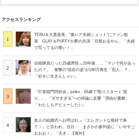
アクセスランキング
TERU＆大貫亜美、“激レア夫婦ショット”にファン歓
1
喜 GLAY＆PUFFYが夢の共演「旦那おるやん」「夫婦
で写ってるの尊い！」
自衛隊員だった25歳男性→10年後……「マジで何があっ
2
たの？」 衝撃の“現在の姿”が180万再生「別人…？」
「好きに生きんしゃい」
「打首獄門同好会」junko、65歳で“彫りスタート”巡
3
り…… “ダサすぎる”への持論に反響「理由が素敵」
「わたしもデビューしたい」
友人の結婚式へお呼ばれ→「エレガントな格好で来
4
て！」と言われ、当日……まさかの参列姿に「いやすご
おおお！」「天才」【海外】