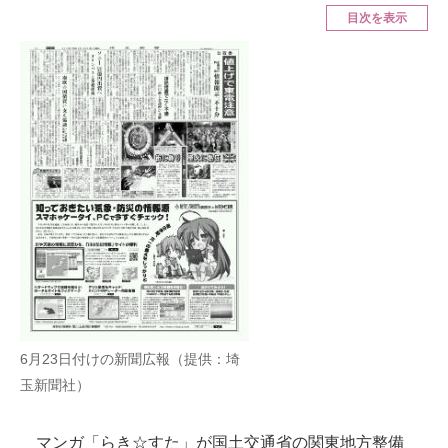
目次を表示
ITの今と未来を見通す
スマホと通信の最新トレンド
進化するPCとデバイスの未来
好きが集まる 比べて選べる
ビジネスと働き方のヒント
AI活用のいまが分かる
企業ITのトレンドを詳説
経営リーダーのコミュニティ
6月23日付けの新聞広報（提供：埼
玉新聞社）
マーケ×ITの今がよく分かる
ITエンジニア向け専門サイト
マンガ「らき☆すた」が国土交通省の関東地方整備