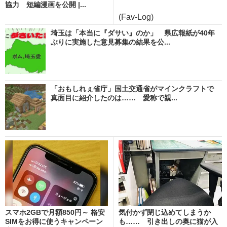
協力 短編漫画を公開 |...
(Fav-Log)
埼玉は「本当に『ダサい』のか」 県広報紙が40年
ぶりに実施した意見募集の結果を公...
「おもしれぇ省庁」国土交通省がマインクラフトで
真面目に紹介したのは…… 愛称で親...
スマホ2GBで月額850円～ 格安
気付かず閉じ込めてしまうか
SIMをお得に使うキャンペーン
も…… 引き出しの奥に猫が入