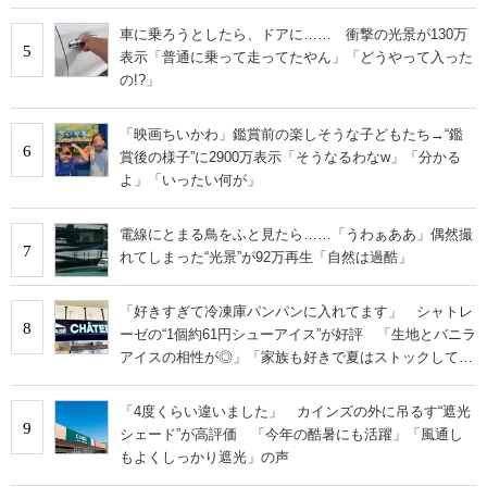
車に乗ろうとしたら、ドアに…… 衝撃の光景が130万
5
表示「普通に乗って走ってたやん」「どうやって入った
の!?」
「映画ちいかわ」鑑賞前の楽しそうな子どもたち→“鑑
6
賞後の様子”に2900万表示「そうなるわなw」「分かる
よ」「いったい何が」
電線にとまる鳥をふと見たら……「うわぁああ」偶然撮
7
れてしまった“光景”が92万再生「自然は過酷」
「好きすぎて冷凍庫パンパンに入れてます」 シャトレ
8
ーゼの“1個約61円シューアイス”が好評 「生地とバニラ
アイスの相性が◎」「家族も好きで夏はストックして
る」
「4度くらい違いました」 カインズの外に吊るす“遮光
9
シェード”が高評価 「今年の酷暑にも活躍」「風通し
もよくしっかり遮光」の声