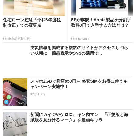
住宅ローン控除「令和3年度税
FPが解説！Apple製品を分割手
制改正」での変更点
数料0円で入手する方法とは？
PR(東京証券取引所)
PR(Fav-Log)
防災情報を掲載する複数のサイトがアクセスしづら
い状態に 簡易表示やSNSの活用で...
スマホ2GBで月額850円～ 格安SIMをお得に使うキ
ャンペーン実施中！
PR(IIJmio)
新聞にカイジやケロロ、キン肉マン 「正規版と海
賊版を見分けるマーク」を漫画キャラ...