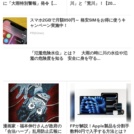
に「大雨特別警報」発令【...
川」と「荒川」！【20...
スマホ2GBで月額850円～ 格安SIMをお得に使うキ
ャンペーン実施中！
PR(IIJmio)
「氾濫危険水位」とは？ 大雨の時に川の水位や氾
濫の危険度を知る 安全に身を守る...
漫画家・福本伸行さんが政府の
FPが解説！Apple製品を分割手
「合法ハーブ」乱用防止広報に
数料0円で入手する方法とは？