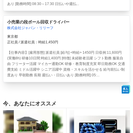
あり [勤務時間] 08:30～17:30 日払いや週払...
小売業の段ボール回収ドライバー
株式会社ジャパン・リリーフ
東京都
正社員 / 派遣社員：時給1,450円
【仕事内容】[雇用形態] 派遣社員 [給与] <時給> 1450円 日収例:11,600円
(実働8h) 研修10日間:時給1,400円 [特徴] 未経験者活躍 シフト勤務 服装自
由 フリーター活躍 マイカー通勤OK 研修・教育制度充実 即日勤務OK 交通
費支給 ミドル活躍中 シニア活躍中 資格・スキルを活かせる 給与前払い制
度あり 早朝勤務 長期 週払い・日払いあり [勤務時間] 05:...
今、あなたにオススメ