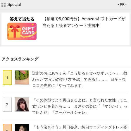
Special
- PR -
【抽選で5,000円分】Amazonギフトカードが
当たる！読者アンケート実施中
アクセスランキング
近所のおばあちゃん「こう切ると食べやすいよ〜」→教
1
わった“スイカの切り方”を試してみると…… 目からウ
ロコの光景に「やってみます」
「その体型でよく脚出せるよね」と言われた女性→ミニ
2
丈ワンピを着たら…… まさかの姿に「『マジか！』っ
て叫んだ」「スーパーオシャレ」
「もう泣きそう」川口春奈、純白ウエディングドレス姿