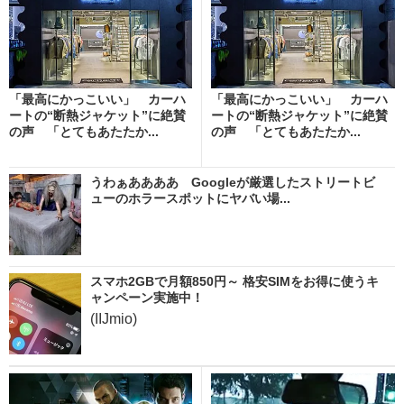
「最高にかっこいい」 カーハ
「最高にかっこいい」 カーハ
ートの“断熱ジャケット”に絶賛
ートの“断熱ジャケット”に絶賛
の声 「とてもあたたか...
の声 「とてもあたたか...
うわぁああああ Googleが厳選したストリートビ
ューのホラースポットにヤバい場...
スマホ2GBで月額850円～ 格安SIMをお得に使うキ
ャンペーン実施中！
(IIJmio)