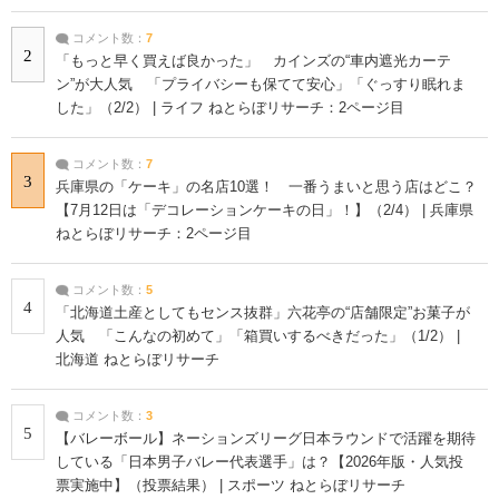
コメント数：
7
2
「もっと早く買えば良かった」 カインズの“車内遮光カーテ
ン”が大人気 「プライバシーも保てて安心」「ぐっすり眠れま
した」（2/2） | ライフ ねとらぼリサーチ：2ページ目
コメント数：
7
3
兵庫県の「ケーキ」の名店10選！ 一番うまいと思う店はどこ？
【7月12日は「デコレーションケーキの日」！】（2/4） | 兵庫県
ねとらぼリサーチ：2ページ目
コメント数：
5
4
「北海道土産としてもセンス抜群」六花亭の“店舗限定”お菓子が
人気 「こんなの初めて」「箱買いするべきだった」（1/2） |
北海道 ねとらぼリサーチ
コメント数：
3
5
【バレーボール】ネーションズリーグ日本ラウンドで活躍を期待
している「日本男子バレー代表選手」は？【2026年版・人気投
票実施中】（投票結果） | スポーツ ねとらぼリサーチ