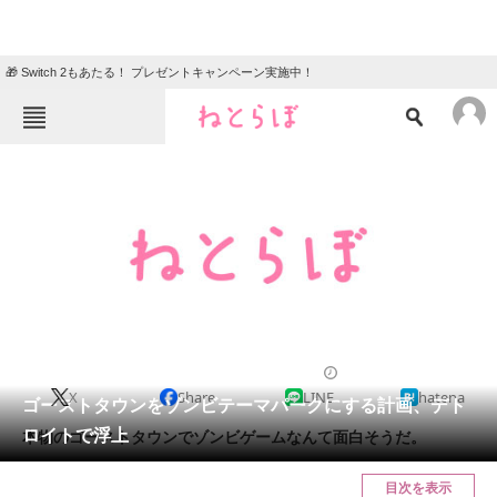
🎁 Switch 2もあたる！ プレゼントキャンペーン実施中！
ねとらぼメニュー
TOP
ニュース
エンタメ
クイズ
グルメ
地域
住まい
教育・育児
動物
リサーチ
2012/07/09 11:45（公開）
X
Share
LINE
hatena
会員記事
ゴーストタウンをゾンビテーマパークにする計画、デト
ロイトで浮上
本物のゴーストタウンでゾンビゲームなんて面白そうだ。
メディア
目次を表示
注目記事を集めた総合ページ