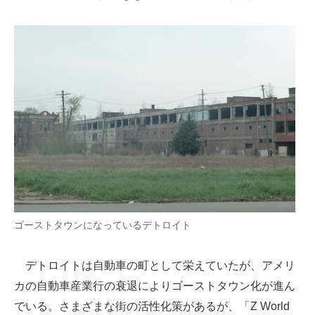
企業向けIT製品の総合サイト
IT製品の技術・比較・事例
製造業のIT導入・活用を支援
モノづくり技術者専門サイト
エレクトロニクス専門サイト
電子設計の基本と応用
エネルギーの専門メディア
ゴーストタウンになっているデトロイト
建設×テクノロジーの最前線
ちょっと気になるネットの話題
デトロイトは自動車の町として栄えていたが、アメリ
カの自動車産業行の衰退によりゴーストタウン化が進ん
でいる。さまざまな街の活性化策があるが、「Z World