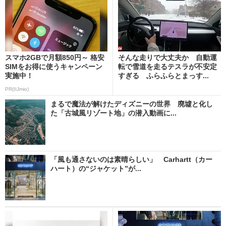
スマホ2GBで月額850円～ 格安
そんな走りで大丈夫か 自動運
SIMをお得に使うキャンペーン
転で雪道を走るテスラが不安定
実施中！
すぎる ふらふらとまっす...
PR(IIJmio)
まるで魔法が解けたディズニーの世界 廃墟と化し
た「古城風リゾート地」の潜入動画に...
「風も通さないのは素晴らしい」 Carhartt（カー
ハート）の“ジャケット”が...