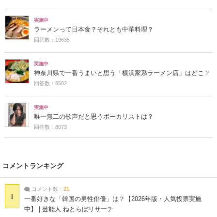
実施中
ラーメンって日本食？それとも中華料理？
回答数：19635
実施中
神奈川県で一番うまいと思う「横浜家系ラーメン店」はどこ？
回答数：8502
実施中
唯一無二の歌声だと思うボーカリストは？
回答数：8073
コメントランキング
コメント数：
21
1
一番好きな「韓国の男性俳優」は？【2026年版・人気投票実施
中】 | 芸能人 ねとらぼリサーチ