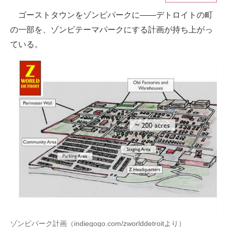
ゴーストタウンをゾンビパークに――デトロイトの町
ITの今と未来を見通す
の一部を、ゾンビテーマパークにする計画が持ち上がっ
スマホと通信の最新トレンド
ている。
進化するPCとデバイスの未来
好きが集まる 比べて選べる
ビジネスと働き方のヒント
AI活用のいまが分かる
企業ITのトレンドを詳説
経営リーダーのコミュニティ
マーケ×ITの今がよく分かる
ITエンジニア向け専門サイト
ゾンビパーク計画（indiegogo.com/zworlddetroitより）