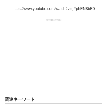
https://www.youtube.com/watch?v=ijFphEN8bE0
advertisement
関連キーワード