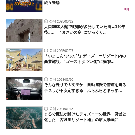
続々登場
PR
公開 2025/06/12
人口6000人超で犯罪が多発していた街→140年
後…… “まさかの姿”にびっくり...
公開 2025/02/07
「いまこんななの?!」ディズニーリゾート内の
商業施設、“ゴーストタウン化”に衝撃...
公開 2023/01/10
そんな走りで大丈夫か 自動運転で雪道を走る
テスラが不安定すぎる ふらふらとまっす...
公開 2021/01/13
まるで魔法が解けたディズニーの世界 廃墟と
化した「古城風リゾート地」の潜入動画に...