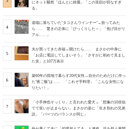
3
にネット騒然「ほんとに綺麗」「この笑顔が切なすぎ
る」
道端に落ちていた“タコさんウインナー”→拾ってみた
4
ら…… 驚きの正体に「びっくりした～」「焦げ目がリ
アル……」
夫が買ってきた赤福→開けたら…… まさかの中身に
5
「お店に電話してしまいそう」「さすがに初めて見まし
た笑」と107万表示
築60年の団地で暮らす20代女性→自分のためだけに作っ
6
た“夜ご飯”は…… 「これぞ手料理」「こんな女性にな
りたい！」
「小手伸也そっくり」と言われた愛犬→「想像の10倍似
7
てて笑いが止まらない」まさかの姿に「生き別れの兄弟
説」「パーツのバランスが同じ」
外が暑くて夫に「40度超えてる」と連絡→目を疑う展開