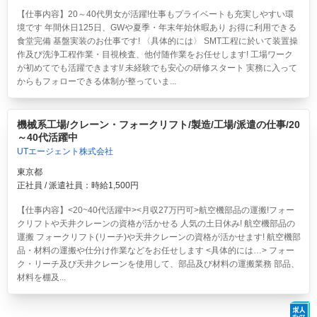
【仕事内容】20～40代男女が活躍!仕事もプライベートも充実しやすい環
境です 年間休日125日、GWや夏季・年末年始休暇あり お得に利用できる
食堂完備 基盤実装のお仕事です! 〈具体的には〉 SMT工程に於いて装置操
作及び洗浄工程作業・目視検査、他付随作業をお任せします! 工場ワーク
が初めてでも活躍できます!/ 未経験でも安心の研修スタート 実務に入って
からもフォローできる体制が整っていま...
機械系工場/クレーン・フォークリフト/製造/工場/派遣の仕事/20
～40代活躍中
UTエージェント株式会社
東京都
正社員 / 派遣社員：時給1,500円
【仕事内容】<20~40代活躍中><月収27万円可>航空機部品の運搬!フォー
クリフトや天井クレーンの資格が活かせる 人気の土日休み!
航空機部品の
運搬 フォークリフト(リーチ)や天井クレーンの資格が活かせます! 航空機部
品・材料の運搬や仕分け作業などをお任せします <具体的には…> フォー
ク・リーチ及び天井クレーンを使用して、部品及び材料の運搬業務 部品、
材料を棚及...