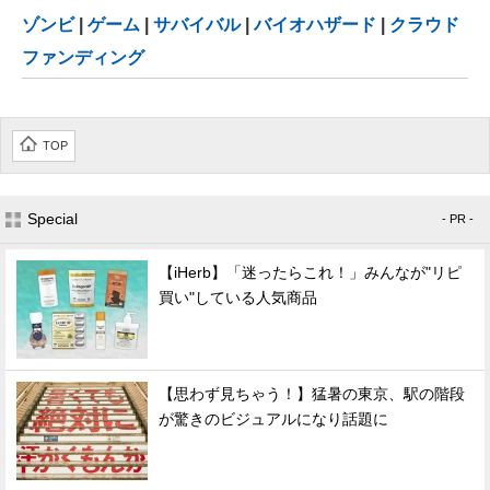
ゾンビ
|
ゲーム
|
サバイバル
|
バイオハザード
|
クラウド
ファンディング
TOP
Special
- PR -
【iHerb】「迷ったらこれ！」みんなが"リピ
買い"している人気商品
【思わず見ちゃう！】猛暑の東京、駅の階段
が驚きのビジュアルになり話題に