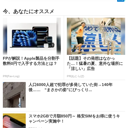
今、あなたにオススメ
FPが解説！Apple製品を分割手
【話題】その発想はなかっ
数料0円で入手する方法とは？
た…！猛暑の夏、意外な場所に
「涼しい」広告
PR(Fav-Log)
PR(ねとらぼ)
人口6000人超で犯罪が多発していた街→140年
後…… “まさかの姿”にびっくり...
スマホ2GBで月額850円～ 格安SIMをお得に使うキ
ャンペーン実施中！