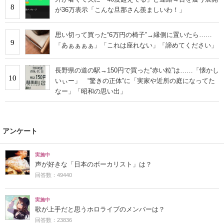
8
が36万表示「こんな旦那さん羨ましいわ！」
思い切って買った“6万円の椅子”→縁側に置いたら……
9
「あぁぁぁぁ」「これは座れない」「諦めてください」
長野県の道の駅→150円で買った“赤い粒”は……「懐かし
10
いぃー」 “驚きの正体”に「実家や近所の庭になってた
なー」「昭和の思い出」
アンケート
実施中
声が好きな「日本のボーカリスト」は？
回答数：49440
実施中
歌が上手だと思うホロライブのメンバーは？
回答数：23836