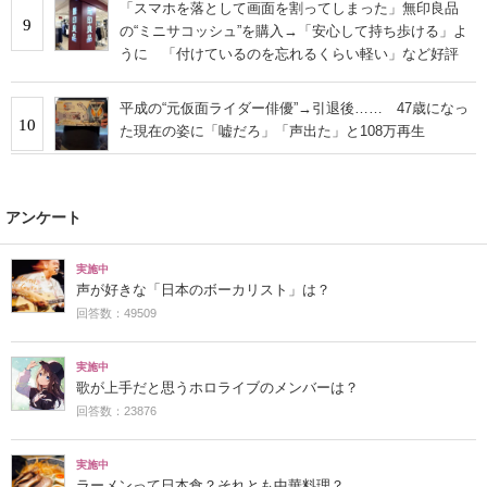
「スマホを落として画面を割ってしまった」無印良品
9
の“ミニサコッシュ”を購入→「安心して持ち歩ける」よ
うに 「付けているのを忘れるくらい軽い」など好評
平成の“元仮面ライダー俳優”→引退後…… 47歳になっ
10
た現在の姿に「嘘だろ」「声出た」と108万再生
アンケート
実施中
声が好きな「日本のボーカリスト」は？
回答数：49509
実施中
歌が上手だと思うホロライブのメンバーは？
回答数：23876
実施中
ラーメンって日本食？それとも中華料理？