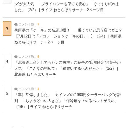
ン”が大人気 「プライバシーも保てて安心」「ぐっすり眠れま
した」（2/2） | ライフ ねとらぼリサーチ：2ページ目
コメント数：
7
3
兵庫県の「ケーキ」の名店10選！ 一番うまいと思う店はどこ？
【7月12日は「デコレーションケーキの日」！】（2/4） | 兵庫県
ねとらぼリサーチ：2ページ目
コメント数：
5
4
「北海道土産としてもセンス抜群」六花亭の“店舗限定”お菓子が
人気 「こんなの初めて」「箱買いするべきだった」（1/2） |
北海道 ねとらぼリサーチ
コメント数：
4
5
「車に常備しました」 カインズの“1980円クーラーバッグ”が評
判 「ちょうどいい大きさ」「保冷剤を止めるベルトが良い」
（1/5） | ライフ ねとらぼリサーチ