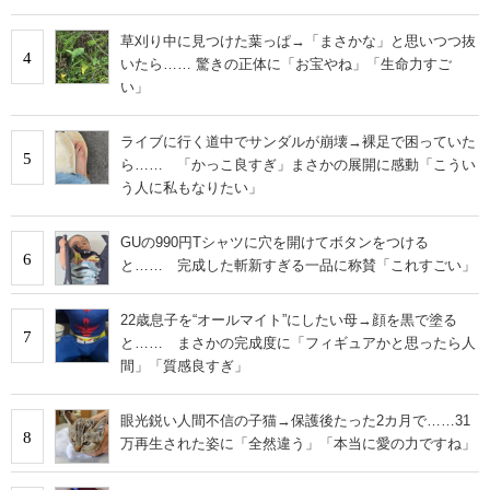
草刈り中に見つけた葉っぱ→「まさかな」と思いつつ抜
4
いたら…… 驚きの正体に「お宝やね」「生命力すご
い」
ライブに行く道中でサンダルが崩壊→裸足で困っていた
5
ら…… 「かっこ良すぎ」まさかの展開に感動「こうい
う人に私もなりたい」
GUの990円Tシャツに穴を開けてボタンをつける
6
と…… 完成した斬新すぎる一品に称賛「これすごい」
22歳息子を“オールマイト”にしたい母→顔を黒で塗る
7
と…… まさかの完成度に「フィギュアかと思ったら人
間」「質感良すぎ」
眼光鋭い人間不信の子猫→保護後たった2カ月で……31
8
万再生された姿に「全然違う」「本当に愛の力ですね」