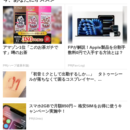
アマゾン1位「このお茶ガチで
FPが解説！Apple製品を分割手
す」噂のお茶
数料0円で入手する方法とは？
PR(ハーブ健康本舗)
PR(Fav-Log)
「初音ミクとして出勤するしか…」 タトゥーシー
ルが落ちなくて困るコスプレイヤー、...
スマホ2GBで月額850円～ 格安SIMをお得に使うキ
ャンペーン実施中！
PR(IIJmio)