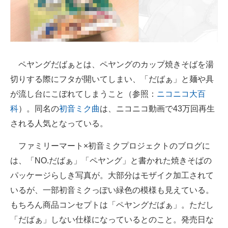
企業向けIT製品の総合サイト
IT製品の技術・比較・事例
製造業のIT導入・活用を支援
ペヤングだばぁとは、ペヤングのカップ焼きそばを湯
モノづくり技術者専門サイト
切りする際にフタが開いてしまい、「だばぁ」と麺や具
が流し台にこぼれてしまうこと（参照：
ニコニコ大百
エレクトロニクス専門サイト
科
）。同名の
初音ミク曲
は、ニコニコ動画で43万回再生
電子設計の基本と応用
される人気となっている。
エネルギーの専門メディア
ファミリーマート×初音ミクプロジェクトのブログに
は、「NO.だばぁ」「ペヤング」と書かれた焼きそばの
建設×テクノロジーの最前線
パッケージらしき写真が。大部分はモザイク加工されて
ちょっと気になるネットの話題
いるが、一部初音ミクっぽい緑色の模様も見えている。
もちろん商品コンセプトは「ペヤングだばぁ」。ただし
「だばぁ」しない仕様になっているとのこと。発売日な