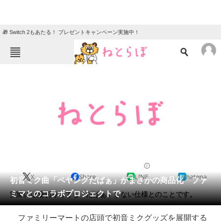
🎁 Switch 2もあたる！ プレゼントキャンペーン実施中！
ねとらぼメニュー
TOP
ニュース
エンタメ
クイズ
グルメ
地域
住まい
教育・育児
動物
リサーチ
2012/07/13 14:18（公開）
X
Share
LINE
hatena
会員記事
初音ミク曲「ペヤングだばぁ」がまさかの商品化 ファ
ミマとのコラボプロジェクトで
実際には湯切りしても「だばぁ」しない仕様とのことです。
メディア
ファミリーマートの店頭で初音ミクグッズを展開する
注目記事を集めた総合ページ