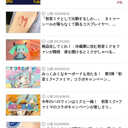
PR
公開 2024/06/18
「初音ミクとして出勤するしか…」 タトゥー
シールが落ちなくて困るコスプレイヤー、...
公開 2013/12/04
商品化してくれ！：冷蔵庫に住む初音ミクをフ
ァンが開発 扉を開けるとミクがしゃべる...
公開 2014/02/19
みっくみくなキーボードも当たる！ 第3弾「初
音ミク×ファミマ」コラボキャンペーン...
公開 2014/09/25
今年のハロウィンはミクと一緒！ 初音ミク×フ
ァミマのコラボキャンペーンが楽しそう...
公開 2014/09/01