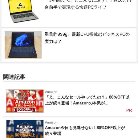
「5年前のPC」とこんなに違う！予算10万円
台前半で実現する快適PCライフ
重量約999g、最新CPU搭載のビジネスPCの
実力は？
関連記事
Amazon
「え、こんなセールやってたの？」80％OFF以
上が続々登場！Amazonの本気が...
PR
Amazon
Amazon今日も見逃せない！80%OFF以上が
続々登場