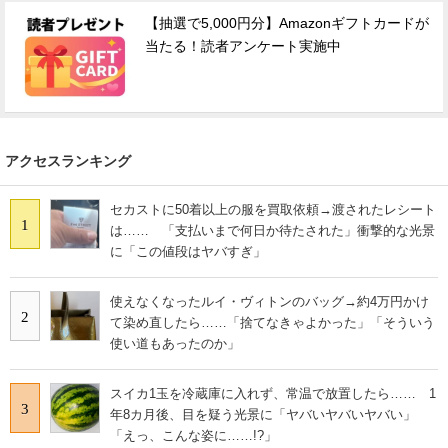
【抽選で5,000円分】Amazonギフトカードが
当たる！読者アンケート実施中
アクセスランキング
セカストに50着以上の服を買取依頼→渡されたレシート
1
は…… 「支払いまで何日か待たされた」衝撃的な光景
に「この値段はヤバすぎ」
使えなくなったルイ・ヴィトンのバッグ→約4万円かけ
2
て染め直したら……「捨てなきゃよかった」「そういう
使い道もあったのか」
スイカ1玉を冷蔵庫に入れず、常温で放置したら…… 1
3
年8カ月後、目を疑う光景に「ヤバいヤバいヤバい」
「えっ、こんな姿に……!?」