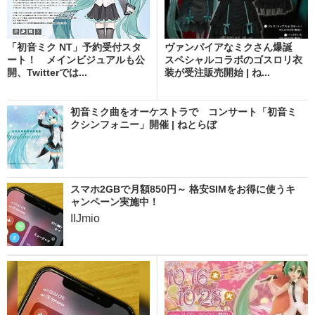
「初音ミク NT」予約受付スタ
ヴァンパイアなミクさん爆誕
ート！ メインビジュアルも公
スペシャルコラボのゴスロリ衣
開、Twitterでは...
装が受注販売開始 | ね...
初音ミク曲をオーケストラで コンサート「初音ミ
クシンフォニー」開催 | ねとらぼ
スマホ2GBで月額850円～ 格安SIMをお得に使うキ
ャンペーン実施中！
IIJmio