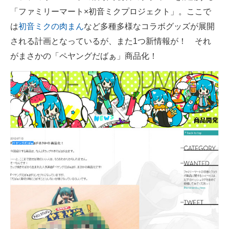
「ファミリーマート×初音ミクプロジェクト」。ここで
ITの今と未来を見通す
は
初音ミクの肉まん
など多種多様なコラボグッズが展開
される計画となっているが、また1つ新情報が！ それ
スマホと通信の最新トレンド
がまさかの「ペヤングだばぁ」商品化！
進化するPCとデバイスの未来
好きが集まる 比べて選べる
ビジネスと働き方のヒント
AI活用のいまが分かる
企業ITのトレンドを詳説
経営リーダーのコミュニティ
マーケ×ITの今がよく分かる
ITエンジニア向け専門サイト