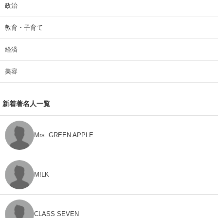
政治
教育・子育て
経済
美容
新着著名人一覧
Mrs. GREEN APPLE
M!LK
CLASS SEVEN