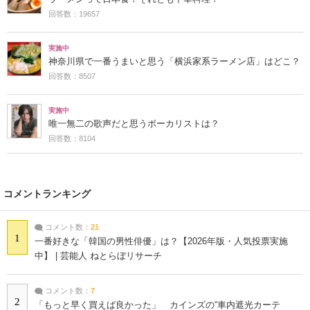
回答数：19657
実施中
神奈川県で一番うまいと思う「横浜家系ラーメン店」はどこ？
回答数：8507
実施中
唯一無二の歌声だと思うボーカリストは？
回答数：8104
コメントランキング
コメント数：
21
1
一番好きな「韓国の男性俳優」は？【2026年版・人気投票実施
中】 | 芸能人 ねとらぼリサーチ
コメント数：
7
2
「もっと早く買えば良かった」 カインズの“車内遮光カーテ