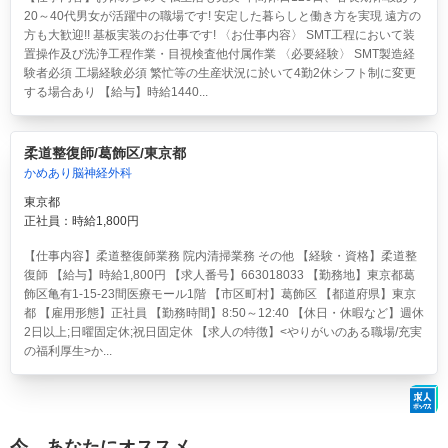
20～40代男女が活躍中の職場です! 安定した暮らしと働き方を実現 遠方の
方も大歓迎!! 基板実装のお仕事です! 〈お仕事内容〉 SMT工程において装
置操作及び洗浄工程作業・目視検査他付属作業 〈必要経験〉 SMT製造経
験者必須 工場経験必須 繁忙等の生産状況に於いて4勤2休シフト制に変更
する場合あり 【給与】時給1440...
柔道整復師/葛飾区/東京都
かめあり脳神経外科
東京都
正社員：時給1,800円
【仕事内容】柔道整復師業務 院内清掃業務 その他 【経験・資格】柔道整
復師 【給与】時給1,800円 【求人番号】663018033 【勤務地】東京都葛
飾区亀有1-15-23間医療モール1階 【市区町村】葛飾区 【都道府県】東京
都 【雇用形態】正社員 【勤務時間】8:50～12:40 【休日・休暇など】週休
2日以上;日曜固定休;祝日固定休 【求人の特徴】<やりがいのある職場/充実
の福利厚生>か...
今、あなたにオススメ