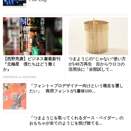
【西野亮廣】ビジネス書最新刊
つまようじの“じゃない”使い方
『北極星 僕たちはどう働く
が140万再生 目からウロコの
か』
活用法に「全部試して...
PR(FINCHI on GOETHE)
「フォント＝プロデザイナー向けという概念を覆し
たい」 商用フォントが1書体100...
「つまようじを取ってくれるダース・ベイダー」の
おもちゃが全てのようじを投げ捨てる...