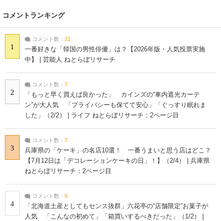
コメントランキング
コメント数：
21
1
一番好きな「韓国の男性俳優」は？【2026年版・人気投票実施
中】 | 芸能人 ねとらぼリサーチ
コメント数：
7
2
「もっと早く買えば良かった」 カインズの“車内遮光カーテ
ン”が大人気 「プライバシーも保てて安心」「ぐっすり眠れま
した」（2/2） | ライフ ねとらぼリサーチ：2ページ目
コメント数：
7
3
兵庫県の「ケーキ」の名店10選！ 一番うまいと思う店はどこ？
【7月12日は「デコレーションケーキの日」！】（2/4） | 兵庫県
ねとらぼリサーチ：2ページ目
コメント数：
5
4
「北海道土産としてもセンス抜群」六花亭の“店舗限定”お菓子が
人気 「こんなの初めて」「箱買いするべきだった」（1/2） |