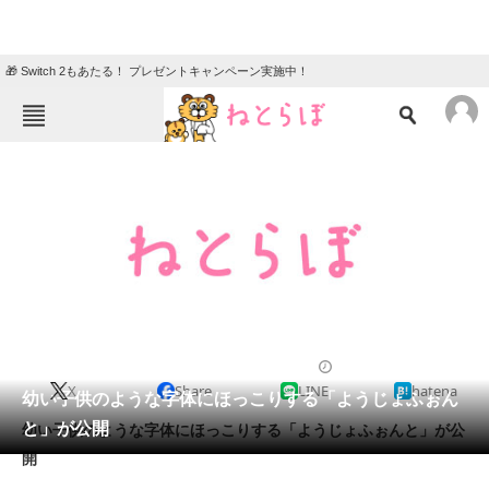
🎁 Switch 2もあたる！ プレゼントキャンペーン実施中！
ねとらぼメニュー
TOP
ニュース
エンタメ
クイズ
グルメ
地域
住まい
教育・育児
動物
リサーチ
2012/07/26 17:56（公開）
X
Share
LINE
hatena
会員記事
幼い子供のような字体にほっこりする「ようじょふぉん
と」が公開
幼い子供のような字体にほっこりする「ようじょふぉんと」が公
メディア
開
注目記事を集めた総合ページ