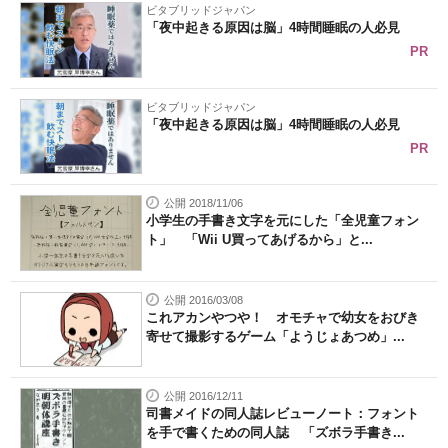
ビタブリッドジャパン
「夜中起きる原因は脳」4時間睡眠の人必見
PR
ビタブリッドジャパン
「夜中起きる原因は脳」4時間睡眠の人必見
PR
公開 2018/11/06
小学生の手書き文字を元にした「全児童フォン
ト」 「Wii U買ってあげるから」と...
公開 2016/03/08
これアカンやつや！ オモチャで幼女をおびき
寄せて撮影するゲーム「ようじょあつめ」...
公開 2016/12/11
司書メイドの同人誌レビューノート：フォント
を手で書くための同人誌 「ズボラ手書き...