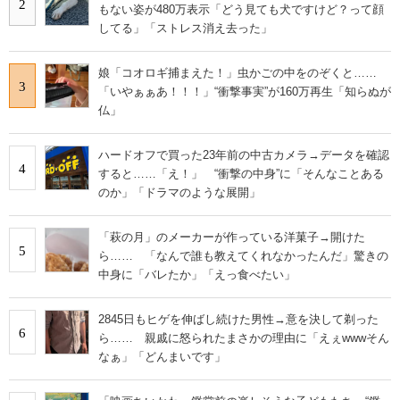
2
もない姿が480万表示「どう見ても犬ですけど？って顔
してる」「ストレス消え去った」
娘「コオロギ捕まえた！」虫かごの中をのぞくと……
3
「いやぁぁあ！！！」“衝撃事実”が160万再生「知らぬが
仏」
ハードオフで買った23年前の中古カメラ→データを確認
4
すると……「え！」 “衝撃の中身”に「そんなことある
のか」「ドラマのような展開」
「萩の月」のメーカーが作っている洋菓子→開けた
5
ら…… 「なんで誰も教えてくれなかったんだ」驚きの
中身に「バレたか」「えっ食べたい」
2845日もヒゲを伸ばし続けた男性→意を決して剃った
6
ら…… 親戚に怒られたまさかの理由に「えぇwwwそん
なぁ」「どんまいです」