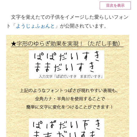
目次を表示
ITの今と未来を見通す
文字を覚えたての子供をイメージした愛らしいフォン
ト「
ようじょふぉんと
」が公開されています。
スマホと通信の最新トレンド
進化するPCとデバイスの未来
好きが集まる 比べて選べる
ビジネスと働き方のヒント
AI活用のいまが分かる
企業ITのトレンドを詳説
経営リーダーのコミュニティ
マーケ×ITの今がよく分かる
ITエンジニア向け専門サイト