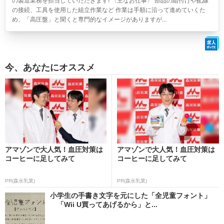
の製造業務を担当していただきます! 〈主なお仕事〉 部品の組付けや配線
の接続、工具を使用した組立作業など 作業は手順に沿って進めていくた
め、「高圧盤」と聞くと専門的なイメージがありますが...
今、あなたにオススメ
アマゾンで大人気！血圧対策は
アマゾンで大人気！血圧対策は
コーヒーに足してみて
コーヒーに足してみて
PR(森永乳業)
PR(森永乳業)
小学生の手書き文字を元にした「全児童フォント」
「Wii U買ってあげるから」と...