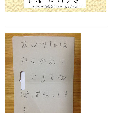
企業向けIT製品の総合サイト
IT製品の技術・比較・事例
製造業のIT導入・活用を支援
モノづくり技術者専門サイト
エレクトロニクス専門サイト
電子設計の基本と応用
エネルギーの専門メディア
建設×テクノロジーの最前線
ちょっと気になるネットの話題