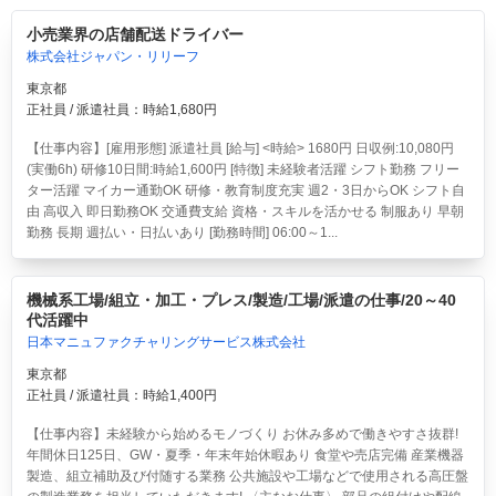
小売業界の店舗配送ドライバー
株式会社ジャパン・リリーフ
東京都
正社員 / 派遣社員：時給1,680円
【仕事内容】[雇用形態] 派遣社員 [給与] <時給> 1680円 日収例:10,080円
(実働6h) 研修10日間:時給1,600円 [特徴] 未経験者活躍 シフト勤務 フリー
ター活躍 マイカー通勤OK 研修・教育制度充実 週2・3日からOK シフト自
由 高収入 即日勤務OK 交通費支給 資格・スキルを活かせる 制服あり 早朝
勤務 長期 週払い・日払いあり [勤務時間] 06:00～1...
機械系工場/組立・加工・プレス/製造/工場/派遣の仕事/20～40
代活躍中
日本マニュファクチャリングサービス株式会社
東京都
正社員 / 派遣社員：時給1,400円
【仕事内容】未経験から始めるモノづくり お休み多めで働きやすさ抜群!
年間休日125日、GW・夏季・年末年始休暇あり 食堂や売店完備 産業機器
製造、組立補助及び付随する業務 公共施設や工場などで使用される高圧盤