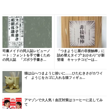
司書メイドの同人誌レビューノ
「つまようじ屋の非接触棒」に
ート：フォントを手で書くため
詰め替えタイプ“おかわり”が新
の同人誌 「ズボラ手書き...
登場 キャッチコピーは...
猫は山へつまようじ拾いに……ひたむきさがカワイ
イ ようじをカゴに入れる猫フィギュ...
アマゾンで大人気！血圧対策はコーヒーに足してみ
て