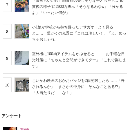
「映画ちいかわ」鑑賞前の楽しそうな子どもたち→“鑑
7
賞後の様子”に2900万表示「そうなるわなw」「分かる
よ」「いったい何が」
小1娘が学校から持ち帰ったアサガオ→よく見る
8
と…… 驚がくの光景に「これは珍しい！」「え、めっ
ちゃおしゃれ」
室外機に100均アイテムをかぶせると…… お手軽な日
9
光対策に「ちゃんと空間ができてグー」「これで楽しま
す」
ちいかわ映画のおかおバッジを2個開封したら……「許
10
されるんか」 まさかの中身に「そんなことある!?」
「大当たりだ……な！」
アンケート
実施中