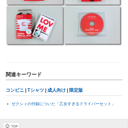
IT製品の技術・比較・事例
製造業のIT導入・活用を支援
モノづくり技術者専門サイト
エレクトロニクス専門サイト
電子設計の基本と応用
エネルギーの専門メディア
関連キーワード
建設×テクノロジーの最前線
コンビニ
|
Tシャツ
|
成人向け
|
限定版
ちょっと気になるネットの話題
ゼクシィの付録についた「乙女すぎるドライバーセット」
TOP