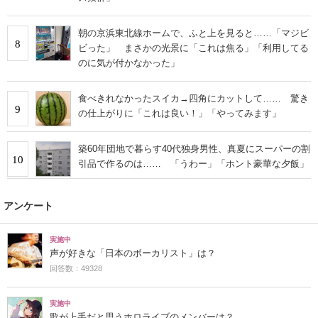
朝の京浜東北線ホームで、ふと上を見ると……「マジビ
8
ビった」 まさかの光景に「これは焦る」「利用してる
のに気が付かなかった」
食べきれなかったスイカ→四角にカットして…… 驚き
9
の仕上がりに「これは良い！」「やってみます」
築60年団地で暮らす40代独身男性、真夏にスーパーの割
10
引品で作るのは…… 「うわー」「ホント豪華な夕飯」
アンケート
実施中
声が好きな「日本のボーカリスト」は？
回答数：49328
実施中
歌が上手だと思うホロライブのメンバーは？