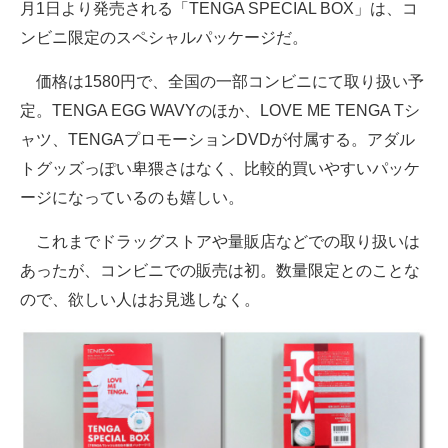
月1日より発売される「TENGA SPECIAL BOX」は、コ
スマホと通信の最新トレンド
ンビニ限定のスペシャルパッケージだ。
進化するPCとデバイスの未来
価格は1580円で、全国の一部コンビニにて取り扱い予
定。TENGA EGG WAVYのほか、LOVE ME TENGA Tシ
好きが集まる 比べて選べる
ャツ、TENGAプロモーションDVDが付属する。アダル
ビジネスと働き方のヒント
トグッズっぽい卑猥さはなく、比較的買いやすいパッケ
ージになっているのも嬉しい。
AI活用のいまが分かる
これまでドラッグストアや量販店などでの取り扱いは
企業ITのトレンドを詳説
あったが、コンビニでの販売は初。数量限定とのことな
経営リーダーのコミュニティ
ので、欲しい人はお見逃しなく。
マーケ×ITの今がよく分かる
ITエンジニア向け専門サイト
企業向けIT製品の総合サイト