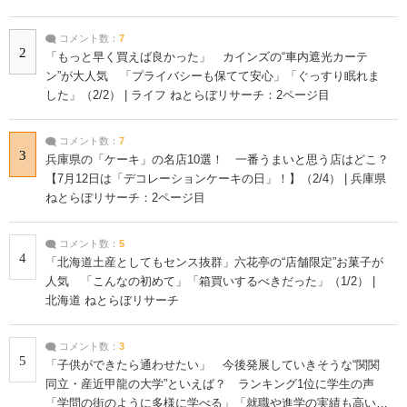
コメント数：
7
2
「もっと早く買えば良かった」 カインズの“車内遮光カーテ
ン”が大人気 「プライバシーも保てて安心」「ぐっすり眠れま
した」（2/2） | ライフ ねとらぼリサーチ：2ページ目
コメント数：
7
3
兵庫県の「ケーキ」の名店10選！ 一番うまいと思う店はどこ？
【7月12日は「デコレーションケーキの日」！】（2/4） | 兵庫県
ねとらぼリサーチ：2ページ目
コメント数：
5
4
「北海道土産としてもセンス抜群」六花亭の“店舗限定”お菓子が
人気 「こんなの初めて」「箱買いするべきだった」（1/2） |
北海道 ねとらぼリサーチ
コメント数：
3
5
「子供ができたら通わせたい」 今後発展していきそうな“関関
同立・産近甲龍の大学”といえば？ ランキング1位に学生の声
「学問の街のように多様に学べる」「就職や進学の実績も高い」