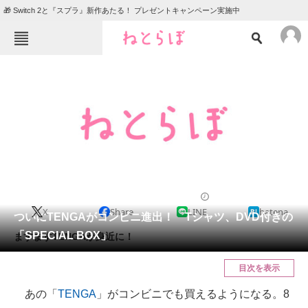
🎁 Switch 2と『スプラ』新作あたる！ プレゼントキャンペーン実施中
ねとらぼメニュー
TOP
ニュース
エンタメ
クイズ
グルメ
地域
住まい
教育・育児
動物
リサーチ
2012/08/01 21:47（公開）
X
Share
LINE
hatena
会員記事
ついにTENGAがコンビニ進出！ Tシャツ、DVD付きの
「SPECIAL BOX」
ますますTENGAが身近に！
メディア
目次を表示
注目記事を集めた総合ページ
あの「
TENGA
」がコンビニでも買えるようになる。8
ITの今と未来を見通す