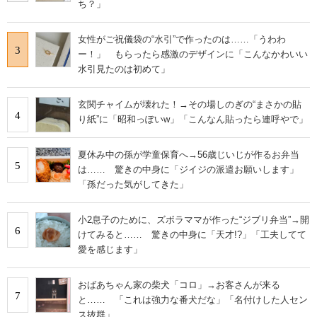
ち？」
女性がご祝儀袋の“水引”で作ったのは……「うわわ
3
ー！」 もらったら感激のデザインに「こんなかわいい
水引見たのは初めて」
玄関チャイムが壊れた！→その場しのぎの“まさかの貼
4
り紙”に「昭和っぽいw」「こんなん貼ったら連呼やで」
夏休み中の孫が学童保育へ→56歳じいじが作るお弁当
5
は…… 驚きの中身に「ジイジの派遣お願いします」
「孫だった気がしてきた」
小2息子のために、ズボラママが作った“ジブリ弁当”→開
6
けてみると…… 驚きの中身に「天才!?」「工夫してて
愛を感じます」
おばあちゃん家の柴犬「コロ」→お客さんが来る
7
と…… 「これは強力な番犬だな」「名付けした人セン
ス抜群」