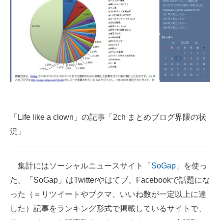
企業向けIT製品の総合サイト
IT製品の技術・比較・事例
製造業のIT導入・活用を支援
モノづくり技術者専門サイト
エレクトロニクス専門サイト
「Life like a clown」の記事「2ch まとめブログ界隈の状
電子設計の基本と応用
況」
エネルギーの専門メディア
建設×テクノロジーの最前線
集計にはソーシャルニュースサイト「
SoGap
」を使っ
た。「SoGap」はTwitterやはてブ、Facebookで話題にな
ちょっと気になるネットの話題
った（＝リツイートやブクマ、いいね数が一定以上に達
した）記事をランキング形式で掲載しているサイトで、