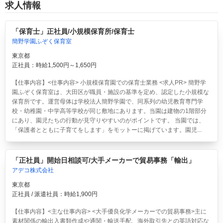
求人情報
「保育士」正社員/小規模保育所/保育士
簡野学園ふぞく保育室
東京都
正社員：時給1,500円～1,650円
【仕事内容】<仕事内容> 小規模保育園での保育士業務 <求人PR> 簡野学
園ふぞく保育室は、大田区が職員・施設の基準を定め、認定した小規模な
保育所です。運営母体は学校法人簡野学園で、同系列の幼児教育専門学
校・幼稚園・中学高等学校が同じ敷地にあります。当園は建物の1階部分
にあり、園児たちの行動が見守りやすいのがポイントです。 当園では、
「保護者とともに子育てをします」をモットーに掲げています。園児...
「正社員」開始日相談可/大手メーカーで貿易事務「輸出」
アデコ株式会社
東京都
正社員 / 派遣社員：時給1,900円
【仕事内容】<主な仕事内容> <大手優良化学メーカーでの貿易事務>主に
素材関係の輸出入書類作成や通関・輸送手配、海外取引先との英語対応な