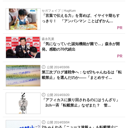
セガフェイブ｜HugKum
「言葉で伝える力」を育めば、イヤイヤ期もす
っきり！ 「アンパンマン ことばずかん...
PR
森永乳業
「気になっていた認知機能が菌で…」森永が開
発。感動の70代続出
PR
公開 2014/03/06
第三次ブログ連戦争へ：なぜ2ちゃんねるは「転
載禁止」を選んだのか――「まとめサイ...
公開 2014/03/20
「アフィカスに振り回されるのにはうんざり」
2ch一斉「転載禁止」なぜまた？ 管...
公開 2014/03/04
2ちゃんねる「ニュース速報＋」も転載禁止に