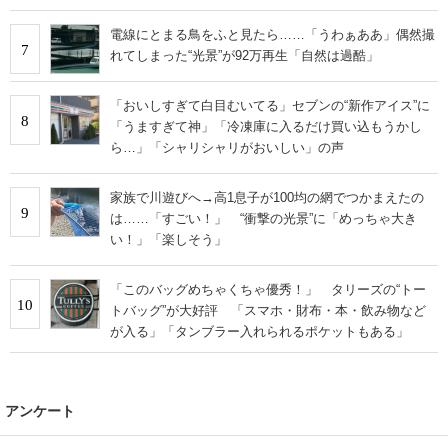
電線にとまる鳥をふと見たら……「うわぁああ」偶然撮
7
れてしまった“光景”が92万再生「自然は過酷」
「おいしすぎて白目むいてる」セブンの“新作アイス”に
8
「うますぎて神」「冷凍庫に入るだけ買い込もうかし
ら…」「シャリシャリがおいしい」の声
家族で川遊びへ→高1息子が100均の網でつかまえたの
9
は……「すごい！」 “衝撃の光景”に「めっちゃ大き
い！」「楽しそう」
「このバッグめちゃくちゃ優秀！」 タリーズの“トー
10
トバッグ”が大好評 「スマホ・財布・本・飲み物など
が入る」「タンブラー入れられるポケットもある」
アンケート