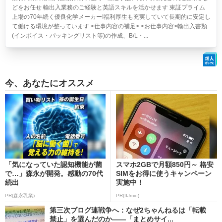
どをお任せ 輸出入業務のご経験と英語スキルを活かせます 東証プライム
上場の70年続く優良化学メーカー!福利厚生も充実していて長期的に安定し
て働ける環境が整っています <仕事内容の補足> <お仕事内容>輸出入書類
(インボイス・パッキングリスト等)の作成、B/L・...
今、あなたにオススメ
「気になっていた認知機能が菌
スマホ2GBで月額850円～ 格安
で…」森永が開発。感動の70代
SIMをお得に使うキャンペーン
続出
実施中！
PR(森永乳業)
PR(IIJmio)
第三次ブログ連戦争へ：なぜ2ちゃんねるは「転載
禁止」を選んだのか――「まとめサイ...