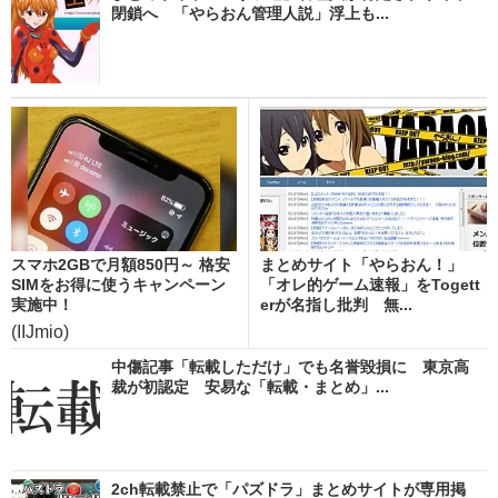
閉鎖へ 「やらおん管理人説」浮上も...
スマホ2GBで月額850円～ 格安
まとめサイト「やらおん！」
SIMをお得に使うキャンペーン
「オレ的ゲーム速報」をTogett
実施中！
erが名指し批判 無...
(IIJmio)
中傷記事「転載しただけ」でも名誉毀損に 東京高
裁が初認定 安易な「転載・まとめ」...
2ch転載禁止で「パズドラ」まとめサイトが専用掲