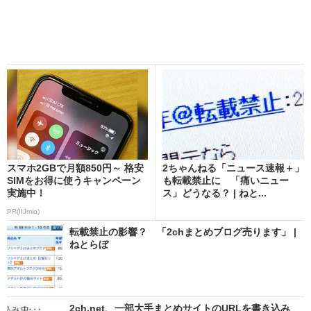
スマホ2GBで月額850円～ 格安
2ちゃんねる「ニュース速報＋」
SIMをお得に使うキャンペーン
も転載禁止に 「痛いニュー
実施中！
ス」どうなる？ | ねと...
PR(IIJmio)
転載禁止の影響？ 「2chまとめブログ売ります」 |
ねとらぼ
2ch.net、一部大手まとめサイトのURLを書き込み