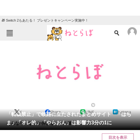
🎁 Switch 2もあたる！ プレゼントキャンペーン実施中！
ねとらぼメニュー
TOP
ニュース
エンタメ
クイズ
グルメ
地域
住まい
教育・育児
動物
リサーチ
2012/08/07 21:47（公開）
X
Share
LINE
hatena
会員記事
「転載禁止」で岐路に立たされたまとめサイト 「はち
ま」「オレ的」「やらおん」は影響力3分の1に
そんな中、なぜか伸びる「ハム速」。
メディア
目次を表示
注目記事を集めた総合ページ