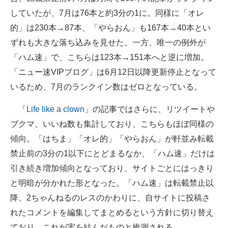
していたが、7月は76本と約3分の1に。同様に「オレ
的」は230本→87本、「やらおん」も167本→40本とい
ずれも大きな落ち込みを見せた。一方、唯一の例外が
「ハム速」で、こちらは123本→151本へと逆に増加。
「ニュー速VIPブログ」は6月12日以降更新停止となって
いるため、7月のランクイン数はゼロとなっている。
「
Life like a clown
」の記事ではさらに、リツイートや
ブクマ、いいね数も集計しており、こちらもほぼ同様の
傾向。「はちま」「オレ的」「やらおん」が軒並み転載
禁止前の3分の1以下にとどまるなか、「ハム速」だけは
引き続き増加傾向となっており、サイトごとにはっきり
と明暗が分かれた形となった。「ハム速」は転載禁止以
降、2ちゃんねるのレスのかわりに、自サイトに投稿さ
れたコメントを編集してまとめるという方針に切り替え
ており、これが実を結んだものと推測される。