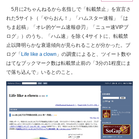
5月に2ちゃんねるから名指しで「転載禁止」を宣言さ
ITの今と未来を見通す
れた5サイト（「やらおん！」「ハムスター速報」「は
スマホと通信の最新トレンド
ちま起稿」「オレ的ゲーム速報@刃」「ニュー速VIPブ
ログ」）のうち、「ハム速」を除く4サイトに、転載禁
進化するPCとデバイスの未来
止以降明らかな衰退傾向が見られることが分かった。ブ
好きが集まる 比べて選べる
ログ「
Life like a clown
」の調査によると、ツイート数や
はてなブックマーク数は転載禁止前の「3分の1程度にま
ビジネスと働き方のヒント
で落ち込んで」いるとのこと。
AI活用のいまが分かる
企業ITのトレンドを詳説
経営リーダーのコミュニティ
マーケ×ITの今がよく分かる
ITエンジニア向け専門サイト