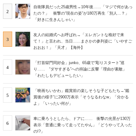
自衛隊員だった25歳男性→10年後……「マジで何があっ
2
たの？」 衝撃の“現在の姿”が180万再生「別人…？」
「好きに生きんしゃい」
友人の結婚式へお呼ばれ→「エレガントな格好で来
3
て！」と言われ、当日……まさかの参列姿に「いやすご
おおお！」「天才」【海外】
「打首獄門同好会」junko、65歳で“彫りスタート”巡
4
り…… “ダサすぎる”への持論に反響「理由が素敵」
「わたしもデビューしたい」
「映画ちいかわ」鑑賞前の楽しそうな子どもたち→“鑑
5
賞後の様子”に2900万表示「そうなるわなw」「分かる
よ」「いったい何が」
車に乗ろうとしたら、ドアに…… 衝撃の光景が130万
6
表示「普通に乗って走ってたやん」「どうやって入った
の!?」