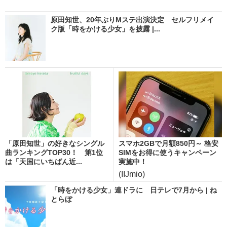
原田知世、20年ぶりMステ出演決定 セルフリメイ
ク版「時をかける少女」を披露 |...
「原田知世」の好きなシングル
スマホ2GBで月額850円～ 格安
曲ランキングTOP30！ 第1位
SIMをお得に使うキャンペーン
は「天国にいちばん近...
実施中！
(IIJmio)
「時をかける少女」連ドラに 日テレで7月から | ね
とらぼ