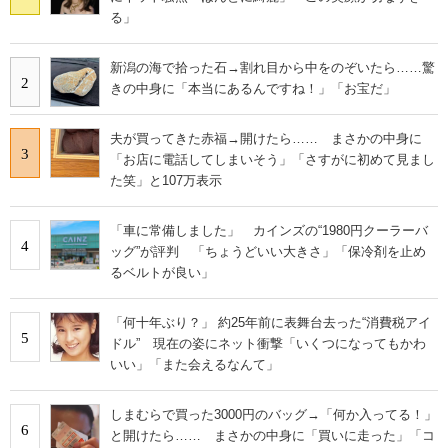
る」
新潟の海で拾った石→割れ目から中をのぞいたら……驚
2
きの中身に「本当にあるんですね！」「お宝だ」
夫が買ってきた赤福→開けたら…… まさかの中身に
3
「お店に電話してしまいそう」「さすがに初めて見まし
た笑」と107万表示
「車に常備しました」 カインズの“1980円クーラーバ
4
ッグ”が評判 「ちょうどいい大きさ」「保冷剤を止め
るベルトが良い」
「何十年ぶり？」 約25年前に表舞台去った“消費税アイ
5
ドル” 現在の姿にネット衝撃「いくつになってもかわ
いい」「また会えるなんて」
しまむらで買った3000円のバッグ→「何か入ってる！」
6
と開けたら…… まさかの中身に「買いに走った」「コ