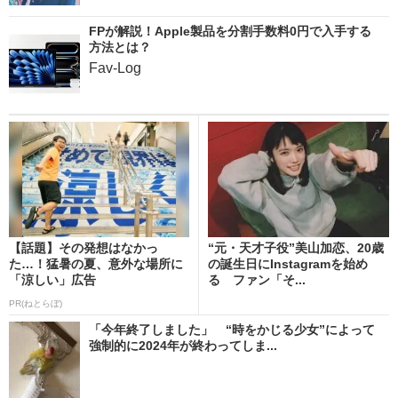
FPが解説！Apple製品を分割手数料0円で入手する
方法とは？
Fav-Log
【話題】その発想はなかっ
“元・天才子役”美山加恋、20歳
た…！猛暑の夏、意外な場所に
の誕生日にInstagramを始め
「涼しい」広告
る ファン「そ...
PR(ねとらぼ)
「今年終了しました」 “時をかじる少女”によって
強制的に2024年が終わってしま...