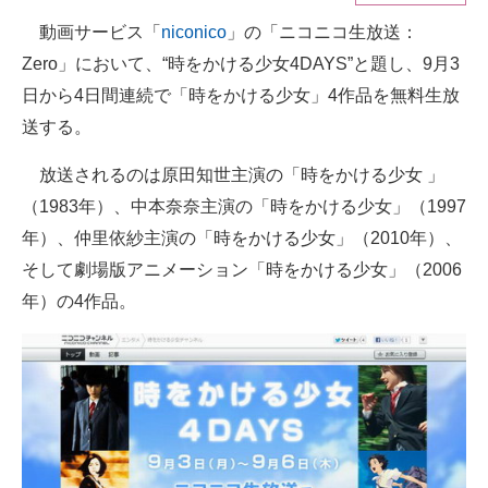
動画サービス「
niconico
」の「ニコニコ生放送：
ITの今と未来を見通す
Zero」において、“時をかける少女4DAYS”と題し、9月3
スマホと通信の最新トレンド
日から4日間連続で「時をかける少女」4作品を無料生放
送する。
進化するPCとデバイスの未来
放送されるのは原田知世主演の「時をかける少女 」
好きが集まる 比べて選べる
（1983年）、中本奈奈主演の「時をかける少女」（1997
ビジネスと働き方のヒント
年）、仲里依紗主演の「時をかける少女」（2010年）、
そして劇場版アニメーション「時をかける少女」（2006
AI活用のいまが分かる
年）の4作品。
企業ITのトレンドを詳説
経営リーダーのコミュニティ
マーケ×ITの今がよく分かる
ITエンジニア向け専門サイト