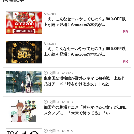
Amazon
「え、こんなセールやってたの？」80％OFF以
上が続々登場！Amazonの本気が...
PR
Amazon
「え、こんなセールやってたの？」80％OFF以
上が続々登場！Amazonの本気が...
PR
公開 2014/08/26
東京国立博物館が野外シネマに初挑戦 上映作
品はアニメ「時をかける少女」 | ねと...
公開 2016/07/13
細田守の劇場アニメ「時をかける少女」がLINE
スタンプに 「未来で待ってる」「い...
公開 2016/07/15