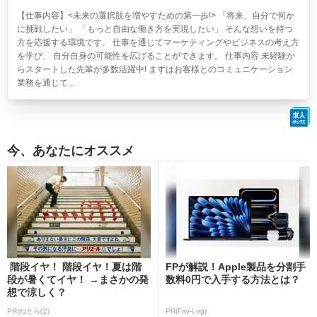
【仕事内容】<未来の選択肢を増やすための第一歩!> 「将来、自分で何か
に挑戦したい」 「もっと自由な働き方を実現したい」 そんな想いを持つ
方を応援する環境です。 仕事を通じてマーケティングやビジネスの考え方
を学び、 自分自身の可能性を広げることができます。 仕事内容 未経験か
らスタートした先輩が多数活躍中! まずはお客様とのコミュニケーション
業務を通じて...
今、あなたにオススメ
階段イヤ！ 階段イヤ！夏は階
FPが解説！Apple製品を分割手
段が暑くてイヤ！ →まさかの発
数料0円で入手する方法とは？
想で涼しく？
PR(ねとらぼ)
PR(Fav-Log)