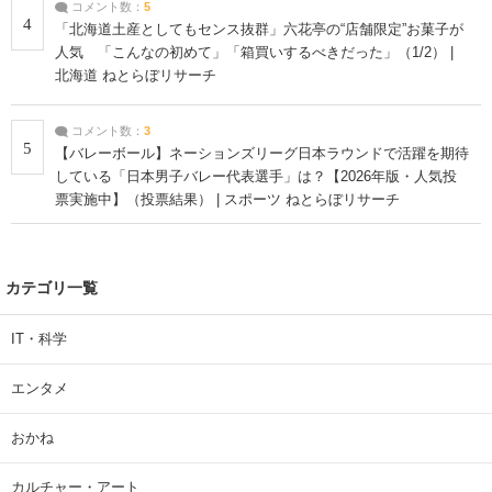
コメント数：
5
4
「北海道土産としてもセンス抜群」六花亭の“店舗限定”お菓子が
人気 「こんなの初めて」「箱買いするべきだった」（1/2） |
北海道 ねとらぼリサーチ
コメント数：
3
5
【バレーボール】ネーションズリーグ日本ラウンドで活躍を期待
している「日本男子バレー代表選手」は？【2026年版・人気投
票実施中】（投票結果） | スポーツ ねとらぼリサーチ
カテゴリ一覧
IT・科学
エンタメ
おかね
カルチャー・アート