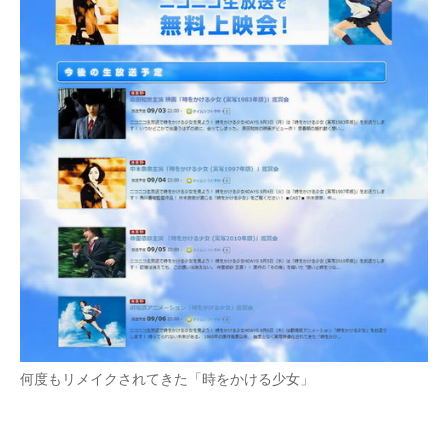
企業向けIT製品の総合サイト
IT製品の技術・比較・事例
製造業のIT導入・活用を支援
モノづくり技術者専門サイト
エレクトロニクス専門サイト
電子設計の基本と応用
エネルギーの専門メディア
建設×テクノロジーの最前線
ちょっと気になるネットの話題
何度もリメイクされてきた「時をかける少女」