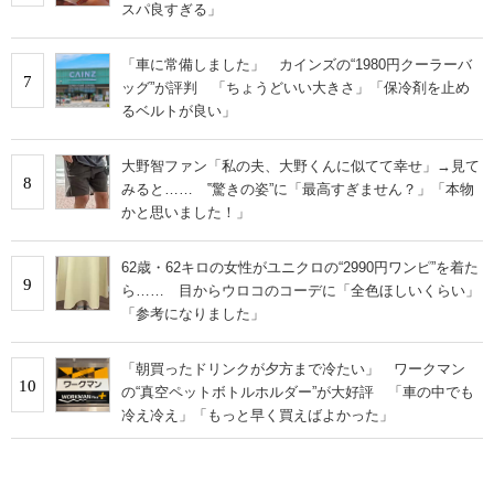
スパ良すぎる」
「車に常備しました」 カインズの“1980円クーラーバ
7
ッグ”が評判 「ちょうどいい大きさ」「保冷剤を止め
るベルトが良い」
大野智ファン「私の夫、大野くんに似てて幸せ」→見て
8
みると…… ‟驚きの姿”に「最高すぎません？」「本物
かと思いました！」
62歳・62キロの女性がユニクロの“2990円ワンピ”を着た
9
ら…… 目からウロコのコーデに「全色ほしいくらい」
「参考になりました」
「朝買ったドリンクが夕方まで冷たい」 ワークマン
10
の“真空ペットボトルホルダー”が大好評 「車の中でも
冷え冷え」「もっと早く買えばよかった」