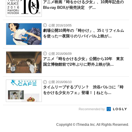
アニメ映画「時をかける少女」、10周年記念の
Blu-ray BOXが発売決定 デ...
公開 2016/10/05
劇場公開10周年の「時かけ」、35ミリフィルム
を使った一夜限りのリバイバル上映が...
公開 2016/06/09
アニメ「時をかける少女」公開から10年 東京
国立博物館前で2年ぶりに野外上映が決...
公開 2016/06/10
タイムリープするプリン？ 渋谷パルコに「時
をかける少女カフェ」登場！ | ねとら...
Recommended by
Copyright © ITmedia Inc. All Rights Reserved.