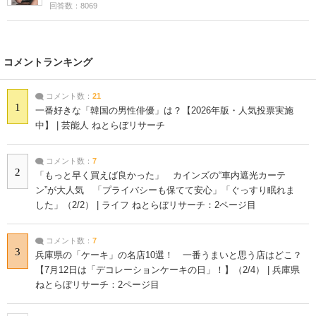
回答数：8069
コメントランキング
コメント数：
21
1
一番好きな「韓国の男性俳優」は？【2026年版・人気投票実施
中】 | 芸能人 ねとらぼリサーチ
コメント数：
7
2
「もっと早く買えば良かった」 カインズの“車内遮光カーテ
ン”が大人気 「プライバシーも保てて安心」「ぐっすり眠れま
した」（2/2） | ライフ ねとらぼリサーチ：2ページ目
コメント数：
7
3
兵庫県の「ケーキ」の名店10選！ 一番うまいと思う店はどこ？
【7月12日は「デコレーションケーキの日」！】（2/4） | 兵庫県
ねとらぼリサーチ：2ページ目