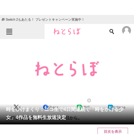
🎁 Switch 2もあたる！ プレゼントキャンペーン実施中！
ねとらぼメニュー
TOP
ニュース
エンタメ
クイズ
グルメ
地域
住まい
教育・育児
動物
リサーチ
2012/08/28 16:12（公開）
X
Share
LINE
hatena
会員記事
時をかけまくり：ニコ生で4日間連続で「時をかける少
女」4作品を無料生放送決定
過ぎゆく夏を惜しみつつ、9月3日から。
メディア
目次を表示
注目記事を集めた総合ページ