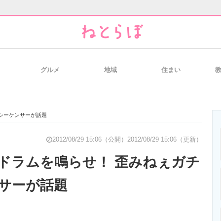
グルメ
地域
住まい
と未来を見通す
スマホと通信の最新トレンド
進化するPCとデ
シーケンサーが話題
のいまが分かる
企業ITのトレンドを詳説
経営リーダーの
2012/08/29 15:06（公開）
2012/08/29 15:06（更新）
ドラムを鳴らせ！ 歪みねぇガチ
サーが話題
T製品の総合サイト
IT製品の技術・比較・事例
製造業のIT導入