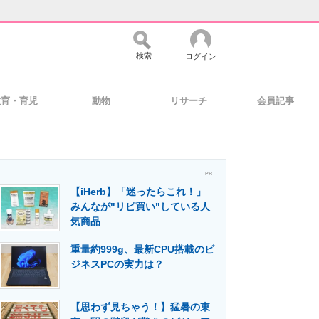
検索
ログイン
教育・育児
動物
リサーチ
会員記事
バイスの未来
好きが集まる 比べて選べる
- PR -
【iHerb】「迷ったらこれ！」
コミュニティ
マーケ×ITの今がよく分かる
みんなが"リピ買い"している人
気商品
重量約999g、最新CPU搭載のビ
・活用を支援
ジネスPCの実力は？
【思わず見ちゃう！】猛暑の東