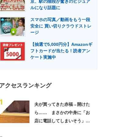
京、駅の階段が驚きのビジュア
門メディア
建設×テクノロジーの最前線
ルになり話題に
スマホの写真／動画をもう一段
安全に 買い切りクラウドストレ
ージ
【抽選で5,000円分】Amazonギ
フトカードが当たる！読者アン
ケート実施中
アクセスランキング
1
夫が買ってきた赤福→開けた
ら…… まさかの中身に「お
店に電話してしまいそう」
「さすがに初めて見ました