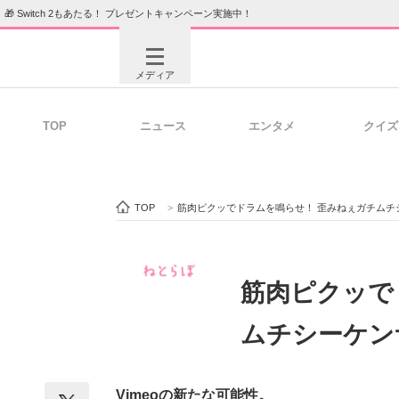
🎁 Switch 2もあたる！ プレゼントキャンペーン実施中！
メディア
TOP
ニュース
エンタメ
クイズ
注目記事を集めた総合ページ
ITの今
TOP
>
筋肉ピクッでドラムを鳴らせ！ 歪みねぇガチムチ
ビジネスと働き方のヒント
AI活用
筋肉ピクッで
ムチシーケン
ITエンジニア向け専門サイト
企業向けI
Vimeoの新たな可能性。