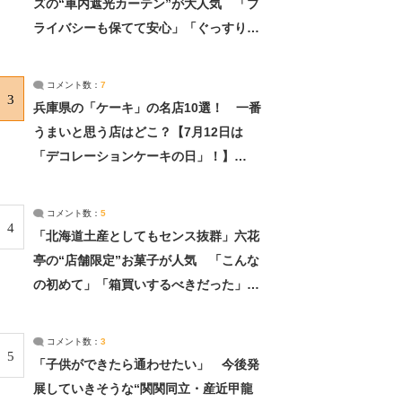
ズの“車内遮光カーテン”が大人気 「プ
ライバシーも保てて安心」「ぐっすり眠
れました」（2/2） | ライフ ねとらぼリ
サーチ：2ページ目
コメント数：
7
3
兵庫県の「ケーキ」の名店10選！ 一番
うまいと思う店はどこ？【7月12日は
「デコレーションケーキの日」！】
（2/4） | 兵庫県 ねとらぼリサーチ：2ペ
ージ目
コメント数：
5
4
「北海道土産としてもセンス抜群」六花
亭の“店舗限定”お菓子が人気 「こんな
の初めて」「箱買いするべきだった」
（1/2） | 北海道 ねとらぼリサーチ
コメント数：
3
5
「子供ができたら通わせたい」 今後発
展していきそうな“関関同立・産近甲龍