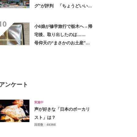
グ”が評判 「ちょうどいい大
きさ」「保冷剤を止めるベル
10
トが良い」
小6娘が修学旅行で栃木へ→帰
宅後、取り出したのは……
母仰天の“まさかのお土産”に
「仕掛けが凄すぎる!!」「娘
から賄賂がw」
アンケート
実施中
声が好きな「日本のボーカリ
スト」は？
回答数：49368