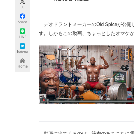
モノづくり技術者専門サイト
エレクトロ
X
Share
デオドラントメーカーのOld Spiceが
す。しかもこの動画、ちょっとしたオマケ
ちょっと気になるネットの話題
LINE
hatena
Home
動画に出てくるのは、筋肉のあちこちに電