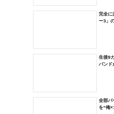
完全に
ー3」
生後9
バンドが
全部パ
を“俺×