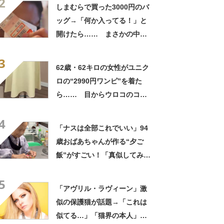
2
笑」と107万表示
しまむらで買った3000円のバ
ッグ→「何か入ってる！」と
開けたら…… まさかの中身
に「買いに走った」「コスパ
3
良すぎる」
62歳・62キロの女性がユニク
ロの“2990円ワンピ”を着た
ら…… 目からウロコのコー
デに「全色ほしいくらい」
4
「参考になりました」
「ナスは全部これでいい」94
歳おばあちゃんが作る“夕ご
飯”がすごい！「真似してみま
す」「憧れます」
5
「アヴリル・ラヴィーン」激
似の保護猫が話題→「これは
似てる…」「猫界の本人」