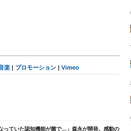
音楽
|
プロモーション
|
Vimeo
なっていた認知機能が菌で…」森永が開発。感動の