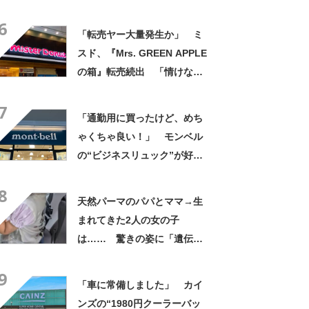
「アイラインまで完璧」里親
6
募集中【海外】
「転売ヤー大量発生か」 ミ
スド、『Mrs. GREEN APPLE
の箱』転売続出 「情けない
と思わないのかな」「呆れる
7
わ」 2500円での出品も
「通勤用に買ったけど、めち
ゃくちゃ良い！」 モンベル
の“ビジネスリュック”が好
評 「615グラムで軽い」
8
「たくさん入る」「満員電車
天然パーマのパパとママ→生
に乗りやすくなった」
まれてきた2人の女の子
は…… 驚きの姿に「遺伝っ
て不思議ですね」
9
「車に常備しました」 カイ
ンズの“1980円クーラーバッ