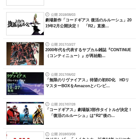
公開 2018/08/03
劇場新作「コードギアス 復活のルルーシュ」20
19年2月公開決定！ 「R2」直接...
公開 2017/10/27
2000年代を代表するサブカル雑誌『CONTINUE
（コンティニュー）』が再始動...
公開 2017/06/02
「無限のリヴァイアス」待望の初BD化 HDリ
マスターBOXをAmazonとバンビ...
公開 2017/07/28
「コードギアス」劇場版3部作タイトルが決定！
「復活のルルーシュ」は“R2”後の...
公開 2018/03/08