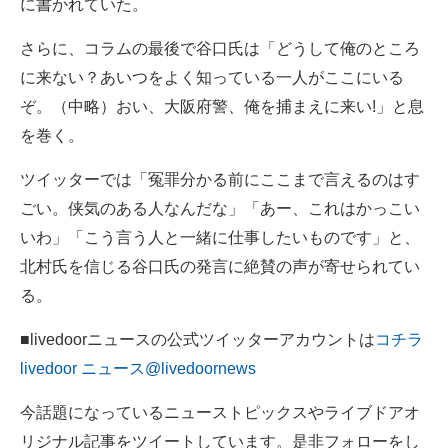
に書かれていた。
企業向けIT製品の総合サイト
さらに、コラムの最後で谷口氏は「どうして俺のところ
IT製品の技術・比較・事例
に来ない？あいつをよく知っている一人がここにいる
ぞ。（中略）おい、大阪府警、俺を捕まえに来い!」と息
製造業のIT導入・活用を支援
を巻く。
モノづくり技術者専門サイト
ツイッターでは「冤罪分かる前にここまで言えるのはす
エレクトロニクス専門サイト
ごい。侠気のある人なんだな」「あー、これはかっこい
いわ」「こう言う人と一緒に仕事したいものです」と、
電子設計の基本と応用
北村氏を信じる谷口氏の発言に絶賛の声が寄せられてい
エネルギーの専門メディア
る。
建設×テクノロジーの最前線
■livedoorニュースの公式ツイッターアカウントは
コチラ
livedoor ニュース@livedoornews
ちょっと気になるネットの話題
今話題になっているニューストピックスやライブドアオ
リジナル記事をツイートしています。是非フォローをし