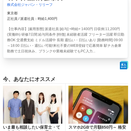
株式会社ジャパン・リリーフ
東京都
正社員 / 派遣社員：時給1,400円
【仕事内容】[雇用形態] 派遣社員 [給与] <時給> 1400円 日収例:11,200円
(実働8h) 研修7日間:給与同条件 [特徴] 未経験者活躍 フリーター活躍 即日勤
務OK 交通費支給 ミドル活躍中 長期 週払い・日払いあり [勤務時間] 09:00
～18:00 日払い・週払い可能!来社不要のWEB登録で応募簡単 駅チカ倉庫
勤務で土日祝休み、ブランクや業種未経験でもPC入力...
今、あなたにオススメ
いま最も相談したい保育士・て
スマホ2GBで月額850円～ 格安