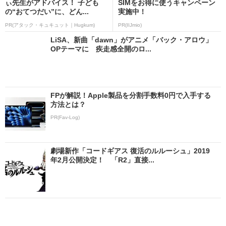
ぃ先生がアドバイス！ 子ども
SIMをお得に使うキャンペーン
の“おてつだい”に、どん...
実施中！
PR(アタック・キュキュット｜Hugkum)
PR(IIJmio)
LiSA、新曲「dawn」がアニメ「バック・アロウ」
OPテーマに 疾走感全開のロ...
FPが解説！Apple製品を分割手数料0円で入手する
方法とは？
PR(Fav-Log)
劇場新作「コードギアス 復活のルルーシュ」2019
年2月公開決定！ 「R2」直接...