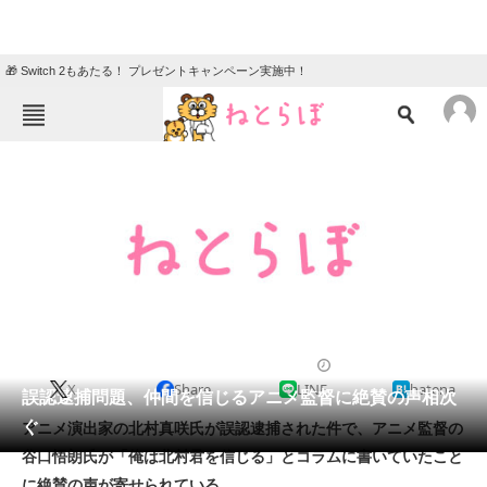
🎁 Switch 2もあたる！ プレゼントキャンペーン実施中！
ねとらぼメニュー
TOP
ニュース
エンタメ
クイズ
グルメ
地域
住まい
教育・育児
動物
リサーチ
2012/10/24 18:10（公開）
X
Share
LINE
hatena
会員記事
誤認逮捕問題、仲間を信じるアニメ監督に絶賛の声相次
ぐ
アニメ演出家の北村真咲氏が誤認逮捕された件で、アニメ監督の
メディア
谷口悟朗氏が「俺は北村君を信じる」とコラムに書いていたこと
に絶賛の声が寄せられている。
注目記事を集めた総合ページ