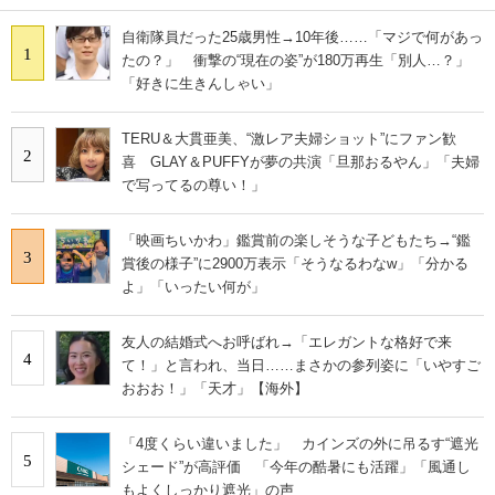
自衛隊員だった25歳男性→10年後……「マジで何があっ
1
たの？」 衝撃の“現在の姿”が180万再生「別人…？」
「好きに生きんしゃい」
TERU＆大貫亜美、“激レア夫婦ショット”にファン歓
2
喜 GLAY＆PUFFYが夢の共演「旦那おるやん」「夫婦
で写ってるの尊い！」
「映画ちいかわ」鑑賞前の楽しそうな子どもたち→“鑑
3
賞後の様子”に2900万表示「そうなるわなw」「分かる
よ」「いったい何が」
友人の結婚式へお呼ばれ→「エレガントな格好で来
4
て！」と言われ、当日……まさかの参列姿に「いやすご
おおお！」「天才」【海外】
「4度くらい違いました」 カインズの外に吊るす“遮光
5
シェード”が高評価 「今年の酷暑にも活躍」「風通し
もよくしっかり遮光」の声