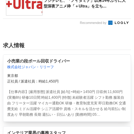
フジテレビ、「ノイタミナ」以来14年ぶりに大
型深夜アニメ枠「＋Ultra」を立ち...
Recommended by
求人情報
小売業の段ボール回収ドライバー
株式会社ジャパン・リリーフ
東京都
正社員 / 派遣社員：時給1,450円
【仕事内容】[雇用形態] 派遣社員 [給与] <時給> 1450円 日収例:11,600円
(実働8h) 研修10日間:時給1,400円 [特徴] 未経験者活躍 シフト勤務 服装自
由 フリーター活躍 マイカー通勤OK 研修・教育制度充実 即日勤務OK 交通
費支給 ミドル活躍中 シニア活躍中 資格・スキルを活かせる 給与前払い制
度あり 早朝勤務 長期 週払い・日払いあり [勤務時間] 05:...
インテリア業界の事務スタッフ