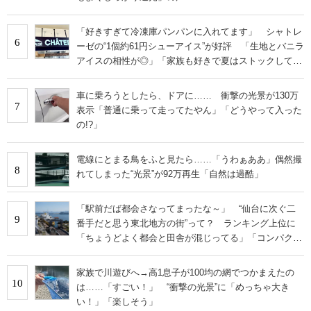
「好きすぎて冷凍庫パンパンに入れてます」 シャトレ
6
ーゼの“1個約61円シューアイス”が好評 「生地とバニラ
アイスの相性が◎」「家族も好きで夏はストックして
る」
車に乗ろうとしたら、ドアに…… 衝撃の光景が130万
7
表示「普通に乗って走ってたやん」「どうやって入った
の!?」
電線にとまる鳥をふと見たら……「うわぁああ」偶然撮
8
れてしまった“光景”が92万再生「自然は過酷」
「駅前だば都会さなってまったな～」 “仙台に次ぐ二
9
番手だと思う東北地方の街”って？ ランキング上位に
「ちょうどよく都会と田舎が混じってる」「コンパクト
にまとまったいい街」の声
家族で川遊びへ→高1息子が100均の網でつかまえたの
10
は……「すごい！」 “衝撃の光景”に「めっちゃ大き
い！」「楽しそう」