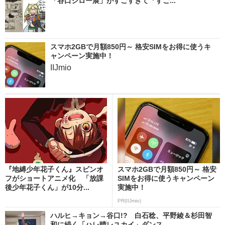
「谷口ジロー展」がすごすぎて「すご...
スマホ2GBで月額850円～ 格安SIMをお得に使うキ
ャンペーン実施中！
IIJmio
『地縛少年花子くん』スピンオ
スマホ2GBで月額850円～ 格安
フがショートアニメ化 「放課
SIMをお得に使うキャンペーン
後少年花子くん」が10分...
実施中！
PR(IIJmio)
ハルヒ→キョン→谷口!? 白石稔、平野綾＆杉田智
和に続く「ハレ晴レユカイ」ダンス...