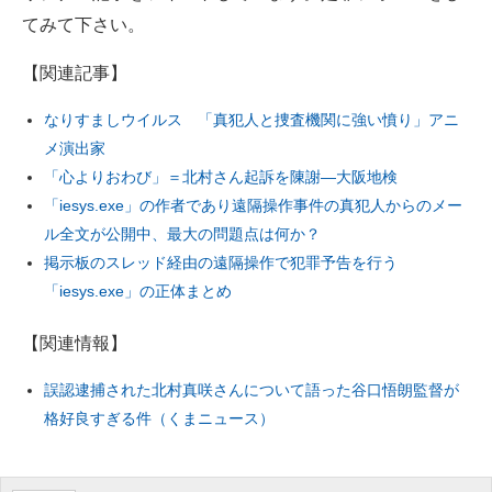
てみて下さい。
【関連記事】
なりすましウイルス 「真犯人と捜査機関に強い憤り」アニ
メ演出家
「心よりおわび」＝北村さん起訴を陳謝―大阪地検
「iesys.exe」の作者であり遠隔操作事件の真犯人からのメー
ル全文が公開中、最大の問題点は何か？
掲示板のスレッド経由の遠隔操作で犯罪予告を行う
「iesys.exe」の正体まとめ
【関連情報】
誤認逮捕された北村真咲さんについて語った谷口悟朗監督が
格好良すぎる件（くまニュース）