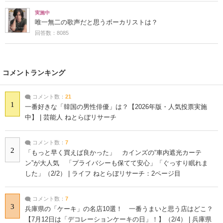
実施中
唯一無二の歌声だと思うボーカリストは？
回答数：8085
コメントランキング
コメント数：
21
1
一番好きな「韓国の男性俳優」は？【2026年版・人気投票実施
中】 | 芸能人 ねとらぼリサーチ
コメント数：
7
2
「もっと早く買えば良かった」 カインズの“車内遮光カーテ
ン”が大人気 「プライバシーも保てて安心」「ぐっすり眠れま
した」（2/2） | ライフ ねとらぼリサーチ：2ページ目
コメント数：
7
3
兵庫県の「ケーキ」の名店10選！ 一番うまいと思う店はどこ？
【7月12日は「デコレーションケーキの日」！】（2/4） | 兵庫県