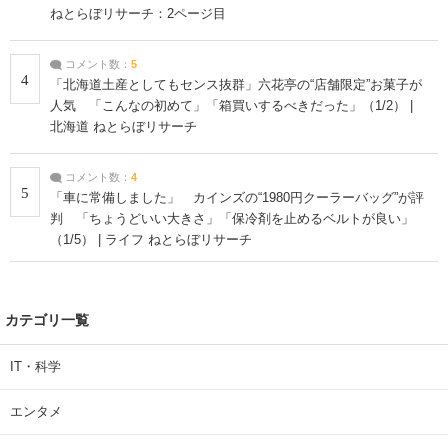
ねとらぼリサーチ：2ページ目
コメント数：
5
4
「北海道土産としてもセンス抜群」六花亭の“店舗限定”お菓子が
人気 「こんなの初めて」「箱買いするべきだった」（1/2） |
北海道 ねとらぼリサーチ
コメント数：
4
5
「車に常備しました」 カインズの“1980円クーラーバッグ”が評
判 「ちょうどいい大きさ」「保冷剤を止めるベルトが良い」
（1/5） | ライフ ねとらぼリサーチ
カテゴリ一覧
IT・科学
エンタメ