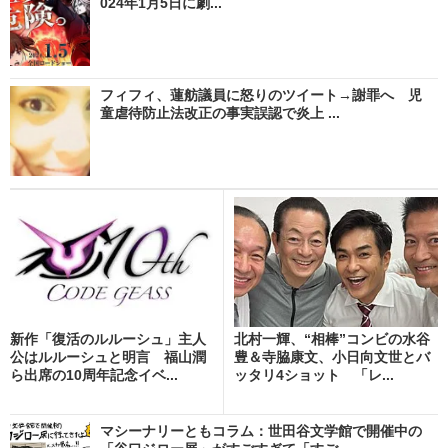
024年1月5日に劇...
フィフィ、蓮舫議員に怒りのツイート→謝罪へ 児
童虐待防止法改正の事実誤認で炎上 ...
新作「復活のルルーシュ」主人
北村一輝、“相棒”コンビの水谷
公はルルーシュと明言 福山潤
豊＆寺脇康文、小日向文世とバ
ら出席の10周年記念イベ...
ッタリ4ショット 「レ...
マシーナリーともコラム：世田谷文学館で開催中の