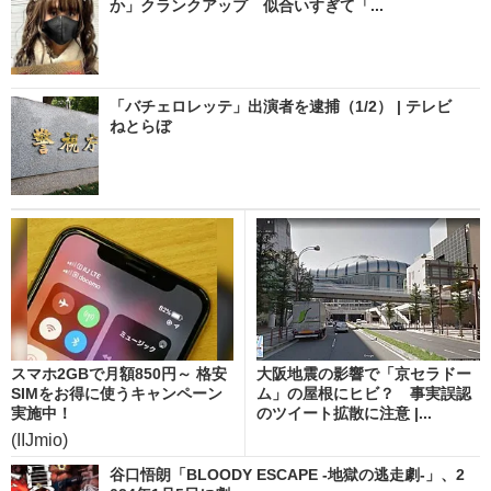
か」クランクアップ 似合いすぎて「...
「バチェロレッテ」出演者を逮捕（1/2） | テレビ
ねとらぼ
スマホ2GBで月額850円～ 格安
大阪地震の影響で「京セラドー
SIMをお得に使うキャンペーン
ム」の屋根にヒビ？ 事実誤認
実施中！
のツイート拡散に注意 |...
(IIJmio)
谷口悟朗「BLOODY ESCAPE -地獄の逃走劇-」、2