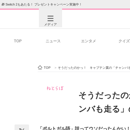
🎁 Switch 2もあたる！ プレゼントキャンペーン実施中！
メディア
TOP
ニュース
エンタメ
クイズ
注目記事を集めた総合ページ
ITの今
TOP
>
そうだったのかっ！ キャプテン翼の「チャンバ
ビジネスと働き方のヒント
AI活用
そうだったの
ンバも走る」
ITエンジニア向け専門サイト
企業向けI
「ポルトガル語」説ってウソだったんかい