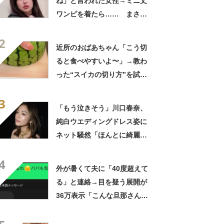
ね」と言われた女性→ミニ丈
ワンピを着たら…… まさか
の姿に「『マジか！』って叫
2
んだ」「スーパーオシャレ」
近所のおばあちゃん「こう切
ると食べやすいよ〜」→教わ
った“スイカの切り方”を試し
てみると…… 目からウロコ
3
の光景に「やってみます」
「もう泣きそう」川口春奈、
純白ウエディングドレス姿に
ネット騒然「ほんとに綺麗」
「この笑顔が切なすぎる」
4
外が暑くて夫に「40度超えて
る」と連絡→目を疑う展開が
36万表示「こんな旦那さん羨
ましいわ！」