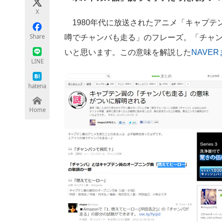
モノづくり技術者専門サイト
エレクトロ
X
1980年代に放送されたアニメ「キャプテ
Share
噂でチャンバも走る」のフレーズ。「チャ
いと思います。この意味を解説した
NAVE
ちょっと気になるネットの話題
LINE
hatena
Home