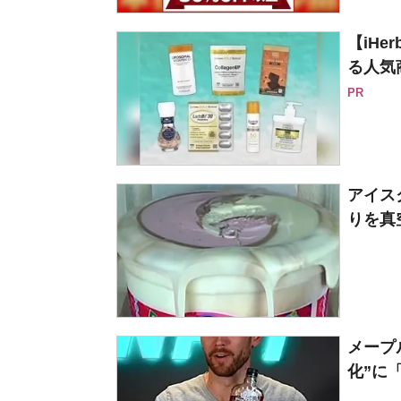
【iH
る人気
PR
アイス
りを真
メープ
化”に