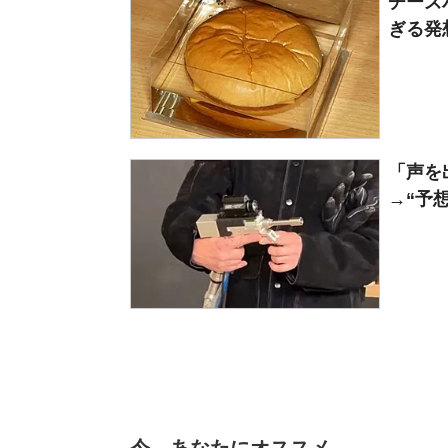
チーズ
ぎる発
「声を
→“予想