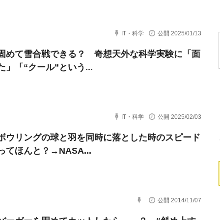
IT・科学
公開 2025/01/13
固めて雪合戦できる？ 奇想天外な科学実験に「面
」「“クール”という...
IT・科学
公開 2025/02/03
ボウリングの球と羽を同時に落とした時のスピード
てほんと？→NASA...
公開 2014/11/07