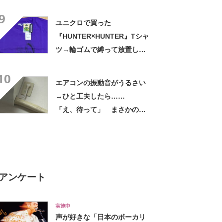
くりした～」「焦げ目がリア
9
ル……」
ユニクロで買った
『HUNTER×HUNTER』Tシャ
ツ→輪ゴムで縛って放置した
ら…… まさかの光景に「す
10
すすすすごすぎる!!!」「ハイ
エアコンの振動音がうるさい
ター買ってきます」
→ひと工夫したら……
「え、待って」 まさかの光
景に「好きすぎる」「まねし
ちゃおうかな」
アンケート
実施中
声が好きな「日本のボーカリ