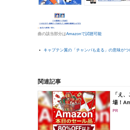
曲の該当部分は
Amazonで試聴可能
キャプテン翼の「チャンバも走る」の意味がつい
関連記事
「え、
場！Am
PR