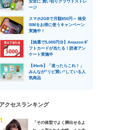
安全に 買い切りクラウドストレ
門メディア
建設×テクノロジーの最前線
ージ
スマホ2GBで月額850円～ 格安
SIMをお得に使うキャンペーン
実施中！
【抽選で5,000円分】Amazonギ
フトカードが当たる！読者アン
ケート実施中
【iHerb】「迷ったらこれ！」
みんなが"リピ買い"している人
気商品
アクセスランキング
1
「その体型でよく脚出せるよ