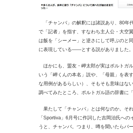
「チャンバ」の解釈には諸説あり、80年
で「記者」を指す、すなわち主人公・大空
は飯を「シーメー」と逆さにして呼ぶのと同
に表現している――とする説がありました
ほかにも、盟友・岬太郎が実はポルトガル
いう「岬くんの本名」説や、「母親」を表
な用例があるらしい）、そもそも意味はな
調べてみたところ、ポルトガル語の辞書に
果たして「チャンバ」とは何なのか。それが
「Sportiva」6月号に作詞した吉岡治
うと、チャンバ。つまり、噂を聞いたらバ