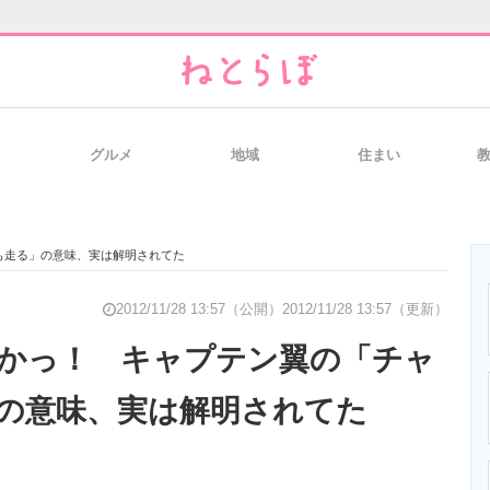
グルメ
地域
住まい
と未来を見通す
スマホと通信の最新トレンド
進化するPCとデ
も走る」の意味、実は解明されてた
のいまが分かる
企業ITのトレンドを詳説
経営リーダーの
2012/11/28 13:57（公開）
2012/11/28 13:57（更新）
かっ！ キャプテン翼の「チャ
の意味、実は解明されてた
T製品の総合サイト
IT製品の技術・比較・事例
製造業のIT導入
！