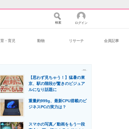
検索
ログイン
教育・育児
動物
リサーチ
会員記事
バイスの未来
好きが集まる 比べて選べる
- PR -
【思わず見ちゃう！】猛暑の東
コミュニティ
マーケ×ITの今がよく分かる
京、駅の階段が驚きのビジュア
ルになり話題に
重量約999g、最新CPU搭載のビ
・活用を支援
ジネスPCの実力は？
スマホの写真／動画をもう一段