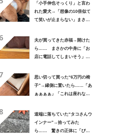
5
「小手伸也そっくり」と言わ
れた愛犬→「想像の10倍似て
て笑いが止まらない」まさか
の姿に「生き別れの兄弟説」
6
「パーツのバランスが同じ」
夫が買ってきた赤福→開けた
ら…… まさかの中身に「お
店に電話してしまいそう」
「さすがに初めて見ました
7
笑」と107万表示
思い切って買った“6万円の椅
子”→縁側に置いたら……「あ
ぁぁぁぁ」「これは座れな
い」「諦めてください」
8
道端に落ちていた“タコさんウ
インナー”→拾ってみた
ら…… 驚きの正体に「びっ