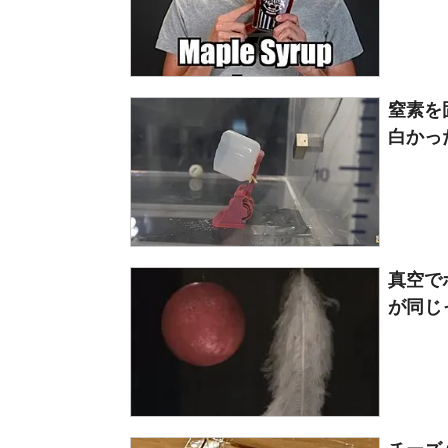
窒素を
白かった
真空で
が同じっ