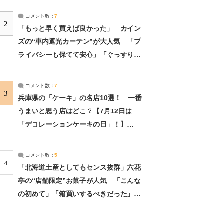
コメント数：
7
2
「もっと早く買えば良かった」 カイン
ズの“車内遮光カーテン”が大人気 「プ
ライバシーも保てて安心」「ぐっすり眠
れました」（2/2） | ライフ ねとらぼリ
サーチ：2ページ目
コメント数：
7
3
兵庫県の「ケーキ」の名店10選！ 一番
うまいと思う店はどこ？【7月12日は
「デコレーションケーキの日」！】
（2/4） | 兵庫県 ねとらぼリサーチ：2ペ
ージ目
コメント数：
5
4
「北海道土産としてもセンス抜群」六花
亭の“店舗限定”お菓子が人気 「こんな
の初めて」「箱買いするべきだった」
（1/2） | 北海道 ねとらぼリサーチ