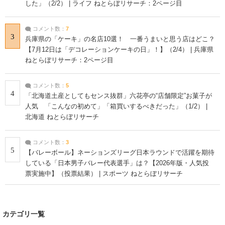
した」（2/2） | ライフ ねとらぼリサーチ：2ページ目
コメント数：
7
3
兵庫県の「ケーキ」の名店10選！ 一番うまいと思う店はどこ？
【7月12日は「デコレーションケーキの日」！】（2/4） | 兵庫県
ねとらぼリサーチ：2ページ目
コメント数：
5
4
「北海道土産としてもセンス抜群」六花亭の“店舗限定”お菓子が
人気 「こんなの初めて」「箱買いするべきだった」（1/2） |
北海道 ねとらぼリサーチ
コメント数：
3
5
【バレーボール】ネーションズリーグ日本ラウンドで活躍を期待
している「日本男子バレー代表選手」は？【2026年版・人気投
票実施中】（投票結果） | スポーツ ねとらぼリサーチ
カテゴリ一覧