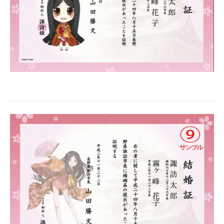
企業向けIT製品の総合サイト
IT製品の技術・比較・事例
製造業のIT導入・活用を支援
モノづくり技術者専門サイト
エレクトロニクス専門サイト
電子設計の基本と応用
エネルギーの専門メディア
建設×テクノロジーの最前線
ちょっと気になるネットの話題