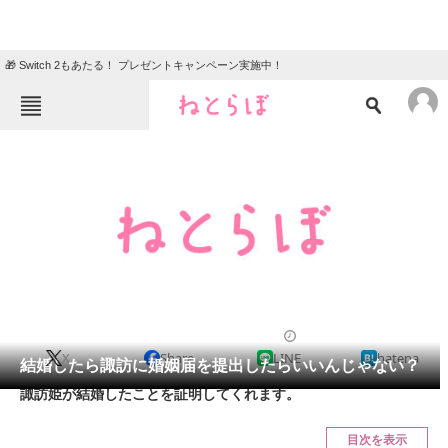
🎁 Switch 2もあたる！ プレゼントキャンペーン実施中！
ねとらぼメニュー
TOP
ニュース
エンタメ
クイズ
グルメ
地域
住まい
教育・育児
動物
リサーチ
2012/12/05 17:24（公開）
X
Share
LINE
hatena
会員記事
結婚したら諏訪に婚姻届を提出したらいいんじゃない？
諏訪姫が結婚したことを証明してくれます。
メディア
目次を表示
注目記事を集めた総合ページ