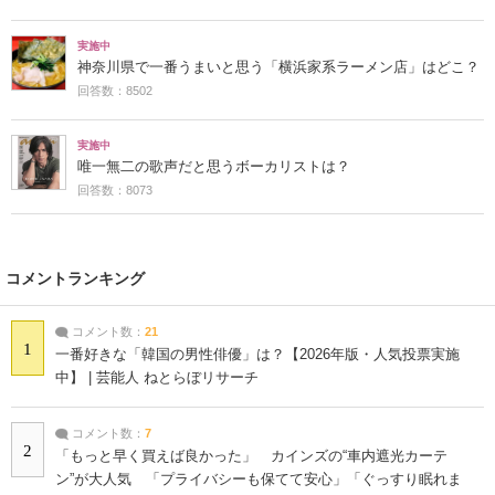
実施中
神奈川県で一番うまいと思う「横浜家系ラーメン店」はどこ？
回答数：8502
実施中
唯一無二の歌声だと思うボーカリストは？
回答数：8073
コメントランキング
コメント数：
21
1
一番好きな「韓国の男性俳優」は？【2026年版・人気投票実施
中】 | 芸能人 ねとらぼリサーチ
コメント数：
7
2
「もっと早く買えば良かった」 カインズの“車内遮光カーテ
ン”が大人気 「プライバシーも保てて安心」「ぐっすり眠れま