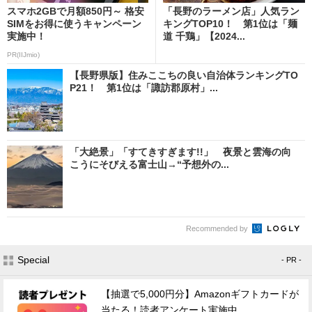
スマホ2GBで月額850円～ 格安
「長野のラーメン店」人気ラン
SIMをお得に使うキャンペーン
キングTOP10！ 第1位は「麺
実施中！
道 千鶏」【2024...
PR(IIJmio)
【長野県版】住みここちの良い自治体ランキングTO
P21！ 第1位は「諏訪郡原村」...
「大絶景」「すてきすぎます!!」 夜景と雲海の向
こうにそびえる富士山→“予想外の...
Recommended by
Special
- PR -
【抽選で5,000円分】Amazonギフトカードが
当たる！読者アンケート実施中