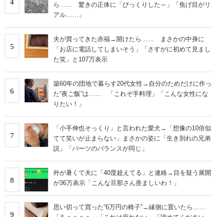
4
ら…… 驚きの正体に「びっくりした～」「焦げ目がリ
アル……」
夫が買ってきた赤福→開けたら…… まさかの中身に
5
「お店に電話してしまいそう」「さすがに初めて見まし
た笑」と107万表示
築60年の団地で暮らす20代女性→自分のためだけに作っ
6
た“夜ご飯”は…… 「これぞ手料理」「こんな女性にな
りたい！」
「小手伸也そっくり」と言われた愛犬→「想像の10倍似
7
てて笑いが止まらない」まさかの姿に「生き別れの兄弟
説」「パーツのバランスが同じ」
外が暑くて夫に「40度超えてる」と連絡→目を疑う展開
8
が36万表示「こんな旦那さん羨ましいわ！」
思い切って買った“6万円の椅子”→縁側に置いたら……
9