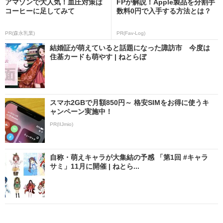
アマゾンで大人気！血圧対策は
FPが解説！Apple製品を分割手
コーヒーに足してみて
数料0円で入手する方法とは？
PR(森永乳業)
PR(Fav-Log)
結婚証が萌えていると話題になった諏訪市 今度は
住基カードも萌やす | ねとらぼ
スマホ2GBで月額850円～ 格安SIMをお得に使うキ
ャンペーン実施中！
PR(IIJmio)
自称・萌えキャラが大集結の予感 「第1回 #キャラ
サミ」11月に開催 | ねとら...