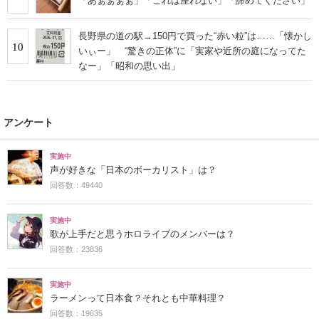
「あぁぁぁぁ」「これは座れない」「諦めてください」
長野県の道の駅→150円で買った“赤い粒”は……「懐かし
10
いぃー」 “驚きの正体”に「実家や近所の庭になってた
なー」「昭和の思い出」
アンケート
実施中
声が好きな「日本のボーカリスト」は？
回答数：49440
実施中
歌が上手だと思うホロライブのメンバーは？
回答数：23836
実施中
ラーメンって日本食？それとも中華料理？
回答数：19635