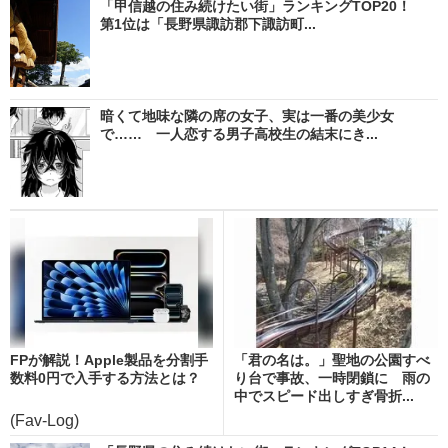
「甲信越の住み続けたい街」ランキングTOP20！
第1位は「長野県諏訪郡下諏訪町...
暗くて地味な隣の席の女子、実は一番の美少女
で…… 一人恋する男子高校生の結末にき...
FPが解説！Apple製品を分割手
「君の名は。」聖地の公園すべ
数料0円で入手する方法とは？
り台で事故、一時閉鎖に 雨の
中でスピード出しすぎ骨折...
(Fav-Log)