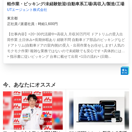
軽作業・ピッキング/未経験歓迎/自動車系工場/高収入/製造/工場
UTエージェント株式会社
東京都
正社員 / 派遣社員：時給1,600円
【仕事内容】<20~30代活躍中>高収入 月収30万円可 ドアトリムの受入出
荷作業 土日休み×長期休暇あり 経験不問
自動車ドア部品のピッキングなど
ドアトリム(自動車ドアの室内側)の受入・出荷作業をお任せします! 人気の
モクモク作業! 複雑な業務ではないので未経験でも安心です <具体的には…
> 指示書に従いピッキング 台車に載せて出荷 <1日の流れ> (日勤...
今、あなたにオススメ