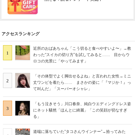
アクセスランキング
近所のおばあちゃん「こう切ると食べやすいよ〜」→教
1
わった“スイカの切り方”を試してみると…… 目からウ
ロコの光景に「やってみます」
「その体型でよく脚出せるよね」と言われた女性→ミニ
2
丈ワンピを着たら…… まさかの姿に「『マジか！』っ
て叫んだ」「スーパーオシャレ」
「もう泣きそう」川口春奈、純白ウエディングドレス姿
3
にネット騒然「ほんとに綺麗」「この笑顔が切なすぎ
る」
道端に落ちていた“タコさんウインナー”→拾ってみた