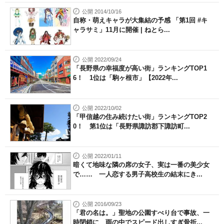
公開 2014/10/16
自称・萌えキャラが大集結の予感 「第1回 #キ
ャラサミ」11月に開催 | ねとら...
公開 2022/09/24
「長野県の幸福度が高い街」ランキングTOP1
6！ 1位は「駒ヶ根市」【2022年...
公開 2022/10/02
「甲信越の住み続けたい街」ランキングTOP2
0！ 第1位は「長野県諏訪郡下諏訪町...
公開 2022/01/11
暗くて地味な隣の席の女子、実は一番の美少女
で…… 一人恋する男子高校生の結末にき...
公開 2016/09/23
「君の名は。」聖地の公園すべり台で事故、一
時閉鎖に 雨の中でスピード出しすぎ骨折...