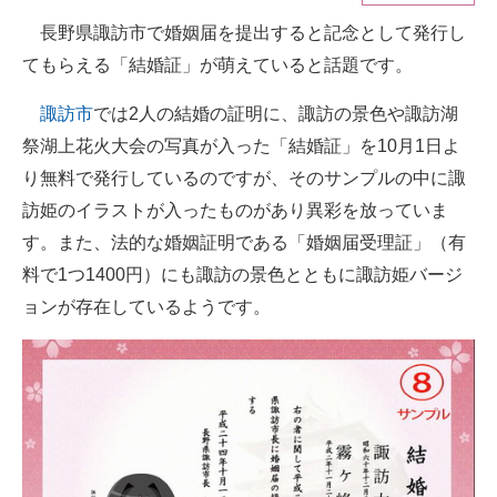
長野県諏訪市で婚姻届を提出すると記念として発行し
ITの今と未来を見通す
てもらえる「結婚証」が萌えていると話題です。
スマホと通信の最新トレンド
諏訪市
では2人の結婚の証明に、諏訪の景色や諏訪湖
進化するPCとデバイスの未来
祭湖上花火大会の写真が入った「結婚証」を10月1日よ
り無料で発行しているのですが、そのサンプルの中に諏
好きが集まる 比べて選べる
訪姫のイラストが入ったものがあり異彩を放っていま
ビジネスと働き方のヒント
す。また、法的な婚姻証明である「婚姻届受理証」（有
料で1つ1400円）にも諏訪の景色とともに諏訪姫バージ
AI活用のいまが分かる
ョンが存在しているようです。
企業ITのトレンドを詳説
経営リーダーのコミュニティ
マーケ×ITの今がよく分かる
ITエンジニア向け専門サイト