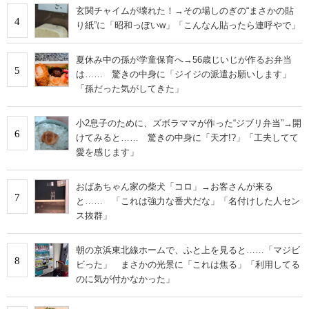
玄関チャイムが壊れた！→その場しのぎの“まさかの貼
4
り紙”に「昭和っぽいw」「こんなん貼ったら連呼やで」
夏休み中の孫が学童保育へ→56歳じいじが作るお弁当
5
は…… 驚きの中身に「ジイジの派遣お願いします」
「孫だった気がしてきた」
小2息子のために、ズボラママが作った“ジブリ弁当”→開
6
けてみると…… 驚きの中身に「天才!?」「工夫してて
愛を感じます」
おばあちゃん家の柴犬「コロ」→お客さんが来る
7
と…… 「これは強力な番犬だな」「名付けした人セン
ス抜群」
朝の京浜東北線ホームで、ふと上を見ると……「マジビ
8
ビった」 まさかの光景に「これは焦る」「利用してる
のに気が付かなかった」