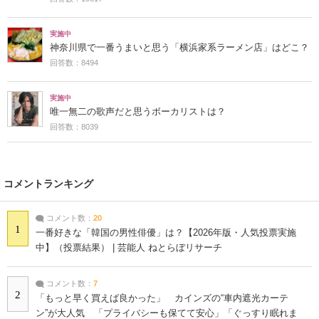
実施中
神奈川県で一番うまいと思う「横浜家系ラーメン店」はどこ？
回答数：8494
実施中
唯一無二の歌声だと思うボーカリストは？
回答数：8039
コメントランキング
コメント数：
20
1
一番好きな「韓国の男性俳優」は？【2026年版・人気投票実施
中】（投票結果） | 芸能人 ねとらぼリサーチ
コメント数：
7
2
「もっと早く買えば良かった」 カインズの“車内遮光カーテ
ン”が大人気 「プライバシーも保てて安心」「ぐっすり眠れま