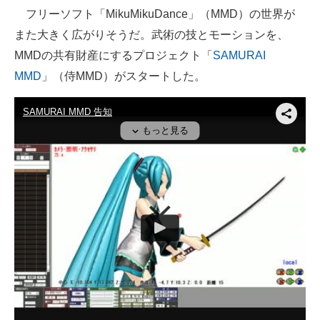
フリーソフト「MikuMikuDance」（MMD）の世界が
ITの今と未来を見通す
また大きく広がりそうだ。武術の技とモーションを、
MMDの共有財産にするプロジェクト「
SAMURAI
スマホと通信の最新トレンド
MMD
」（侍MMD）がスタートした。
進化するPCとデバイスの未来
好きが集まる 比べて選べる
ビジネスと働き方のヒント
AI活用のいまが分かる
企業ITのトレンドを詳説
経営リーダーのコミュニティ
マーケ×ITの今がよく分かる
ITエンジニア向け専門サイト