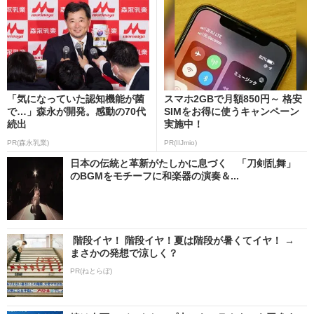
「気になっていた認知機能が菌
スマホ2GBで月額850円～ 格安
で…」森永が開発。感動の70代
SIMをお得に使うキャンペーン
続出
実施中！
PR(森永乳業)
PR(IIJmio)
日本の伝統と革新がたしかに息づく 「刀剣乱舞」
のBGMをモチーフに和楽器の演奏＆...
階段イヤ！ 階段イヤ！夏は階段が暑くてイヤ！ →
まさかの発想で涼しく？
PR(ねとらぼ)