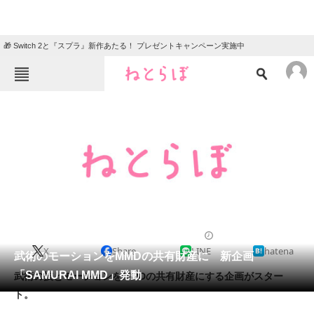
🎁 Switch 2と『スプラ』新作あたる！ プレゼントキャンペーン実施中
ねとらぼメニュー
TOP
ニュース
エンタメ
クイズ
グルメ
地域
住まい
教育・育児
動物
リサーチ
2013/04/24 15:33（公開）
X
Share
LINE
hatena
会員記事
武術のモーションをMMDの共有財産に 新企画
「SAMURAI MMD」発動
武術の技とモーションをMMDの共有財産にする企画がスター
メディア
ト。
注目記事を集めた総合ページ