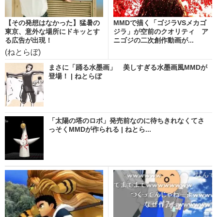
【その発想はなかった】猛暑の
MMDで描く「ゴジラVSメカゴ
東京、意外な場所にドキッとす
ジラ」が空前のクオリティ ア
る広告が出現！
ニゴジの二次創作動画が...
(ねとらぼ)
まさに「踊る水墨画」 美しすぎる水墨画風MMDが
登場！ | ねとらぼ
「太陽の塔のロボ」発売前なのに待ちきれなくてさ
っそくMMDが作られる | ねとら...