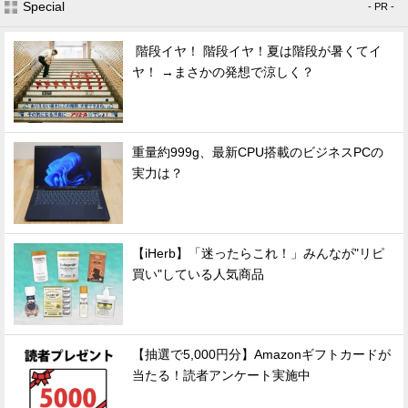
Special
- PR -
階段イヤ！ 階段イヤ！夏は階段が暑くてイ
ヤ！ →まさかの発想で涼しく？
重量約999g、最新CPU搭載のビジネスPCの
実力は？
【iHerb】「迷ったらこれ！」みんなが"リピ
買い"している人気商品
【抽選で5,000円分】Amazonギフトカードが
当たる！読者アンケート実施中