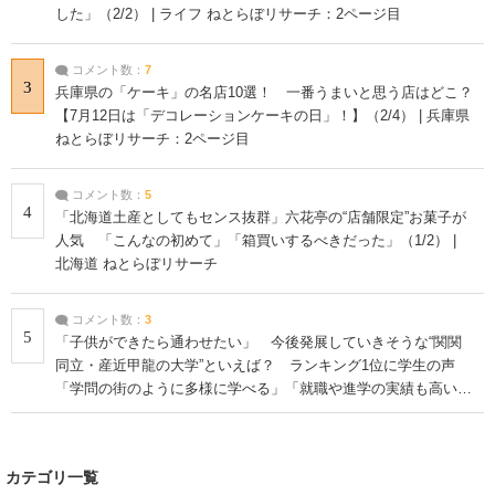
した」（2/2） | ライフ ねとらぼリサーチ：2ページ目
コメント数：
7
3
兵庫県の「ケーキ」の名店10選！ 一番うまいと思う店はどこ？
【7月12日は「デコレーションケーキの日」！】（2/4） | 兵庫県
ねとらぼリサーチ：2ページ目
コメント数：
5
4
「北海道土産としてもセンス抜群」六花亭の“店舗限定”お菓子が
人気 「こんなの初めて」「箱買いするべきだった」（1/2） |
北海道 ねとらぼリサーチ
コメント数：
3
5
「子供ができたら通わせたい」 今後発展していきそうな“関関
同立・産近甲龍の大学”といえば？ ランキング1位に学生の声
「学問の街のように多様に学べる」「就職や進学の実績も高い」
| 大学 ねとらぼリサーチ
カテゴリ一覧