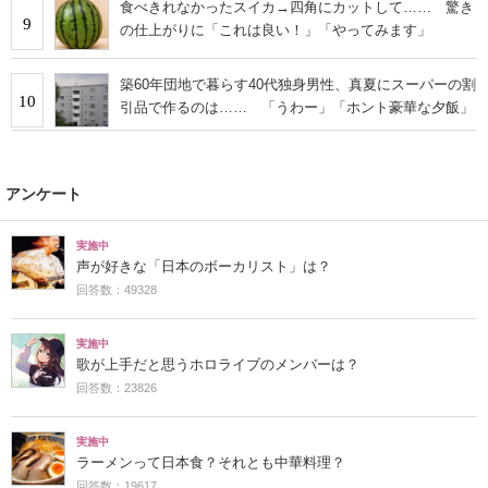
食べきれなかったスイカ→四角にカットして…… 驚き
9
の仕上がりに「これは良い！」「やってみます」
築60年団地で暮らす40代独身男性、真夏にスーパーの割
10
引品で作るのは…… 「うわー」「ホント豪華な夕飯」
アンケート
実施中
声が好きな「日本のボーカリスト」は？
回答数：49328
実施中
歌が上手だと思うホロライブのメンバーは？
回答数：23826
実施中
ラーメンって日本食？それとも中華料理？
回答数：19617