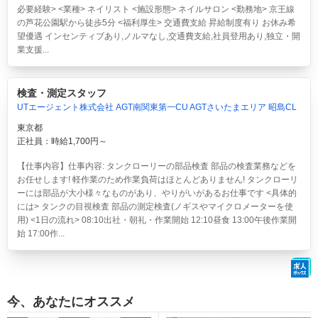
必要経験> <業種> ネイリスト <施設形態> ネイルサロン <勤務地> 京王線
の芦花公園駅から徒歩5分 <福利厚生> 交通費支給 昇給制度有り お休み希
望優遇 インセンティブあり,ノルマなし,交通費支給,社員登用あり,独立・開
業支援...
検査・測定スタッフ
UTエージェント株式会社 AGT南関東第一CU AGTさいたまエリア 昭島CL
東京都
正社員：時給1,700円～
【仕事内容】仕事内容: タンクローリーの部品検査 部品の検査業務などを
お任せします! 軽作業のため作業負荷はほとんどありません! タンクローリ
ーには部品が大小様々なものがあり、やりがいがあるお仕事です <具体的
には> タンクの目視検査 部品の測定検査(ノギスやマイクロメーターを使
用) <1日の流れ> 08:10出社・朝礼・作業開始 12:10昼食 13:00午後作業開
始 17:00作...
今、あなたにオススメ