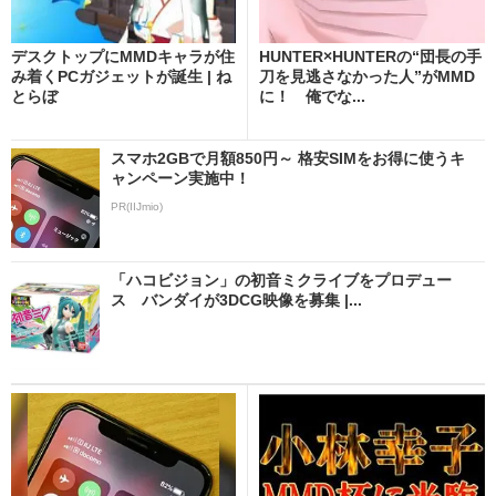
デスクトップにMMDキャラが住
HUNTER×HUNTERの“団長の手
み着くPCガジェットが誕生 | ね
刀を見逃さなかった人”がMMD
とらぼ
に！ 俺でな...
スマホ2GBで月額850円～ 格安SIMをお得に使うキ
ャンペーン実施中！
PR(IIJmio)
「ハコビジョン」の初音ミクライブをプロデュー
ス バンダイが3DCG映像を募集 |...