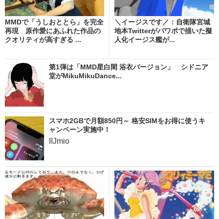
MMDで「うしおととら」を完全
＼イージスです／：自衛隊宮城
再現 原作愛にあふれた作品の
地本Twitterがパワポで描いた擬
クオリティが高すぎる ...
人化イージス艦が...
第1弾は「MMD星白閑 浴衣バージョン」 シドニア
堂がMikuMikuDance...
スマホ2GBで月額850円～ 格安SIMをお得に使うキ
ャンペーン実施中！
IIJmio