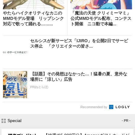
やたらハイクオリティなカニの
「魔法の天使 クリィミーマミ」
MMDモデル登場 リップシンク
公式MMDモデル配布、コンテス
対応で歌って踊れる……...
ト開催 ニコ動で本編...
セルシスが新サービス「IJIRO」を公開2日でサービ
ス停止 「クリエイターの皆さ...
【話題】その発想はなかった…！猛暑の夏、意外な
場所に「涼しい」広告
PR(ねとらぼ)
Recommended by
Special
- PR -