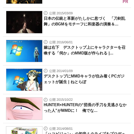
PR
公開 2015/03/09
日本の伝統と革新がたしかに息づく 「刀剣乱
舞」のBGMをモチーフに和楽器の演奏＆...
公開 2016/06/01
嫁は右下 デスクトップ上にキャラクターを召
喚する「伺か」のMMD版が作られる |...
公開 2014/01/09
デスクトップにMMDキャラが住み着くPCガジ
ェットが誕生 | ねとらぼ
公開 2015/10/22
HUNTER×HUNTERの“団長の手刀を見逃さなか
った人”がMMDに！ 俺でな...
公開 2014/08/01
「ハコビジョン」の初音ミクライブをプロデュ