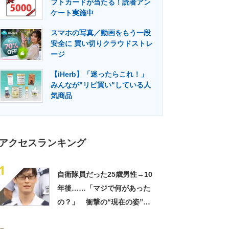
フトカードが当たる！読者アン
門メディア
建設×テクノロジーの最前線
ケート実施中
スマホの写真／動画をもう一段
安全に 買い切りクラウドストレ
ージ
【iHerb】「迷ったらこれ！」
みんなが"リピ買い"している人
気商品
アクセスランキング
1
自衛隊員だった25歳男性→10
年後……「マジで何があった
の？」 衝撃の“現在の姿”が
180万再生「別人…？」「好