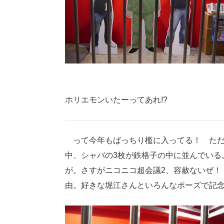
ホリエモンいたーってあれ!?
って今年もばっちり檻に入ってる！ ただ
中、シャバの3枚が鉄格子の中に並んでいる
が。さすがニコニコ超会議2、容赦ないぜ！
由。好きな堀江さんといろんなポーズで記