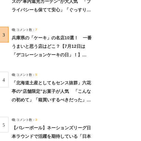
ズの“車内遮光カーテン”が大人気 「プ
ライバシーも保てて安心」「ぐっすり眠
れました」（2/2） | ライフ ねとらぼリ
サーチ：2ページ目
コメント数：
7
3
兵庫県の「ケーキ」の名店10選！ 一番
うまいと思う店はどこ？【7月12日は
「デコレーションケーキの日」！】
（2/4） | 兵庫県 ねとらぼリサーチ：2ペ
ージ目
コメント数：
5
4
「北海道土産としてもセンス抜群」六花
亭の“店舗限定”お菓子が人気 「こんな
の初めて」「箱買いするべきだった」
（1/2） | 北海道 ねとらぼリサーチ
コメント数：
3
5
【バレーボール】ネーションズリーグ日
本ラウンドで活躍を期待している「日本