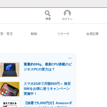
検索
ログイン
教育・育児
動物
リサーチ
会員記事
バイスの未来
好きが集まる 比べて選べる
- PR -
重量約999g、最新CPU搭載のビ
コミュニティ
マーケ×ITの今がよく分かる
ジネスPCの実力は？
スマホ2GBで月額850円～ 格安
・活用を支援
SIMをお得に使うキャンペーン
実施中！
【抽選で5,000円分】Amazonギ