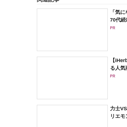
「気に
70代続
PR
【iH
る人気
PR
力士V
リエモ