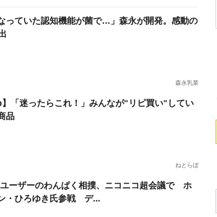
なっていた認知機能が菌で…」森永が開発。感動の
出
森永乳業
erb】「迷ったらこれ！」みんなが"リピ買い"してい
商品
ねとらぼ
Sユーザーのわんぱく相撲、ニコニコ超会議で ホ
ン・ひろゆき氏参戦 デ...