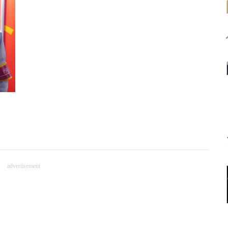
advertisement