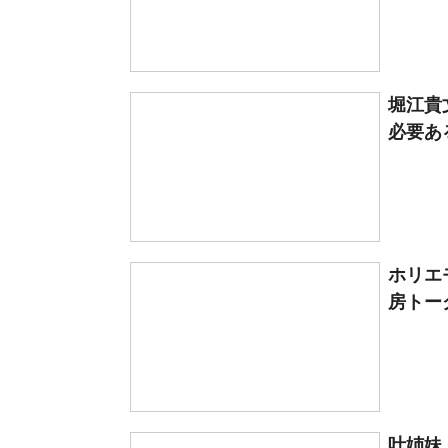
堀江貴
必要あ
ホリエ
房トー
叶姉妹