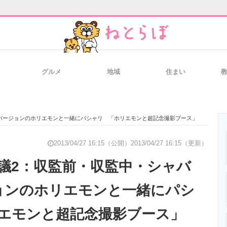
グルメ
地域
住まい
と未来を見通す
スマホと通信の最新トレンド
進化するPCとデ
3バージョンのホリエモンと一緒にパシャリ 「ホリエモンと超記念撮影ブース」
のいまが分かる
企業ITのトレンドを詳説
経営リーダーの
2013/04/27 16:15（公開）
2013/04/27 16:15（更新）
議2：収監前・収監中・シャバ
ョンのホリエモンと一緒にパシ
T製品の総合サイト
IT製品の技術・比較・事例
製造業のIT導入
エモンと超記念撮影ブース」