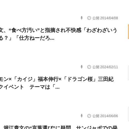
公開 2014/04/08
文、“食べ方汚い”と指摘され不快感「わざわざいう
る？」「仕方ねーだろ...
公開 2024/02/11
モン×「カイジ」福本伸行×「ドラゴン桜」三田紀
クイベント テーマは「...
公開 2014/06/06
、堀江貴文の“言葉選び”に疑問 サンジャポでの発