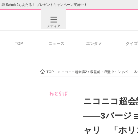
🎁 Switch 2もあたる！ プレゼントキャンペーン実施中！
メディア
TOP
ニュース
エンタメ
クイズ
注目記事を集めた総合ページ
ITの今
TOP
>
ニコニコ超会議2：収監前・収監中・シャバ――
ビジネスと働き方のヒント
AI活用
ニコニコ超会
――3バージ
ITエンジニア向け専門サイト
企業向けI
ャリ 「ホリ