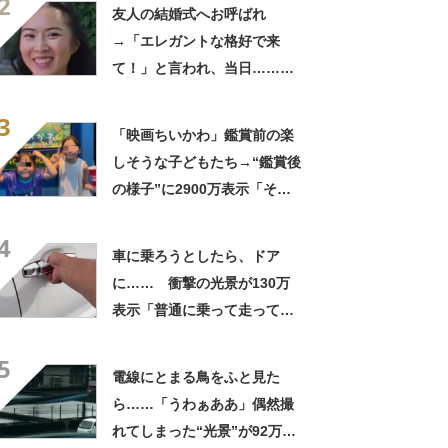
2
きに生きんしゃい」
友人の結婚式へお呼ばれ
→「エレガントな格好で来
て！」と言われ、当日……ま
さかの参列姿に「いやすごお
3
おお！」「天才」【海外】
「映画ちいかわ」鑑賞前の楽
しそうな子どもたち→“鑑賞後
の様子”に2900万表示「そう
なるわなw」「分かるよ」
4
「いったい何が」
車に乗ろうとしたら、ドア
に…… 衝撃の光景が130万
表示「普通に乗って走ってた
やん」「どうやって入った
5
の!?」
電線にとまる鳥をふと見た
ら……「うわぁああ」偶然撮
れてしまった“光景”が92万再