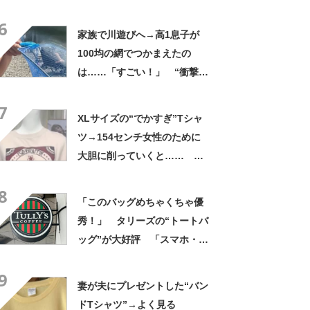
生「自然は過酷」
6
家族で川遊びへ→高1息子が
100均の網でつかまえたの
は……「すごい！」 “衝撃の
光景”に「めっちゃ大きい！」
7
「楽しそう」
XLサイズの“でかすぎ”Tシャ
ツ→154センチ女性のために
大胆に削っていくと……
「めちゃくちゃイイなぁ
8
ー!!」「かっこいい」
「このバッグめちゃくちゃ優
秀！」 タリーズの“トートバ
ッグ”が大好評 「スマホ・財
布・本・飲み物などが入る」
9
「タンブラー入れられるポケ
妻が夫にプレゼントした“バン
ットもある」
ドTシャツ”→よく見る