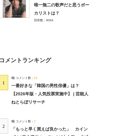
唯一無二の歌声だと思うボー
カリストは？
回答数：8084
コメントランキング
コメント数：
21
1
一番好きな「韓国の男性俳優」は？
【2026年版・人気投票実施中】 | 芸能人
ねとらぼリサーチ
コメント数：
7
2
「もっと早く買えば良かった」 カイン