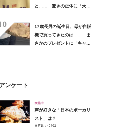
と…… 驚きの正体に「天
才!!!!」「お金払うから作って
10
ほしいレベル」
17歳長男の誕生日、母が自販
機で買ってきたのは…… ま
さかのプレゼントに「キャー
ーー！！」「2年後に絶対に真
似したい」
アンケート
実施中
声が好きな「日本のボーカリ
スト」は？
回答数：49462