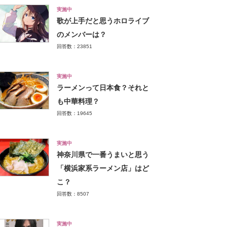
実施中
歌が上手だと思うホロライブ
のメンバーは？
回答数：23851
実施中
ラーメンって日本食？それと
も中華料理？
回答数：19645
実施中
神奈川県で一番うまいと思う
「横浜家系ラーメン店」はど
こ？
回答数：8507
実施中