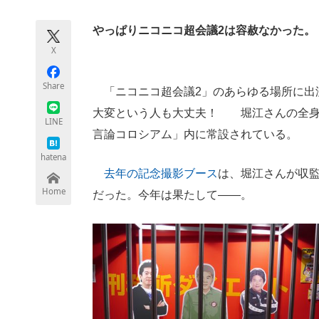
モノづくり技術者専門サイト
エレクトロ
やっぱりニコニコ超会議2は容赦なかった。
X
ちょっと気になるネットの話題
Share
「ニコニコ超会議2」のあらゆる場所に出
大変という人も大丈夫！ 堀江さんの全身
LINE
言論コロシアム」内に常設されている。
hatena
去年の記念撮影ブース
は、堀江さんが収
Home
だった。今年は果たして――。