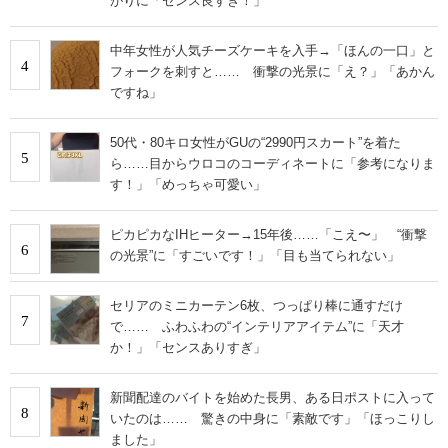
がりに「センス良すぎ！」
中年女性が人気チーズケーキを入手→「ほんの一口」と
4
フォークを刺すと…… 衝撃の光景に「え？」「あかん
ですね」
50代・80キロ女性がGUの“2990円スカート”を着た
5
ら……目からウロコのコーディネートに「参考になりま
す！」「めっちゃ可愛い」
ピカピカなIHヒーター→15年後……「こえ〜」 “衝撃
6
の光景”に「すごいです！」「目も当てられない」
セリアのミニカーテン6枚、つっぱり棒に通すだけ
7
で…… ふわふわの“インテリアアイテム”に「天才
か！」「センスありすぎ」
新聞配達のバイトを始めた長男、ある日ポストに入って
8
いたのは…… 驚きの中身に「素敵です」「ほっこりし
ました」