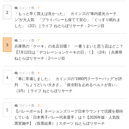
コメント数：
7
2
「もっと早く買えば良かった」 カインズの“車内遮光カーテ
ン”が大人気 「プライバシーも保てて安心」「ぐっすり眠れま
した」（2/2） | ライフ ねとらぼリサーチ：2ページ目
コメント数：
7
3
兵庫県の「ケーキ」の名店10選！ 一番うまいと思う店はどこ？
【7月12日は「デコレーションケーキの日」！】（2/4） | 兵庫県
ねとらぼリサーチ：2ページ目
コメント数：
4
4
「車に常備しました」 カインズの“1980円クーラーバッグ”が評
判 「ちょうどいい大きさ」「保冷剤を止めるベルトが良い」
（1/5） | ライフ ねとらぼリサーチ
コメント数：
3
5
【バレーボール】ネーションズリーグ日本ラウンドで活躍を期待
している「日本男子バレー代表選手」は？【2026年版・人気投
票実施中】（投票結果） | スポーツ ねとらぼリサーチ