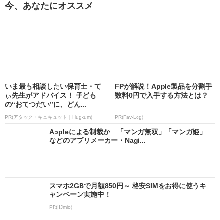
今、あなたにオススメ
いま最も相談したい保育士・て
FPが解説！Apple製品を分割手
ぃ先生がアドバイス！ 子ども
数料0円で入手する方法とは？
の“おてつだい”に、どん...
PR(アタック・キュキュット｜Hugkum)
PR(Fav-Log)
Appleによる制裁か 「マンガ無双」「マンガ姫」
などのアプリメーカー・Nagi...
スマホ2GBで月額850円～ 格安SIMをお得に使うキ
ャンペーン実施中！
PR(IIJmio)