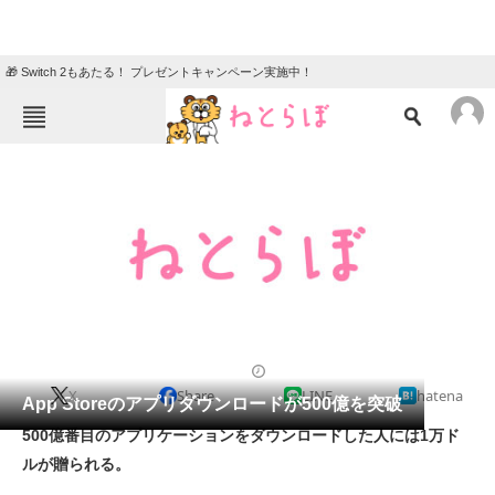
🎁 Switch 2もあたる！ プレゼントキャンペーン実施中！
ねとらぼメニュー
TOP
ニュース
エンタメ
クイズ
グルメ
地域
住まい
教育・育児
動物
リサーチ
2013/05/16 10:34（公開）
X
Share
LINE
hatena
会員記事
App Storeのアプリダウンロードが500億を突破
500億番目のアプリケーションをダウンロードした人には1万ド
メディア
ルが贈られる。
注目記事を集めた総合ページ