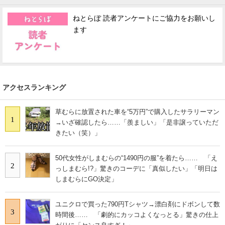
ねとらぼ 読者アンケートにご協力をお願いし
ます
アクセスランキング
草むらに放置された車を“5万円”で購入したサラリーマン
1
→いざ確認したら……「羨ましい」「是非譲っていただ
きたい（笑）」
50代女性がしまむらの“1490円の服”を着たら…… 「え
2
っしまむら!?」驚きのコーデに「真似したい」「明日は
しまむらにGO決定」
ユニクロで買った790円Tシャツ→漂白剤にドボンして数
3
時間後…… 「劇的にカッコよくなっとる」驚きの仕上