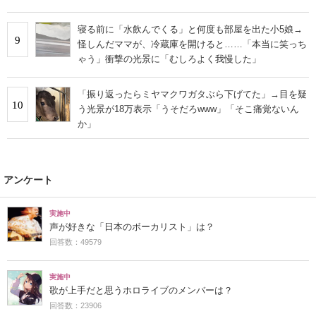
寝る前に「水飲んでくる」と何度も部屋を出た小5娘→
9
怪しんだママが、冷蔵庫を開けると……「本当に笑っち
ゃう」衝撃の光景に「むしろよく我慢した」
「振り返ったらミヤマクワガタぶら下げてた」→目を疑
10
う光景が18万表示「うそだろwww」「そこ痛覚ないん
か」
アンケート
実施中
声が好きな「日本のボーカリスト」は？
回答数：49579
実施中
歌が上手だと思うホロライブのメンバーは？
回答数：23906