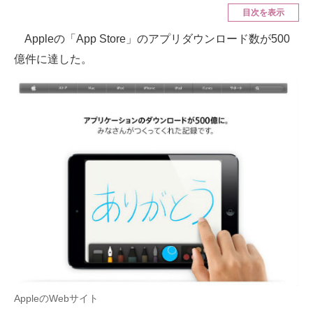
目次を表示
ITの今と未来を見通す
Appleの「App Store」のアプリダウンロード数が500
億件に達した。
スマホと通信の最新トレンド
進化するPCとデバイスの未来
好きが集まる 比べて選べる
ビジネスと働き方のヒント
AI活用のいまが分かる
企業ITのトレンドを詳説
経営リーダーのコミュニティ
マーケ×ITの今がよく分かる
AppleのWebサイト
ITエンジニア向け専門サイト