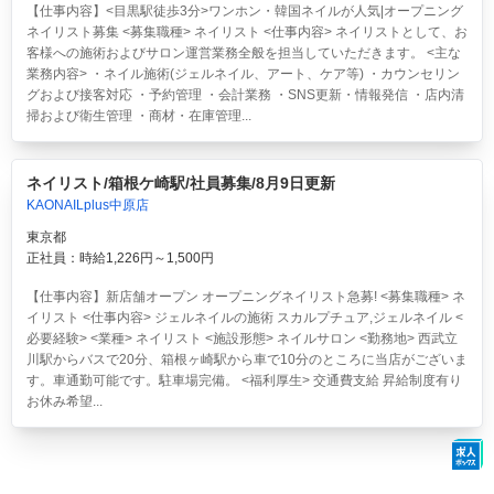
【仕事内容】<目黒駅徒歩3分>ワンホン・韓国ネイルが人気|オープニング
ネイリスト募集 <募集職種> ネイリスト <仕事内容> ネイリストとして、お
客様への施術およびサロン運営業務全般を担当していただきます。 <主な
業務内容> ・ネイル施術(ジェルネイル、アート、ケア等) ・カウンセリン
グおよび接客対応 ・予約管理 ・会計業務 ・SNS更新・情報発信 ・店内清
掃および衛生管理 ・商材・在庫管理...
ネイリスト/箱根ケ崎駅/社員募集/8月9日更新
KAONAILplus中原店
東京都
正社員：時給1,226円～1,500円
【仕事内容】新店舗オープン オープニングネイリスト急募! <募集職種> ネ
イリスト <仕事内容> ジェルネイルの施術 スカルプチュア,ジェルネイル <
必要経験> <業種> ネイリスト <施設形態> ネイルサロン <勤務地> 西武立
川駅からバスで20分、箱根ヶ崎駅から車で10分のところに当店がございま
す。車通勤可能です。駐車場完備。 <福利厚生> 交通費支給 昇給制度有り
お休み希望...