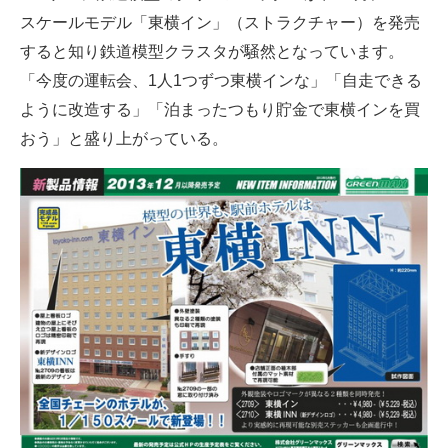
スケールモデル「東横イン」（ストラクチャー）を発売
ITの今と未来を見通す
すると知り鉄道模型クラスタが騒然となっています。
「今度の運転会、1人1つずつ東横インな」「自走できる
スマホと通信の最新トレンド
ように改造する」「泊まったつもり貯金で東横インを買
進化するPCとデバイスの未来
おう」と盛り上がっている。
好きが集まる 比べて選べる
ビジネスと働き方のヒント
AI活用のいまが分かる
企業ITのトレンドを詳説
経営リーダーのコミュニティ
マーケ×ITの今がよく分かる
ITエンジニア向け専門サイト