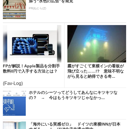
添う“水色の広告”を発見
PR(ねとらぼ)
FPが解説！Apple製品を分割手
霧がすごくて東横インの看板が
数料0円で入手する方法とは？
飛び立った……!? 意味不明な
がら見ると納得できる奇...
(Fav-Log)
ホテルのシーツってどうしてあんなにキツキツな
の？ → 今はもうキツキツじゃなかっ...
「海外にいる実感ゼロ」 ドイツの東横INNが日本