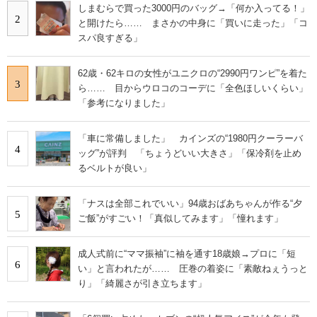
しまむらで買った3000円のバッグ→「何か入ってる！」
2
と開けたら…… まさかの中身に「買いに走った」「コ
スパ良すぎる」
62歳・62キロの女性がユニクロの“2990円ワンピ”を着た
3
ら…… 目からウロコのコーデに「全色ほしいくらい」
「参考になりました」
「車に常備しました」 カインズの“1980円クーラーバ
4
ッグ”が評判 「ちょうどいい大きさ」「保冷剤を止め
るベルトが良い」
「ナスは全部これでいい」94歳おばあちゃんが作る“夕
5
ご飯”がすごい！「真似してみます」「憧れます」
成人式前に“ママ振袖”に袖を通す18歳娘→プロに「短
6
い」と言われたが…… 圧巻の着姿に「素敵ねぇうっと
り」「綺麗さが引き立ちます」