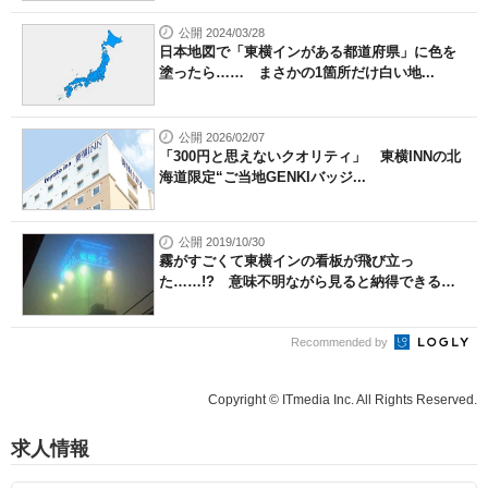
公開 2024/03/28
日本地図で「東横インがある都道府県」に色を
塗ったら…… まさかの1箇所だけ白い地...
公開 2026/02/07
「300円と思えないクオリティ」 東横INNの北
海道限定“ご当地GENKIバッジ...
公開 2019/10/30
霧がすごくて東横インの看板が飛び立っ
た……!? 意味不明ながら見ると納得できる
奇...
Recommended by
Copyright © ITmedia Inc. All Rights Reserved.
求人情報