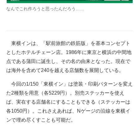
企業向けIT製品の総合サイト
なんでこれ作ろうと思ったんだろう……
IT製品の技術・比較・事例
製造業のIT導入・活用を支援
東横インは、「駅前旅館の鉄筋版」を基本コンセプト
モノづくり技術者専門サイト
としたホテルチェーン店。1986年に東京と横浜の中間地
エレクトロニクス専門サイト
点である蒲田に誕生し、その名の由来となった。現在で
は海外を含めて240を越える店舗数を展開している。
電子設計の基本と応用
今回の1/150「東横イン」は塗装・印刷パターンを変え
エネルギーの専門メディア
た2種類を用意（各5229円）。別売ステッカーを使え
建設×テクノロジーの最前線
ば、実在する店舗名にすることもできる（ステッカーは
各1050円）。これさえあれば、Nゲージの沿線を東横イ
ちょっと気になるネットの話題
ンで埋め尽くすことも可能だ。