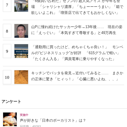
「6個買い占めた」セブンの“超人気アイス”が今年も登
7
場 「シャリシャリ濃厚」「ちょーーーうまい」「箱で
欲しいよこれ」「喫茶店で出てきてもおかしくない」
山Pに憧れ続けたサッカー少年→13年後…… 現在の姿
8
に「えっぐい」「本気すぎて尊敬する」と49万再生
「通勤用に買ったけど、めちゃくちゃ良い！」 モンベ
9
ルの“ビジネスリュック”が好評 「615グラムで軽い」
「たくさん入る」「満員電車に乗りやすくなった」
キッチンでバッタを発見→近付いてみると…… まさか
10
の正体に驚き「ヒィっ！」「心臓に悪いよね、、、」
アンケート
実施中
声が好きな「日本のボーカリスト」は？
回答数：49393