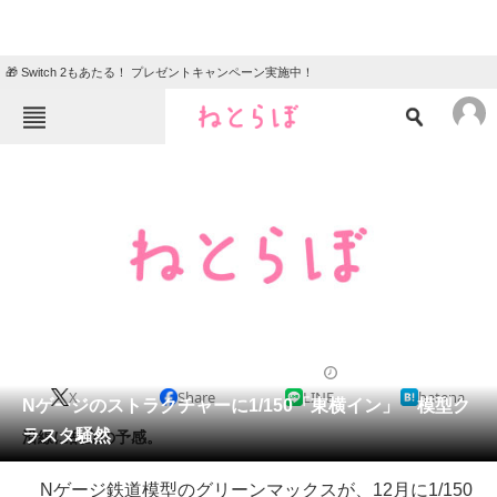
🎁 Switch 2もあたる！ プレゼントキャンペーン実施中！
ねとらぼメニュー
TOP
ニュース
エンタメ
クイズ
グルメ
地域
住まい
教育・育児
動物
リサーチ
2013/07/15 10:00（公開）
X
Share
LINE
hatena
会員記事
Nゲージのストラクチャーに1/150「東横イン」 模型ク
ラスタ騒然
沿線に乱立の予感。
メディア
Nゲージ鉄道模型のグリーンマックスが、12月に1/150
注目記事を集めた総合ページ