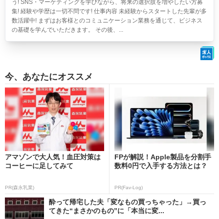
う! SNS・マーケティングを学びながら、将来の選択肢を増やしたい方募
集! 経験や学歴は一切不問です! 仕事内容 未経験からスタートした先輩が多
数活躍中! まずはお客様とのコミュニケーション業務を通じて、ビジネス
の基礎を学んでいただきます。 その後、...
今、あなたにオススメ
アマゾンで大人気！血圧対策は
FPが解説！Apple製品を分割手
コーヒーに足してみて
数料0円で入手する方法とは？
PR(森永乳業)
PR(Fav-Log)
酔って帰宅した夫「変なもの買っちゃった」→買っ
てきた“まさかのもの”に「本当に変...