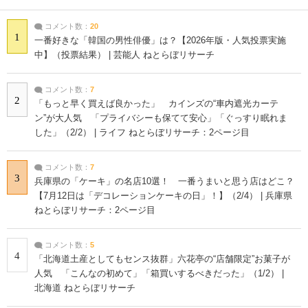
コメント数：
20
1
一番好きな「韓国の男性俳優」は？【2026年版・人気投票実施
中】（投票結果） | 芸能人 ねとらぼリサーチ
コメント数：
7
2
「もっと早く買えば良かった」 カインズの“車内遮光カーテ
ン”が大人気 「プライバシーも保てて安心」「ぐっすり眠れま
した」（2/2） | ライフ ねとらぼリサーチ：2ページ目
コメント数：
7
3
兵庫県の「ケーキ」の名店10選！ 一番うまいと思う店はどこ？
【7月12日は「デコレーションケーキの日」！】（2/4） | 兵庫県
ねとらぼリサーチ：2ページ目
コメント数：
5
4
「北海道土産としてもセンス抜群」六花亭の“店舗限定”お菓子が
人気 「こんなの初めて」「箱買いするべきだった」（1/2） |
北海道 ねとらぼリサーチ