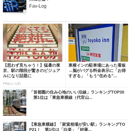
Fav-Log
【思わず見ちゃう！】猛暑の東
東横インの駐車場にあった看板
京、駅の階段が驚きのビジュア
→脳がバグる料金表示に「お得
ルになり話題に
すぎる」「もう“住める”...
PR(ねとらぼ)
「首都圏の住み心地のいい沿線」ランキングTOP30
第1位は「東急東横線（代官山...
【東急東横線】「家賃相場が安い駅」ランキングTO
P21！ 第1位は「白楽」「妙蓮...