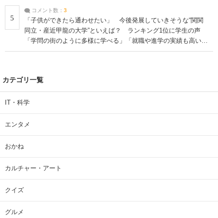
コメント数：
3
5
「子供ができたら通わせたい」 今後発展していきそうな“関関
同立・産近甲龍の大学”といえば？ ランキング1位に学生の声
「学問の街のように多様に学べる」「就職や進学の実績も高い」
| 大学 ねとらぼリサーチ
カテゴリ一覧
IT・科学
エンタメ
おかね
カルチャー・アート
クイズ
グルメ