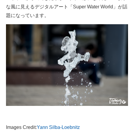
な風に見えるデジタルアート「Super Water World」が話
ITの今と未来を見通す
題になっています。
スマホと通信の最新トレンド
進化するPCとデバイスの未来
好きが集まる 比べて選べる
ビジネスと働き方のヒント
AI活用のいまが分かる
企業ITのトレンドを詳説
経営リーダーのコミュニティ
マーケ×ITの今がよく分かる
Images Credit:
Yann Silba-Loebnitz
ITエンジニア向け専門サイト