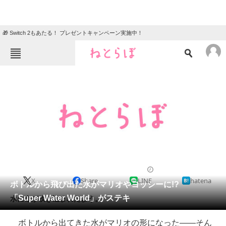
🎁 Switch 2もあたる！ プレゼントキャンペーン実施中！
ねとらぼメニュー
TOP
ニュース
エンタメ
クイズ
グルメ
地域
住まい
教育・育児
動物
リサーチ
2013/09/06 19:27（公開）
X
Share
LINE
hatena
会員記事
ボトルから飛び出た水がマリオやヨッシーに!?
「Super Water World」がステキ
水に命が吹き込まれたよう。
メディア
ボトルから出てきた水がマリオの形になった――そん
注目記事を集めた総合ページ