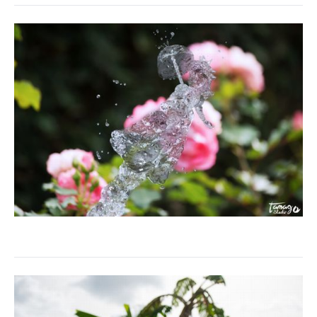
企業向けIT製品の総合サイト
IT製品の技術・比較・事例
製造業のIT導入・活用を支援
モノづくり技術者専門サイト
エレクトロニクス専門サイト
電子設計の基本と応用
エネルギーの専門メディア
建設×テクノロジーの最前線
ちょっと気になるネットの話題