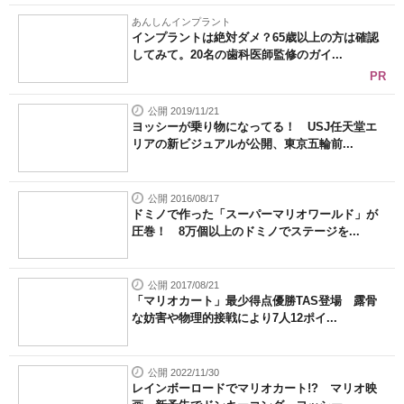
あんしんインプラント
インプラントは絶対ダメ？65歳以上の方は確認
してみて。20名の歯科医師監修のガイ...
PR
公開 2019/11/21
ヨッシーが乗り物になってる！ USJ任天堂エ
リアの新ビジュアルが公開、東京五輪前...
公開 2016/08/17
ドミノで作った「スーパーマリオワールド」が
圧巻！ 8万個以上のドミノでステージを...
公開 2017/08/21
「マリオカート」最少得点優勝TAS登場 露骨
な妨害や物理的接戦により7人12ポイ...
公開 2022/11/30
レインボーロードでマリオカート!? マリオ映