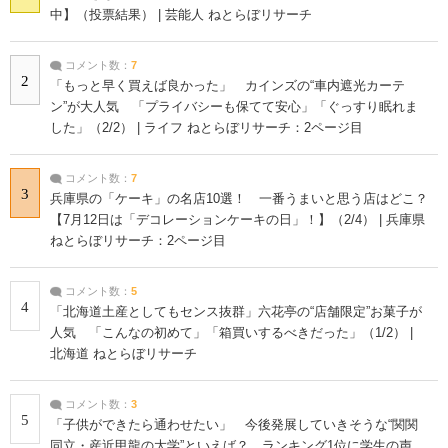
中】（投票結果） | 芸能人 ねとらぼリサーチ
コメント数：
7
2
「もっと早く買えば良かった」 カインズの“車内遮光カーテ
ン”が大人気 「プライバシーも保てて安心」「ぐっすり眠れま
した」（2/2） | ライフ ねとらぼリサーチ：2ページ目
コメント数：
7
3
兵庫県の「ケーキ」の名店10選！ 一番うまいと思う店はどこ？
【7月12日は「デコレーションケーキの日」！】（2/4） | 兵庫県
ねとらぼリサーチ：2ページ目
コメント数：
5
4
「北海道土産としてもセンス抜群」六花亭の“店舗限定”お菓子が
人気 「こんなの初めて」「箱買いするべきだった」（1/2） |
北海道 ねとらぼリサーチ
コメント数：
3
5
「子供ができたら通わせたい」 今後発展していきそうな“関関
同立・産近甲龍の大学”といえば？ ランキング1位に学生の声