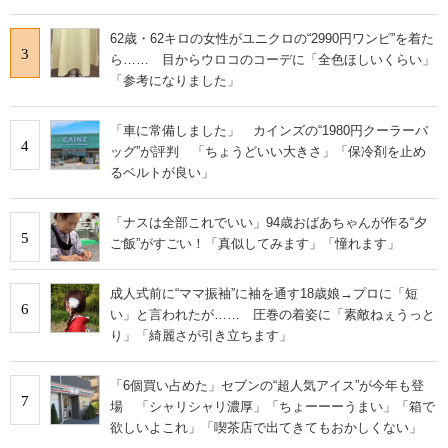
62歳・62キロの女性がユニクロの“2990円ワンピ”を着た
3
ら…… 目からウロコのコーデに「全色ほしいくらい」
「参考になりました」
「車に常備しました」 カインズの“1980円クーラーバ
4
ッグ”が評判 「ちょうどいい大きさ」「保冷剤を止め
るベルトが良い」
「ナスは全部これでいい」94歳おばあちゃんが作る“夕
5
ご飯”がすごい！「真似してみます」「憧れます」
成人式前に“ママ振袖”に袖を通す18歳娘→プロに「短
6
い」と言われたが…… 圧巻の着姿に「素敵ねぇうっと
り」「綺麗さが引き立ちます」
「6個買い占めた」セブンの“超人気アイス”が今年も登
7
場 「シャリシャリ濃厚」「ちょーーーうまい」「箱で
欲しいよこれ」「喫茶店で出てきてもおかしくない」