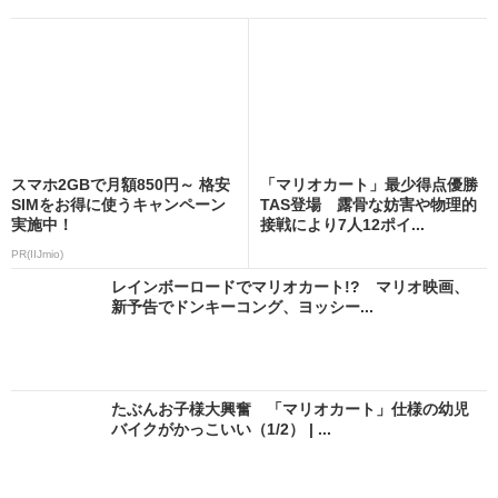
スマホ2GBで月額850円～ 格安
「マリオカート」最少得点優勝
SIMをお得に使うキャンペーン
TAS登場 露骨な妨害や物理的
実施中！
接戦により7人12ポイ...
PR(IIJmio)
レインボーロードでマリオカート!? マリオ映画、
新予告でドンキーコング、ヨッシー...
たぶんお子様大興奮 「マリオカート」仕様の幼児
バイクがかっこいい（1/2） | ...