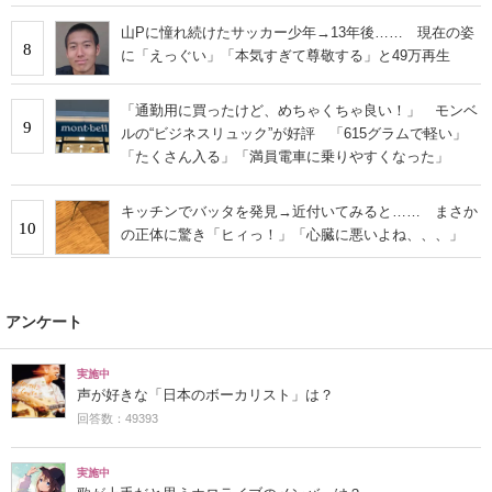
山Pに憧れ続けたサッカー少年→13年後…… 現在の姿
8
に「えっぐい」「本気すぎて尊敬する」と49万再生
「通勤用に買ったけど、めちゃくちゃ良い！」 モンベ
9
ルの“ビジネスリュック”が好評 「615グラムで軽い」
「たくさん入る」「満員電車に乗りやすくなった」
キッチンでバッタを発見→近付いてみると…… まさか
10
の正体に驚き「ヒィっ！」「心臓に悪いよね、、、」
アンケート
実施中
声が好きな「日本のボーカリスト」は？
回答数：49393
実施中