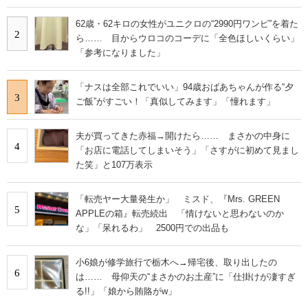
62歳・62キロの女性がユニクロの“2990円ワンピ”を着た
2
ら…… 目からウロコのコーデに「全色ほしいくらい」
「参考になりました」
「ナスは全部これでいい」94歳おばあちゃんが作る“夕
3
ご飯”がすごい！「真似してみます」「憧れます」
夫が買ってきた赤福→開けたら…… まさかの中身に
4
「お店に電話してしまいそう」「さすがに初めて見まし
た笑」と107万表示
「転売ヤー大量発生か」 ミスド、『Mrs. GREEN
5
APPLEの箱』転売続出 「情けないと思わないのか
な」「呆れるわ」 2500円での出品も
小6娘が修学旅行で栃木へ→帰宅後、取り出したの
6
は…… 母仰天の“まさかのお土産”に「仕掛けが凄すぎ
る!!」「娘から賄賂がw」