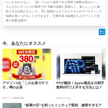
たいかわからない」 「若いうちから成長できる環境で経験を積みたい」
そんな方にぴったりの環境です! 年齢や経験に関係なく、新しいことに挑
戦できる社風だからこそ、 早い段階からビジネススキルやマーケティング
知識を身につけることができます。 仕事内容 未経験からスタートした先
輩が多数活躍中! ...
今、あなたにオススメ
アマゾン1位「このお茶ガチで
FPが解説！Apple製品を分割手
す」噂のお茶
数料0円で入手する方法とは？
PR(ハーブ健康本舗)
PR(Fav-Log)
“鉛筆の芯”を削ったミニチュア彫刻 緻密すぎるア