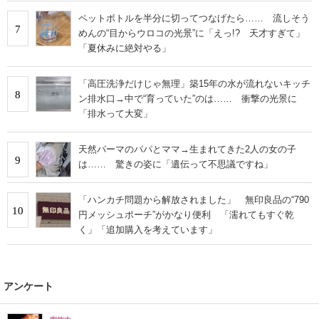
ペットボトルを半分に切ってつなげたら…… 流しそう
7
めんの“目からウロコの光景”に「えっ!? 天才すぎて」
「夏休みに絶対やる」
「高圧洗浄だけじゃ無理」築15年の水が流れないキッチ
8
ン排水口→中で“育っていた”のは…… 衝撃の光景に
「排水って大変」
天然パーマのパパとママ→生まれてきた2人の女の子
9
は…… 驚きの姿に「遺伝って不思議ですね」
「ハンカチ問題から解放されました」 無印良品の“790
10
円メッシュポーチ”がかなり便利 「濡れてもすぐ乾
く」「追加購入を考えています」
アンケート