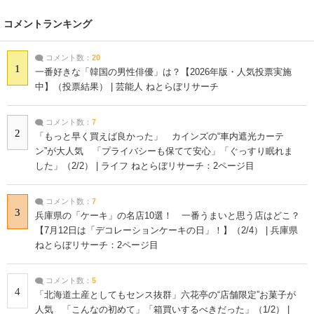
コメントランキング
コメント数：
20
1
一番好きな「韓国の男性俳優」は？【2026年版・人気投票実施
中】（投票結果） | 芸能人 ねとらぼリサーチ
コメント数：
7
2
「もっと早く買えば良かった」 カインズの“車内遮光カーテ
ン”が大人気 「プライバシーも保てて安心」「ぐっすり眠れま
した」（2/2） | ライフ ねとらぼリサーチ：2ページ目
コメント数：
7
3
兵庫県の「ケーキ」の名店10選！ 一番うまいと思う店はどこ？
【7月12日は「デコレーションケーキの日」！】（2/4） | 兵庫県
ねとらぼリサーチ：2ページ目
コメント数：
5
4
「北海道土産としてもセンス抜群」六花亭の“店舗限定”お菓子が
人気 「こんなの初めて」「箱買いするべきだった」（1/2） |