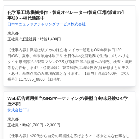
化学系工場/機械操作・製造オペレーター/製造/工場/派遣の仕
事/20～40代活躍中
日本マニュファクチャリングサービス株式会社
東京都
正社員 / 派遣社員：時給1,400円
【仕事内容】職場は駅チカの好立地 マイカー通勤もOK!年間休日120
日/GW、夏季、年末年始休暇アリ 土日休み×交替勤務で生活にメリハリを
タイヤ形成部品の製造マシンOP及び原材料等の設備への補充、検査・運搬
等をお任せします! 〈必要経験〉 製造経験(工場経験必須) 研修まとめテス
トあり、基準点者のみ現場配属となります。 【給与】時給1400円 【求人
番号】1175585_8860 【勤務地...
Web広告運用担当/SNSマーケティング/髪型自由/未経験OK/学
歴不問
株式会社FFU
東京都
正社員：時給1,700円～2,300円
【仕事内容】<20代から自分の可能性を広げよう!> 「将来どんな仕事をし