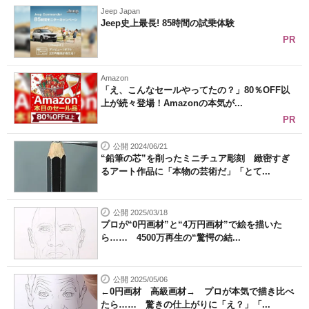
Jeep Japan
Jeep史上最長! 85時間の試乗体験
PR
Amazon
「え、こんなセールやってたの？」80％OFF以
上が続々登場！Amazonの本気が...
PR
公開 2024/06/21
“鉛筆の芯”を削ったミニチュア彫刻 緻密すぎ
るアート作品に「本物の芸術だ」「とて...
公開 2025/03/18
プロが“0円画材”と“4万円画材”で絵を描いた
ら…… 4500万再生の“驚愕の結...
公開 2025/05/06
←0円画材 高級画材→ プロが本気で描き比べ
たら…… 驚きの仕上がりに「え？」「...