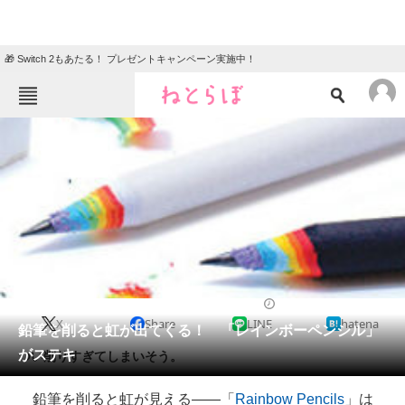
🎁 Switch 2もあたる！ プレゼントキャンペーン実施中！
ねとらぼメニュー
TOP
ニュース
エンタメ
クイズ
グルメ
地域
住まい
教育・育児
動物
リサーチ
2013/10/06 12:00（公開）
X
Share
LINE
hatena
会員記事
鉛筆を削ると虹が出てくる！ 「レインボーペンシル」
がステキ
つい削りすぎてしまいそう。
メディア
鉛筆を削ると虹が見える――「
Rainbow Pencils
」は
注目記事を集めた総合ページ