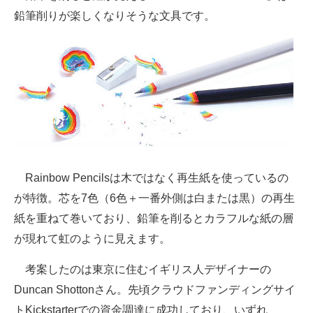
鉛筆削りが楽しくなりそうな文具です。
ITの今と未来を見通す
スマホと通信の最新トレンド
進化するPCとデバイスの未来
好きが集まる 比べて選べる
ビジネスと働き方のヒント
Rainbow Pencilsは木ではなく再生紙を使っているの
AI活用のいまが分かる
が特徴。芯を7色（6色＋一番外側は白または黒）の再生
企業ITのトレンドを詳説
紙を重ねて巻いており、鉛筆を削るとカラフルな紙の層
が現れて虹のように見えます。
経営リーダーのコミュニティ
考案したのは東京に住むイギリス人デザイナーの
マーケ×ITの今がよく分かる
Duncan Shottonさん。先頃クラウドファンディングサイ
ITエンジニア向け専門サイト
トKickstarterでの資金調達に成功しており、いずれ