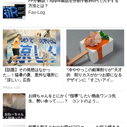
FPが解説！Apple製品を分割手数料0円で入手する
方法とは？
Fav-Log
【話題】その発想はなかっ
“冷ややっこの鉛筆削りが”天才
た…！猛暑の夏、意外な場所に
的 削りカスがかつお節になる
「涼しい」広告
デザインに「すごいアイ...
PR(ねとらぼ)
お姉ちゃんをとにかく“指導”したい熱血ワンコ先
生、勢い余って……？ コントのよう...