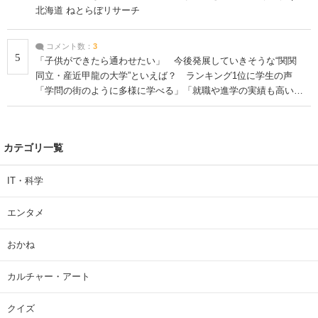
北海道 ねとらぼリサーチ
コメント数：
3
5
「子供ができたら通わせたい」 今後発展していきそうな“関関
同立・産近甲龍の大学”といえば？ ランキング1位に学生の声
「学問の街のように多様に学べる」「就職や進学の実績も高い」
| 大学 ねとらぼリサーチ
カテゴリ一覧
IT・科学
エンタメ
おかね
カルチャー・アート
クイズ