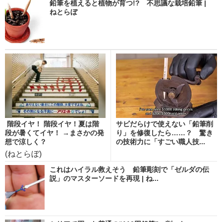
鉛筆を植えると植物が育つ!? 不思議な栽培鉛筆 |
ねとらぼ
階段イヤ！ 階段イヤ！夏は階
サビだらけで使えない「鉛筆削
段が暑くてイヤ！ →まさかの発
り」を修復したら……？ 驚き
想で涼しく？
の技術力に「すごい職人技...
(ねとらぼ)
これはハイラル救えそう 鉛筆彫刻で「ゼルダの伝
説」のマスターソードを再現 | ね...