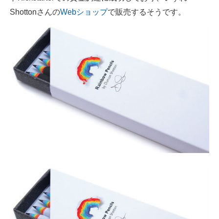
Shottonさんの
Webショップ
で販売するそうです。
企業向けIT製品の総合サイト
IT製品の技術・比較・事例
製造業のIT導入・活用を支援
モノづくり技術者専門サイト
エレクトロニクス専門サイト
電子設計の基本と応用
エネルギーの専門メディア
建設×テクノロジーの最前線
ちょっと気になるネットの話題