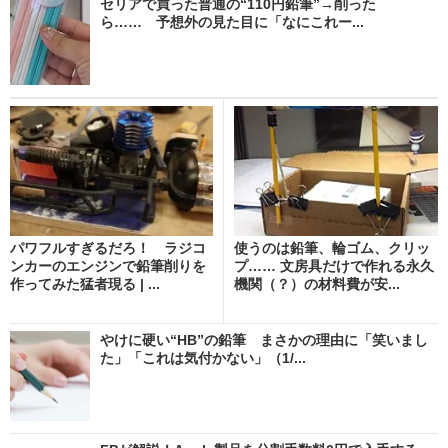
セリアで買った普通の“110円鉛筆”→削った
ら…… 予想外の見た目に「なにこれー...
パワフルすぎるだろ！ ラジコ
使うのは鉛筆、輪ゴム、クリッ
ンカーのエンジンで鉛筆削りを
プ…… 文房具だけで作れる永久
作ってみた猛者現る | ...
機関（？）の材料費が安...
やけに硬い“HB”の鉛筆 まさかの理由に「笑いまし
た」「これは気付かない」（1/...