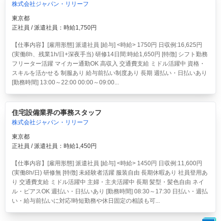
株式会社ジャパン・リリーフ
東京都
正社員 / 派遣社員：時給1,750円
【仕事内容】[雇用形態] 派遣社員 [給与] <時給> 1750円 日収例:16,625円
(実働8h、残業1h/日+深夜手当) 研修14日間:時給1,650円 [特徴] シフト勤務
フリーター活躍 マイカー通勤OK 高収入 交通費支給 ミドル活躍中 資格・
スキルを活かせる 制服あり 給与前払い制度あり 長期 週払い・日払いあり
[勤務時間] 13:00～22:00 00:00～09:00...
住宅設備業界の事務スタッフ
株式会社ジャパン・リリーフ
東京都
正社員 / 派遣社員：時給1,450円
【仕事内容】[雇用形態] 派遣社員 [給与] <時給> 1450円 日収例:11,600円
(実働8h/日) 研修無 [特徴] 未経験者活躍 服装自由 長期休暇あり 社員登用あ
り 交通費支給 ミドル活躍中 主婦・主夫活躍中 長期 髪型・髪色自由 ネイ
ル・ピアスOK 週払い・日払いあり [勤務時間] 08:30～17:30 日払い・週払
い・給与前払いに対応!時短勤務や休日固定の相談も可...