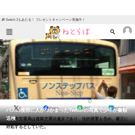
🎁 Switch 2もあたる！ プレゼントキャンペーン実施中！
ねとらぼメニュー
TOP
ニュース
エンタメ
クイズ
グルメ
地域
住まい
教育・育児
動物
リサーチ
2013/10/08 12:43（公開）
X
Share
LINE
hatena
会員記事
バスの後部に人がつかまったTwitterの写真で少年が書類
送検
横浜市交通局は道路交通法違反であり、法的措置も含め、厳正に
メディア
対処するとしていた。
注目記事を集めた総合ページ