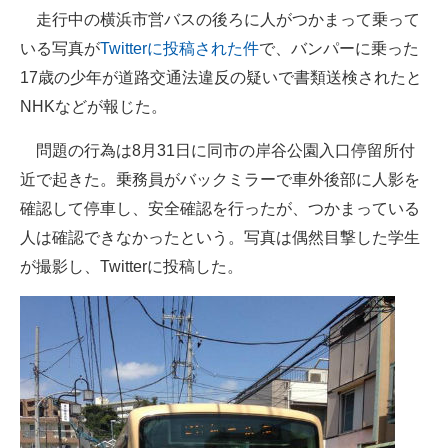
走行中の横浜市営バスの後ろに人がつかまって乗って
ITの今と未来を見通す
いる写真が
Twitterに投稿された件
で、バンパーに乗った
17歳の少年が道路交通法違反の疑いで書類送検されたと
スマホと通信の最新トレンド
NHKなどが報じた。
進化するPCとデバイスの未来
問題の行為は8月31日に同市の岸谷公園入口停留所付
好きが集まる 比べて選べる
近で起きた。乗務員がバックミラーで車外後部に人影を
確認して停車し、安全確認を行ったが、つかまっている
ビジネスと働き方のヒント
人は確認できなかったという。写真は偶然目撃した学生
AI活用のいまが分かる
が撮影し、Twitterに投稿した。
企業ITのトレンドを詳説
経営リーダーのコミュニティ
マーケ×ITの今がよく分かる
ITエンジニア向け専門サイト