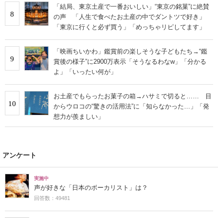
「結局、東京土産で一番おいしい」“東京の銘菓”に絶賛
8
の声 「人生で食べたお土産の中でダントツで好き」
「東京に行くと必ず買う」「めっちゃリピしてます」
「映画ちいかわ」鑑賞前の楽しそうな子どもたち→“鑑
9
賞後の様子”に2900万表示「そうなるわなw」「分かる
よ」「いったい何が」
お土産でもらったお菓子の箱→ハサミで切ると…… 目
10
からウロコの“驚きの活用法”に「知らなかった…」「発
想力が羨ましい」
アンケート
実施中
声が好きな「日本のボーカリスト」は？
回答数：49481