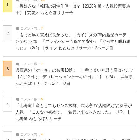
1
一番好きな「韓国の男性俳優」は？【2026年版・人気投票実施
中】 | 芸能人 ねとらぼリサーチ
コメント数：
7
2
「もっと早く買えば良かった」 カインズの“車内遮光カーテ
ン”が大人気 「プライバシーも保てて安心」「ぐっすり眠れま
した」（2/2） | ライフ ねとらぼリサーチ：2ページ目
コメント数：
7
3
兵庫県の「ケーキ」の名店10選！ 一番うまいと思う店はどこ？
【7月12日は「デコレーションケーキの日」！】（2/4） | 兵庫県
ねとらぼリサーチ：2ページ目
コメント数：
5
4
「北海道土産としてもセンス抜群」六花亭の“店舗限定”お菓子が
人気 「こんなの初めて」「箱買いするべきだった」（1/2） |
北海道 ねとらぼリサーチ
コメント数：
4
5