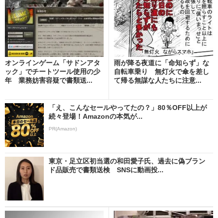
オンラインゲーム「サドンアタ
雨が降る夜道に「命知らず」な
ック」でチートツール使用の少
自転車乗り 無灯火で傘を差し
年 業務妨害容疑で書類送...
て帰る無謀な人たちに注意...
「え、こんなセールやってたの？」80％OFF以上が
続々登場！Amazonの本気が...
PR(Amazon)
東京・足立区初当選の和田愛子氏、過去に偽ブラン
ド品販売で書類送検 SNSに動画投...