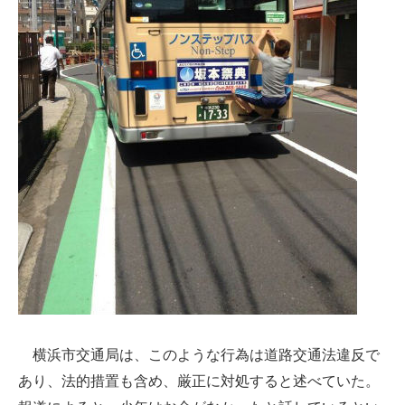
企業向けIT製品の総合サイト
IT製品の技術・比較・事例
製造業のIT導入・活用を支援
モノづくり技術者専門サイト
エレクトロニクス専門サイト
電子設計の基本と応用
エネルギーの専門メディア
建設×テクノロジーの最前線
ちょっと気になるネットの話題
横浜市交通局は、このような行為は道路交通法違反で
あり、法的措置も含め、厳正に対処すると述べていた。