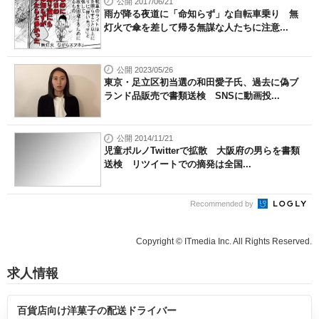
公開 2017/06/21
雨が降る夜道に「命知らず」な自転車乗り 無
灯火で傘を差して帰る無謀な人たちに注意...
公開 2023/05/26
東京・足立区初当選の和田愛子氏、過去に偽ブ
ランド品販売で書類送検 SNSに動画投...
公開 2014/11/21
児童ポルノTwitterで拡散 大阪府の男らを書類
送検 リツイートでの摘発は全国...
Recommended by
Copyright © ITmedia Inc. All Rights Reserved.
求人情報
百貨店向け洋菓子の配送ドライバー