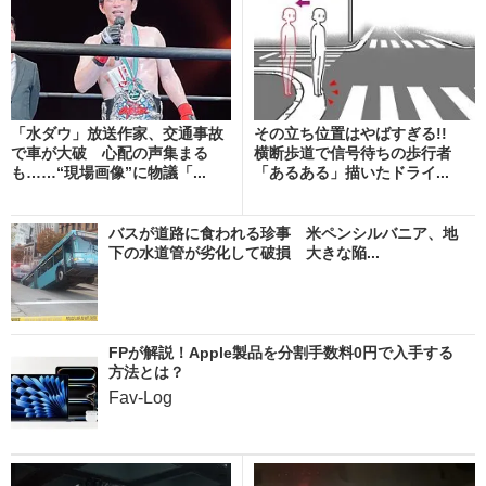
「水ダウ」放送作家、交通事故
その立ち位置はやばすぎる!!
で車が大破 心配の声集まる
横断歩道で信号待ちの歩行者
も……“現場画像”に物議「...
「あるある」描いたドライ...
バスが道路に食われる珍事 米ペンシルバニア、地
下の水道管が劣化して破損 大きな陥...
FPが解説！Apple製品を分割手数料0円で入手する
方法とは？
Fav-Log