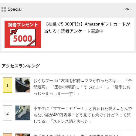
Special
- PR -
【抽選で5,000円分】Amazonギフトカードが
当たる！読者アンケート実施中
アクセスランキング
おうちプールに友達を招待→ママが作ったのは……「全
1
部最高」 “圧巻の料理”に「うっひょ～！」「勝手にお
っじゃまっしまーーす！」
小学生に「ママー！ヤギー！」と言われた愛犬→とんで
2
もない姿が480万表示「どう見ても犬ですけど？って顔
してる」「ストレス消え去った」