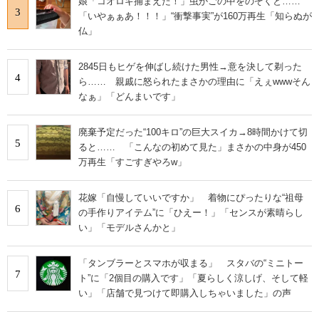
娘「コオロギ捕まえた！」虫かごの中をのぞくと……
3
「いやぁぁあ！！！」“衝撃事実”が160万再生「知らぬが
仏」
2845日もヒゲを伸ばし続けた男性→意を決して剃った
4
ら…… 親戚に怒られたまさかの理由に「えぇwwwそん
なぁ」「どんまいです」
廃棄予定だった“100キロ”の巨大スイカ→8時間かけて切
5
ると…… 「こんなの初めて見た」まさかの中身が450
万再生「すごすぎやろw」
花嫁「自慢していいですか」 着物にぴったりな“祖母
6
の手作りアイテム”に「ひえー！」「センスが素晴らし
い」「モデルさんかと」
「タンブラーとスマホが収まる」 スタバの“ミニトー
7
ト”に「2個目の購入です」「夏らしく涼しげ、そして軽
い」「店舗で見つけて即購入しちゃいました」の声