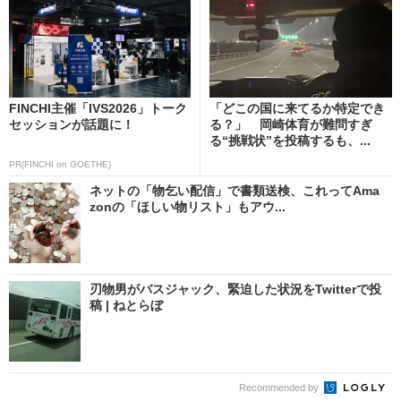
FINCHI主催「IVS2026」トーク
「どこの国に来てるか特定でき
セッションが話題に！
る？」 岡崎体育が難問すぎ
る“挑戦状”を投稿するも、...
PR(FINCHI on GOETHE)
ネットの「物乞い配信」で書類送検、これってAma
zonの「ほしい物リスト」もアウ...
刃物男がバスジャック、緊迫した状況をTwitterで投
稿 | ねとらぼ
Recommended by