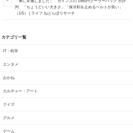
「車に常備しました」 カインズの“1980円クーラーバッグ”が評
判 「ちょうどいい大きさ」「保冷剤を止めるベルトが良い」
（1/5） | ライフ ねとらぼリサーチ
カテゴリ一覧
IT・科学
エンタメ
おかね
カルチャー・アート
クイズ
グルメ
ゲーム