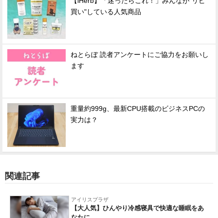
【iHerb】「迷ったらこれ！」みんなが"リピ
買い"している人気商品
ねとらぼ 読者アンケートにご協力をお願いし
ます
重量約999g、最新CPU搭載のビジネスPCの
実力は？
関連記事
アイリスプラザ
【大人気】ひんやり冷感寝具で快適な睡眠をあ
なたに。