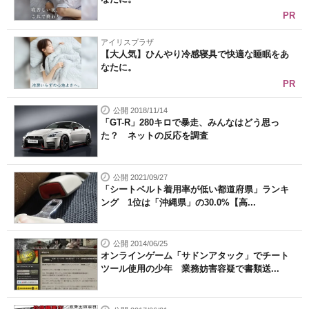
PR
アイリスプラザ
【大人気】ひんやり冷感寝具で快適な睡眠をあ
なたに。
PR
公開 2018/11/14
「GT-R」280キロで暴走、みんなはどう思っ
た？ ネットの反応を調査
公開 2021/09/27
「シートベルト着用率が低い都道府県」ランキ
ング 1位は「沖縄県」の30.0%【高...
公開 2014/06/25
オンラインゲーム「サドンアタック」でチート
ツール使用の少年 業務妨害容疑で書類送...