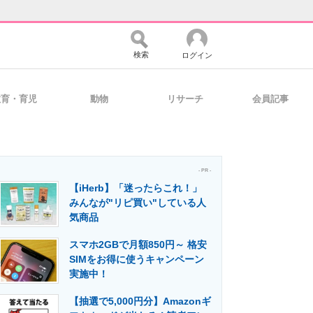
検索
ログイン
教育・育児
動物
リサーチ
会員記事
バイスの未来
好きが集まる 比べて選べる
- PR -
【iHerb】「迷ったらこれ！」
コミュニティ
マーケ×ITの今がよく分かる
みんなが"リピ買い"している人
気商品
スマホ2GBで月額850円～ 格安
・活用を支援
SIMをお得に使うキャンペーン
実施中！
【抽選で5,000円分】Amazonギ