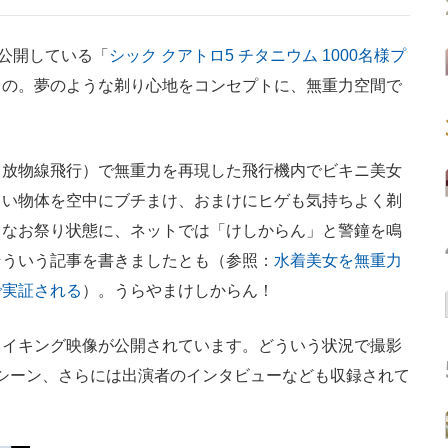
公開している「
シック クアトロ5 チタニウム 1000名様プ
もの。夢のような剃り心地をコンセプトに、無重力空間で
放物線飛行）で無重力を再現した飛行機内でビキニ美女
白い物体を空中にブチまけ、おまけにヒゲも気持ちよく剃
うなお祭り状態に、ネットでは「けしからん」と警鐘を鳴
そういう記事を書きましたとも（参照：
水着美女を無重力
で実証される
）。うらやまけしからん！
イキング映像が公開されています。どういう状況で撮影
シーン、さらには出演者のインタビューなども収録されて