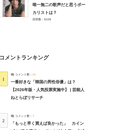
唯一無二の歌声だと思うボー
カリストは？
回答数：8108
コメントランキング
コメント数：
21
1
一番好きな「韓国の男性俳優」は？
【2026年版・人気投票実施中】 | 芸能人
ねとらぼリサーチ
コメント数：
7
2
「もっと早く買えば良かった」 カイン