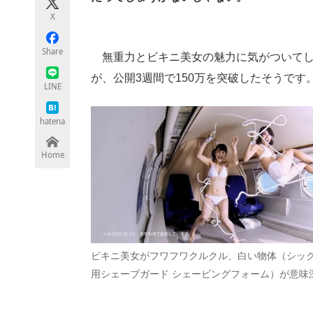
モノづくり技術者専門サイト
エレクトロ
X
Share
無重力とビキニ美女の魅力に気がついてし
が、公開3週間で150万を突破したそうで
ちょっと気になるネットの話題
LINE
hatena
Home
ビキニ美女がフワフワクルクル、白い物体（シック
用シェーブガード シェービングフォーム）が意味