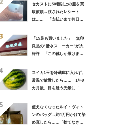
2
自画自賛
セカストに50着以上の服を買
取依頼→渡されたレシート
は…… 「支払いまで何日か
待たされた」衝撃的な光景に
3
「この値段はヤバすぎ」
「15足も買いました」 無印
良品の“撥水スニーカー”が大
好評 「この靴しか履けませ
ん」「本当に疲れにくい」
4
「一生買い続けます」
スイカ1玉を冷蔵庫に入れず、
常温で放置したら…… 1年8
カ月後、目を疑う光景に「ヤ
バいヤバいヤバい」「えっ、
5
こんな姿に……!?」
使えなくなったルイ・ヴィト
ンのバッグ→約4万円かけて染
め直したら……「捨てなきゃ