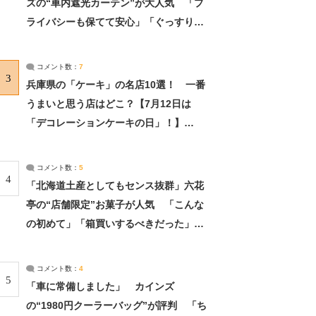
ズの“車内遮光カーテン”が大人気 「プ
ライバシーも保てて安心」「ぐっすり眠
れました」（2/2） | ライフ ねとらぼリ
サーチ：2ページ目
コメント数：
7
3
兵庫県の「ケーキ」の名店10選！ 一番
うまいと思う店はどこ？【7月12日は
「デコレーションケーキの日」！】
（2/4） | 兵庫県 ねとらぼリサーチ：2ペ
ージ目
コメント数：
5
4
「北海道土産としてもセンス抜群」六花
亭の“店舗限定”お菓子が人気 「こんな
の初めて」「箱買いするべきだった」
（1/2） | 北海道 ねとらぼリサーチ
コメント数：
4
5
「車に常備しました」 カインズ
の“1980円クーラーバッグ”が評判 「ち