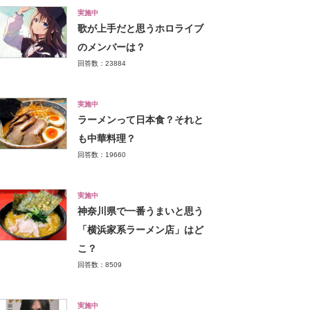
実施中
歌が上手だと思うホロライブ
のメンバーは？
回答数：23884
実施中
ラーメンって日本食？それと
も中華料理？
回答数：19660
実施中
神奈川県で一番うまいと思う
「横浜家系ラーメン店」はど
こ？
回答数：8509
実施中