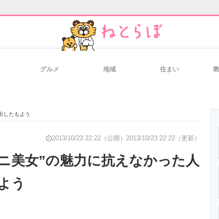
グルメ
地域
住まい
と未来を見通す
スマホと通信の最新トレンド
進化するPCとデ
出したもよう
のいまが分かる
企業ITのトレンドを詳説
経営リーダーの
2013/10/23 22:22（公開）
2013/10/23 22:22（更新）
キニ美女”の魅力に抗えなかった人
よう
T製品の総合サイト
IT製品の技術・比較・事例
製造業のIT導入