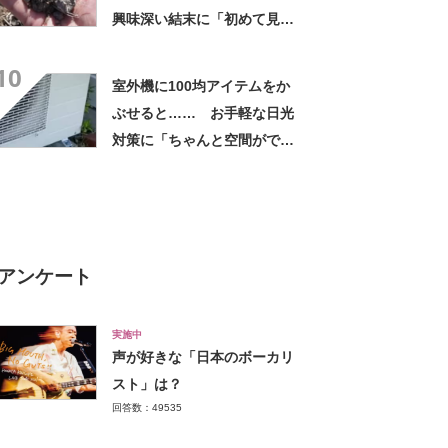
興味深い結末に「初めて見
た」「こんなデカくなん
10
の？」投稿者に話を聞いた
室外機に100均アイテムをか
ぶせると…… お手軽な日光
対策に「ちゃんと空間ができ
てグー」「これで楽します」
アンケート
実施中
声が好きな「日本のボーカリ
スト」は？
回答数：49535