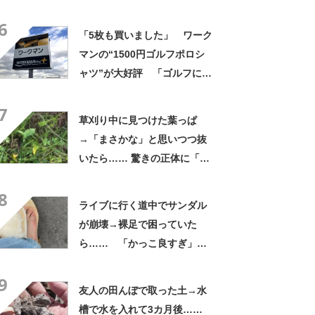
よかった」「そういう使い道
6
もあったのか」
「5枚も買いました」 ワーク
マンの“1500円ゴルフポロシ
ャツ”が大好評 「ゴルフにも
普段使いにも最適」「汗をか
7
いてもすぐ乾く」「全てに大
草刈り中に見つけた葉っぱ
満足しています」
→「まさかな」と思いつつ抜
いたら…… 驚きの正体に「お
宝やね」「生命力すごい」
8
ライブに行く道中でサンダル
が崩壊→裸足で困っていた
ら…… 「かっこ良すぎ」ま
さかの展開に感動「こういう
9
人に私もなりたい」
友人の田んぼで取った土→水
槽で水を入れて3カ月後……