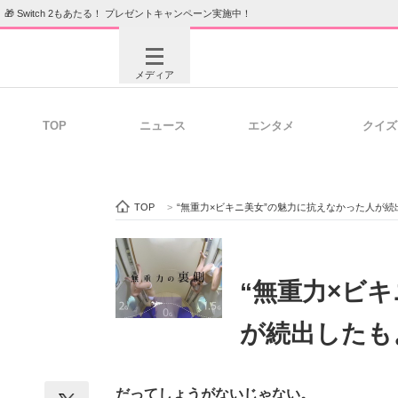
🎁 Switch 2もあたる！ プレゼントキャンペーン実施中！
メディア
TOP
ニュース
エンタメ
クイズ
注目記事を集めた総合ページ
ITの今
TOP
>
“無重力×ビキニ美女”の魅力に抗えなかった人が続
ビジネスと働き方のヒント
AI活用
“無重力×ビ
が続出したも
ITエンジニア向け専門サイト
企業向けI
だってしょうがないじゃない。