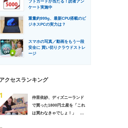
フトカードが当たる！読者アン
門メディア
建設×テクノロジーの最前線
ケート実施中
重量約999g、最新CPU搭載のビ
ジネスPCの実力は？
スマホの写真／動画をもう一段
安全に 買い切りクラウドストレ
ージ
アクセスランキング
1
仲里依紗、ディズニーランド
で買った1800円土産を「これ
は買わなきゃでしょ！」
「すっごい上手お買い物」と