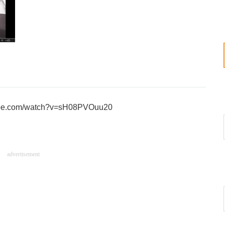
tube.com/watch?v=sH08PVOuu20
advertisement