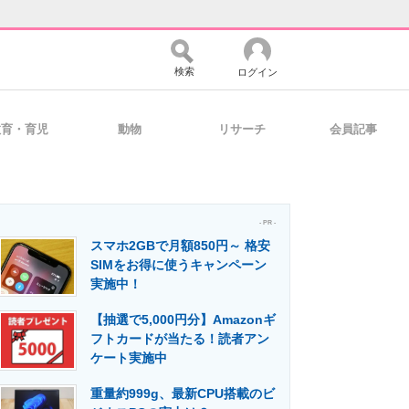
検索
ログイン
教育・育児
動物
リサーチ
会員記事
バイスの未来
好きが集まる 比べて選べる
- PR -
スマホ2GBで月額850円～ 格安
コミュニティ
マーケ×ITの今がよく分かる
SIMをお得に使うキャンペーン
実施中！
【抽選で5,000円分】Amazonギ
・活用を支援
フトカードが当たる！読者アン
ケート実施中
重量約999g、最新CPU搭載のビ