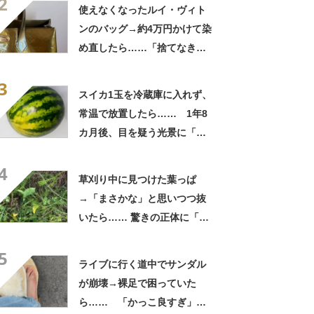
2
「この値段はヤバすぎ」
使えなくなったルイ・ヴィト
ンのバッグ→約4万円かけて染
め直したら……「捨てなきゃ
よかった」「そういう使い道
3
もあったのか」
スイカ1玉を冷蔵庫に入れず、
常温で放置したら…… 1年8
カ月後、目を疑う光景に「ヤ
バいヤバいヤバい」「えっ、
4
こんな姿に……!?」
草刈り中に見つけた葉っぱ
→「まさかな」と思いつつ抜
いたら…… 驚きの正体に「お
宝やね」「生命力すごい」
5
ライブに行く道中でサンダル
が崩壊→裸足で困っていた
ら…… 「かっこ良すぎ」ま