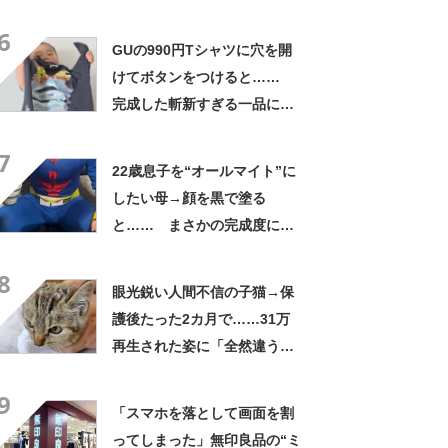
さかの展開に感動「こういう
6
人に私もなりたい」
GUの990円Tシャツに穴を開
けてボタンをつけると……
完成した斬新すぎる一品に称
賛「これすごい」
7
22歳息子を“オールマイト”に
したい母→顔を黒で塗る
と…… まさかの完成度に
「フィギュアかと思ったら人
8
間」「質感良すぎ」
眼光鋭い人間不信の子猫→保
護後たった2カ月で……31万
再生された姿に「全然違う」
「本当に愛の力ですね」
9
「スマホを落として画面を割
ってしまった」無印良品の“ミ