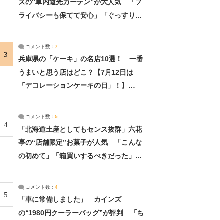
ズの“車内遮光カーテン”が大人気 「プ
ライバシーも保てて安心」「ぐっすり眠
れました」（2/2） | ライフ ねとらぼリ
サーチ：2ページ目
コメント数：
7
3
兵庫県の「ケーキ」の名店10選！ 一番
うまいと思う店はどこ？【7月12日は
「デコレーションケーキの日」！】
（2/4） | 兵庫県 ねとらぼリサーチ：2ペ
ージ目
コメント数：
5
4
「北海道土産としてもセンス抜群」六花
亭の“店舗限定”お菓子が人気 「こんな
の初めて」「箱買いするべきだった」
（1/2） | 北海道 ねとらぼリサーチ
コメント数：
4
5
「車に常備しました」 カインズ
の“1980円クーラーバッグ”が評判 「ち