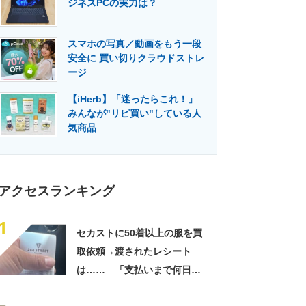
ジネスPCの実力は？
門メディア
建設×テクノロジーの最前線
スマホの写真／動画をもう一段
安全に 買い切りクラウドストレ
ージ
【iHerb】「迷ったらこれ！」
みんなが"リピ買い"している人
気商品
アクセスランキング
1
セカストに50着以上の服を買
取依頼→渡されたレシート
は…… 「支払いまで何日か
待たされた」衝撃的な光景に