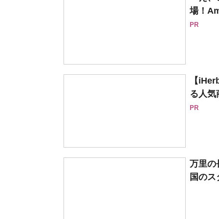
場！Am
PR
【iH
る人気
PR
万里の
国のス