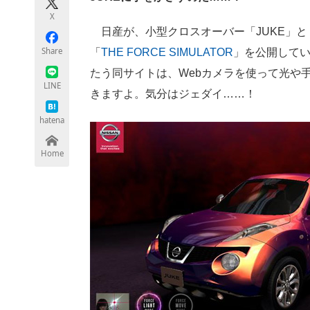
モノづくり技術者専門サイト
エレクトロ
X
日産が、小型クロスオーバー「JUKE」と
Share
「
THE FORCE SIMULATOR
」を公開してい
たう同サイトは、Webカメラを使って光や
ちょっと気になるネットの話題
LINE
きますよ。気分はジェダイ……！
hatena
Home