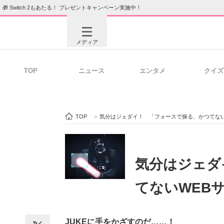
🎁 Switch 2もあたる！ プレゼントキャンペーン実施中！
メディア
TOP
ニュース
エンタメ
クイズ
注目記事を集めた総合ページ
ITの今
TOP
>
気分はジェダイ！ 「フォースで操る、かつてない
ビジネスと働き方のヒント
AI活用
気分はジェダ
てないWEB
ITエンジニア向け専門サイト
企業向けI
JUKEに手をかざすのだ……！