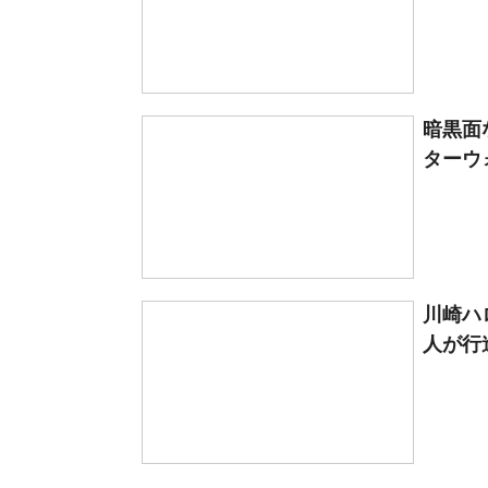
暗黒面
ターウ
川崎ハ
人が行