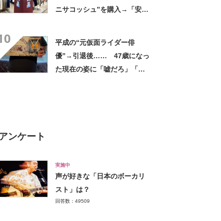
ニサコッシュ”を購入→「安心
して持ち歩ける」ように
10
「付けているのを忘れるくら
平成の“元仮面ライダー俳
い軽い」など好評
優”→引退後…… 47歳になっ
た現在の姿に「嘘だろ」「声
出た」と108万再生
アンケート
実施中
声が好きな「日本のボーカリ
スト」は？
回答数：49509