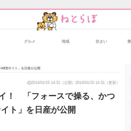
グルメ
地域
住まい
と未来を見通す
スマホと通信の最新トレンド
進化するPCとデ
WEBサイト」を日産が公開
のいまが分かる
企業ITのトレンドを詳説
経営リーダーの
2014/01/15 14:31（公開）
2014/01/15 14:31（更新）
イ！ 「フォースで操る、かつ
サイト」を日産が公開
T製品の総合サイト
IT製品の技術・比較・事例
製造業のIT導入