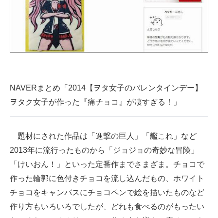
企業向けIT製品の総合サイト
IT製品の技術・比較・事例
製造業のIT導入・活用を支援
モノづくり技術者専門サイト
NAVERまとめ「2014【ヲタ女子のバレンタインデー】
エレクトロニクス専門サイト
ヲタク女子が作った『痛チョコ』が凄すぎる！」
電子設計の基本と応用
題材にされた作品は「進撃の巨人」「艦これ」など
エネルギーの専門メディア
2013年に流行ったものから「ジョジョの奇妙な冒険」
建設×テクノロジーの最前線
「けいおん！」といった定番作までさまざま。チョコで
作った輪郭に色付きチョコを流し込んだもの、ホワイト
ちょっと気になるネットの話題
チョコをキャンバスにチョコペンで絵を描いたものなど
作り方もいろいろでしたが、どれも食べるのがもったい