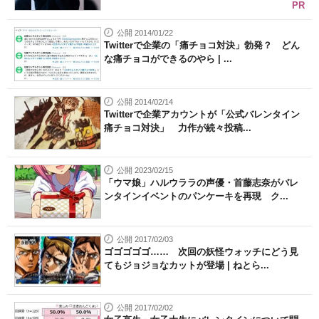
PR
公開 2014/01/22
Twitterで企業の「痛チョコ対決」勃発？ どん
な痛チョコができるのやら | ...
公開 2014/02/14
Twitterで企業アカウントが「公式バレンタイン
痛チョコ対決」 力作が続々投稿...
公開 2023/02/15
「ウマ娘」ハルウララの声優・首藤志奈がバレ
ンタインイベントのパンケーキを再現 ク...
公開 2017/02/03
ゴゴゴゴゴ…… 次回の妖怪ウォッチにどう見
てもジョジョなカットが登場 | ねとら...
公開 2017/02/02