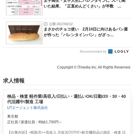
女子高生・女子大生にバレンタインについて聞
いた結果、「正直めんどくさい」が半数 ...
公開 2017/02/12
まさかのチョコ使い 2月14日に向けあるパン屋
が作った「バレンタインパン」がざっ...
Recommended by
Copyright © ITmedia Inc. All Rights Reserved.
求人情報
検品・検査 軽作業/高収入/日払い・週払いOK/日勤/20・30・40
代活躍中/製造 工場
UTエージェント株式会社
東京都
正社員 / 派遣社員：時給1,700円～
【仕事内容】<昭島市><高収入 月収30万円可>航空機部品の測定・検査 日