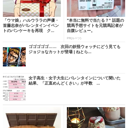
「ウマ娘」ハルウララの声優・
"本当に無料で当たる？" 話題の
首藤志奈がバレンタインイベン
競馬予想サイトを元競馬記者が
トのパンケーキを再現 ク...
自腹レビュー。
PR(ルーツ)
ゴゴゴゴゴ…… 次回の妖怪ウォッチにどう見ても
ジョジョなカットが登場 | ねとら...
女子高生・女子大生にバレンタインについて聞いた
結果、「正直めんどくさい」が半数 ...