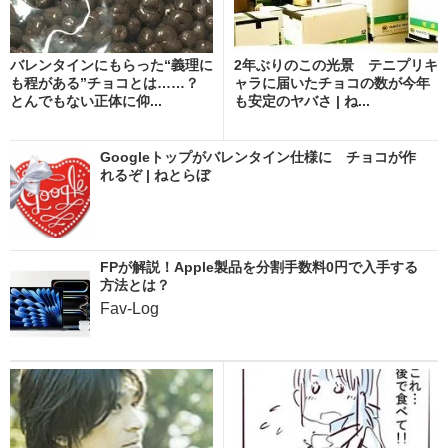
バレンタインにもらった“義理に
2年ぶりのこの光景 テニプリキ
も程がある”チョコとは……？
ャラに届いたチョコの数が今年
とんでもない正体に仰...
も安定のヤバさ | ね...
Googleトップがバレンタイン仕様に チョコが作
れるぞ | ねとらぼ
FPが解説！Apple製品を分割手数料0円で入手する
方法とは？
Fav-Log