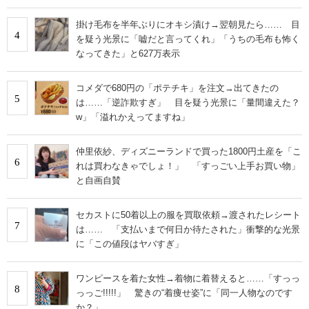
掛け毛布を半年ぶりにオキシ漬け→翌朝見たら…… 目
4
を疑う光景に「嘘だと言ってくれ」「うちの毛布も怖く
なってきた」と627万表示
コメダで680円の「ポテチキ」を注文→出てきたの
5
は……「逆詐欺すぎ」 目を疑う光景に「量間違えた？
w」「溢れかえってますね」
仲里依紗、ディズニーランドで買った1800円土産を「こ
6
れは買わなきゃでしょ！」 「すっごい上手お買い物」
と自画自賛
セカストに50着以上の服を買取依頼→渡されたレシート
7
は…… 「支払いまで何日か待たされた」衝撃的な光景
に「この値段はヤバすぎ」
ワンピースを着た女性→着物に着替えると……「すっっ
8
っっご!!!!!」 驚きの“着痩せ姿”に「同一人物なのです
か？」