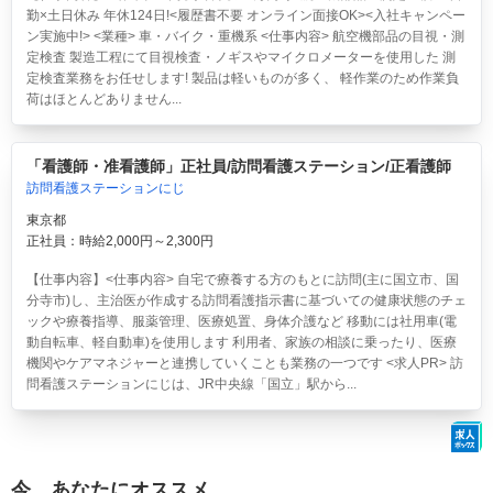
勤×土日休み 年休124日!<履歴書不要 オンライン面接OK><入社キャンペー
ン実施中!> <業種> 車・バイク・重機系 <仕事内容> 航空機部品の目視・測
定検査 製造工程にて目視検査・ノギスやマイクロメーターを使用した 測
定検査業務をお任せします! 製品は軽いものが多く、 軽作業のため作業負
荷はほとんどありません...
「看護師・准看護師」正社員/訪問看護ステーション/正看護師
訪問看護ステーションにじ
東京都
正社員：時給2,000円～2,300円
【仕事内容】<仕事内容> 自宅で療養する方のもとに訪問(主に国立市、国
分寺市)し、主治医が作成する訪問看護指示書に基づいての健康状態のチェ
ックや療養指導、服薬管理、医療処置、身体介護など 移動には社用車(電
動自転車、軽自動車)を使用します 利用者、家族の相談に乗ったり、医療
機関やケアマネジャーと連携していくことも業務の一つです <求人PR> 訪
問看護ステーションにじは、JR中央線「国立」駅から...
今、あなたにオススメ