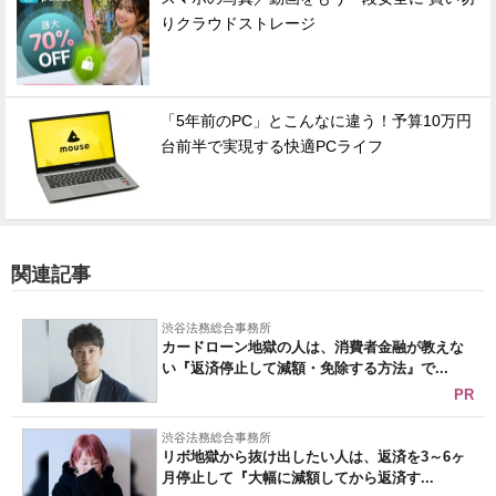
りクラウドストレージ
「5年前のPC」とこんなに違う！予算10万円
台前半で実現する快適PCライフ
関連記事
渋谷法務総合事務所
カードローン地獄の人は、消費者金融が教えな
い『返済停止して減額・免除する方法』で...
PR
渋谷法務総合事務所
リボ地獄から抜け出したい人は、返済を3～6ヶ
月停止して『大幅に減額してから返済す...