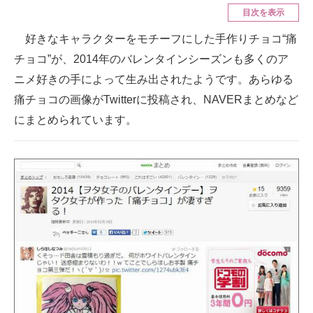
目次を表示
ITの今と未来を見通す
好きなキャラクターをモチーフにした手作りチョコ“痛
チョコ”が、2014年のバレンタインシーズンも多くのア
スマホと通信の最新トレンド
ニメ好きの手によって生み出されたようです。あらゆる
進化するPCとデバイスの未来
痛チョコの画像がTwitterに投稿され、NAVERまとめなど
にまとめられています。
好きが集まる 比べて選べる
ビジネスと働き方のヒント
AI活用のいまが分かる
企業ITのトレンドを詳説
経営リーダーのコミュニティ
マーケ×ITの今がよく分かる
ITエンジニア向け専門サイト