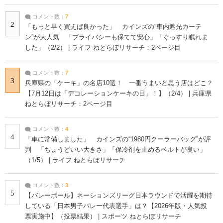
コメント数：
7
2
「もっと早く買えば良かった」 カインズの“車内遮光カーテ
ン”が大人気 「プライバシーも保てて安心」「ぐっすり眠れま
した」（2/2） | ライフ ねとらぼリサーチ：2ページ目
コメント数：
7
3
兵庫県の「ケーキ」の名店10選！ 一番うまいと思う店はどこ？
【7月12日は「デコレーションケーキの日」！】（2/4） | 兵庫県
ねとらぼリサーチ：2ページ目
コメント数：
4
4
「車に常備しました」 カインズの“1980円クーラーバッグ”が評
判 「ちょうどいい大きさ」「保冷剤を止めるベルトが良い」
（1/5） | ライフ ねとらぼリサーチ
コメント数：
3
5
【バレーボール】ネーションズリーグ日本ラウンドで活躍を期待
している「日本男子バレー代表選手」は？【2026年版・人気投
票実施中】（投票結果） | スポーツ ねとらぼリサーチ