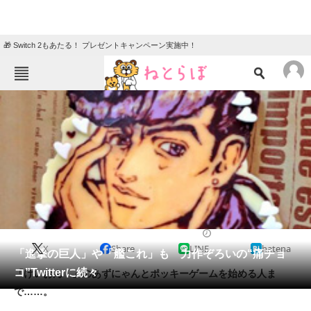
🎁 Switch 2もあたる！ プレゼントキャンペーン実施中！
ねとらぼメニュー
TOP
ニュース
エンタメ
クイズ
グルメ
地域
住まい
教育・育児
動物
リサーチ
2014/02/14 21:21（公開）
X
Share
LINE
hatena
会員記事
「進撃の巨人」や「艦これ」も 力作ぞろいの“痛チョ
コ”Twitterに続々
「けいおん！」のあずにゃんとポッキーゲームを始める人ま
メディア
で……。
注目記事を集めた総合ページ