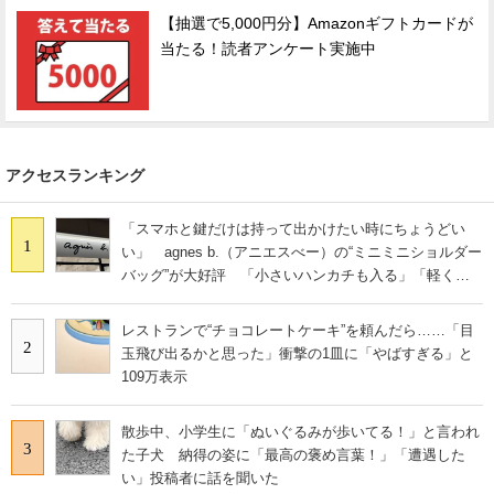
【抽選で5,000円分】Amazonギフトカードが
当たる！読者アンケート実施中
アクセスランキング
「スマホと鍵だけは持って出かけたい時にちょうどい
1
い」 agnes b.（アニエスべー）の“ミニミニショルダー
バッグ”が大好評 「小さいハンカチも入る」「軽くて
旅行でも活躍します
レストランで“チョコレートケーキ”を頼んだら……「目
2
玉飛び出るかと思った」衝撃の1皿に「やばすぎる」と
109万表示
散歩中、小学生に「ぬいぐるみが歩いてる！」と言われ
3
た子犬 納得の姿に「最高の褒め言葉！」「遭遇した
い」投稿者に話を聞いた