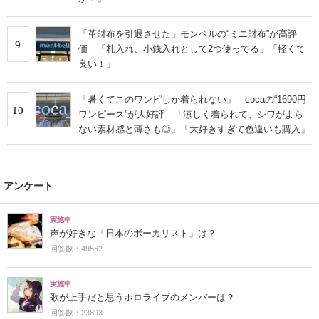
「革財布を引退させた」モンベルの“ミニ財布”が高評
9
価 「札入れ、小銭入れとして2つ使ってる」「軽くて
良い！」
「暑くてこのワンピしか着られない」 cocaの“1690円
10
ワンピース”が大好評 「涼しく着られて、シワがよら
ない素材感と薄さも◎」「大好きすぎて色違いも購入」
アンケート
実施中
声が好きな「日本のボーカリスト」は？
回答数：49562
実施中
歌が上手だと思うホロライブのメンバーは？
回答数：23893