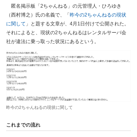
匿名掲示板「2ちゃんねる」の元管理人・ひろゆき
ITの今と未来を見通す
（西村博之）氏の名義で、「
昨今の2ちゃんねるの現状
に関して
」と題する文章が、4月1日付けで公開された。
スマホと通信の最新トレンド
それによると、現状の2ちゃんねるはレンタルサーバ会
進化するPCとデバイスの未来
社が違法に乗っ取った状況にあるという。
好きが集まる 比べて選べる
ビジネスと働き方のヒント
AI活用のいまが分かる
企業ITのトレンドを詳説
経営リーダーのコミュニティ
昨今の2ちゃんねるの現状に関して
マーケ×ITの今がよく分かる
これまでの流れ
ITエンジニア向け専門サイト