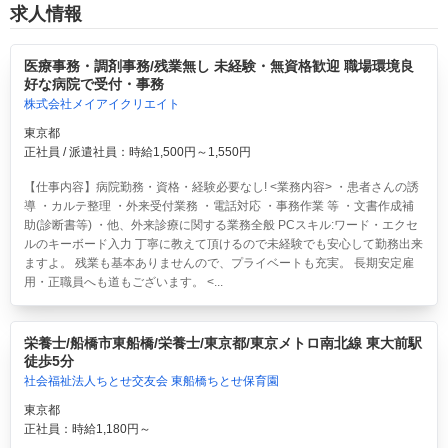
求人情報
医療事務・調剤事務/残業無し 未経験・無資格歓迎 職場環境良
好な病院で受付・事務
株式会社メイアイクリエイト
東京都
正社員 / 派遣社員：時給1,500円～1,550円
【仕事内容】病院勤務・資格・経験必要なし! <業務内容> ・患者さんの誘
導 ・カルテ整理 ・外来受付業務 ・電話対応 ・事務作業 等 ・文書作成補
助(診断書等) ・他、外来診療に関する業務全般 PCスキル:ワード・エクセ
ルのキーボード入力 丁寧に教えて頂けるので未経験でも安心して勤務出来
ますよ。 残業も基本ありませんので、プライベートも充実。 長期安定雇
用・正職員へも道もございます。 <...
栄養士/船橋市東船橋/栄養士/東京都/東京メトロ南北線 東大前駅
徒歩5分
社会福祉法人ちとせ交友会 東船橋ちとせ保育園
東京都
正社員：時給1,180円～