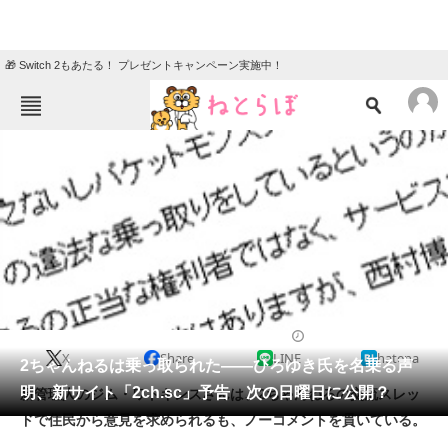
🎁 Switch 2もあたる！ プレゼントキャンペーン実施中！
ねとらぼメニュー
TOP
ニュース
エンタメ
クイズ
グルメ
地域
住まい
教育・育児
動物
リサーチ
2014/04/02 18:18（公開）
X
Share
LINE
hatena
会員記事
2ちゃんねるは乗っ取られた――ひろゆき氏を名乗る声
明、新サイト「2ch.sc」予告 次の日曜日に公開？
新管理人のジム・ワトキンスさんは、2ちゃんねるの交流スレッ
メディア
ドで住民から意見を求められるも、ノーコメントを貫いている。
注目記事を集めた総合ページ