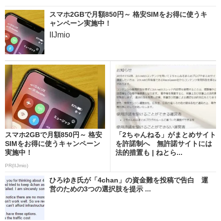
スマホ2GBで月額850円～ 格安SIMをお得に使うキ
ャンペーン実施中！
IIJmio
スマホ2GBで月額850円～ 格安
「2ちゃんねる」がまとめサイト
SIMをお得に使うキャンペーン
を許諾制へ 無許諾サイトには
実施中！
法的措置も | ねとら...
PR(IIJmio)
ひろゆき氏が「4chan」の資金難を投稿で告白 運
営のための3つの選択肢を提示 ...