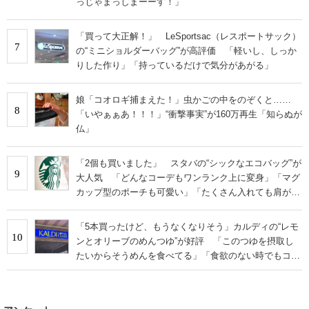
っじゃまっしまーーす！」
「買って大正解！」 LeSportsac（レスポートサック）
7
の“ミニショルダーバッグ”が高評価 「軽いし、しっか
りした作り」「持っているだけで気分があがる」
娘「コオロギ捕まえた！」虫かごの中をのぞくと……
8
「いやぁぁあ！！！」“衝撃事実”が160万再生「知らぬが
仏」
「2個も買いました」 スタバの“シックなエコバッグ”が
9
大人気 「どんなコーデもワンランク上に変身」「マグ
カップ型のポーチも可愛い」「たくさん入れても肩が痛
くならない」
「5本買ったけど、もうなくなりそう」カルディの“レモ
10
ンとオリーブのめんつゆ”が好評 「このつゆを摂取し
たいからそうめんを食べてる」「食欲のない時でもコレ
で食べられる」