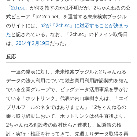
「
2ch.sc
」が何を指すのかは不明だが、2ちゃんねるの公
式ビューア「p2.2ch.net」を運営する未来検索ブラジル
のサイトには、
p2が「2ch.sc」に対応することが決まっ
た
と記されている。なお、「2ch.sc」のドメイン取得日
は、
2014年2月19日
だった。
反応
一連の発表に対し、未来検索ブラジルと2ちゃんねる
データの法人利用について独占商用利用許諾契約を結ん
でいる企業グループで、ビッグデータ活用事業を手がけ
ている「ホットリンク」代表の内山幸樹さんは、「エイ
プリルフールのネタではありません」「2ちゃんねるの
乗っ取り騒動において、ホットリンクは発生直後より、
2ちゃんねる創設者の西村氏らと連携し、回避策の検
討・実行・検証を行ってきて、先週よりデータ取得を再