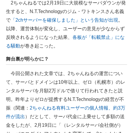
2ちゃんねるでは2月19日に大規模なサーバダウンが発
企業向けIT製品の総合サイト
生すると、N.T.Technologyのジム・ワトキンスさん名義
で
「2chサーバーを確保しました」という告知が出現
。
IT製品の技術・比較・事例
以降、運営体制が変化し、ユーザーの意見が少なからず
製造業のIT導入・活用を支援
反映されるようになった結果、
各板が「転載禁止」にな
モノづくり技術者専門サイト
る騒動
が巻き起こった。
エレクトロニクス専門サイト
舞台裏が明らかに？
電子設計の基本と応用
今回公開された文章では、2ちゃんねるの運営につい
て、サーバとドメインは10年以上、ゼロ（札幌市）のレ
エネルギーの専門メディア
ンタルサーバを月額2万ドルで借りて行われてきたと説
建設×テクノロジーの最前線
明。昨年よりゼロが提携するN.T.Technologyの経営が不
振（関連：
2ちゃんねる有料ユーザーの個人情報、約3万
ちょっと気になるネットの話題
件が流出
）だとして、サーバ代金に上乗せして多額の送
金をしたが、2月19日に「（レンタルサーバ会社側が）