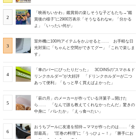
「映画ちいかわ」鑑賞前の楽しそうな子どもたち→“鑑
2
賞後の様子”に2900万表示「そうなるわなw」「分かる
よ」「いったい何が」
室外機に100均アイテムをかぶせると…… お手軽な日
3
光対策に「ちゃんと空間ができてグー」「これで楽しま
す」
「車のバーにぴったりだった」 3COINSの“スマホ＆ド
4
リンクホルダー”が大好評 「ドリンクホルダーが二つ
あって便利」「もっと早く買えばよかった」
「萩の月」のメーカーが作っている洋菓子→開けた
5
ら…… 「なんで誰も教えてくれなかったんだ」驚きの
中身に「バレたか」「えっ食べたい」
おうちプールに友達を招待→ママが作ったのは……「全
6
部最高」 “圧巻の料理”に「うっひょ～！」「勝手にお