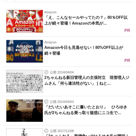
Amazon
「え、こんなセールやってたの？」80％OFF以
上が続々登場！Amazonの本気が...
PR
Amazon
Amazon今日も見逃せない！80%OFF以上が
続々登場
PR
公開 2014/04/04
2ちゃんねる新旧管理人の主張対立 現管理人ジ
ムさん「何ら違法性がない」 | ねと...
公開 2014/04/03
「だいたいあそこに書いたとおり」 ひろゆき
氏が2ちゃんねる乗っ取り疑惑にニコ生で...
公開 2017/11/08