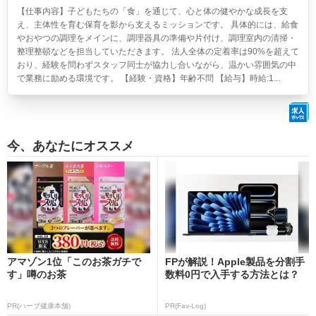
【仕事内容】子どもたちの「食」を通じて、心と体の健やかな成長を支
え、主体性を育む保育を影から支えるミッションです。 具体的には、給食
やおやつの調理をメインに、調理器具の準備や片付け、調理室内の清掃・
整理整頓などを担当していただきます。 法人全体の定着率は90%を超えて
おり、経験を問わずスタッフ同士が協力し合いながら、温かい雰囲気の中
で業務に励める環境です。 【経験・資格】年齢不問 【給与】時給:1...
今、あなたにオススメ
アマゾン1位「このお茶ガチで
FPが解説！Apple製品を分割手
す」噂のお茶
数料0円で入手する方法とは？
PR(ハーブ健康本舗)
PR(Fav-Log)