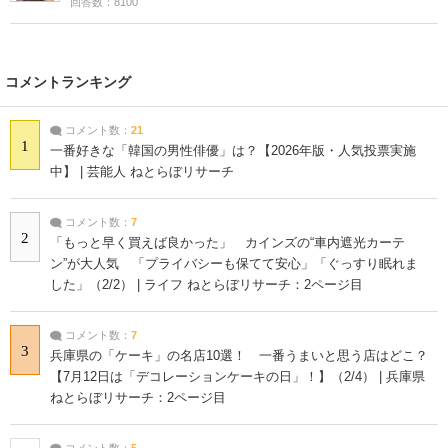
回答数：8100
コメントランキング
コメント数：
21
1
一番好きな「韓国の男性俳優」は？【2026年版・人気投票実施
中】 | 芸能人 ねとらぼリサーチ
コメント数：
7
2
「もっと早く買えば良かった」 カインズの“車内遮光カーテ
ン”が大人気 「プライバシーも保てて安心」「ぐっすり眠れま
した」（2/2） | ライフ ねとらぼリサーチ：2ページ目
コメント数：
7
3
兵庫県の「ケーキ」の名店10選！ 一番うまいと思う店はどこ？
【7月12日は「デコレーションケーキの日」！】（2/4） | 兵庫県
ねとらぼリサーチ：2ページ目
コメント数：
5