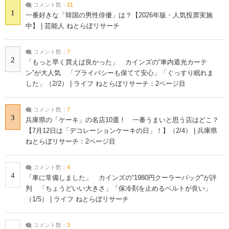
コメント数：
21
1
一番好きな「韓国の男性俳優」は？【2026年版・人気投票実施
中】 | 芸能人 ねとらぼリサーチ
コメント数：
7
2
「もっと早く買えば良かった」 カインズの“車内遮光カーテ
ン”が大人気 「プライバシーも保てて安心」「ぐっすり眠れま
した」（2/2） | ライフ ねとらぼリサーチ：2ページ目
コメント数：
7
3
兵庫県の「ケーキ」の名店10選！ 一番うまいと思う店はどこ？
【7月12日は「デコレーションケーキの日」！】（2/4） | 兵庫県
ねとらぼリサーチ：2ページ目
コメント数：
4
4
「車に常備しました」 カインズの“1980円クーラーバッグ”が評
判 「ちょうどいい大きさ」「保冷剤を止めるベルトが良い」
（1/5） | ライフ ねとらぼリサーチ
コメント数：
3