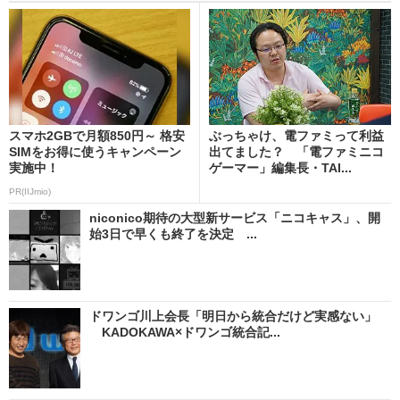
スマホ2GBで月額850円～ 格安
ぶっちゃけ、電ファミって利益
SIMをお得に使うキャンペーン
出てました？ 「電ファミニコ
実施中！
ゲーマー」編集長・TAI...
PR(IIJmio)
niconico期待の大型新サービス「ニコキャス」、開
始3日で早くも終了を決定 ...
ドワンゴ川上会長「明日から統合だけど実感ない」
KADOKAWA×ドワンゴ統合記...