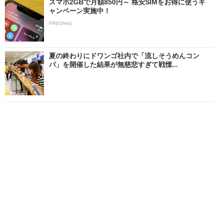
スマホ2GBで月額850円～ 格安SIMをお得に使うキ
ャンペーン実施中！
PR(IIJmio)
夏の終わりにドワンゴ社内で「流しそうめんコン
パ」を開催した結果が無慈悲すぎて戦慄...