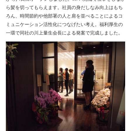
企業向けIT製品の総合サイト
ら髪を切ってもらえます。社員の身だしなみ向上はもち
ろん、時間節約や他部署の人と肩を並べることによるコ
IT製品の技術・比較・事例
ミュニケーション活性化につなげたい考え。福利厚生の
製造業のIT導入・活用を支援
一環で同社の川上量生会長による発案で完成しました。
モノづくり技術者専門サイト
エレクトロニクス専門サイト
電子設計の基本と応用
エネルギーの専門メディア
建設×テクノロジーの最前線
ちょっと気になるネットの話題