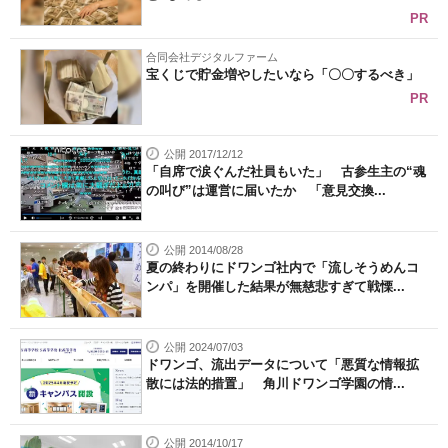
PR
合同会社デジタルファーム
宝くじで貯金増やしたいなら「〇〇するべき」
PR
公開 2017/12/12
「自席で涙ぐんだ社員もいた」 古参生主の“魂
の叫び”は運営に届いたか 「意見交換...
公開 2014/08/28
夏の終わりにドワンゴ社内で「流しそうめんコ
ンパ」を開催した結果が無慈悲すぎて戦慄...
公開 2024/07/03
ドワンゴ、流出データについて「悪質な情報拡
散には法的措置」 角川ドワンゴ学園の情...
公開 2014/10/17