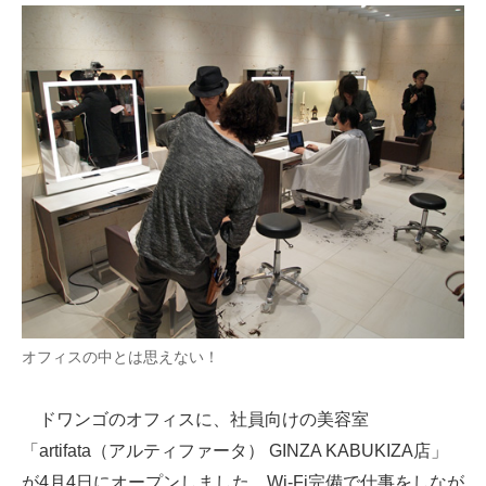
ITの今と未来を見通す
スマホと通信の最新トレンド
進化するPCとデバイスの未来
好きが集まる 比べて選べる
ビジネスと働き方のヒント
AI活用のいまが分かる
企業ITのトレンドを詳説
オフィスの中とは思えない！
経営リーダーのコミュニティ
ドワンゴのオフィスに、社員向けの美容室
マーケ×ITの今がよく分かる
「artifata（アルティファータ） GINZA KABUKIZA店」
ITエンジニア向け専門サイト
が4月4日にオープンしました。Wi-Fi完備で仕事をしなが