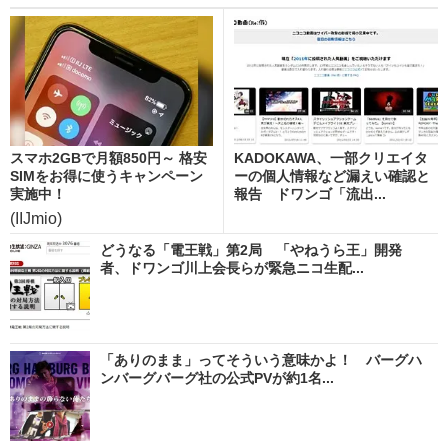
スマホ2GBで月額850円～ 格安
KADOKAWA、一部クリエイタ
SIMをお得に使うキャンペーン
ーの個人情報など漏えい確認と
実施中！
報告 ドワンゴ「流出...
(IIJmio)
どうなる「電王戦」第2局 「やねうら王」開発
者、ドワンゴ川上会長らが緊急ニコ生配...
「ありのまま」ってそういう意味かよ！ バーグハ
ンバーグバーグ社の公式PVが約1名...