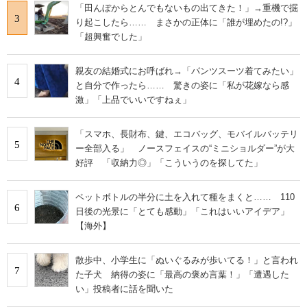
「田んぼからとんでもないもの出てきた！」→重機で掘
3
り起こしたら…… まさかの正体に「誰が埋めたの!?」
「超興奮でした」
親友の結婚式にお呼ばれ→「パンツスーツ着てみたい」
4
と自分で作ったら…… 驚きの姿に「私が花嫁なら感
激」「上品でいいですねぇ」
「スマホ、長財布、鍵、エコバッグ、モバイルバッテリ
5
ー全部入る」 ノースフェイスの“ミニショルダー”が大
好評 「収納力◎」「こういうのを探してた」
ペットボトルの半分に土を入れて種をまくと…… 110
6
日後の光景に「とても感動」「これはいいアイデア」
【海外】
散歩中、小学生に「ぬいぐるみが歩いてる！」と言われ
7
た子犬 納得の姿に「最高の褒め言葉！」「遭遇した
い」投稿者に話を聞いた