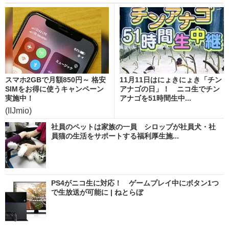
スマホ2GBで月額850円～ 格安
11月11日はにょきにょき「チン
SIMをお得に使うキャンペーン
アナゴの日」！ ニコ生でチン
実施中！
アナゴを51時間生中...
(IIJmio)
社員のペットは家族の一員 シロップが社員犬・社
員猫の生活をサポートする福利厚生施...
PS4がニコ生に対応！ ゲームプレイ中にボタン1つ
で生放送が可能に | ねとらぼ