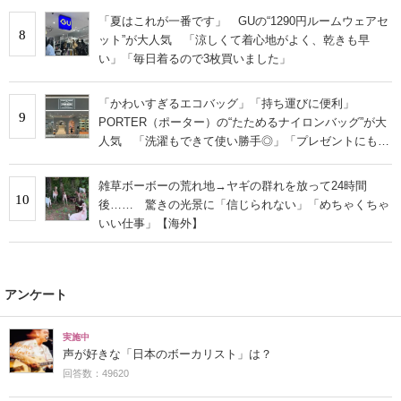
「夏はこれが一番です」 GUの“1290円ルームウェアセ
8
ット”が大人気 「涼しくて着心地がよく、乾きも早
い」「毎日着るので3枚買いました」
「かわいすぎるエコバッグ」「持ち運びに便利」
9
PORTER（ポーター）の“たためるナイロンバッグ”が大
人気 「洗濯もできて使い勝手◎」「プレゼントにもお
すすめ」
雑草ボーボーの荒れ地→ヤギの群れを放って24時間
10
後…… 驚きの光景に「信じられない」「めちゃくちゃ
いい仕事」【海外】
アンケート
実施中
声が好きな「日本のボーカリスト」は？
回答数：49620