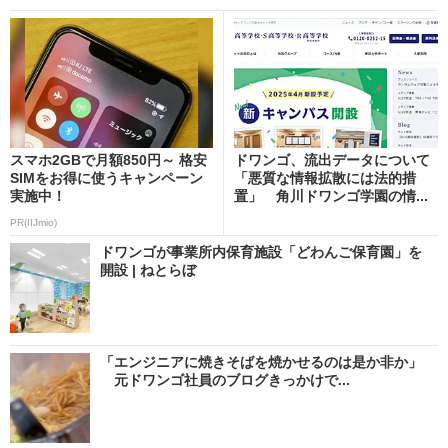
スマホ2GBで月額850円～ 格安
ドワンゴ、流出データについて
SIMをお得に使うキャンペーン
「悪質な情報拡散には法的措
実施中！
置」 角川ドワンゴ学園の情...
PR(IIJmio)
ドワンゴが事業所内保育施設「どわんご保育園」を
開設 | ねとらぼ
「エンジニアに焼きそばを焼かせるのは是か非か」
元ドワンゴ社員のブログきっかけで...