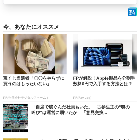
今、あなたにオススメ
宝くじ当選者「〇〇をやらずに
FPが解説！Apple製品を分割手
買うのはもったいない」
数料0円で入手する方法とは？
PR(合同会社デジタルファーム )
PR(Fav-Log)
「自席で涙ぐんだ社員もいた」 古参生主の“魂の
叫び”は運営に届いたか 「意見交換...