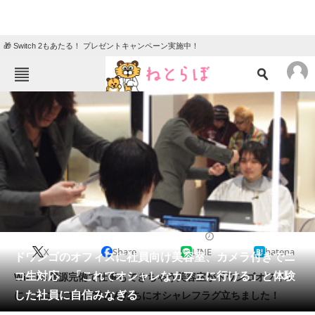
🎁 Switch 2もあたる！ プレゼントキャンペーン実施中！
ねとらぼメニュー
TOP
ニュース
エンタメ
クイズ
グルメ
地域
住まい
教育・育児
動物
リサーチ
2014/04/04 17:35（公開）
X
Share
LINE
hatena
会員記事
ドワンゴのオフィスに社員向け美容室、カメラ付きでニ
コ生対応 「これでオシャレなカフェに行ける」と体験
Wi-Fi＆電源完備で仕事もできちゃう美容室がドワンゴオフィス
メディア
した社員に自信みなぎる
に。ニコニコの運営さんたちにオシャレフラグ立ちました！
注目記事を集めた総合ページ