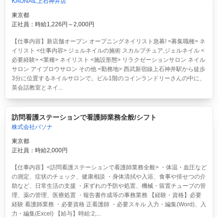
KAONAIL上石神井店
東京都
正社員：時給1,226円～2,000円
【仕事内容】新店舗オープン オープニングネイリスト急募! <募集職種> ネ
イリスト <仕事内容> ジェルネイルの施術 スカルプチュア,ジェルネイル <
必要経験> <業種> ネイリスト <施設形態> リラクゼーションサロン ネイル
サロン アイブロウサロン その他 <勤務地> 西武新宿線上石神井駅から徒歩
3分に位置するネイルサロンで。ビル1階のコインランドリーさんの中に、
英会話教室とネイ...
訪問看護ステーションで看護師業務全般/シフト
株式会社パソナ
東京都
正社員：時給2,000円
【仕事内容】<訪問看護ステーションで看護師業務全般> ・体温・血圧など
の測定、症状のチェック、健康相談 ・身体清拭や入浴、食事や排せつの介
助など、日常生活の支援 ・床ずれの予防や処置、機械・留置チューブの管
理、薬の管理、医療処置 ・報告書作成等の事務業務 【経験・資格】必要
経験 看護師業務 ・必要資格 正看護師 ・必要スキル 入力・編集(Word)、入
力・編集(Excel) 【給与】時給:2,...