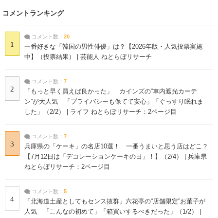
コメントランキング
コメント数：
20
1
一番好きな「韓国の男性俳優」は？【2026年版・人気投票実施
中】（投票結果） | 芸能人 ねとらぼリサーチ
コメント数：
7
2
「もっと早く買えば良かった」 カインズの“車内遮光カーテ
ン”が大人気 「プライバシーも保てて安心」「ぐっすり眠れま
した」（2/2） | ライフ ねとらぼリサーチ：2ページ目
コメント数：
7
3
兵庫県の「ケーキ」の名店10選！ 一番うまいと思う店はどこ？
【7月12日は「デコレーションケーキの日」！】（2/4） | 兵庫県
ねとらぼリサーチ：2ページ目
コメント数：
5
4
「北海道土産としてもセンス抜群」六花亭の“店舗限定”お菓子が
人気 「こんなの初めて」「箱買いするべきだった」（1/2） |