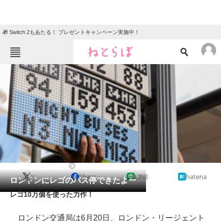
🎁 Switch 2もあたる！ プレゼントキャンペーン実施中！
ねとらぼメニュー
TOP
ニュース
エンタメ
クイズ
グルメ
地域
住まい
教育・育児
動物
リサーチ
2014/06/22 17:41（公開）
X
Share
LINE
hatena
会員記事
ロンドンにレゴのバス停できたよー
レゴ10万個を使った力作！
メディア
ロンドン交通局は6月20日、ロンドン・リージェント
注目記事を集めた総合ページ