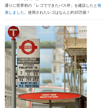
通りに世界初の「レゴでできたバス停」を建設したと
発
ITの今と未来を見通す
表しました
。使用されたレゴはなんと約10万個！
スマホと通信の最新トレンド
進化するPCとデバイスの未来
好きが集まる 比べて選べる
ビジネスと働き方のヒント
AI活用のいまが分かる
企業ITのトレンドを詳説
経営リーダーのコミュニティ
マーケ×ITの今がよく分かる
ITエンジニア向け専門サイト