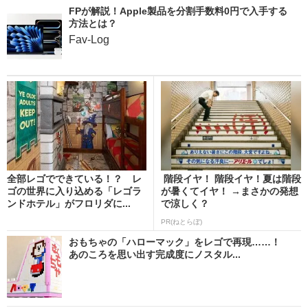
FPが解説！Apple製品を分割手数料0円で入手する
方法とは？
Fav-Log
全部レゴでできている！？ レ
階段イヤ！ 階段イヤ！夏は階段
ゴの世界に入り込める「レゴラ
が暑くてイヤ！ →まさかの発想
ンドホテル」がフロリダに...
で涼しく？
PR(ねとらぼ)
おもちゃの「ハローマック」をレゴで再現……！
あのころを思い出す完成度にノスタル...