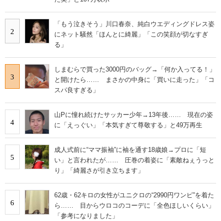
「もう泣きそう」川口春奈、純白ウエディングドレス姿
2
にネット騒然「ほんとに綺麗」「この笑顔が切なすぎ
る」
しまむらで買った3000円のバッグ→「何か入ってる！」
3
と開けたら…… まさかの中身に「買いに走った」「コ
スパ良すぎる」
山Pに憧れ続けたサッカー少年→13年後…… 現在の姿
4
に「えっぐい」「本気すぎて尊敬する」と49万再生
成人式前に“ママ振袖”に袖を通す18歳娘→プロに「短
5
い」と言われたが…… 圧巻の着姿に「素敵ねぇうっと
り」「綺麗さが引き立ちます」
62歳・62キロの女性がユニクロの“2990円ワンピ”を着た
6
ら…… 目からウロコのコーデに「全色ほしいくらい」
「参考になりました」