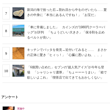
新潟の海で拾った石→割れ目から中をのぞいたら……驚
7
きの中身に「本当にあるんですね！」「お宝だ」
「車に常備しました」 カインズの“1980円クーラーバ
8
ッグ”が評判 「ちょうどいい大きさ」「保冷剤を止め
るベルトが良い」
キッチンでバッタを発見→近付いてみると…… まさか
9
の正体に驚き「ヒィっ！」「心臓に悪いよね、、、」
「6個買い占めた」セブンの“超人気アイス”が今年も登
10
場 「シャリシャリ濃厚」「ちょーーーうまい」「箱で
欲しいよこれ」「喫茶店で出てきてもおかしくない」
アンケート
実施中