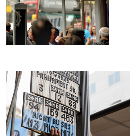
企業向けIT製品の総合サイト
IT製品の技術・比較・事例
製造業のIT導入・活用を支援
モノづくり技術者専門サイト
エレクトロニクス専門サイト
電子設計の基本と応用
エネルギーの専門メディア
建設×テクノロジーの最前線
ちょっと気になるネットの話題