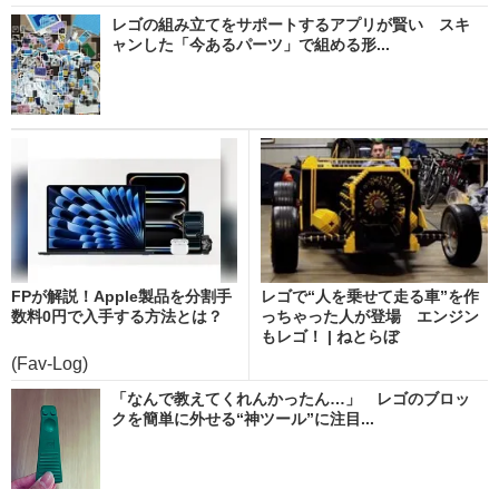
レゴの組み立てをサポートするアプリが賢い スキ
ャンした「今あるパーツ」で組める形...
FPが解説！Apple製品を分割手
レゴで“人を乗せて走る車”を作
数料0円で入手する方法とは？
っちゃった人が登場 エンジン
もレゴ！ | ねとらぼ
(Fav-Log)
「なんで教えてくれんかったん…」 レゴのブロッ
クを簡単に外せる“神ツール”に注目...