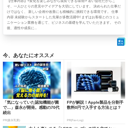
【仕事内容】<変化を楽しみながら成長できる環境!> 若い会社だからこ
そ、一人ひとりの意見やアイデアを大切にしています。 決められた仕事だ
けではなく、 新しい企画や改善にも積極的に挑戦できる環境です。 仕事
内容 未経験からスタートした先輩が多数活躍中! まずはお客様とのコミュ
ニケーション業務を通じて、ビジネスの基礎を学んでいただきます。 その
後、適性や成長に...
今、あなたにオススメ
「気になっていた認知機能が菌
FPが解説！Apple製品を分割手
で…」森永が開発。感動の70代
数料0円で入手する方法とは？
続出
PR(森永乳業)
PR(Fav-Log)