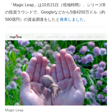
「Magic Leap」は10月21日（現地時間）、シリーズB
ITの今と未来を見通す
の投資ラウンドで、Googleなどから5億4200万ドル（約
580億円）の資金調達をしたと
発表しました
。
スマホと通信の最新トレンド
進化するPCとデバイスの未来
好きが集まる 比べて選べる
ビジネスと働き方のヒント
AI活用のいまが分かる
企業ITのトレンドを詳説
経営リーダーのコミュニティ
マーケ×ITの今がよく分かる
ITエンジニア向け専門サイト
Magic Leap