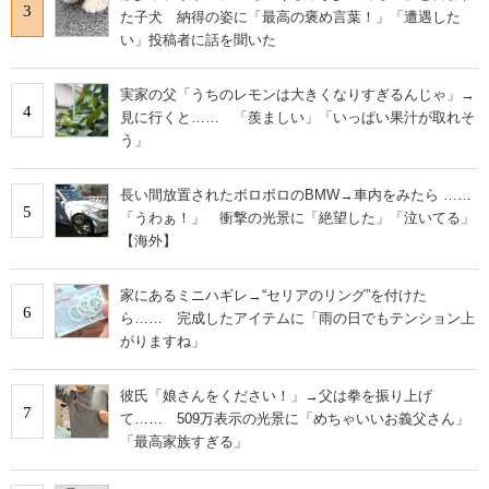
3
た子犬 納得の姿に「最高の褒め言葉！」「遭遇した
い」投稿者に話を聞いた
実家の父「うちのレモンは大きくなりすぎるんじゃ」→
4
見に行くと…… 「羨ましい」「いっぱい果汁が取れそ
う」
長い間放置されたボロボロのBMW→車内をみたら ……
5
「うわぁ！」 衝撃の光景に「絶望した」「泣いてる」
【海外】
家にあるミニハギレ→“セリアのリング”を付けた
6
ら…… 完成したアイテムに「雨の日でもテンション上
がりますね」
彼氏「娘さんをください！」→父は拳を振り上げ
7
て…… 509万表示の光景に「めちゃいいお義父さん」
「最高家族すぎる」