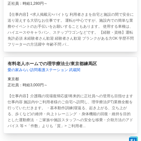
正社員：時給1,280円～
【仕事内容】<求人掲載元>バイトな 利用者さまを自宅と施設の間で安全に
送り迎えする大切なお仕事です。 運転が中心ですが、施設内での簡単な業
務やイベントのお手伝いをお願いすることもあります。 使用する車種は、
ハイエースやキャラバン、ステップワゴンなどです。 【経験・資格】運転
免許必須 未経験者さん歓迎 経験者さん歓迎 ブランクがある方OK 学歴不問
フリーターの方活躍中 年齢不問 パ...
有料老人ホームでの理学療法士/東京都練馬区
愛の家みらい訪問看護ステーション 武蔵関
東京都
正社員：時給3,000円～
【仕事内容】介護職の現場復帰応援!将来的に正社員への登用も目指せます
仕事内容 施設内やご利用者様のご自宅へ訪問し、理学療法(PT)業務全般を
行っていただきます。 ・基本動作訓練(寝返る、起き上がる、立ち上が
る、歩くなど)の維持・向上トレーニング ・身体機能の回復・維持を目的
とした運動療法 ・ご家族や施設スタッフへの安全な移乗・介助方法のアド
バイス 等 <「件数」よりも「質」> ご利用者...