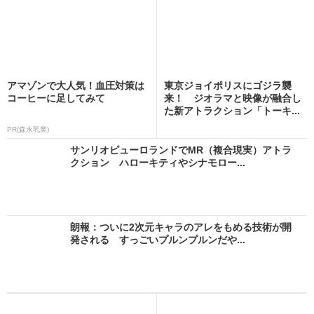
アマゾンで大人気！血圧対策は
東京ジョイポリスにゴジラ襲
コーヒーに足してみて
来！ ジオラマと映像が融合し
た新アトラクション「トーキ...
PR(森永乳業)
サンリオピューロランドでMR（複合現実）アトラ
クション ハローキティやシナモロー...
朗報：ついに2次元キャラのアレをもめる技術が開
発される すっごいプルンプルンだや...