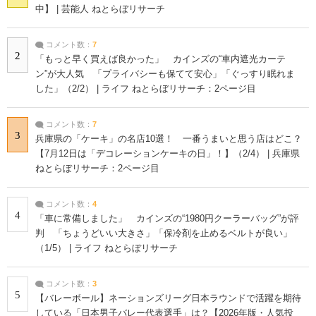
中】 | 芸能人 ねとらぼリサーチ
コメント数：
7
2
「もっと早く買えば良かった」 カインズの“車内遮光カーテ
ン”が大人気 「プライバシーも保てて安心」「ぐっすり眠れま
した」（2/2） | ライフ ねとらぼリサーチ：2ページ目
コメント数：
7
3
兵庫県の「ケーキ」の名店10選！ 一番うまいと思う店はどこ？
【7月12日は「デコレーションケーキの日」！】（2/4） | 兵庫県
ねとらぼリサーチ：2ページ目
コメント数：
4
4
「車に常備しました」 カインズの“1980円クーラーバッグ”が評
判 「ちょうどいい大きさ」「保冷剤を止めるベルトが良い」
（1/5） | ライフ ねとらぼリサーチ
コメント数：
3
5
【バレーボール】ネーションズリーグ日本ラウンドで活躍を期待
している「日本男子バレー代表選手」は？【2026年版・人気投