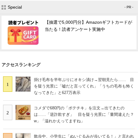
Special
- PR -
【抽選で5,000円分】Amazonギフトカードが
当たる！読者アンケート実施中
アクセスランキング
掛け毛布を半年ぶりにオキシ漬け→翌朝見たら…… 目
1
を疑う光景に「嘘だと言ってくれ」「うちの毛布も怖く
なってきた」と627万表示
コメダで680円の「ポテチキ」を注文→出てきたの
2
は……「逆詐欺すぎ」 目を疑う光景に「量間違えた？
w」「溢れかえってますね」
散歩中、小学生に「ぬいぐるみが歩いてる！」と言われ