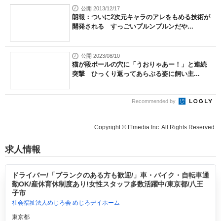
公開 2013/12/17
朗報：ついに2次元キャラのアレをもめる技術が
開発される すっごいプルンプルンだや...
公開 2023/08/10
猫が段ボールの穴に「うおりゃあー！」と連続
突撃 ひっくり返ってあらぶる姿に飼い主...
Recommended by
Copyright © ITmedia Inc. All Rights Reserved.
求人情報
ドライバー/「ブランクのある方も歓迎/」車・バイク・自転車通
勤OK/産休育休制度あり!女性スタッフ多数活躍中/東京都/八王
子市
社会福祉法人めじろ会 めじろデイホーム
東京都