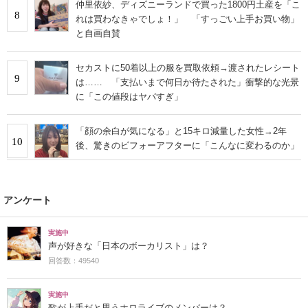
仲里依紗、ディズニーランドで買った1800円土産を「こ
8
れは買わなきゃでしょ！」 「すっごい上手お買い物」
と自画自賛
セカストに50着以上の服を買取依頼→渡されたレシート
9
は…… 「支払いまで何日か待たされた」衝撃的な光景
に「この値段はヤバすぎ」
「顔の余白が気になる」と15キロ減量した女性→2年
10
後、驚きのビフォーアフターに「こんなに変わるのか」
アンケート
実施中
声が好きな「日本のボーカリスト」は？
回答数：49540
実施中
歌が上手だと思うホロライブのメンバーは？