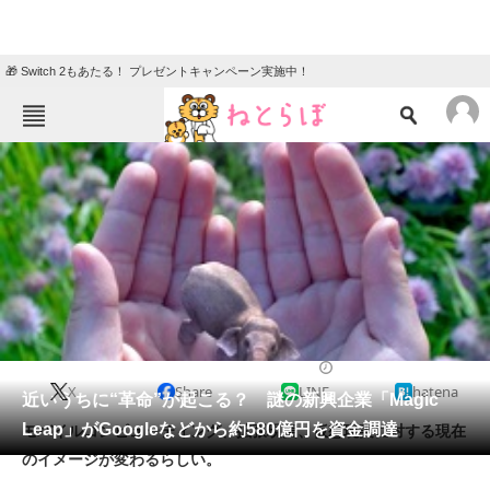
🎁 Switch 2もあたる！ プレゼントキャンペーン実施中！
ねとらぼメニュー
TOP
ニュース
エンタメ
クイズ
グルメ
地域
住まい
教育・育児
動物
リサーチ
2014/10/22 16:20（公開）
X
Share
LINE
hatena
会員記事
近いうちに“革命”が起こる？ 謎の新興企業「Magic
Leap」がGoogleなどから約580億円を資金調達
モバイルコンピューティング、拡張現実、仮想現実に対する現在
メディア
のイメージが変わるらしい。
注目記事を集めた総合ページ