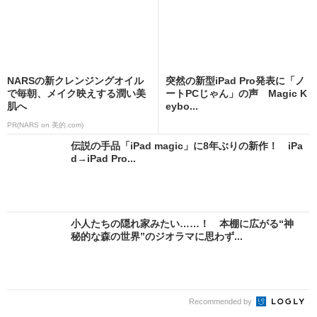
NARSの新クレンジングオイル
突然の新型iPad Pro発表に「ノ
で毎朝、メイク映えする潤い美
ートPCじゃん」の声 Magic K
肌へ
eybo...
PR(NARS on 美的.com)
伝説の手品「iPad magic」に8年ぶりの新作！ iPa
d→iPad Pro...
小人たちの隠れ家みたい……！ 本棚に広がる“神
秘的な森の世界”のジオラマに思わず...
Recommended by