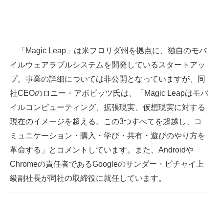
企業向けIT製品の総合サイト
IT製品の技術・比較・事例
「Magic Leap」は米フロリダ州を拠点に、独自のモバ
製造業のIT導入・活用を支援
イルウェアラブルシステムを開発しているスタートアッ
モノづくり技術者専門サイト
プ。事業の詳細については非公開となっていますが、同
社CEOのロニー・アボビッツ氏は、「Magic Leapはモバ
エレクトロニクス専門サイト
イルコンピューティング、拡張現実、仮想現実に対する
電子設計の基本と応用
現在のイメージを超える。この3つすべてを超越し、コ
ミュニケーション・購入・学び・共有・遊びのやり方を
エネルギーの専門メディア
革命する」とコメントしています。また、Androidや
建設×テクノロジーの最前線
Chromeの責任者であるGoogleのサンダー・ピチャイ上
級副社長が同社の取締役に就任しています。
ちょっと気になるネットの話題