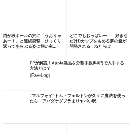
猫が段ボールの穴に「うおりゃ
どこでもおっぱいー！ 好きな
あー！」と連続突撃 ひっくり
だけDカップをもめる夢の箱が
返ってあらぶる姿に飼い主...
開発される | ねとらぼ
FPが解説！Apple製品を分割手数料0円で入手する
方法とは？
(Fav-Log)
“マルフォイ”トム・フェルトンが久々に魔法を使っ
たら アバダケダブラよりヤバい呪...