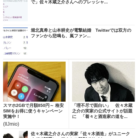
で」佐々木蔵之介さんへのプレッシャ...
堀北真希と山本耕史が電撃結婚 Twitterでは双方の
ファンから悲鳴も、嵐ファン...
スマホ2GBで月額850円～ 格安
「理不尽で面白い」 佐々木蔵
SIMをお得に使うキャンペーン
之介の実家の公式サイトが話題
実施中！
に 「着々と酒造家の道を...
(IIJmio)
佐々木蔵之介さんの実家「佐々木酒造」がユニーク