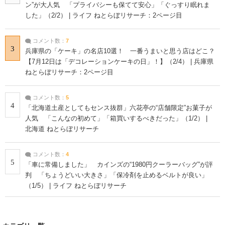
ン”が大人気 「プライバシーも保てて安心」「ぐっすり眠れま
した」（2/2） | ライフ ねとらぼリサーチ：2ページ目
コメント数：
7
3
兵庫県の「ケーキ」の名店10選！ 一番うまいと思う店はどこ？
【7月12日は「デコレーションケーキの日」！】（2/4） | 兵庫県
ねとらぼリサーチ：2ページ目
コメント数：
5
4
「北海道土産としてもセンス抜群」六花亭の“店舗限定”お菓子が
人気 「こんなの初めて」「箱買いするべきだった」（1/2） |
北海道 ねとらぼリサーチ
コメント数：
4
5
「車に常備しました」 カインズの“1980円クーラーバッグ”が評
判 「ちょうどいい大きさ」「保冷剤を止めるベルトが良い」
（1/5） | ライフ ねとらぼリサーチ