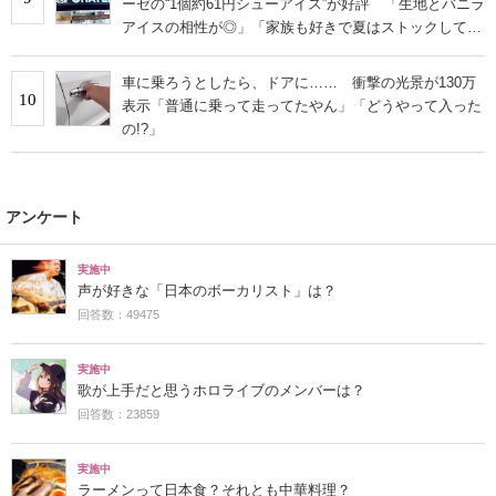
ーゼの“1個約61円シューアイス”が好評 「生地とバニラ
アイスの相性が◎」「家族も好きで夏はストックして
る」
車に乗ろうとしたら、ドアに…… 衝撃の光景が130万
10
表示「普通に乗って走ってたやん」「どうやって入った
の!?」
アンケート
実施中
声が好きな「日本のボーカリスト」は？
回答数：49475
実施中
歌が上手だと思うホロライブのメンバーは？
回答数：23859
実施中
ラーメンって日本食？それとも中華料理？