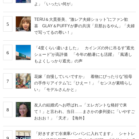
よ」「いったい何が」
TERU＆大貫亜美、“激レア夫婦ショット”にファン歓
5
喜 GLAY＆PUFFYが夢の共演「旦那おるやん」「夫婦
で写ってるの尊い！」
「4度くらい違いました」 カインズの外に吊るす“遮光
6
シェード”が高評価 「今年の酷暑にも活躍」「風通し
もよくしっかり遮光」の声
花嫁「自慢していいですか」 着物にぴったりな“祖母
7
の手作りアイテム”に「ひえー！」「センスが素晴らし
い」「モデルさんかと」
友人の結婚式へお呼ばれ→「エレガントな格好で来
8
て！」と言われ、当日……まさかの参列姿に「いやすご
おおお！」「天才」【海外】
「好きすぎて冷凍庫パンパンに入れてます」 シャトレ
9