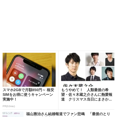
スマホ2GBで月額850円～ 格安
もうやめて！ 人類最後の希
SIMをお得に使うキャンペーン
望・佐々木蔵之介さんに熱愛報
実施中！
道 クリスマス当日にまさか...
PR(IIJmio)
福山雅治さん結婚報道でファン悲鳴 「最後のとり