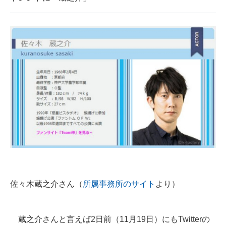
企業向けIT製品の総合サイト
IT製品の技術・比較・事例
製造業のIT導入・活用を支援
モノづくり技術者専門サイト
エレクトロニクス専門サイト
電子設計の基本と応用
エネルギーの専門メディア
建設×テクノロジーの最前線
佐々木蔵之介さん（
所属事務所のサイト
より）
ちょっと気になるネットの話題
蔵之介さんと言えば2日前（11月19日）にもTwitterの