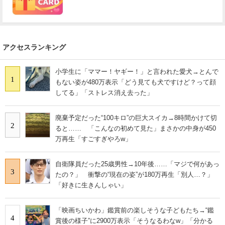
アクセスランキング
小学生に「ママー！ヤギー！」と言われた愛犬→とんで
1
もない姿が480万表示「どう見ても犬ですけど？って顔
してる」「ストレス消え去った」
廃棄予定だった“100キロ”の巨大スイカ→8時間かけて切
2
ると…… 「こんなの初めて見た」まさかの中身が450
万再生「すごすぎやろw」
自衛隊員だった25歳男性→10年後……「マジで何があっ
3
たの？」 衝撃の“現在の姿”が180万再生「別人…？」
「好きに生きんしゃい」
「映画ちいかわ」鑑賞前の楽しそうな子どもたち→“鑑
4
賞後の様子”に2900万表示「そうなるわなw」「分かる