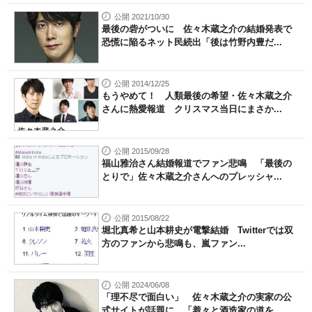
公開 2021/10/30
最後の砦がついに 佐々木蔵之介の結婚発表で
恐慌に陥るネット民続出「後は竹野内豊だ...
公開 2014/12/25
もうやめて！ 人類最後の希望・佐々木蔵之介
さんに熱愛報道 クリスマス当日にまさか...
公開 2015/09/28
福山雅治さん結婚報道でファン悲鳴 「最後の
とりで」佐々木蔵之介さんへのプレッシャ...
公開 2015/08/22
堀北真希と山本耕史が電撃結婚 Twitterでは双
方のファンから悲鳴も、嵐ファン...
公開 2024/06/08
「理不尽で面白い」 佐々木蔵之介の実家の公
式サイトが話題に 「着々と酒造家の道を...