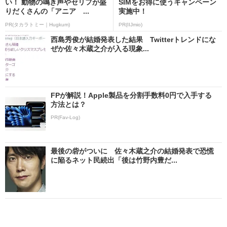
い！ 動物の鳴き声やセリフが盛
SIMをお得に使うキャンペーン
りだくさんの「アニア ...
実施中！
PR(タカラトミー｜Hugkum)
PR(IIJmio)
西島秀俊が結婚発表した結果 Twitterトレンドにな
ぜか佐々木蔵之介が入る現象...
FPが解説！Apple製品を分割手数料0円で入手する
方法とは？
PR(Fav-Log)
最後の砦がついに 佐々木蔵之介の結婚発表で恐慌
に陥るネット民続出「後は竹野内豊だ...