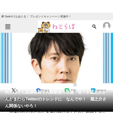
🎁 Switch 2もあたる！ プレゼントキャンペーン実施中！
ねとらぼメニュー
TOP
ニュース
エンタメ
クイズ
グルメ
地域
住まい
教育・育児
動物
リサーチ
2014/11/21 12:56（公開）
X
Share
LINE
hatena
会員記事
向井理さん結婚発表で人類最後の希望・佐々木蔵之介さ
んがまたもTwitterのトレンドに なんでや！ 蔵之介さ
2日前にも見た。
メディア
ん関係ないやろ！
俳優の向井理さんが女優の国仲涼子さんと結婚するこ
注目記事を集めた総合ページ