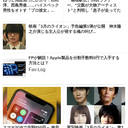
淳、西島秀俊……ハイスペック
ー、“父親が大物アーティス
男性をオトす「プロ彼女」...
ト”と判明し「息子が走ってた
な...
映画「3月のライオン」予告編第1弾が公開 神木隆
之介演じる主人公が発する魂の叫び...
FPが解説！Apple製品を分割手数料0円で入手する
方法とは？
Fav-Log
スマホ2GBで月額850円～ 格安
実写映画「3月のライオン」第2