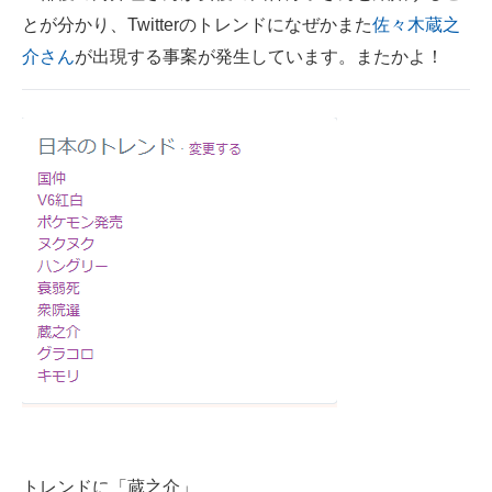
とが分かり、Twitterのトレンドになぜかまた
佐々木蔵之
ITの今と未来を見通す
介さん
が出現する事案が発生しています。またかよ！
スマホと通信の最新トレンド
進化するPCとデバイスの未来
好きが集まる 比べて選べる
ビジネスと働き方のヒント
AI活用のいまが分かる
企業ITのトレンドを詳説
経営リーダーのコミュニティ
マーケ×ITの今がよく分かる
ITエンジニア向け専門サイト
トレンドに「蔵之介」