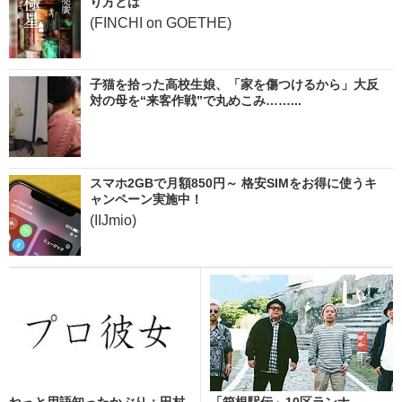
り方とは
(FINCHI on GOETHE)
子猫を拾った高校生娘、「家を傷つけるから」大反
対の母を“来客作戦”で丸めこみ……...
スマホ2GBで月額850円～ 格安SIMをお得に使うキ
ャンペーン実施中！
(IIJmio)
ねっと用語知ったかぶり：田村
「箱根駅伝」10区ランナ