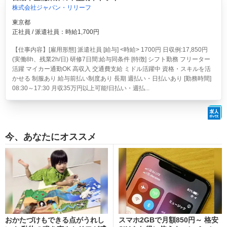
株式会社ジャパン・リリーフ
東京都
正社員 / 派遣社員：時給1,700円
【仕事内容】[雇用形態] 派遣社員 [給与] <時給> 1700円 日収例:17,850円
(実働8h、残業2h/日) 研修7日間:給与同条件 [特徴] シフト勤務 フリーター
活躍 マイカー通勤OK 高収入 交通費支給 ミドル活躍中 資格・スキルを活
かせる 制服あり 給与前払い制度あり 長期 週払い・日払いあり [勤務時間]
08:30～17:30 月収35万円以上可能!日払い・週払...
今、あなたにオススメ
おかたづけもできる点がうれし
スマホ2GBで月額850円～ 格安