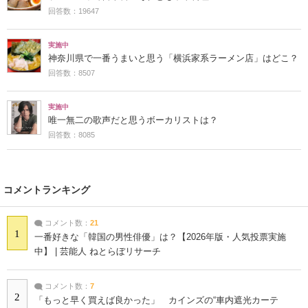
回答数：19647
実施中
神奈川県で一番うまいと思う「横浜家系ラーメン店」はどこ？
回答数：8507
実施中
唯一無二の歌声だと思うボーカリストは？
回答数：8085
コメントランキング
コメント数：
21
1
一番好きな「韓国の男性俳優」は？【2026年版・人気投票実施
中】 | 芸能人 ねとらぼリサーチ
コメント数：
7
2
「もっと早く買えば良かった」 カインズの“車内遮光カーテ