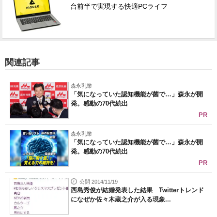
台前半で実現する快適PCライフ
関連記事
森永乳業
「気になっていた認知機能が菌で…」森永が開
発。感動の70代続出
PR
森永乳業
「気になっていた認知機能が菌で…」森永が開
発。感動の70代続出
PR
公開 2014/11/19
西島秀俊が結婚発表した結果 Twitterトレンド
になぜか佐々木蔵之介が入る現象...