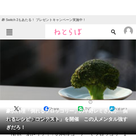
🎁 Switch 2もあたる！ プレゼントキャンペーン実施中！
ねとらぼメニュー
TOP
ニュース
エンタメ
クイズ
グルメ
地域
住まい
教育・育児
動物
リサーチ
2014/12/01 13:45（公開）
X
Share
LINE
hatena
会員記事
豪快料理「倒れるブロッコリー」の平野レミさんが「倒
れるレシピ・コンテスト」を開催 この人メンタル強す
倒れないメンタルの持ち主。
メディア
ぎだろ！
NHK「あさイチ！」の料理コーナーでブロッコリー1
注目記事を集めた総合ページ