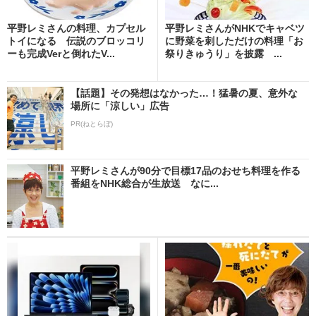
平野レミさんの料理、カプセル
平野レミさんがNHKでキャベツ
トイになる 伝説のブロッコリ
に野菜を刺しただけの料理「お
ーも完成Verと倒れたV...
祭りきゅうり」を披露 ...
【話題】その発想はなかった…！猛暑の夏、意外な
場所に「涼しい」広告
PR(ねとらぼ)
平野レミさんが90分で目標17品のおせち料理を作る
番組をNHK総合が生放送 なに...