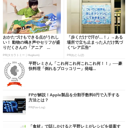
おかたづけもできる点がうれし
「歩くだけで汗が…！」→ある
い！ 動物の鳴き声やセリフが盛
場所で立ち止まった人だけ気づ
りだくさんの「アニア ...
く“レア広告”
PR(タカラトミー｜Hugkum)
PR(ねとらぼ)
平野レミさん「これ何これ何これこれ何！！」──豪
快料理「倒れるブロッコリー」発端...
FPが解説！Apple製品を分割手数料0円で入手する
方法とは？
PR(Fav-Log)
「食材」で話しかけると平野レミがレシピを提案す