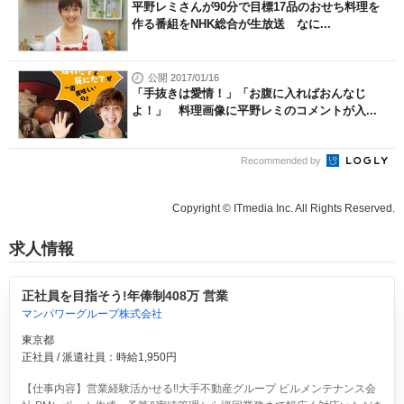
平野レミさんが90分で目標17品のおせち料理を
作る番組をNHK総合が生放送 なに...
公開 2017/01/16
「手抜きは愛情！」「お腹に入ればおんなじ
よ！」 料理画像に平野レミのコメントが入...
Recommended by
Copyright © ITmedia Inc. All Rights Reserved.
求人情報
正社員を目指そう!年俸制408万 営業
マンパワーグループ株式会社
東京都
正社員 / 派遣社員：時給1,950円
【仕事内容】営業経験活かせる!!大手不動産グループ ビルメンテナンス会