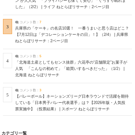
ン”が大人気 「プライバシーも保てて安心」「ぐっすり眠れま
した」（2/2） | ライフ ねとらぼリサーチ：2ページ目
コメント数：
7
3
兵庫県の「ケーキ」の名店10選！ 一番うまいと思う店はどこ？
【7月12日は「デコレーションケーキの日」！】（2/4） | 兵庫県
ねとらぼリサーチ：2ページ目
コメント数：
5
4
「北海道土産としてもセンス抜群」六花亭の“店舗限定”お菓子が
人気 「こんなの初めて」「箱買いするべきだった」（1/2） |
北海道 ねとらぼリサーチ
コメント数：
3
5
【バレーボール】ネーションズリーグ日本ラウンドで活躍を期待
している「日本男子バレー代表選手」は？【2026年版・人気投
票実施中】（投票結果） | スポーツ ねとらぼリサーチ
カテゴリ一覧