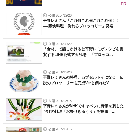
PR
公開 2014/12/26
平野レミさん「これ何これ何これこれ何！！」
──豪快料理「倒れるブロッコリー」発端...
公開 2015/05/22
「食材」で話しかけると平野レミがレシピを提
案するLINE公式アカ登場 「ブロッコ...
公開 2016/12/20
平野レミさんの料理、カプセルトイになる 伝
説のブロッコリーも完成Verと倒れたV...
公開 2015/08/18
平野レミさんがNHKでキャベツに野菜を刺した
だけの料理「お祭りきゅうり」を披露 ...
公開 2015/12/16