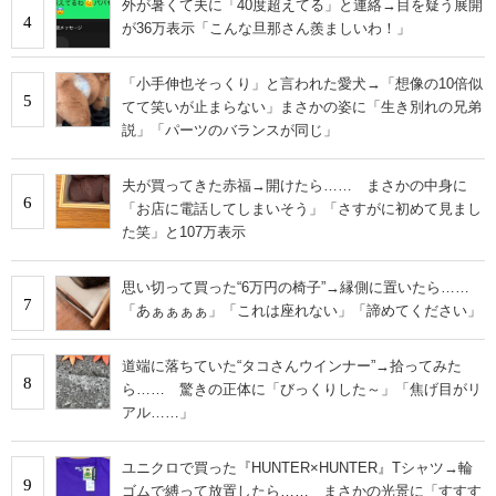
外が暑くて夫に「40度超えてる」と連絡→目を疑う展開
4
が36万表示「こんな旦那さん羨ましいわ！」
「小手伸也そっくり」と言われた愛犬→「想像の10倍似
5
てて笑いが止まらない」まさかの姿に「生き別れの兄弟
説」「パーツのバランスが同じ」
夫が買ってきた赤福→開けたら…… まさかの中身に
6
「お店に電話してしまいそう」「さすがに初めて見まし
た笑」と107万表示
思い切って買った“6万円の椅子”→縁側に置いたら……
7
「あぁぁぁぁ」「これは座れない」「諦めてください」
道端に落ちていた“タコさんウインナー”→拾ってみた
8
ら…… 驚きの正体に「びっくりした～」「焦げ目がリ
アル……」
ユニクロで買った『HUNTER×HUNTER』Tシャツ→輪
9
ゴムで縛って放置したら…… まさかの光景に「すすす