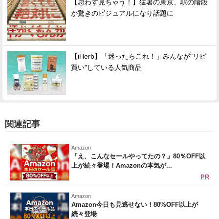
【思わず見ちゃう！】猛暑の東京、駅の階段
が驚きのビジュアルになり話題に
【iHerb】「迷ったらこれ！」みんなが"リピ
買い"している人気商品
関連記事
Amazon
「え、こんなセールやってたの？」80％OFF以
上が続々登場！Amazonの本気が...
PR
Amazon
Amazon今日も見逃せない！80%OFF以上が
続々登場