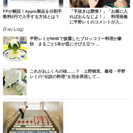
FPが解説！Apple製品を分割手
「手抜きは愛情！」「お腹に入
数料0円で入手する方法とは？
ればおんなじよ！」 料理画像
に平野レミのコメントが入...
(Fav-Log)
平野レミがNHKで披露したブロッコリー料理が豪
快 まるごと1本が皿にそびえ立つ ...
これがおふくろの味……？ 上野樹里、義母・平野
レミの“伝説の料理”を完全再現して...