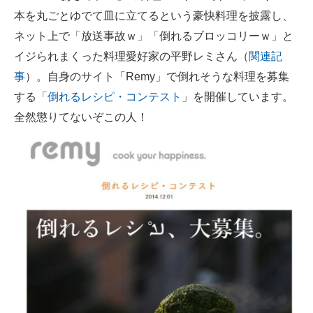
本を丸ごとゆでて皿に立てるという豪快料理を披露し、
ITの今と未来を見通す
ネット上で「放送事故ｗ」「倒れるブロッコリーｗ」と
イジられまくった料理愛好家の平野レミさん（
関連記
スマホと通信の最新トレンド
事
）。自身のサイト「Remy」で倒れそうな料理を募集
進化するPCとデバイスの未来
する「
倒れるレシピ・コンテスト
」を開催しています。
全然懲りてないぞこの人！
好きが集まる 比べて選べる
ビジネスと働き方のヒント
AI活用のいまが分かる
企業ITのトレンドを詳説
経営リーダーのコミュニティ
マーケ×ITの今がよく分かる
ITエンジニア向け専門サイト