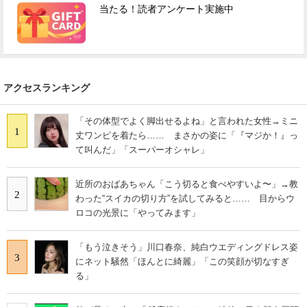
当たる！読者アンケート実施中
アクセスランキング
「その体型でよく脚出せるよね」と言われた女性→ミニ
1
丈ワンピを着たら…… まさかの姿に「『マジか！』っ
て叫んだ」「スーパーオシャレ」
近所のおばあちゃん「こう切ると食べやすいよ〜」→教
2
わった“スイカの切り方”を試してみると…… 目からウ
ロコの光景に「やってみます」
「もう泣きそう」川口春奈、純白ウエディングドレス姿
3
にネット騒然「ほんとに綺麗」「この笑顔が切なすぎ
る」