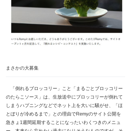
企業向けIT製品の総合サイト
IT製品の技術・比較・事例
製造業のIT導入・活用を支援
モノづくり技術者専門サイト
エレクトロニクス専門サイト
まさかの大募集
電子設計の基本と応用
エネルギーの専門メディア
「倒れるブロッコリー」こと「まるごとブロッコリー
建設×テクノロジーの最前線
のたらこソース」は、生放送中にブロッコリーが倒れて
しまうハプニングなどでネット上を大いに騒がせ、「ほ
ちょっと気になるネットの話題
とぼりが冷めるまで」との理由でRemyのサイト公開を
急きょ1週間延期することになったいわくつきのメニュ
ー。本来なら忘れたい過去になりそうなものですが、そ