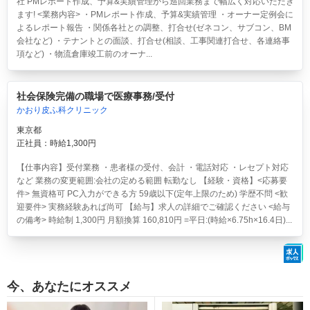
社 PMレポート作成、予算&実績管理から巡回業務まで幅広く対応いただき
ます! <業務内容> ・PMレポート作成、予算&実績管理 ・オーナー定例会に
よるレポート報告 ・関係各社との調整、打合せ(ゼネコン、サブコン、BM
会社など) ・テナントとの面談、打合せ(相談、工事関連打合せ、各連絡事
項など) ・物流倉庫竣工前のオーナ...
社会保険完備の職場で医療事務/受付
かおり皮ふ科クリニック
東京都
正社員：時給1,300円
【仕事内容】受付業務 ・患者様の受付、会計 ・電話対応 ・レセプト対応
など 業務の変更範囲:会社の定める範囲 転勤なし 【経験・資格】<応募要
件> 無資格可 PC入力ができる方 59歳以下(定年上限のため) 学歴不問 <歓
迎要件> 実務経験あれば尚可 【給与】求人の詳細でご確認ください <給与
の備考> 時給制 1,300円 月額換算 160,810円 =平日:(時給×6.75h×16.4日)...
今、あなたにオススメ