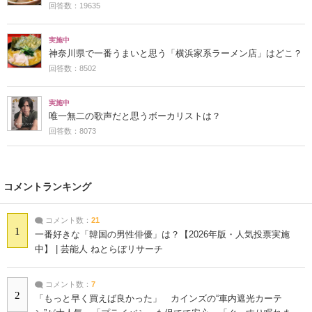
回答数：19635
実施中
神奈川県で一番うまいと思う「横浜家系ラーメン店」はどこ？
回答数：8502
実施中
唯一無二の歌声だと思うボーカリストは？
回答数：8073
コメントランキング
コメント数：
21
1
一番好きな「韓国の男性俳優」は？【2026年版・人気投票実施
中】 | 芸能人 ねとらぼリサーチ
コメント数：
7
2
「もっと早く買えば良かった」 カインズの“車内遮光カーテ