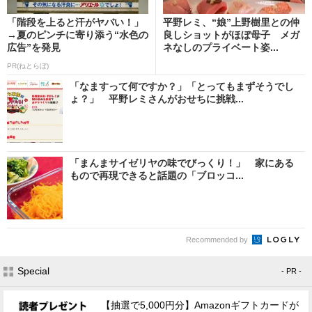
「階段を上ると汗がヤバい！」
平野レミ、“娘”上野樹里との仲
→夏のピンチに寄り添う“水色の
良しショットがほぼ母子 メガ
広告”を発見
ネなしのプライベート姿...
PR(ねとらぼ)
「なますって何ですか？」「とってもまずそうでし
ょ？」 平野レミさんがおせちに挑戦...
「まんまサイゼリヤの味でびっくり！」 家にある
もので再現できると話題の「ブロッコ...
Recommended by
Special
- PR -
【抽選で5,000円分】Amazonギフトカードが