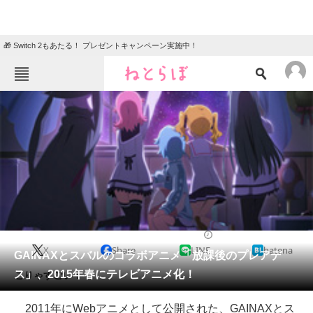
🎁 Switch 2もあたる！ プレゼントキャンペーン実施中！
ねとらぼメニュー
TOP
ニュース
エンタメ
クイズ
グルメ
地域
住まい
教育・育児
動物
リサーチ
2014/12/17 13:46（公開）
X
Share
LINE
hatena
会員記事
GAINAXとスバルのコラボアニメ「放課後のプレアデ
ス」、2015年春にテレビアニメ化！
こりゃすごい！
メディア
2011年にWebアニメとして公開された、GAINAXとス
注目記事を集めた総合ページ