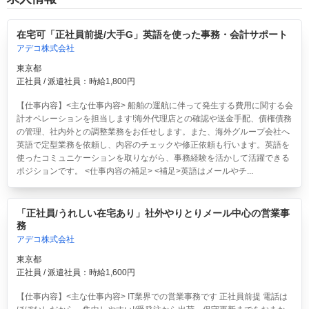
在宅可「正社員前提/大手G」英語を使った事務・会計サポート
アデコ株式会社
東京都
正社員 / 派遣社員：時給1,800円
【仕事内容】<主な仕事内容> 船舶の運航に伴って発生する費用に関する会
計オペレーションを担当します!海外代理店との確認や送金手配、債権債務
の管理、社内外との調整業務をお任せします。また、海外グループ会社へ
英語で定型業務を依頼し、内容のチェックや修正依頼も行います。英語を
使ったコミュニケーションを取りながら、事務経験を活かして活躍できる
ポジションです。 <仕事内容の補足> <補足>英語はメールやチ...
「正社員/うれしい在宅あり」社外やりとりメール中心の営業事
務
アデコ株式会社
東京都
正社員 / 派遣社員：時給1,600円
【仕事内容】<主な仕事内容> IT業界での営業事務です 正社員前提 電話は