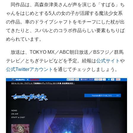
同作品は、高森奈津美さんが声を演じる「すばる」ち
ゃんをはじめとする5人の女の子が活躍する魔法少女系
の作品。車のドライブシャフトをモチーフにした杖が出
てきたりと、スバルとのコラボ作品らしい要素もちりば
められています。
放送は、TOKYO MX／ABC朝日放送／BSフジ／群馬
テレビ／とちぎテレビなどを予定。続報は
公式サイト
や
公式Twitterアカウント
を通じてチェックしましょう。