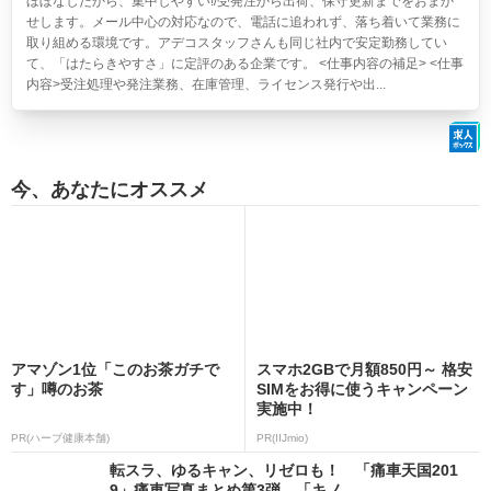
ほぼなしだから、集中しやすい!/受発注から出荷、保守更新までをおまか
せします。メール中心の対応なので、電話に追われず、落ち着いて業務に
取り組める環境です。アデコスタッフさんも同じ社内で安定勤務してい
て、「はたらきやすさ」に定評のある企業です。 <仕事内容の補足> <仕事
内容>受注処理や発注業務、在庫管理、ライセンス発行や出...
今、あなたにオススメ
アマゾン1位「このお茶ガチで
スマホ2GBで月額850円～ 格安
す」噂のお茶
SIMをお得に使うキャンペーン
実施中！
PR(ハーブ健康本舗)
PR(IIJmio)
転スラ、ゆるキャン、リゼロも！ 「痛車天国201
9」痛車写真まとめ第3弾、「キノ...