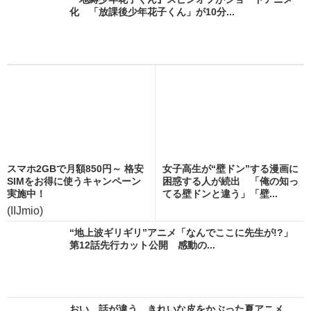
化 「放課後少年花子くん」が10分...
スマホ2GBで月額850円～ 格安
女子高生が“壁ドン”する漫画に
SIMをお得に使うキャンペーン
困惑する人が続出 「俺の知っ
実施中！
てる壁ドンと違う」「壁...
(IIJmio)
“地上波ギリギリ”アニメ「なんでここに先生が!?」
第12話先行カット公開 感動の...
おい、話が違う きれいな皮をかぶった夏アニメ