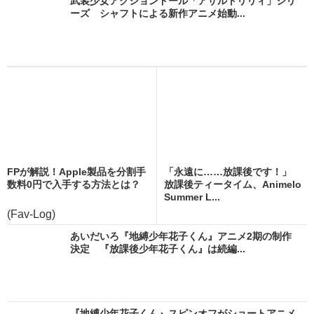
武装少女アクションドール「アサルトリリィ」シリ
ーズ シャフトによる新作アニメ始動...
FPが解説！Apple製品を分割手
「永遠に……放課後です！」
数料0円で入手する方法とは？
放課後ティータイム、Animelo
Summer L...
(Fav-Log)
あいだいろ『地縛少年花子くん』アニメ2期の制作
決定 『放課後少年花子くん』は続編...
『地縛少年花子くん』スピンオフがショートアニメ