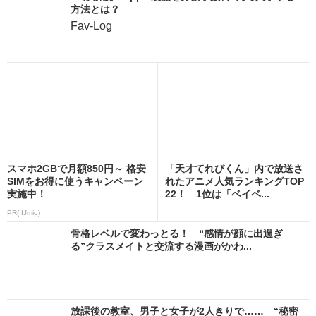
方法とは？
Fav-Log
スマホ2GBで月額850円～ 格安
「天才てれびくん」内で放送さ
SIMをお得に使うキャンペーン
れたアニメ人気ランキングTOP
実施中！
22！ 1位は「ベイベ...
PR(IIJmio)
骨格レベルで変わっとる！ “感情が顔に出過ぎ
る”クラスメイトと交流する漫画がかわ...
放課後の教室、男子と女子が2人きりで…… “秘密