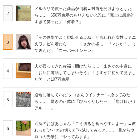
メルカリで買った商品が到着→封筒を開けようとした
2
ら…… 650万表示のありえない光景に「完全に想定外
すぎて笑った」「何者？」
「その体型でよく脚出せるよね」と言われた女性→ミニ
3
丈ワンピを着たら…… まさかの姿に「『マジか！』っ
て叫んだ」「スーパーオシャレ」
夫が買ってきた赤福→開けたら…… まさかの中身に
4
「お店に電話してしまいそう」「さすがに初めて見まし
た笑」と107万表示
道端に落ちていた“タコさんウインナー”→拾ってみた
5
ら…… 驚きの正体に「びっくりした～」「焦げ目がリ
アル……」
近所のおばあちゃん「こう切ると食べやすいよ〜」→教
6
わった“スイカの切り方”を試してみると…… 目からウ
ロコの光景に「やってみます」