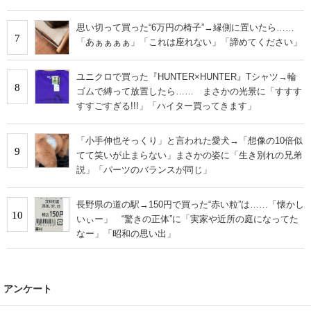
思い切って買った“6万円の椅子”→縁側に置いたら……
7
「あぁぁぁぁ」「これは座れない」「諦めてください」
ユニクロで買った『HUNTER×HUNTER』Tシャツ→輪
8
ゴムで縛って放置したら…… まさかの光景に「すすす
すすごすぎる!!!」「ハイター買ってきます」
「小手伸也そっくり」と言われた愛犬→「想像の10倍似
9
てて笑いが止まらない」まさかの姿に「生き別れの兄弟
説」「パーツのバランスが同じ」
長野県の道の駅→150円で買った“赤い粒”は……「懐かし
10
いぃー」 “驚きの正体”に「実家や近所の庭になってた
なー」「昭和の思い出」
アンケート