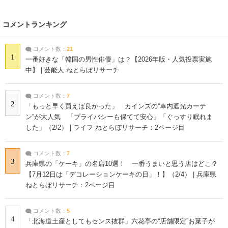
コメントランキング
コメント数：
21
1
一番好きな「韓国の男性俳優」は？【2026年版・人気投票実施
中】 | 芸能人 ねとらぼリサーチ
コメント数：
7
2
「もっと早く買えば良かった」 カインズの“車内遮光カーテ
ン”が大人気 「プライバシーも保てて安心」「ぐっすり眠れま
した」（2/2） | ライフ ねとらぼリサーチ：2ページ目
コメント数：
7
3
兵庫県の「ケーキ」の名店10選！ 一番うまいと思う店はどこ？
【7月12日は「デコレーションケーキの日」！】（2/4） | 兵庫県
ねとらぼリサーチ：2ページ目
コメント数：
5
4
「北海道土産としてもセンス抜群」六花亭の“店舗限定”お菓子が