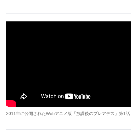
企業向けIT製品の総合サイト
IT製品の技術・比較・事例
製造業のIT導入・活用を支援
モノづくり技術者専門サイト
エレクトロニクス専門サイト
電子設計の基本と応用
エネルギーの専門メディア
建設×テクノロジーの最前線
ちょっと気になるネットの話題
2011年に公開されたWebアニメ版「放課後のプレアデス」第1話