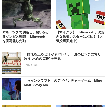
木をパンチで切断し、襲いかか
【マイクラ】「Minecraft」の好
るゾンビと戦闘 「Minecraft」
きな敵モンスターはどれ？【人
を実写化した動...
気投票実施中】
「階段を上ると汗がヤバい！」→夏のピンチに寄り
添う“水色の広告”を発見
PR(ねとらぼ)
「マインクラフト」のアドベンチャーゲーム「Mine
craft: Story Mo...