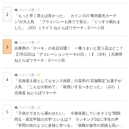
コメント数：
7
2
「もっと早く買えば良かった」 カインズの“車内遮光カーテ
ン”が大人気 「プライバシーも保てて安心」「ぐっすり眠れま
した」（2/2） | ライフ ねとらぼリサーチ：2ページ目
コメント数：
7
3
兵庫県の「ケーキ」の名店10選！ 一番うまいと思う店はどこ？
【7月12日は「デコレーションケーキの日」！】（2/4） | 兵庫県
ねとらぼリサーチ：2ページ目
コメント数：
5
4
「北海道土産としてもセンス抜群」六花亭の“店舗限定”お菓子が
人気 「こんなの初めて」「箱買いするべきだった」（1/2） |
北海道 ねとらぼリサーチ
コメント数：
3
5
「子供ができたら通わせたい」 今後発展していきそうな“関関
同立・産近甲龍の大学”といえば？ ランキング1位に学生の声
「学問の街のように多様に学べる」「就職や進学の実績も高い」