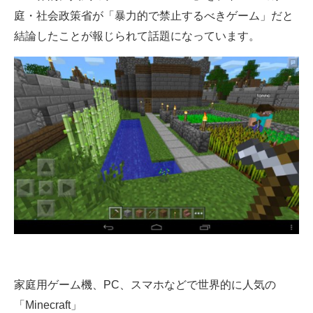
庭・社会政策省が「暴力的で禁止するべきゲーム」だと
ITの今と未来を見通す
結論したことが報じられて話題になっています。
スマホと通信の最新トレンド
進化するPCとデバイスの未来
好きが集まる 比べて選べる
ビジネスと働き方のヒント
AI活用のいまが分かる
企業ITのトレンドを詳説
経営リーダーのコミュニティ
マーケ×ITの今がよく分かる
家庭用ゲーム機、PC、スマホなどで世界的に人気の
ITエンジニア向け専門サイト
「Minecraft」