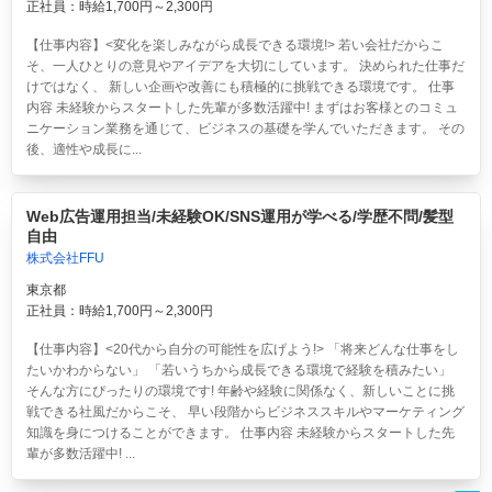
正社員：時給1,700円～2,300円
【仕事内容】<変化を楽しみながら成長できる環境!> 若い会社だからこ
そ、一人ひとりの意見やアイデアを大切にしています。 決められた仕事だ
けではなく、 新しい企画や改善にも積極的に挑戦できる環境です。 仕事
内容 未経験からスタートした先輩が多数活躍中! まずはお客様とのコミュ
ニケーション業務を通じて、ビジネスの基礎を学んでいただきます。 その
後、適性や成長に...
Web広告運用担当/未経験OK/SNS運用が学べる/学歴不問/髪型
自由
株式会社FFU
東京都
正社員：時給1,700円～2,300円
【仕事内容】<20代から自分の可能性を広げよう!> 「将来どんな仕事をし
たいかわからない」 「若いうちから成長できる環境で経験を積みたい」
そんな方にぴったりの環境です! 年齢や経験に関係なく、新しいことに挑
戦できる社風だからこそ、 早い段階からビジネススキルやマーケティング
知識を身につけることができます。 仕事内容 未経験からスタートした先
輩が多数活躍中! ...