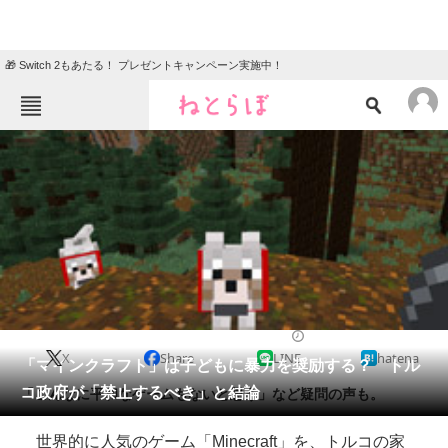
🎁 Switch 2もあたる！ プレゼントキャンペーン実施中！
ねとらぼメニュー
TOP
ニュース
エンタメ
クイズ
グルメ
地域
住まい
教育・育児
動物
リサーチ
2015/03/11 18:08（公開）
X
Share
LINE
hatena
会員記事
「マインクラフト」は子どもに暴力を奨励する？ トル
コ政府が「禁止するべき」と結論
「こんなに平和なゲームもないと思う」など疑問の声も。
メディア
世界的に人気のゲーム「Minecraft」を、トルコの家
注目記事を集めた総合ページ