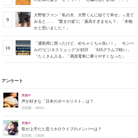
大野智ファン「私の夫、大野くんに似てて幸せ」→見て
9
みると…… ‟驚きの姿”に「最高すぎません？」「本物
かと思いました！」
「通勤用に買ったけど、めちゃくちゃ良い！」 モンベ
10
ルの“ビジネスリュック”が好評 「615グラムで軽い」
「たくさん入る」「満員電車に乗りやすくなった」
アンケート
実施中
声が好きな「日本のボーカリスト」は？
回答数：49401
実施中
歌が上手だと思うホロライブのメンバーは？
回答数：23836