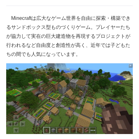
企業向けIT製品の総合サイト
Minecraftは広大なゲーム世界を自由に探索・構築でき
IT製品の技術・比較・事例
るサンドボックス型ものづくりゲーム。プレイヤーたち
製造業のIT導入・活用を支援
が協力して実在の巨大建造物を再現するプロジェクトが
行われるなど自由度と創造性が高く、近年では子どもた
モノづくり技術者専門サイト
ちの間でも人気になっています。
エレクトロニクス専門サイト
電子設計の基本と応用
エネルギーの専門メディア
建設×テクノロジーの最前線
ちょっと気になるネットの話題