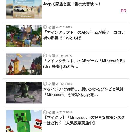
Jeepで家族と夏一番の大冒険へ！
PR
公開 2021/01/06
「マインクラフト」のARゲームが終了 コロナ
禍の影響で | ねとらぼ
公開 2019/05/18
「マインクラフト」のARゲーム「Minecraft Ea
rth」発表 | ねとら...
公開 2016/06/08
木をパンチで切断し、襲いかかるゾンビと戦闘
「Minecraft」を実写化した動...
公開 2021/11/13
【マイクラ】「Minecraft」の好きな敵モンスタ
ーはどれ？【人気投票実施中】