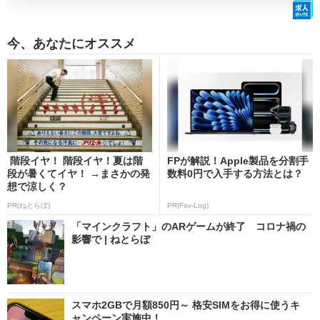
今、あなたにオススメ
階段イヤ！ 階段イヤ！夏は階
FPが解説！Apple製品を分割手
段が暑くてイヤ！ →まさかの発
数料0円で入手する方法とは？
想で涼しく？
PR(ねとらぼ)
PR(Fav-Log)
「マインクラフト」のARゲームが終了 コロナ禍の
影響で | ねとらぼ
スマホ2GBで月額850円～ 格安SIMをお得に使うキ
ャンペーン実施中！