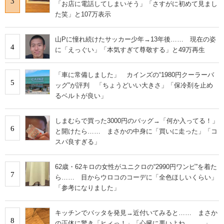
3
「お店に電話してしまいそう」「さすがに初めて見まし
た笑」と107万表示
山Pに憧れ続けたサッカー少年→13年後…… 現在の姿
4
に「えっぐい」「本気すぎて尊敬する」と49万再生
「車に常備しました」 カインズの“1980円クーラーバ
5
ッグ”が評判 「ちょうどいい大きさ」「保冷剤を止め
るベルトが良い」
しまむらで買った3000円のバッグ→「何か入ってる！」
6
と開けたら…… まさかの中身に「買いに走った」「コ
スパ良すぎる」
62歳・62キロの女性がユニクロの“2990円ワンピ”を着た
7
ら…… 目からウロコのコーデに「全色ほしいくらい」
「参考になりました」
キッチンでバッタを発見→近付いてみると…… まさか
8
の正体に驚き「ヒィっ！」「心臓に悪いよね、、、」