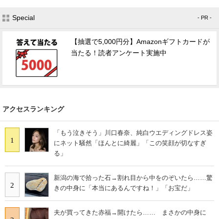
Special
- PR -
【抽選で5,000円分】Amazonギフトカードが
当たる！読者アンケート実施中
アクセスランキング
「もう泣きそう」川口春奈、純白ウエディングドレス姿
1
にネット騒然「ほんとに綺麗」「この笑顔が切なすぎ
る」
新潟の海で拾った石→割れ目から中をのぞいたら……驚
2
きの中身に「本当にあるんですね！」「お宝だ」
夫が買ってきた赤福→開けたら…… まさかの中身に