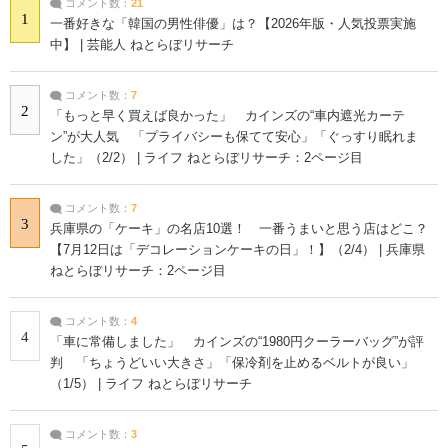
コメント数：
21
1
一番好きな「韓国の男性俳優」は？【2026年版・人気投票実施
中】 | 芸能人 ねとらぼリサーチ
コメント数：
7
2
「もっと早く買えば良かった」 カインズの“車内遮光カーテ
ン”が大人気 「プライバシーも保てて安心」「ぐっすり眠れま
した」（2/2） | ライフ ねとらぼリサーチ：2ページ目
コメント数：
7
3
兵庫県の「ケーキ」の名店10選！ 一番うまいと思う店はどこ？
【7月12日は「デコレーションケーキの日」！】（2/4） | 兵庫県
ねとらぼリサーチ：2ページ目
コメント数：
4
4
「車に常備しました」 カインズの“1980円クーラーバッグ”が評
判 「ちょうどいい大きさ」「保冷剤を止めるベルトが良い」
（1/5） | ライフ ねとらぼリサーチ
コメント数：
3