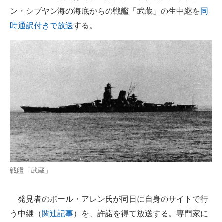
ン・シブヤン海の海底からの戦艦「武蔵」の生中継を
同
ITの今と未来を見通す
時通訳付きで放送
する。
スマホと通信の最新トレンド
進化するPCとデバイスの未来
好きが集まる 比べて選べる
ビジネスと働き方のヒント
AI活用のいまが分かる
企業ITのトレンドを詳説
経営リーダーのコミュニティ
戦艦「武蔵」
マーケ×ITの今がよく分かる
発見者のポール・アレン氏が同日に自身のサイトで行
ITエンジニア向け専門サイト
う中継（
関連記事
）を、許諾を得て放送する。専門家に