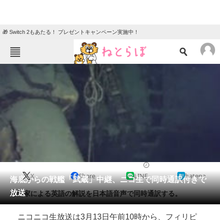
🎁 Switch 2もあたる！ プレゼントキャンペーン実施中！
ねとらぼメニュー
TOP
ニュース
エンタメ
クイズ
グルメ
地域
住まい
教育・育児
動物
リサーチ
2015/03/12 17:16（公開）
X
Share
LINE
hatena
会員記事
海底からの戦艦「武蔵」中継、ニコ生で同時通訳付きで
放送
専門家による英語の解説を日本語音声で同時通訳する。
メディア
ニコニコ生放送は3月13日午前10時から、フィリピ
注目記事を集めた総合ページ