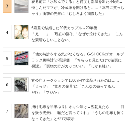
寝る前に「水飲んでくる」と何度も部屋を出た小5娘→
3
怪しんだママが、冷蔵庫を開けると……「本当に笑っち
ゃう」衝撃の光景に「むしろよく我慢した」
6歳差で結婚した20代カップル→20年後……
4
「え……」 “現在の姿”に「なぜか泣けてきた」「こん
な素晴らしいことない」
「他の時計をする気がなくなる」G-SHOCKの“オールブ
5
ラック腕時計”が高評価 「ちらっと見ただけで確実に
視認」「実物の方がカッコいい」「しかも軽い」
官公庁オークションで130万円で出品されたのは……
6
「えっ!?」 “驚きの光景”に「こんなの売ってるん
だ!?」「マジか」
掛け毛布を半年ぶりにオキシ漬け→翌朝見たら…… 目
7
を疑う光景に「嘘だと言ってくれ」「うちの毛布も怖く
なってきた」と627万表示