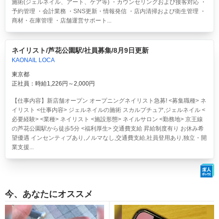
施術(ジェルネイル、アート、ケア等) ・カウンセリングおよび接客対応 ・
予約管理 ・会計業務 ・SNS更新・情報発信 ・店内清掃および衛生管理 ・
商材・在庫管理 ・店舗運営サポート...
ネイリスト/芦花公園駅/社員募集/8月9日更新
KAONAIL LOCA
東京都
正社員：時給1,226円～2,000円
【仕事内容】新店舗オープン オープニングネイリスト急募! <募集職種> ネ
イリスト <仕事内容> ジェルネイルの施術 スカルプチュア,ジェルネイル <
必要経験> <業種> ネイリスト <施設形態> ネイルサロン <勤務地> 京王線
の芦花公園駅から徒歩5分 <福利厚生> 交通費支給 昇給制度有り お休み希
望優遇 インセンティブあり,ノルマなし,交通費支給,社員登用あり,独立・開
業支援...
今、あなたにオススメ