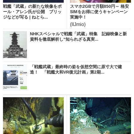
戦艦「武蔵」の新たな映像をポ
スマホ2GBで月額850円～ 格安
ール・アレン氏が公開 ブリッ
SIMをお得に使うキャンペーン
ジなどが写る | ねとら...
実施中！
(IIJmio)
NHKスペシャルで戦艦「武蔵」特集 記録映像と新
資料を徹底解析し“知られざる真実...
「戦艦武蔵」最終時の姿を仮想空間に原寸大で建
造！ 「戦艦大和VR復元計画」第2期...