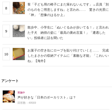
客「子ども用の椅子にまだ座れないんです」→店員「別
8
のものをご用意しますね」と言われ…… 驚きの光景に
「神」「想像のはるか上」
散歩中、小学生に「ぬいぐるみが歩いてる！」と言われ
9
た子犬 納得の姿に「最高の褒め言葉！」「遭遇した
い」投稿者に話を聞いた
お菓子の空き缶にロープを貼り付けていくと…… 完成
10
したまさかの収納アイテムに「素敵な才能」「これいい
ね」【海外】
アンケート
実施中
声が好きな「日本のボーカリスト」は？
回答数：49569