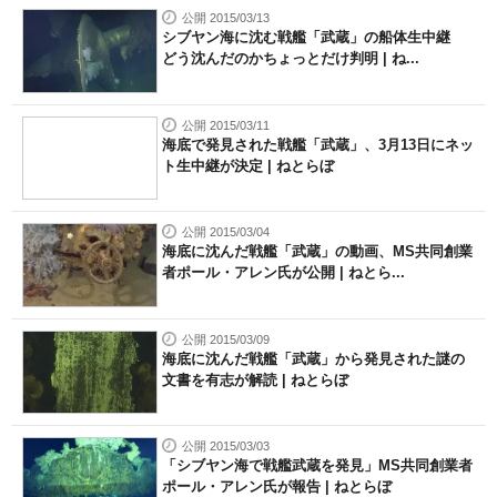
公開 2015/03/13
シブヤン海に沈む戦艦「武蔵」の船体生中継
どう沈んだのかちょっとだけ判明 | ね...
公開 2015/03/11
海底で発見された戦艦「武蔵」、3月13日にネッ
ト生中継が決定 | ねとらぼ
公開 2015/03/04
海底に沈んだ戦艦「武蔵」の動画、MS共同創業
者ポール・アレン氏が公開 | ねとら...
公開 2015/03/09
海底に沈んだ戦艦「武蔵」から発見された謎の
文書を有志が解読 | ねとらぼ
公開 2015/03/03
「シブヤン海で戦艦武蔵を発見」MS共同創業者
ポール・アレン氏が報告 | ねとらぼ