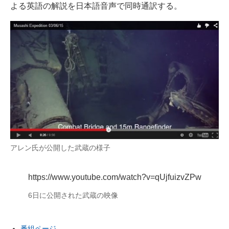
よる英語の解説を日本語音声で同時通訳する。
企業向けIT製品の総合サイト
IT製品の技術・比較・事例
製造業のIT導入・活用を支援
モノづくり技術者専門サイト
エレクトロニクス専門サイト
電子設計の基本と応用
エネルギーの専門メディア
アレン氏が公開した武蔵の様子
建設×テクノロジーの最前線
https://www.youtube.com/watch?v=qUjfuizvZPw
ちょっと気になるネットの話題
6日に公開された武蔵の映像
番組ページ