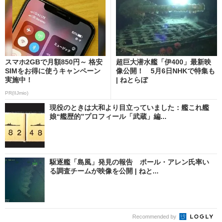
スマホ2GBで月額850円～ 格安
超巨大潜水艦「伊400」最新映
SIMをお得に使うキャンペーン
像公開！ 5月6日NHKで特集も
実施中！
| ねとらぼ
PR(IIJmio)
現役のときは大和より目立っていました：艦これ艦
娘“艦歴的”プロフィール「武蔵」編...
駆逐艦「島風」発見の報告 ポール・アレン氏率い
る調査チームが映像を公開 | ねと...
Recommended by