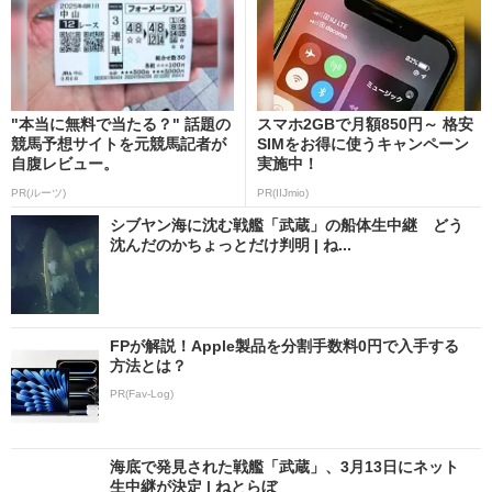
"本当に無料で当たる？" 話題の
スマホ2GBで月額850円～ 格安
競馬予想サイトを元競馬記者が
SIMをお得に使うキャンペーン
自腹レビュー。
実施中！
PR(ルーツ)
PR(IIJmio)
シブヤン海に沈む戦艦「武蔵」の船体生中継 どう
沈んだのかちょっとだけ判明 | ね...
FPが解説！Apple製品を分割手数料0円で入手する
方法とは？
PR(Fav-Log)
海底で発見された戦艦「武蔵」、3月13日にネット
生中継が決定 | ねとらぼ