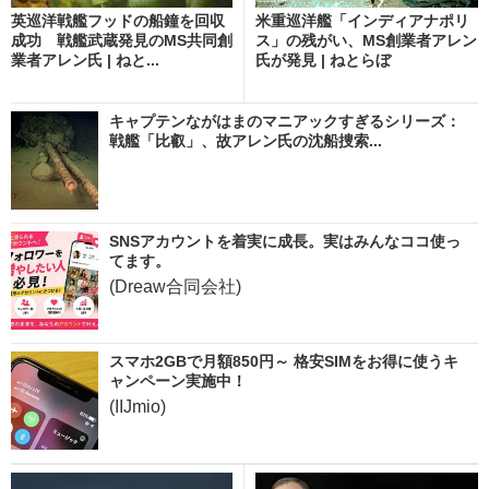
英巡洋戦艦フッドの船鐘を回収
米重巡洋艦「インディアナポリ
成功 戦艦武蔵発見のMS共同創
ス」の残がい、MS創業者アレン
業者アレン氏 | ねと...
氏が発見 | ねとらぼ
キャプテンながはまのマニアックすぎるシリーズ：
戦艦「比叡」、故アレン氏の沈船捜索...
SNSアカウントを着実に成長。実はみんなココ使っ
てます。
(Dreaw合同会社)
スマホ2GBで月額850円～ 格安SIMをお得に使うキ
ャンペーン実施中！
(IIJmio)