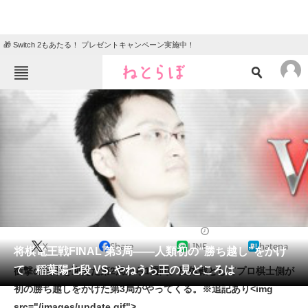
🎁 Switch 2もあたる！ プレゼントキャンペーン実施中！
ねとらぼメニュー
TOP
ニュース
エンタメ
クイズ
グルメ
地域
住まい
教育・育児
動物
リサーチ
2015/03/26 20:15（公開）
X
Share
LINE
hatena
会員記事
将棋電王戦FINAL 第3局――人類初の“勝ち越し”をかけ
て 稲葉陽七段 VS. やねうら王の見どころは
衝撃の結末を迎えた第2局から1週間。団体戦としてプロ棋士側が
メディア
初の勝ち越しをかけた第3局がやってくる。※追記あり<img
src="/images/update.gif">
注目記事を集めた総合ページ