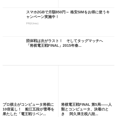
スマホ2GBで月額850円～ 格安SIMをお得に使うキ
ャンペーン実施中！
PR(IIJmio)
団体戦は次がラスト！ そしてタッグマッチへ
「将棋電王戦FINAL」2015年春...
プロ棋士がコンピュータ将棋に
将棋電王戦FINAL 第5局――人
10倍返し！ 船江五段が雪辱を
類とコンピュータ、決着のと
果たした「電王戦リベン...
き 阿久津主税八段...