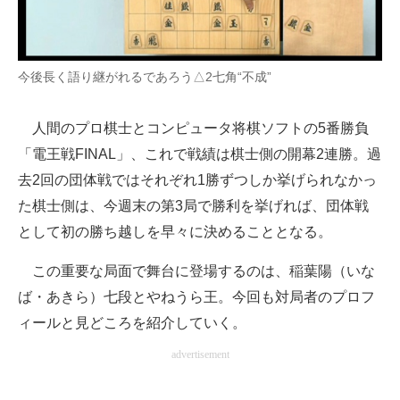
企業向けIT製品の総合サイト
IT製品の技術・比較・事例
今後長く語り継がれるであろう△2七角“不成”
製造業のIT導入・活用を支援
人間のプロ棋士とコンピュータ将棋ソフトの5番勝負
モノづくり技術者専門サイト
「電王戦FINAL」、これで戦績は棋士側の開幕2連勝。過
エレクトロニクス専門サイト
去2回の団体戦ではそれぞれ1勝ずつしか挙げられなかっ
た棋士側は、今週末の第3局で勝利を挙げれば、団体戦
電子設計の基本と応用
として初の勝ち越しを早々に決めることとなる。
エネルギーの専門メディア
この重要な局面で舞台に登場するのは、稲葉陽（いな
建設×テクノロジーの最前線
ば・あきら）七段とやねうら王。今回も対局者のプロフ
ィールと見どころを紹介していく。
ちょっと気になるネットの話題
advertisement