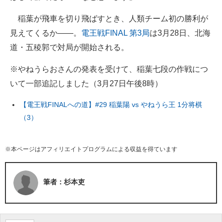
稲葉が飛車を切り飛ばすとき、人類チーム初の勝利が
見えてくるか――。
電王戦FINAL 第3局
は3月28日、北海
道・五稜郭で対局が開始される。
※やねうらおさんの発表を受けて、稲葉七段の作戦につ
いて一部追記しました（3月27日午後8時）
【電王戦FINALへの道】#29 稲葉陽 vs やねうら王 1分将棋
（3）
※本ページはアフィリエイトプログラムによる収益を得ています
筆者：杉本吏