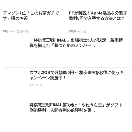
アマゾン1位「このお茶ガチで
FPが解説！Apple製品を分割手
す」噂のお茶
数料0円で入手する方法とは？
PR(ハーブ健康本舗)
PR(Fav-Log)
「将棋電王戦FINAL」出場棋士5人が決定 若手精
鋭を揃えた「勝つためのメンバー...
スマホ2GBで月額850円～ 格安SIMをお得に使うキ
ャンペーン実施中！
PR(IIJmio)
将棋電王戦FINAL第3局は「やねうら王」がソフト
側初勝利 人間有利の前評判を覆...