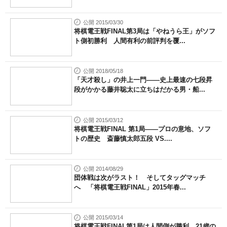
公開 2015/03/30
将棋電王戦FINAL第3局は「やねうら王」がソフ
ト側初勝利 人間有利の前評判を覆...
公開 2018/05/18
「天才殺し」の井上一門――史上最速の七段昇
段がかかる藤井聡太に立ちはだかる男・船...
公開 2015/03/12
将棋電王戦FINAL 第1局――プロの意地、ソフ
トの歴史 斎藤慎太郎五段 VS....
公開 2014/08/29
団体戦は次がラスト！ そしてタッグマッチ
へ 「将棋電王戦FINAL」2015年春...
公開 2015/03/14
将棋電王戦FINAL第1局は人間側が勝利 21歳の