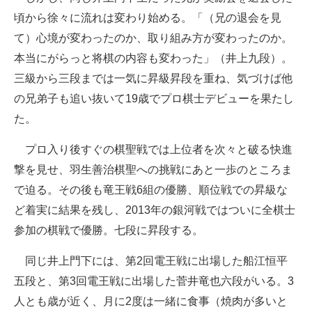
頃から徐々に流れは変わり始める。「（兄の退会を見
て）心境が変わったのか、取り組み方が変わったのか。
本当にがらっと将棋の内容も変わった」（井上九段）。
三級から三段までは一気に昇級昇段を重ね、気づけば他
の兄弟子も追い抜いて19歳でプロ棋士デビューを果たし
た。
プロ入り後すぐの棋聖戦では上位者を次々と破る快進
撃を見せ、羽生善治棋聖への挑戦にあと一歩のところま
で迫る。その後も竜王戦6組の優勝、順位戦での昇級な
ど着実に結果を残し、2013年の銀河戦ではついに全棋士
参加の棋戦で優勝。七段に昇段する。
同じ井上門下には、第2回電王戦に出場した船江恒平
五段と、第3回電王戦に出場した菅井竜也六段がいる。3
人とも歳が近く、月に2度は一緒に食事（焼肉が多いと