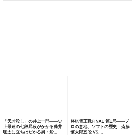
「天才殺し」の井上一門――史
将棋電王戦FINAL 第1局――プ
上最速の七段昇段がかかる藤井
ロの意地、ソフトの歴史 斎藤
聡太に立ちはだかる男・船...
慎太郎五段 VS....