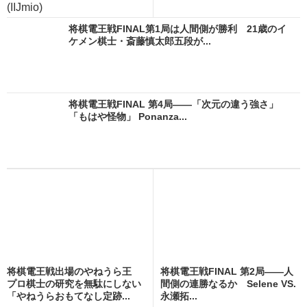
(IIJmio)
将棋電王戦FINAL第1局は人間側が勝利 21歳のイ
ケメン棋士・斎藤慎太郎五段が...
将棋電王戦FINAL 第4局――「次元の違う強さ」
「もはや怪物」 Ponanza...
将棋電王戦出場のやねうら王
将棋電王戦FINAL 第2局――人
プロ棋士の研究を無駄にしない
間側の連勝なるか Selene VS.
「やねうらおもてなし定跡...
永瀬拓...