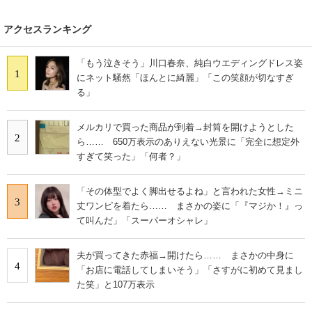
アクセスランキング
「もう泣きそう」川口春奈、純白ウエディングドレス姿
1
にネット騒然「ほんとに綺麗」「この笑顔が切なすぎ
る」
メルカリで買った商品が到着→封筒を開けようとした
2
ら…… 650万表示のありえない光景に「完全に想定外
すぎて笑った」「何者？」
「その体型でよく脚出せるよね」と言われた女性→ミニ
3
丈ワンピを着たら…… まさかの姿に「『マジか！』っ
て叫んだ」「スーパーオシャレ」
夫が買ってきた赤福→開けたら…… まさかの中身に
4
「お店に電話してしまいそう」「さすがに初めて見まし
た笑」と107万表示