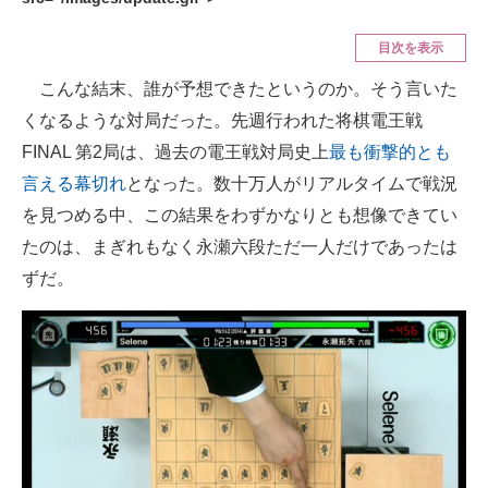
ITの今と未来を見通す
目次を表示
こんな結末、誰が予想できたというのか。そう言いた
スマホと通信の最新トレンド
くなるような対局だった。先週行われた将棋電王戦
進化するPCとデバイスの未来
FINAL 第2局は、過去の電王戦対局史上
最も衝撃的とも
言える幕切れ
となった。数十万人がリアルタイムで戦況
好きが集まる 比べて選べる
を見つめる中、この結果をわずかなりとも想像できてい
ビジネスと働き方のヒント
たのは、まぎれもなく永瀬六段ただ一人だけであったは
ずだ。
AI活用のいまが分かる
企業ITのトレンドを詳説
経営リーダーのコミュニティ
マーケ×ITの今がよく分かる
ITエンジニア向け専門サイト