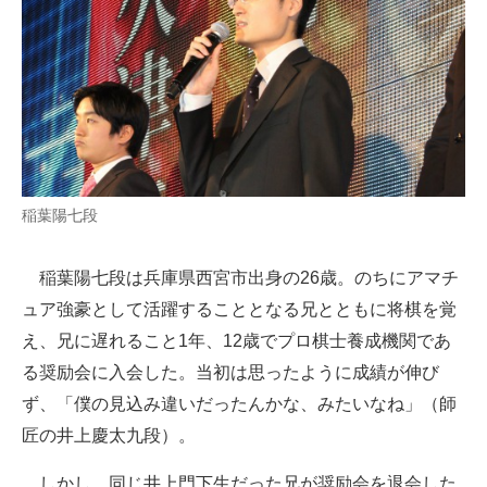
稲葉陽七段
稲葉陽七段は兵庫県西宮市出身の26歳。のちにアマチ
ュア強豪として活躍することとなる兄とともに将棋を覚
え、兄に遅れること1年、12歳でプロ棋士養成機関であ
る奨励会に入会した。当初は思ったように成績が伸び
ず、「僕の見込み違いだったんかな、みたいなね」（師
匠の井上慶太九段）。
しかし、同じ井上門下生だった兄が奨励会を退会した