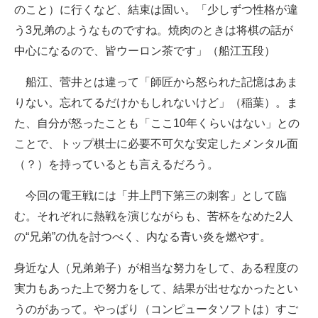
のこと）に行くなど、結束は固い。「少しずつ性格が違
う3兄弟のようなものですね。焼肉のときは将棋の話が
中心になるので、皆ウーロン茶です」（船江五段）
船江、菅井とは違って「師匠から怒られた記憶はあま
りない。忘れてるだけかもしれないけど」（稲葉）。ま
た、自分が怒ったことも「ここ10年くらいはない」との
ことで、トップ棋士に必要不可欠な安定したメンタル面
（？）を持っているとも言えるだろう。
今回の電王戦には「井上門下第三の刺客」として臨
む。それぞれに熱戦を演じながらも、苦杯をなめた2人
の“兄弟”の仇を討つべく、内なる青い炎を燃やす。
身近な人（兄弟弟子）が相当な努力をして、ある程度の
実力もあった上で努力をして、結果が出せなかったとい
うのがあって。やっぱり（コンピュータソフトは）すご