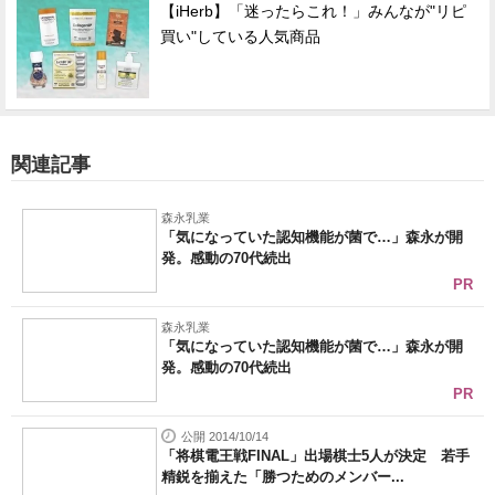
【iHerb】「迷ったらこれ！」みんなが"リピ
買い"している人気商品
関連記事
森永乳業
「気になっていた認知機能が菌で…」森永が開
発。感動の70代続出
PR
森永乳業
「気になっていた認知機能が菌で…」森永が開
発。感動の70代続出
PR
公開 2014/10/14
「将棋電王戦FINAL」出場棋士5人が決定 若手
精鋭を揃えた「勝つためのメンバー...