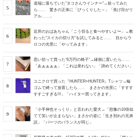
道端に落ちていた“タコさんウインナー”→拾ってみた
5
ら…… 驚きの正体に「びっくりした～」「焦げ目がリ
アル……」
近所のおばあちゃん「こう切ると食べやすいよ〜」→教
6
わった“スイカの切り方”を試してみると…… 目からウ
ロコの光景に「やってみます」
思い切って買った“6万円の椅子”→縁側に置いたら……
7
「あぁぁぁぁ」「これは座れない」「諦めてください」
ユニクロで買った『HUNTER×HUNTER』Tシャツ→輪
8
ゴムで縛って放置したら…… まさかの光景に「すすす
すすごすぎる!!!」「ハイター買ってきます」
「小手伸也そっくり」と言われた愛犬→「想像の10倍似
9
てて笑いが止まらない」まさかの姿に「生き別れの兄弟
説」「パーツのバランスが同じ」