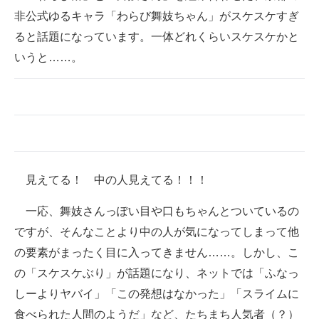
非公式ゆるキャラ「わらび舞妓ちゃん」がスケスケすぎ
ITの今と未来を見通す
ると話題になっています。一体どれくらいスケスケかと
いうと……。
スマホと通信の最新トレンド
進化するPCとデバイスの未来
好きが集まる 比べて選べる
ビジネスと働き方のヒント
見えてる！ 中の人見えてる！！！
AI活用のいまが分かる
一応、舞妓さんっぽい目や口もちゃんとついているの
企業ITのトレンドを詳説
ですが、そんなことより中の人が気になってしまって他
経営リーダーのコミュニティ
の要素がまったく目に入ってきません……。しかし、こ
の「スケスケぶり」が話題になり、ネットでは「ふなっ
マーケ×ITの今がよく分かる
しーよりヤバイ」「この発想はなかった」「スライムに
ITエンジニア向け専門サイト
食べられた人間のようだ」など、たちまち人気者（？）