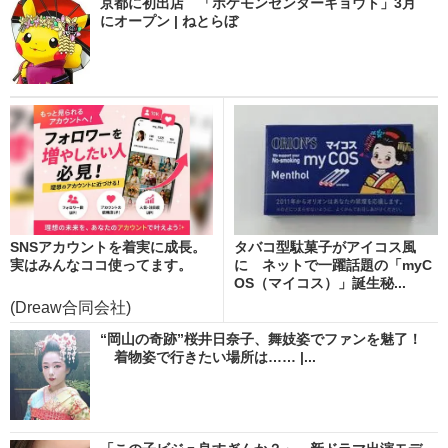
京都に初出店 「ポケモンセンターキョウト」3月
にオープン | ねとらぼ
SNSアカウントを着実に成長。
タバコ型駄菓子がアイコス風
実はみんなココ使ってます。
に ネットで一躍話題の「myC
OS（マイコス）」誕生秘...
(Dreaw合同会社)
“岡山の奇跡”桜井日奈子、舞妓姿でファンを魅了！
着物姿で行きたい場所は…… |...