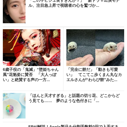
「この子ビジュ良すぎんか？」 新ドラマ出演モデ
ル、注目急上昇で視聴者の心を鷲づか...
6歳子役の「鬼滅」“堕姫ちゃん
「完全に餅だ」「動きも可愛
風”花魁姿に賛否 「大人っぽ
い」 てこてこ歩くまん丸なカ
い」と絶賛する声の一方...
エルさんが“わらび餅”みた...
「ほんと天才すぎる」と話題の切り花、どこからど
う見ても…… 夢のような色付きに「...
FPが解説！Apple製品を分割手数料0円で入手する