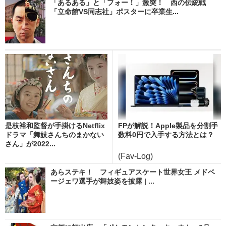
「あるある」と「フォー！」激突！ 西の伝統戦
「立命館VS同志社」ポスターに卒業生...
是枝裕和監督が手掛けるNetflix
FPが解説！Apple製品を分割手
ドラマ「舞妓さんちのまかない
数料0円で入手する方法とは？
さん」が2022...
(Fav-Log)
あらステキ！ フィギュアスケート世界女王 メドベ
ージェワ選手が舞妓姿を披露 | ...