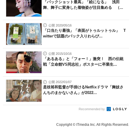
「バックショット最高」「絵になる」 浅田
舞、舞子に変身した着物姿が注目集める （...
公開 2020/05/16
「口当たり最強」「表面がトゥルットゥル」 T
witterで話題のパック入りわらび...
公開 2015/10/16
「あるある」と「フォー！」激突！ 西の伝統
戦「立命館VS同志社」ポスターに卒業生...
公開 2022/01/07
是枝裕和監督が手掛けるNetflixドラマ「舞妓さ
んちのまかないさん」が2022...
Recommended by
Copyright © ITmedia Inc. All Rights Reserved.