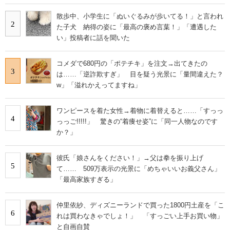
散歩中、小学生に「ぬいぐるみが歩いてる！」と言われ
2
た子犬 納得の姿に「最高の褒め言葉！」「遭遇した
い」投稿者に話を聞いた
コメダで680円の「ポテチキ」を注文→出てきたの
3
は……「逆詐欺すぎ」 目を疑う光景に「量間違えた？
w」「溢れかえってますね」
ワンピースを着た女性→着物に着替えると……「すっっ
4
っっご!!!!!」 驚きの“着痩せ姿”に「同一人物なのです
か？」
彼氏「娘さんをください！」→父は拳を振り上げ
5
て…… 509万表示の光景に「めちゃいいお義父さん」
「最高家族すぎる」
仲里依紗、ディズニーランドで買った1800円土産を「こ
6
れは買わなきゃでしょ！」 「すっごい上手お買い物」
と自画自賛