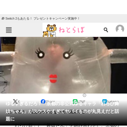
🎁 Switch 2もあたる！ プレゼントキャンペーン実施中！
ねとらぼメニュー
TOP
ニュース
エンタメ
クイズ
グルメ
地域
住まい
教育・育児
動物
リサーチ
2015/03/27 21:56（公開）
X
Share
LINE
hatena
会員記事
ゆるすぎるだろ！ 京都の非公式ゆるキャラ「わらび舞
妓ちゃん」がスケスケすぎてヤバイものが丸見えだと話
見えてる！ 見えちゃいけないモノ見えてる！
メディア
題に
「わらび餅」と「舞妓さん」を組み合わせた、京都の
注目記事を集めた総合ページ