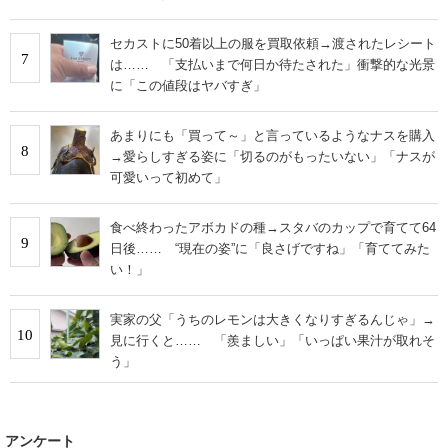
セカストに50着以上の服を買取依頼→渡されたレシート
7
は…… 「支払いまで何日か待たされた」衝撃的な光景
に「この値段はヤバすぎ」
あまりにも「買って～」と言っているようなナスを購入
8
→愛らしすぎる姿に「切るのがもったいない」「ナスが
可愛いって初めて」
食べ終わったアボカドの種→スタバのカップで育てて64
9
日後…… “現在の姿”に「良さげですね」「育ててみた
い！」
実家の父「うちのレモンは大きくなりすぎるんじゃ」→
10
見に行くと…… 「羨ましい」「いっぱい果汁が取れそ
う」
アンケート