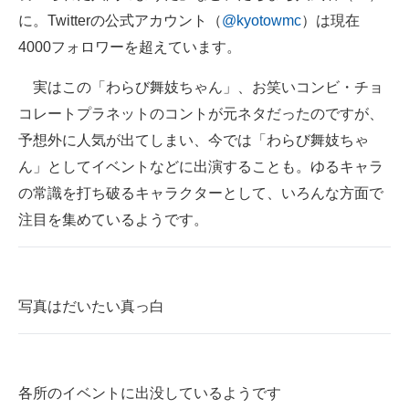
に。Twitterの公式アカウント（
@kyotowmc
）は現在
企業向けIT製品の総合サイト
4000フォロワーを超えています。
IT製品の技術・比較・事例
実はこの「わらび舞妓ちゃん」、お笑いコンビ・チョ
製造業のIT導入・活用を支援
コレートプラネットのコントが元ネタだったのですが、
予想外に人気が出てしまい、今では「わらび舞妓ちゃ
モノづくり技術者専門サイト
ん」としてイベントなどに出演することも。ゆるキャラ
エレクトロニクス専門サイト
の常識を打ち破るキャラクターとして、いろんな方面で
電子設計の基本と応用
注目を集めているようです。
エネルギーの専門メディア
建設×テクノロジーの最前線
写真はだいたい真っ白
ちょっと気になるネットの話題
各所のイベントに出没しているようです