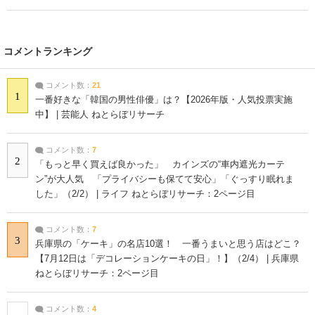
コメントランキング
コメント数：
21
1
一番好きな「韓国の男性俳優」は？【2026年版・人気投票実施
中】 | 芸能人 ねとらぼリサーチ
コメント数：
7
2
「もっと早く買えば良かった」 カインズの“車内遮光カーテ
ン”が大人気 「プライバシーも保てて安心」「ぐっすり眠れま
した」（2/2） | ライフ ねとらぼリサーチ：2ページ目
コメント数：
7
3
兵庫県の「ケーキ」の名店10選！ 一番うまいと思う店はどこ？
【7月12日は「デコレーションケーキの日」！】（2/4） | 兵庫県
ねとらぼリサーチ：2ページ目
コメント数：
4