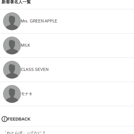
新着著名人一覧
Mrs. GREEN APPLE
M!LK
CLASS SEVEN
モナキ
FEEDBACK
「ねとらぼ」ってなに？