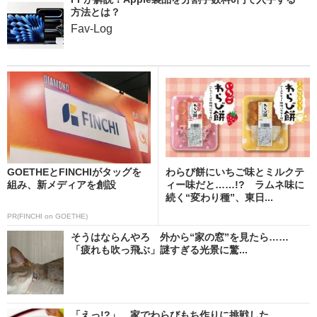
方法とは？
Fav-Log
GOETHEとFINCHIがタッグを
わらび餅にいちご味とミルクテ
組み、新メディアを創設
ィー味だと……!? ラムネ味に
続く“変わり種”、東日...
PR(FINCHI on GOETHE)
そうはならんやろ 外から“家の窓”を見たら……
「疲れも吹っ飛ぶ」謎すぎる光景に驚...
「えっ!?」 家でわらびもち作りに挑戦した