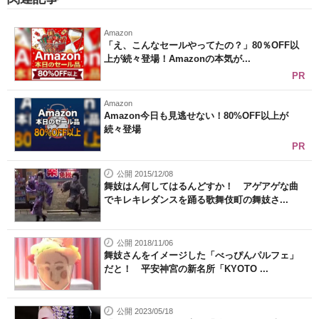
Amazon
「え、こんなセールやってたの？」80％OFF以
上が続々登場！Amazonの本気が...
PR
Amazon
Amazon今日も見逃せない！80%OFF以上が
続々登場
PR
公開 2015/12/08
舞妓はん何してはるんどすか！ アゲアゲな曲
でキレキレダンスを踊る歌舞伎町の舞妓さ...
公開 2018/11/06
舞妓さんをイメージした「べっぴんパルフェ」
だと！ 平安神宮の新名所「KYOTO ...
公開 2023/05/18