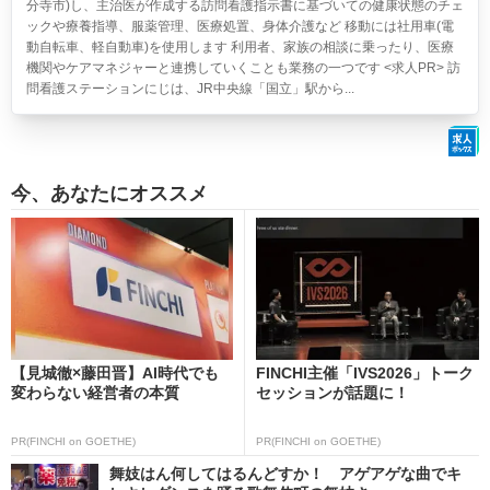
分寺市)し、主治医が作成する訪問看護指示書に基づいての健康状態のチェ
ックや療養指導、服薬管理、医療処置、身体介護など 移動には社用車(電
動自転車、軽自動車)を使用します 利用者、家族の相談に乗ったり、医療
機関やケアマネジャーと連携していくことも業務の一つです <求人PR> 訪
問看護ステーションにじは、JR中央線「国立」駅から...
今、あなたにオススメ
【見城徹×藤田晋】AI時代でも
FINCHI主催「IVS2026」トーク
変わらない経営者の本質
セッションが話題に！
PR(FINCHI on GOETHE)
PR(FINCHI on GOETHE)
舞妓はん何してはるんどすか！ アゲアゲな曲でキ