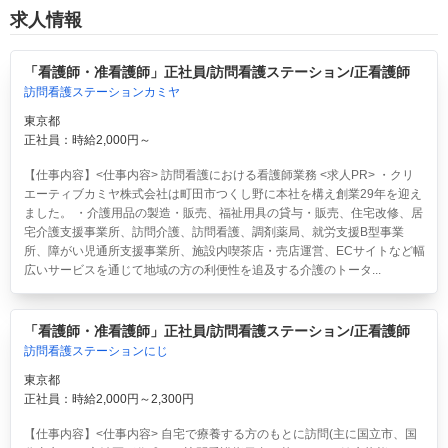
求人情報
「看護師・准看護師」正社員/訪問看護ステーション/正看護師
訪問看護ステーションカミヤ
東京都
正社員：時給2,000円～
【仕事内容】<仕事内容> 訪問看護における看護師業務 <求人PR> ・クリ
エーティブカミヤ株式会社は町田市つくし野に本社を構え創業29年を迎え
ました。 ・介護用品の製造・販売、福祉用具の貸与・販売、住宅改修、居
宅介護支援事業所、訪問介護、訪問看護、調剤薬局、就労支援B型事業
所、障がい児通所支援事業所、施設内喫茶店・売店運営、ECサイトなど幅
広いサービスを通じて地域の方の利便性を追及する介護のトータ...
「看護師・准看護師」正社員/訪問看護ステーション/正看護師
訪問看護ステーションにじ
東京都
正社員：時給2,000円～2,300円
【仕事内容】<仕事内容> 自宅で療養する方のもとに訪問(主に国立市、国