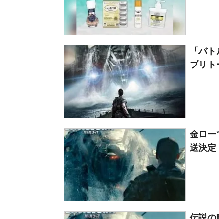
「バト
ブリト
金ロー
送決定
伝説の