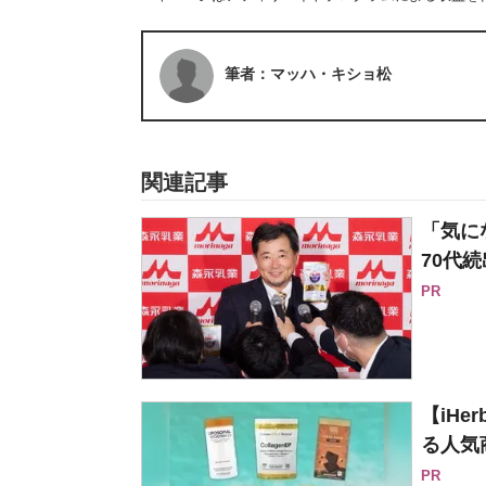
筆者：マッハ・キショ松
関連記事
「気に
70代続
PR
【iH
る人気
PR