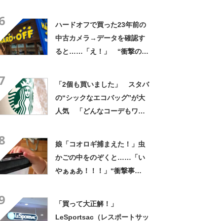
評 「良すぎて家族分購入」
6
「朝のコーヒーが昼過ぎまで
ハードオフで買った23年前の
温かい」
中古カメラ→データを確認す
ると……「え！」 “衝撃の中
身”に「そんなことあるのか」
7
「ドラマのような展開」
「2個も買いました」 スタバ
の“シックなエコバッグ”が大
人気 「どんなコーデもワン
ランク上に変身」「マグカッ
8
プ型のポーチも可愛い」「た
娘「コオロギ捕まえた！」虫
くさん入れても肩が痛くなら
かごの中をのぞくと……「い
ない」
やぁぁあ！！！」“衝撃事
実”が160万再生「知らぬが
9
仏」
「買って大正解！」
LeSportsac（レスポートサッ