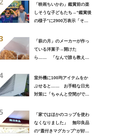
2
「映画ちいかわ」鑑賞前の楽
しそうな子どもたち→“鑑賞後
の様子”に2900万表示「そう
なるわなw」「分かるよ」
3
「いったい何が」
「萩の月」のメーカーが作っ
ている洋菓子→開けた
ら…… 「なんで誰も教えて
くれなかったんだ」驚きの中
4
身に「バレたか」「えっ食べ
室外機に100均アイテムをか
たい」
ぶせると…… お手軽な日光
対策に「ちゃんと空間ができ
てグー」「これで楽します」
5
「家ではほかのコップを使わ
なくなりました」 無印良品
の“蓋付きマグカップ”が好