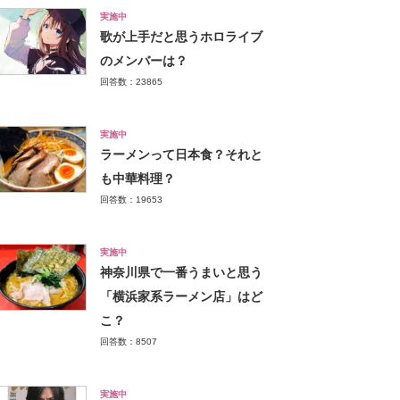
実施中
歌が上手だと思うホロライブ
のメンバーは？
回答数：23865
実施中
ラーメンって日本食？それと
も中華料理？
回答数：19653
実施中
神奈川県で一番うまいと思う
「横浜家系ラーメン店」はど
こ？
回答数：8507
実施中