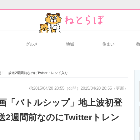
グルメ
地域
住まい
と未来を見通す
スマホと通信の最新トレンド
進化するPCとデ
放送2週間前なのにTwitterトレンド入り
のいまが分かる
企業ITのトレンドを詳説
経営リーダーの
2015/04/20 20:55（公開）
2015/04/20 20:55（更新）
画「バトルシップ」地上波初登
2週間前なのにTwitterトレン
T製品の総合サイト
IT製品の技術・比較・事例
製造業のIT導入