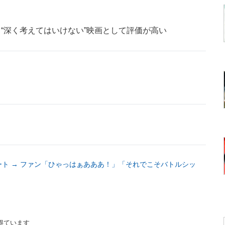
“深く考えてはいけない”映画として評価が高い
ト
ト → ファン「ひゃっはぁあああ！」「それでこそバトルシッ
得ています