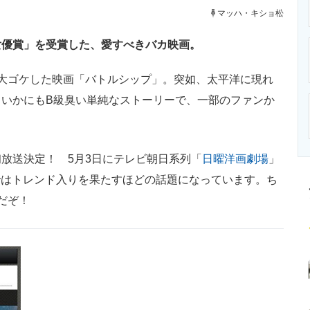
ニクス専門サイト
電子設計の基本と応用
エネルギーの専
マッハ・キショ松
女優賞」を受賞した、愛すべきバカ映画。
大ゴケした映画「バトルシップ」。突如、太平洋に現れ
いかにもB級臭い単純なストーリーで、一部のファンか
放送決定！ 5月3日にテレビ朝日系列「
日曜洋画劇場
」
r上ではトレンド入りを果たすほどの話題になっています。ち
だぞ！