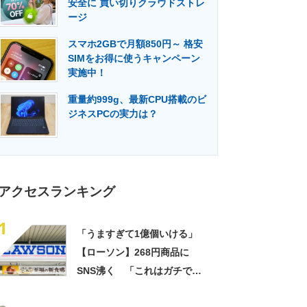
安全に 買い切りクラウドストレ
門メディア
建設×テクノロジーの最前線
ージ
スマホ2GBで月額850円～ 格安
SIMをお得に使うキャンペーン
実施中！
重量約999g、最新CPU搭載のビ
ジネスPCの実力は？
アクセスランキング
1
「うますぎて1億個いける」
【ローソン】268円商品に
SNS沸く 「これはガチで美
味い」「毎食これがいい」