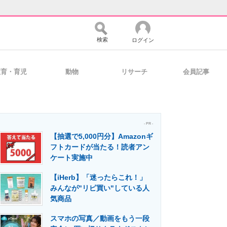
検索
ログイン
教育・育児
動物
リサーチ
会員記事
バイスの未来
好きが集まる 比べて選べる
- PR -
【抽選で5,000円分】Amazonギ
コミュニティ
マーケ×ITの今がよく分かる
フトカードが当たる！読者アン
ケート実施中
【iHerb】「迷ったらこれ！」
・活用を支援
みんなが"リピ買い"している人
気商品
スマホの写真／動画をもう一段