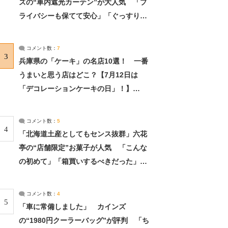
ズの“車内遮光カーテン”が大人気 「プ
ライバシーも保てて安心」「ぐっすり眠
れました」（2/2） | ライフ ねとらぼリ
サーチ：2ページ目
コメント数：
7
3
兵庫県の「ケーキ」の名店10選！ 一番
うまいと思う店はどこ？【7月12日は
「デコレーションケーキの日」！】
（2/4） | 兵庫県 ねとらぼリサーチ：2ペ
ージ目
コメント数：
5
4
「北海道土産としてもセンス抜群」六花
亭の“店舗限定”お菓子が人気 「こんな
の初めて」「箱買いするべきだった」
（1/2） | 北海道 ねとらぼリサーチ
コメント数：
4
5
「車に常備しました」 カインズ
の“1980円クーラーバッグ”が評判 「ち