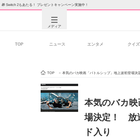
🎁 Switch 2もあたる！ プレゼントキャンペーン実施中！
メディア
TOP
ニュース
エンタメ
クイズ
注目記事を集めた総合ページ
ITの今
TOP
>
本気のバカ映画「バトルシップ」地上波初登場決定！ 
ビジネスと働き方のヒント
AI活用
本気のバカ映
場決定！ 放送
ITエンジニア向け専門サイト
企業向けI
ド入り