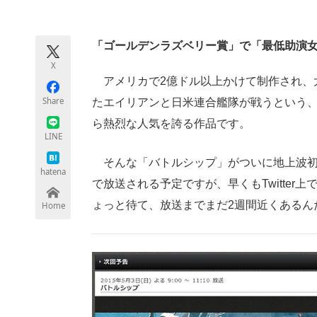
モノづくり技術者専門サイト
エレクトロ
「ゴールデンラズベリー賞」で「最低助演
X
ちょっと気になるネットの話題
アメリカで2億ドル以上かけて制作され、
Share
たエイリアンと日米連合艦隊が戦うという、
ら熱烈な人気を誇る作品です。
LINE
そんな「バトルシップ」がついに地上波初
hatena
で放送される予定ですが、早くもTwitte
ょっと待て、放送までまだ2週間近くあるん
Home