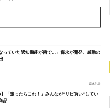
なっていた認知機能が菌で…」森永が開発。感動の
出
森永乳業
erb】「迷ったらこれ！」みんなが"リピ買い"してい
商品