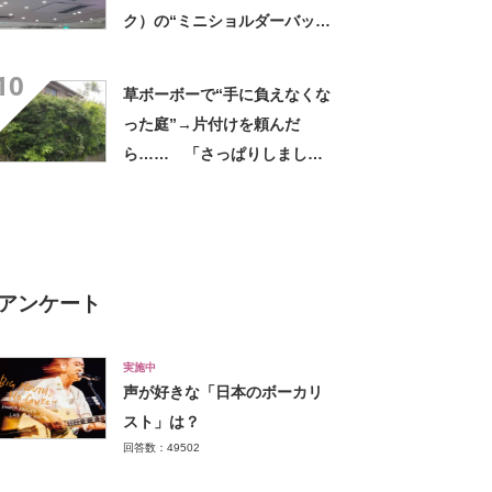
ク）の“ミニショルダーバッ
グ”が高評価 「軽いし、しっ
10
かりした作り」「持っている
草ボーボーで“手に負えなくな
だけで気分があがる」
った庭”→片付けを頼んだ
ら…… 「さっぱりしました
ね」「見応えありました」
「ホントに良かった」
アンケート
実施中
声が好きな「日本のボーカリ
スト」は？
回答数：49502