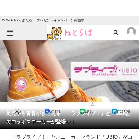
🎁 Switch 2もあたる！ プレゼントキャンペーン実施中！
ねとらぼメニュー
TOP
ニュース
エンタメ
クイズ
グルメ
地域
住まい
教育・育児
動物
リサーチ
2015/06/04 15:36（公開）
X
Share
LINE
hatena
会員記事
足元から青春がきこえる 「ラブライブ！」と「UBIQ」
のコラボスニーカーが登場
制服スカート柄の裏地もかわいい！
メディア
「ラブライブ！」とスニーカーブランド「UBIQ」がコ
注目記事を集めた総合ページ