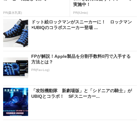
実施中！
PR(森永乳業)
PR(IIJmio)
ドット絵ロックマンがスニーカーに！ ロックマン
×UBIQのコラボスニーカー登場 ...
FPが解説！Apple製品を分割手数料0円で入手する
方法とは？
PR(Fav-Log)
「攻殻機動隊 新劇場版」と「シドニアの騎士」が
UBIQとコラボ！ SFスニーカー...