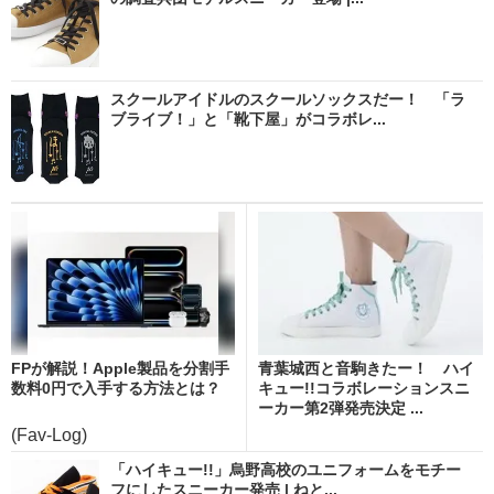
スクールアイドルのスクールソックスだー！ 「ラ
ブライブ！」と「靴下屋」がコラボレ...
FPが解説！Apple製品を分割手
青葉城西と音駒きたー！ ハイ
数料0円で入手する方法とは？
キュー!!コラボレーションスニ
ーカー第2弾発売決定 ...
(Fav-Log)
「ハイキュー!!」烏野高校のユニフォームをモチー
フにしたスニーカー発売 | ねと...