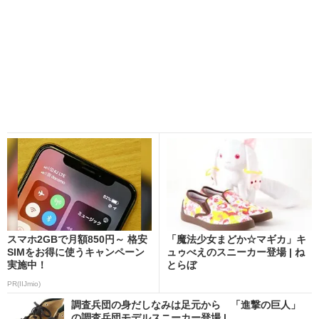
スマホ2GBで月額850円～ 格安
「魔法少女まどか☆マギカ」キ
SIMをお得に使うキャンペーン
ュゥべえのスニーカー登場 | ね
実施中！
とらぼ
PR(IIJmio)
調査兵団の身だしなみは足元から 「進撃の巨人」
の調査兵団モデルスニーカー登場 |...