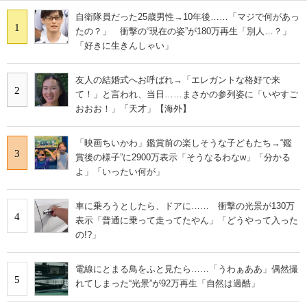
自衛隊員だった25歳男性→10年後……「マジで何があっ
1
たの？」 衝撃の“現在の姿”が180万再生「別人…？」
「好きに生きんしゃい」
友人の結婚式へお呼ばれ→「エレガントな格好で来
2
て！」と言われ、当日……まさかの参列姿に「いやすご
おおお！」「天才」【海外】
「映画ちいかわ」鑑賞前の楽しそうな子どもたち→“鑑
3
賞後の様子”に2900万表示「そうなるわなw」「分かる
よ」「いったい何が」
車に乗ろうとしたら、ドアに…… 衝撃の光景が130万
4
表示「普通に乗って走ってたやん」「どうやって入った
の!?」
電線にとまる鳥をふと見たら……「うわぁああ」偶然撮
5
れてしまった“光景”が92万再生「自然は過酷」