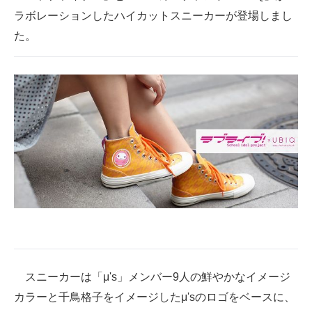
ラボレーションしたハイカットスニーカーが登場しまし
ITの今と未来を見通す
た。
スマホと通信の最新トレンド
進化するPCとデバイスの未来
好きが集まる 比べて選べる
ビジネスと働き方のヒント
AI活用のいまが分かる
企業ITのトレンドを詳説
経営リーダーのコミュニティ
マーケ×ITの今がよく分かる
スニーカーは「μ's」メンバー9人の鮮やかなイメージ
カラーと千鳥格子をイメージしたμ'sのロゴをベースに、
ITエンジニア向け専門サイト