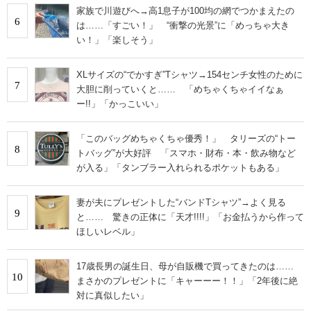
家族で川遊びへ→高1息子が100均の網でつかまえたの
6
は……「すごい！」 “衝撃の光景”に「めっちゃ大き
い！」「楽しそう」
XLサイズの“でかすぎ”Tシャツ→154センチ女性のために
7
大胆に削っていくと…… 「めちゃくちゃイイなぁ
ー!!」「かっこいい」
「このバッグめちゃくちゃ優秀！」 タリーズの“トー
8
トバッグ”が大好評 「スマホ・財布・本・飲み物など
が入る」「タンブラー入れられるポケットもある」
妻が夫にプレゼントした“バンドTシャツ”→よく見る
9
と…… 驚きの正体に「天才!!!!」「お金払うから作って
ほしいレベル」
17歳長男の誕生日、母が自販機で買ってきたのは……
10
まさかのプレゼントに「キャーーー！！」「2年後に絶
対に真似したい」