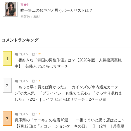
実施中
唯一無二の歌声だと思うボーカリストは？
回答数：8084
コメントランキング
コメント数：
21
1
一番好きな「韓国の男性俳優」は？【2026年版・人気投票実施
中】 | 芸能人 ねとらぼリサーチ
コメント数：
7
2
「もっと早く買えば良かった」 カインズの“車内遮光カーテ
ン”が大人気 「プライバシーも保てて安心」「ぐっすり眠れま
した」（2/2） | ライフ ねとらぼリサーチ：2ページ目
コメント数：
7
3
兵庫県の「ケーキ」の名店10選！ 一番うまいと思う店はどこ？
【7月12日は「デコレーションケーキの日」！】（2/4） | 兵庫県