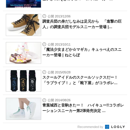
公開 2013/12/06
調査兵団の身だしなみは足元から 「進撃の巨
人」の調査兵団モデルスニーカー登場 |...
公開 2013/10/11
「魔法少女まどか☆マギカ」キュゥべえのスニ
ーカー登場 | ねとらぼ
公開 2015/05/28
スクールアイドルのスクールソックスだー！
「ラブライブ！」と「靴下屋」がコラボレ...
公開 2014/08/26
青葉城西と音駒きたー！ ハイキュー!!コラボレ
ーションスニーカー第2弾発売決定 ...
Recommended by