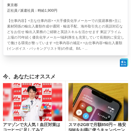
東京都
正社員 / 派遣社員：時給1,900円
【仕事内容】<主な仕事内容> <大手優良化学メーカーでの貿易事務>主に
素材関係の輸出入書類作成や通関・輸送手配、海外取引先との英語対応な
どをお任せ 輸出入業務のご経験と英語スキルを活かせます 東証プライム
上場の70年続く優良化学メーカー!福利厚生も充実していて長期的に安定し
て働ける環境が整っています <仕事内容の補足> <お仕事内容>輸出入書類
(インボイス・パッキングリスト等)の作成、B/L・...
今、あなたにオススメ
アマゾンで大人気！血圧対策は
スマホ2GBで月額850円～ 格安
コーヒーに足してみて
SIMをお得に使うキャンペーン