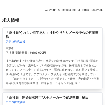
Copyright © ITmedia Inc. All Rights Reserved.
求人情報
「正社員/うれしい在宅あり」社外やりとりメール中心の営業事
務
アデコ株式会社
東京都
正社員 / 派遣社員：時給1,600円
【仕事内容】<主な仕事内容> IT業界での営業事務です 正社員前提 電話は
ほぼなしだから、集中しやすい!/受発注から出荷、保守更新までをおまか
せします。メール中心の対応なので、電話に追われず、落ち着いて業務に
取り組める環境です。アデコスタッフさんも同じ社内で安定勤務してい
て、「はたらきやすさ」に定評のある企業です。 <仕事内容の補足> <仕事
内容>受注処理や発注業務、在庫管理、ライセンス発行や出...
「正社員」開始日相談可/大手メーカーで貿易事務「輸出」
アデコ株式会社