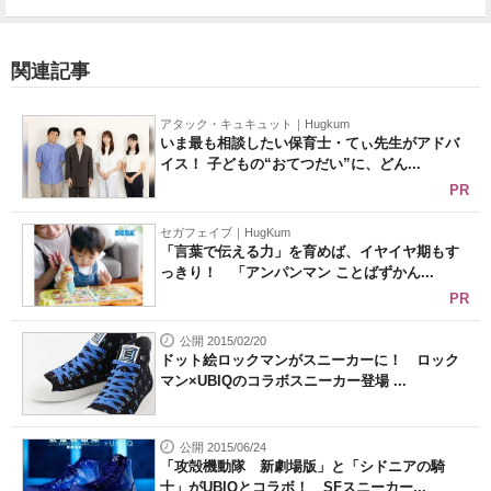
関連記事
アタック・キュキュット｜Hugkum
いま最も相談したい保育士・てぃ先生がアドバ
イス！ 子どもの“おてつだい”に、どん...
PR
セガフェイブ｜HugKum
「言葉で伝える力」を育めば、イヤイヤ期もす
っきり！ 「アンパンマン ことばずかん...
PR
公開 2015/02/20
ドット絵ロックマンがスニーカーに！ ロック
マン×UBIQのコラボスニーカー登場 ...
公開 2015/06/24
「攻殻機動隊 新劇場版」と「シドニアの騎
士」がUBIQとコラボ！ SFスニーカー...