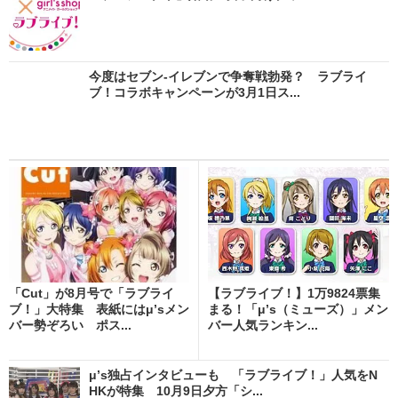
今度はセブン-イレブンで争奪戦勃発？ ラブライ
ブ！コラボキャンペーンが3月1日ス...
「Cut」が8月号で「ラブライ
【ラブライブ！】1万9824票集
ブ！」大特集 表紙にはμ’sメン
まる！「μ’s（ミューズ）」メン
バー勢ぞろい ポス...
バー人気ランキン...
μ’s独占インタビューも 「ラブライブ！」人気をN
HKが特集 10月9日夕方「シ...