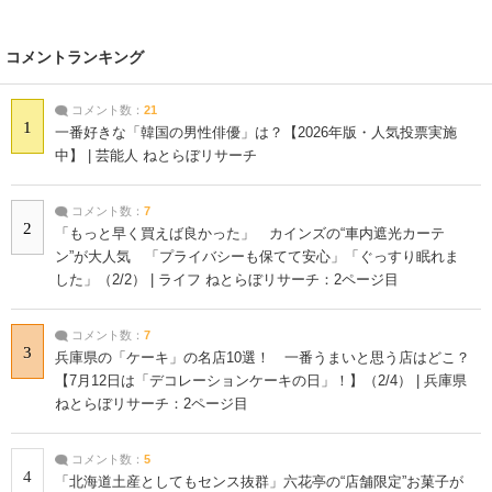
コメントランキング
コメント数：
21
1
一番好きな「韓国の男性俳優」は？【2026年版・人気投票実施
中】 | 芸能人 ねとらぼリサーチ
コメント数：
7
2
「もっと早く買えば良かった」 カインズの“車内遮光カーテ
ン”が大人気 「プライバシーも保てて安心」「ぐっすり眠れま
した」（2/2） | ライフ ねとらぼリサーチ：2ページ目
コメント数：
7
3
兵庫県の「ケーキ」の名店10選！ 一番うまいと思う店はどこ？
【7月12日は「デコレーションケーキの日」！】（2/4） | 兵庫県
ねとらぼリサーチ：2ページ目
コメント数：
5
4
「北海道土産としてもセンス抜群」六花亭の“店舗限定”お菓子が