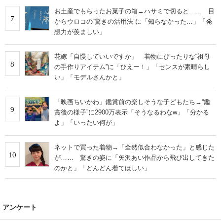
お土産でもらったお菓子の箱→ハサミで切ると…… 目
7
からウロコの“驚きの活用法”に「知らなかった…」「発
想力が羨ましい」
花嫁「自慢していいですか」 着物にぴったりな“祖母
8
の手作りアイテム”に「ひえー！」「センスが素晴らし
い」「モデルさんかと」
「映画ちいかわ」鑑賞前の楽しそうな子どもたち→“鑑
9
賞後の様子”に2900万表示「そうなるわなw」「分かる
よ」「いったい何が」
ネットで買った着物→「全然似合わなかった」と感じた
10
が…… 驚きの姿に「矢沢あい作品から飛び出してきた
のかと」「どんどん着てほしい」
アンケート