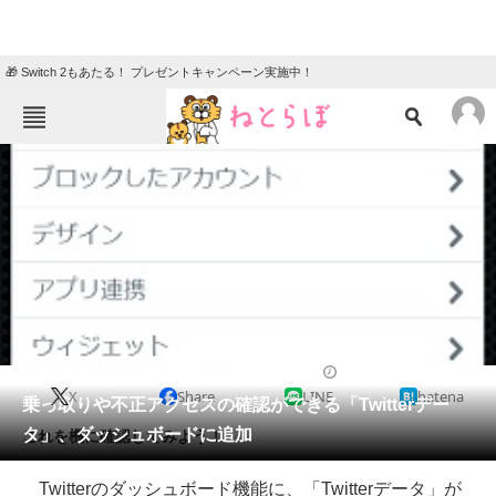
🎁 Switch 2もあたる！ プレゼントキャンペーン実施中！
ねとらぼメニュー
TOP
ニュース
エンタメ
クイズ
グルメ
地域
住まい
教育・育児
動物
リサーチ
2015/07/16 13:28（公開）
X
Share
LINE
hatena
会員記事
乗っ取りや不正アクセスの確認ができる「Twitterデー
タ」、ダッシュボードに追加
これを機に確認してみよう！
メディア
Twitterのダッシュボード機能に、「Twitterデータ」が
注目記事を集めた総合ページ