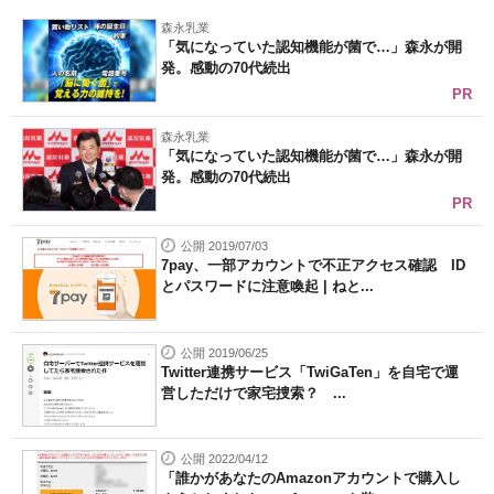
森永乳業
「気になっていた認知機能が菌で…」森永が開
発。感動の70代続出
PR
森永乳業
「気になっていた認知機能が菌で…」森永が開
発。感動の70代続出
PR
公開 2019/07/03
7pay、一部アカウントで不正アクセス確認 ID
とパスワードに注意喚起 | ねと...
公開 2019/06/25
Twitter連携サービス「TwiGaTen」を自宅で運
営しただけで家宅捜索？ ...
公開 2022/04/12
「誰かがあなたのAmazonアカウントで購入し