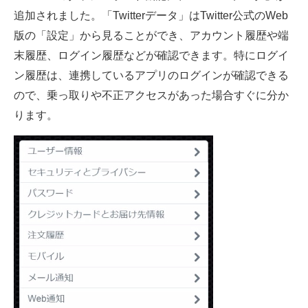
追加されました。「Twitterデータ」はTwitter公式のWeb
ITの今と未来を見通す
版の「設定」から見ることができ、アカウント履歴や端
末履歴、ログイン履歴などが確認できます。特にログイ
スマホと通信の最新トレンド
ン履歴は、連携しているアプリのログインが確認できる
進化するPCとデバイスの未来
ので、乗っ取りや不正アクセスがあった場合すぐに分か
ります。
好きが集まる 比べて選べる
ビジネスと働き方のヒント
AI活用のいまが分かる
企業ITのトレンドを詳説
経営リーダーのコミュニティ
マーケ×ITの今がよく分かる
ITエンジニア向け専門サイト