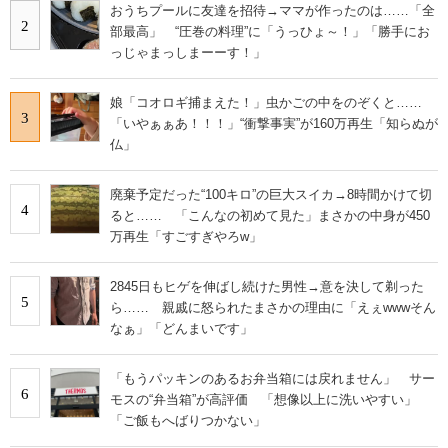
おうちプールに友達を招待→ママが作ったのは……「全
2
部最高」 “圧巻の料理”に「うっひょ～！」「勝手にお
っじゃまっしまーーす！」
娘「コオロギ捕まえた！」虫かごの中をのぞくと……
3
「いやぁぁあ！！！」“衝撃事実”が160万再生「知らぬが
仏」
廃棄予定だった“100キロ”の巨大スイカ→8時間かけて切
4
ると…… 「こんなの初めて見た」まさかの中身が450
万再生「すごすぎやろw」
2845日もヒゲを伸ばし続けた男性→意を決して剃った
5
ら…… 親戚に怒られたまさかの理由に「えぇwwwそん
なぁ」「どんまいです」
「もうパッキンのあるお弁当箱には戻れません」 サー
6
モスの“弁当箱”が高評価 「想像以上に洗いやすい」
「ご飯もへばりつかない」