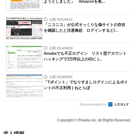
ようとしました」 Amazonを装...
公開 2021/04/21
「ニコニコ」が公式そっくりな偽サイトの存在
を確認したと注意喚起 ログインするとI...
公開 2014/06/24
Amebaでも不正ログイン リスト型アカウント
ハッキングで3万件以上のIDに |...
公開 2019/08/01
「Tポイント」でなりすましログインによるポイ
ントの不正利用 | ねとらぼ
Recommended by
Copyright © ITmedia Inc. All Rights Reserved.
求人情報