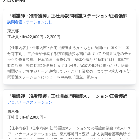
「看護師・准看護師」正社員/訪問看護ステーション/正看護師
訪問看護ステーションにじ
東京都
正社員：時給2,000円～2,300円
【仕事内容】<仕事内容> 自宅で療養する方のもとに訪問(主に国立市、国
分寺市)し、主治医が作成する訪問看護指示書に基づいての健康状態のチェ
ックや療養指導、服薬管理、医療処置、身体介護など 移動には社用車(電
動自転車、軽自動車)を使用します 利用者、家族の相談に乗ったり、医療
機関やケアマネジャーと連携していくことも業務の一つです <求人PR> 訪
問看護ステーションにじは、JR中央線「国立」駅から...
「看護師・准看護師」正社員/訪問看護ステーション/正看護師
アロハナースステーション
東京都
正社員：時給2,000円～
【仕事内容】<仕事内容> 訪問看護ステーションでの看護師業務 <求人PR>
アロハナースステーションは、東京都町田市森野にある訪問看護事業所で