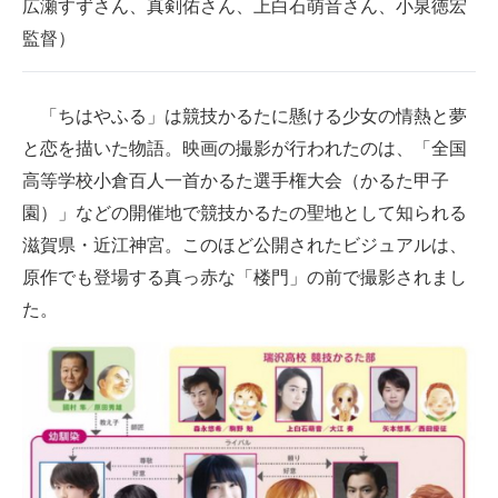
広瀬すずさん、真剣佑さん、上白石萌音さん、小泉徳宏
企業向けIT製品の総合サイト
監督）
IT製品の技術・比較・事例
「ちはやふる」は競技かるたに懸ける少女の情熱と夢
製造業のIT導入・活用を支援
と恋を描いた物語。映画の撮影が行われたのは、「全国
モノづくり技術者専門サイト
高等学校小倉百人一首かるた選手権大会（かるた甲子
園）」などの開催地で競技かるたの聖地として知られる
エレクトロニクス専門サイト
滋賀県・近江神宮。このほど公開されたビジュアルは、
電子設計の基本と応用
原作でも登場する真っ赤な「楼門」の前で撮影されまし
た。
エネルギーの専門メディア
建設×テクノロジーの最前線
ちょっと気になるネットの話題