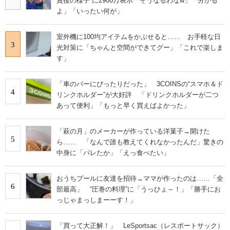
賞後の様子”に2900万表示「そうなるわなw」「分かる
よ」「いったい何が」
室外機に100均アイテムをかぶせると…… お手軽な日
3
光対策に「ちゃんと空間ができてグー」「これで楽しま
す」
「車のバーにぴったりだった」 3COINSの“スマホ＆ド
4
リンクホルダー”が大好評 「ドリンクホルダーが二つ
あって便利」「もっと早く買えばよかった」
「萩の月」のメーカーが作っている洋菓子→開けた
5
ら…… 「なんで誰も教えてくれなかったんだ」驚きの
中身に「バレたか」「えっ食べたい」
おうちプールに友達を招待→ママが作ったのは……「全
6
部最高」 “圧巻の料理”に「うっひょ～！」「勝手にお
っじゃまっしまーーす！」
「買って大正解！」 LeSportsac（レスポートサック）