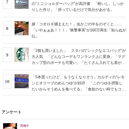
7
の“ミニショルダーバッグ”が高評価 「軽いし、しっか
りした作り」「持っているだけで気分があがる」
娘「コオロギ捕まえた！」虫かごの中をのぞくと……
8
「いやぁぁあ！！！」“衝撃事実”が160万再生「知らぬが
仏」
「2個も買いました」 スタバの“シックなエコバッグ”が
9
大人気 「どんなコーデもワンランク上に変身」「マグ
カップ型のポーチも可愛い」「たくさん入れても肩が痛
くならない」
「5本買ったけど、もうなくなりそう」カルディの“レモ
10
ンとオリーブのめんつゆ”が好評 「このつゆを摂取し
たいからそうめんを食べてる」「食欲のない時でもコレ
で食べられる」
アンケート
実施中