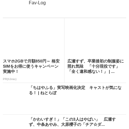
Fav-Log
スマホ2GBで月額850円～ 格安
広瀬すず、卒業後初の制服姿に
SIMをお得に使うキャンペーン
照れ気味 「十分現役です」
実施中！
「全く違和感ない！」 | ...
PR(IIJmio)
「ちはやふる」実写映画化決定 キャストが気にな
る！ | ねとらぼ
「かわいすぎ！」「この3人はやばい」 広瀬す
ず、中条あやみ、大原櫻子の「チア☆ダ...