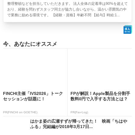
整理整頓などを担当していただきます。 法人全体の定着率は90%を超えて
おり、経験を問わずスタッフ同士が協力し合いながら、温かい雰囲気の中
で業務に励める環境です。 【経験・資格】年齢不問 【給与】時給:1...
今、あなたにオススメ
FINCHI主催「IVS2026」トーク
FPが解説！Apple製品を分割手
セッションが話題に！
数料0円で入手する方法とは？
PR(FINCHI on GOETHE)
PR(Fav-Log)
はかま姿の広瀬すずが帰ってきた！ 映画「ちはや
ふる」完結編が2018年3月17日...