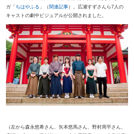
ガ「
ちはやふる
」（
関連記事
）。広瀬すずさんら7人の
ITの今と未来を見通す
キャストの劇中ビジュアルが公開されました。
スマホと通信の最新トレンド
進化するPCとデバイスの未来
好きが集まる 比べて選べる
ビジネスと働き方のヒント
AI活用のいまが分かる
企業ITのトレンドを詳説
経営リーダーのコミュニティ
マーケ×ITの今がよく分かる
（左から森永悠希さん、矢本悠馬さん、野村周平さん、
ITエンジニア向け専門サイト