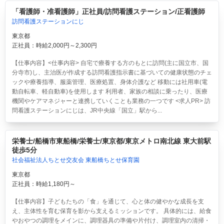
「看護師・准看護師」正社員/訪問看護ステーション/正看護師
訪問看護ステーションにじ
東京都
正社員：時給2,000円～2,300円
【仕事内容】<仕事内容> 自宅で療養する方のもとに訪問(主に国立市、国
分寺市)し、主治医が作成する訪問看護指示書に基づいての健康状態のチェ
ックや療養指導、服薬管理、医療処置、身体介護など 移動には社用車(電
動自転車、軽自動車)を使用します 利用者、家族の相談に乗ったり、医療
機関やケアマネジャーと連携していくことも業務の一つです <求人PR> 訪
問看護ステーションにじは、JR中央線「国立」駅から...
栄養士/船橋市東船橋/栄養士/東京都/東京メトロ南北線 東大前駅
徒歩5分
社会福祉法人ちとせ交友会 東船橋ちとせ保育園
東京都
正社員：時給1,180円～
【仕事内容】子どもたちの「食」を通じて、心と体の健やかな成長を支
え、主体性を育む保育を影から支えるミッションです。 具体的には、給食
やおやつの調理をメインに、調理器具の準備や片付け、調理室内の清掃・