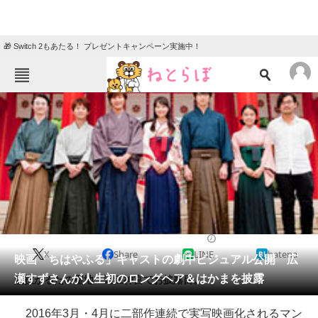
🎁 Switch 2もあたる！ プレゼントキャンペーン実施中！
ねとらぼメニュー
TOP
ニュース
エンタメ
クイズ
グルメ
地域
住まい
教育・育児
動物
リサーチ
2015/07/21 10:13（公開）
X
Share
LINE
hatena
会員記事
映画「ちはやふる」キャストの劇中ビジュアル公開 広
瀬すずさんが人生初のロングヘア＆はかまを披露
競技かるたの聖地・近江神宮でお披露目。
メディア
2016年3月・4月に二部作連続で実写映画化されるマン
注目記事を集めた総合ページ