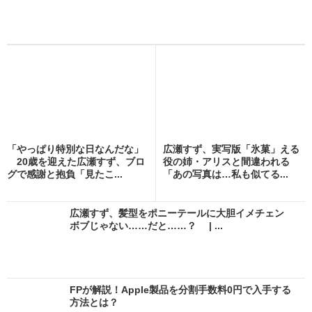
「やっぱり特別な日なんだな」
広瀬すず、実写版「氷菓」える
20歳を迎えた広瀬すず、ブロ
役の姉・アリスと間違われる
グで感謝と抱負「見たこ...
「あの写真は…私も似てる...
広瀬すず、髪型をポニーテールに大胆イメチェン
ボブじゃない……だと……？ | ...
FPが解説！Apple製品を分割手数料0円で入手する
方法とは？