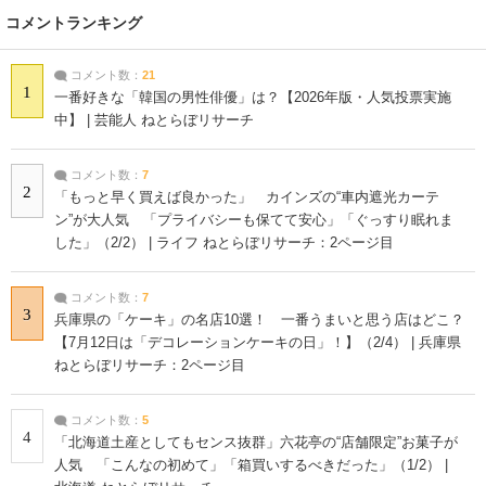
コメントランキング
コメント数：
21
1
一番好きな「韓国の男性俳優」は？【2026年版・人気投票実施
中】 | 芸能人 ねとらぼリサーチ
コメント数：
7
2
「もっと早く買えば良かった」 カインズの“車内遮光カーテ
ン”が大人気 「プライバシーも保てて安心」「ぐっすり眠れま
した」（2/2） | ライフ ねとらぼリサーチ：2ページ目
コメント数：
7
3
兵庫県の「ケーキ」の名店10選！ 一番うまいと思う店はどこ？
【7月12日は「デコレーションケーキの日」！】（2/4） | 兵庫県
ねとらぼリサーチ：2ページ目
コメント数：
5
4
「北海道土産としてもセンス抜群」六花亭の“店舗限定”お菓子が
人気 「こんなの初めて」「箱買いするべきだった」（1/2） |