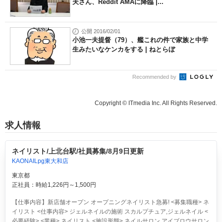
夫さん、Reddit AMAに降臨 |...
公開 2016/02/01
小池一夫提督（79）、艦これの件で家族と中学
生みたいなケンカをする | ねとらぼ
Recommended by
Copyright © ITmedia Inc. All Rights Reserved.
求人情報
ネイリスト/上北台駅/社員募集/8月9日更新
KAONAILpg東大和店
東京都
正社員：時給1,226円～1,500円
【仕事内容】新店舗オープン オープニングネイリスト急募! <募集職種> ネ
イリスト <仕事内容> ジェルネイルの施術 スカルプチュア,ジェルネイル <
必要経験> <業種> ネイリスト <施設形態> ネイルサロン アイブロウサロン