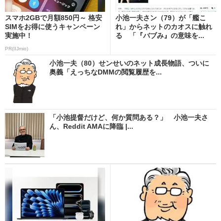
スマホ2GBで月額850円～ 格安
小池一夫さン（79）が「艦こ
SIMをお得に使うキャンペーン
れ」からネットのカオスに触れ
実施中！
る 「『バブみ』の意味を...
PR(IIJmio)
小池一夫（80）せンせいのネット成長物語、ついに
奥義「えっちなDMMの閲覧履歴を...
「小池提督だけど、何か質問ある？」 小池一夫さ
ん、Reddit AMAに降臨 |...