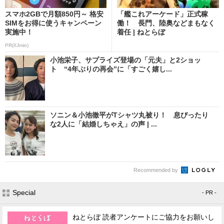
スマホ2GBで月額850円～ 格安
「艦これアーケード」正式稼
SIMをお得に使うキャンペーン
働！ 長門、陸奥などまもなく
実施中！
着任 | ねとらぼ
PR(IIJmio)
小池栄子、サプライズ登場の「元夫」と2ショッ
ト “4年ぶりの再会”に「すごく嬉し...
ソニン＆小池徹平がTシャツ丸被り！ 息ぴったり
な2人に「結婚しちゃえ」の声 | ...
Recommended by
Special
- PR -
ねとらぼ 読者アンケートにご協力をお願いし