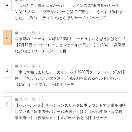
2
「もっと早く買えば良かった」 カインズの“車内遮光カーテ
ン”が大人気 「プライバシーも保てて安心」「ぐっすり眠れま
した」（2/2） | ライフ ねとらぼリサーチ：2ページ目
コメント数：
7
3
兵庫県の「ケーキ」の名店10選！ 一番うまいと思う店はどこ？
【7月12日は「デコレーションケーキの日」！】（2/4） | 兵庫県
ねとらぼリサーチ：2ページ目
コメント数：
4
4
「車に常備しました」 カインズの“1980円クーラーバッグ”が評
判 「ちょうどいい大きさ」「保冷剤を止めるベルトが良い」
（1/5） | ライフ ねとらぼリサーチ
コメント数：
3
5
【バレーボール】ネーションズリーグ日本ラウンドで活躍を期待
している「日本男子バレー代表選手」は？【2026年版・人気投
票実施中】（投票結果） | スポーツ ねとらぼリサーチ