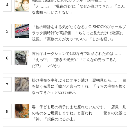
6歳差で結婚した20代カップル→20年後……
4
「え……」 “現在の姿”に「なぜか泣けてきた」「こん
な素晴らしいことない」
「他の時計をする気がなくなる」G-SHOCKの“オールブ
5
ラック腕時計”が高評価 「ちらっと見ただけで確実に
視認」「実物の方がカッコいい」「しかも軽い」
官公庁オークションで130万円で出品されたのは……
6
「えっ!?」 “驚きの光景”に「こんなの売ってるん
だ!?」「マジか」
掛け毛布を半年ぶりにオキシ漬け→翌朝見たら…… 目
7
を疑う光景に「嘘だと言ってくれ」「うちの毛布も怖く
なってきた」と627万表示
客「子ども用の椅子にまだ座れないんです」→店員「別
8
のものをご用意しますね」と言われ…… 驚きの光景に
「神」「想像のはるか上」