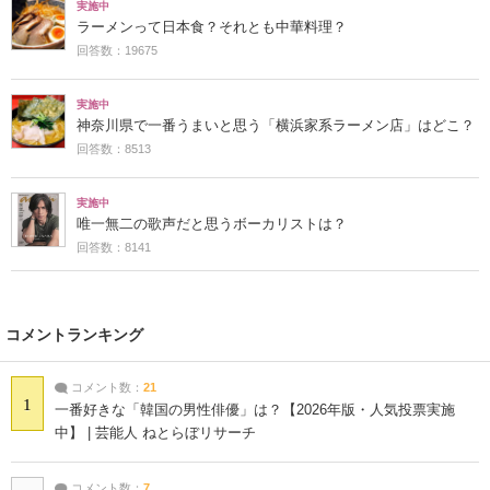
実施中
ラーメンって日本食？それとも中華料理？
回答数：19675
実施中
神奈川県で一番うまいと思う「横浜家系ラーメン店」はどこ？
回答数：8513
実施中
唯一無二の歌声だと思うボーカリストは？
回答数：8141
コメントランキング
コメント数：
21
1
一番好きな「韓国の男性俳優」は？【2026年版・人気投票実施
中】 | 芸能人 ねとらぼリサーチ
コメント数：
7