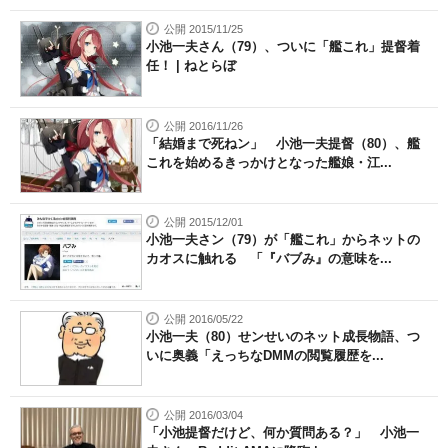
公開 2015/11/25
小池一夫さん（79）、ついに「艦これ」提督着
任！ | ねとらぼ
公開 2016/11/26
「結婚まで死ねン」 小池一夫提督（80）、艦
これを始めるきっかけとなった艦娘・江...
公開 2015/12/01
小池一夫さン（79）が「艦これ」からネットの
カオスに触れる 「『バブみ』の意味を...
公開 2016/05/22
小池一夫（80）せンせいのネット成長物語、つ
いに奥義「えっちなDMMの閲覧履歴を...
公開 2016/03/04
「小池提督だけど、何か質問ある？」 小池一