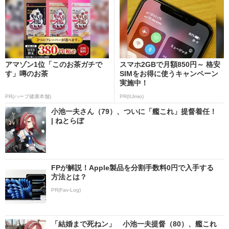
アマゾン1位「このお茶ガチで
スマホ2GBで月額850円～ 格安
す」噂のお茶
SIMをお得に使うキャンペーン
実施中！
PR(ハーブ健康本舗)
PR(IIJmio)
小池一夫さん（79）、ついに「艦これ」提督着任！
| ねとらぼ
FPが解説！Apple製品を分割手数料0円で入手する
方法とは？
PR(Fav-Log)
「結婚まで死ねン」 小池一夫提督（80）、艦これ