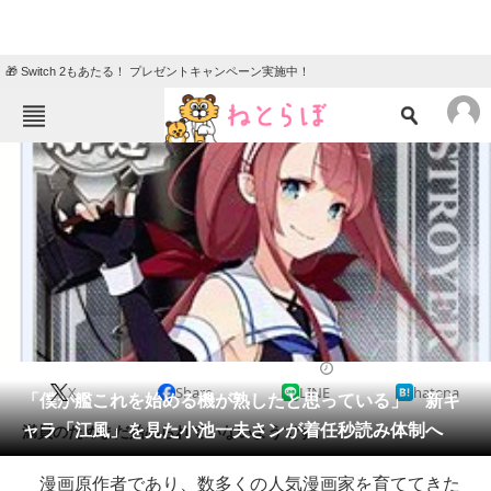
🎁 Switch 2もあたる！ プレゼントキャンペーン実施中！
ねとらぼメニュー
TOP
ニュース
エンタメ
クイズ
グルメ
地域
住まい
教育・育児
動物
リサーチ
2015/08/14 13:48（公開）
X
Share
LINE
hatena
会員記事
「僕が艦これを始める機が熟したと思っている」 新キ
ャラ「江風」を見た小池一夫さンが着任秒読み体制へ
満員のためまだ始められていないようです。
メディア
漫画原作者であり、数多くの人気漫画家を育ててきた
注目記事を集めた総合ページ