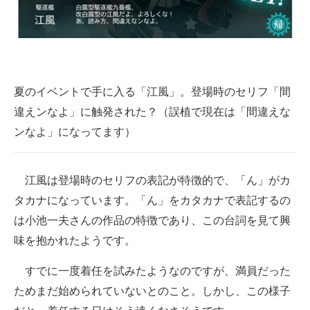
企業向けIT製品の総合サイト
IT製品の技術・比較・事例
製造業のIT導入・活用を支援
夏のイベントで手に入る「江風」。登場時のセリフ「間
モノづくり技術者専門サイト
違えンなよ」に触発された？（誤植で現在は「間違えな
ンなよ」になってます）
エレクトロニクス専門サイト
電子設計の基本と応用
江風は登場時のセリフの表記が特徴的で、「ん」がカ
エネルギーの専門メディア
タカナになっています。「ん」をカタカナで表記するの
は小池一夫さんの作品の特徴であり、この台詞を見て興
建設×テクノロジーの最前線
味を抱かれたようです。
ちょっと気になるネットの話題
すでに一度着任を試みたようなのですが、満員だった
ためまだ始められていないとのこと。しかし、この様子