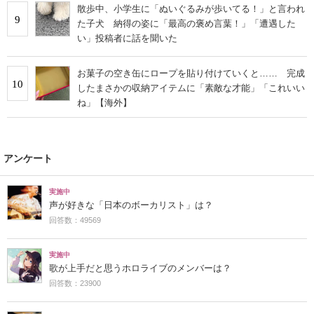
散歩中、小学生に「ぬいぐるみが歩いてる！」と言われ
9
た子犬 納得の姿に「最高の褒め言葉！」「遭遇した
い」投稿者に話を聞いた
お菓子の空き缶にロープを貼り付けていくと…… 完成
10
したまさかの収納アイテムに「素敵な才能」「これいい
ね」【海外】
アンケート
実施中
声が好きな「日本のボーカリスト」は？
回答数：49569
実施中
歌が上手だと思うホロライブのメンバーは？
回答数：23900