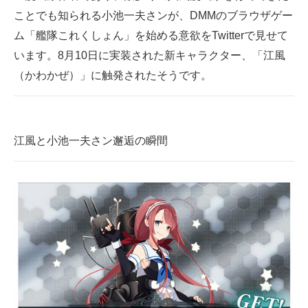
ことでも知られる小池一夫さンが、DMMのブラウザゲー
ITの今と未来を見通す
ム「艦隊これくしょん」を始める意欲をTwitterで見せて
います。8月10日に実装された新キャラクター、「江風
スマホと通信の最新トレンド
（かわかぜ）」に触発されたそうです。
進化するPCとデバイスの未来
好きが集まる 比べて選べる
江風と小池一夫さン邂逅の瞬間
ビジネスと働き方のヒント
AI活用のいまが分かる
企業ITのトレンドを詳説
経営リーダーのコミュニティ
マーケ×ITの今がよく分かる
ITエンジニア向け専門サイト