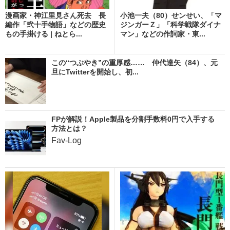
漫画家・神江里見さん死去 長
小池一夫（80）せンせい、「マ
編作「弐十手物語」などの歴史
ジンガーＺ」「科学戦隊ダイナ
もの手掛ける | ねとら...
マン」などの作詞家・東...
この“つぶやき”の重厚感…… 仲代達矢（84）、元
旦にTwitterを開始し、初...
FPが解説！Apple製品を分割手数料0円で入手する
方法とは？
Fav-Log