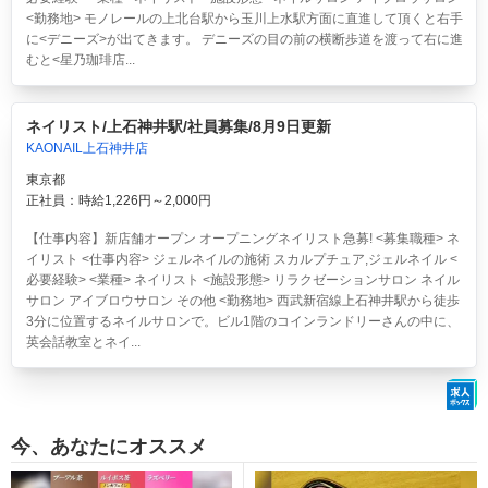
<勤務地> モノレールの上北台駅から玉川上水駅方面に直進して頂くと右手
に<デニーズ>が出てきます。 デニーズの目の前の横断歩道を渡って右に進
むと<星乃珈琲店...
ネイリスト/上石神井駅/社員募集/8月9日更新
KAONAIL上石神井店
東京都
正社員：時給1,226円～2,000円
【仕事内容】新店舗オープン オープニングネイリスト急募! <募集職種> ネ
イリスト <仕事内容> ジェルネイルの施術 スカルプチュア,ジェルネイル <
必要経験> <業種> ネイリスト <施設形態> リラクゼーションサロン ネイル
サロン アイブロウサロン その他 <勤務地> 西武新宿線上石神井駅から徒歩
3分に位置するネイルサロンで。ビル1階のコインランドリーさんの中に、
英会話教室とネイ...
今、あなたにオススメ