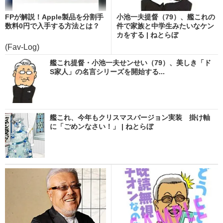
FPが解説！Apple製品を分割手
小池一夫提督（79）、艦これの
数料0円で入手する方法とは？
件で家族と中学生みたいなケン
カをする | ねとらぼ
(Fav-Log)
艦これ提督・小池一夫せンせい（79）、美しき「ド
S家人」の名言シリーズを開始する...
艦これ、今年もクリスマスバージョン実装 掛け軸
に「ごめンなさい！」 | ねとらぼ