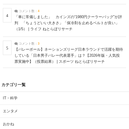
コメント数：
4
4
「車に常備しました」 カインズの“1980円クーラーバッグ”が評
判 「ちょうどいい大きさ」「保冷剤を止めるベルトが良い」
（1/5） | ライフ ねとらぼリサーチ
コメント数：
3
5
【バレーボール】ネーションズリーグ日本ラウンドで活躍を期待
している「日本男子バレー代表選手」は？【2026年版・人気投
票実施中】（投票結果） | スポーツ ねとらぼリサーチ
カテゴリ一覧
IT・科学
エンタメ
おかね