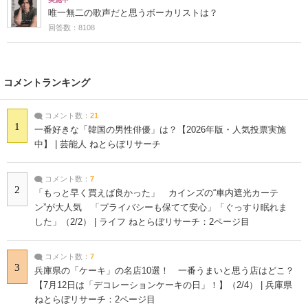
唯一無二の歌声だと思うボーカリストは？
回答数：8108
コメントランキング
コメント数：
21
1
一番好きな「韓国の男性俳優」は？【2026年版・人気投票実施
中】 | 芸能人 ねとらぼリサーチ
コメント数：
7
2
「もっと早く買えば良かった」 カインズの“車内遮光カーテ
ン”が大人気 「プライバシーも保てて安心」「ぐっすり眠れま
した」（2/2） | ライフ ねとらぼリサーチ：2ページ目
コメント数：
7
3
兵庫県の「ケーキ」の名店10選！ 一番うまいと思う店はどこ？
【7月12日は「デコレーションケーキの日」！】（2/4） | 兵庫県
ねとらぼリサーチ：2ページ目