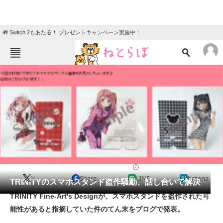
🎁 Switch 2もあたる！ プレゼントキャンペーン実施中！
ねとらぼメニュー
TOP
ニュース
エンタメ
クイズ
グルメ
地域
住まい
教育・育児
動物
リサーチ
2015/09/02 15:25（公開）
X
Share
LINE
hatena
会員記事
TRINITYのスマホスタンド盗作騒動、話し合いで解決
TRINITY Fine-Art's Designが、スマホスタンドを盗作された可
メディア
能性があると指摘していた件のてん末をブログで発表。
注目記事を集めた総合ページ