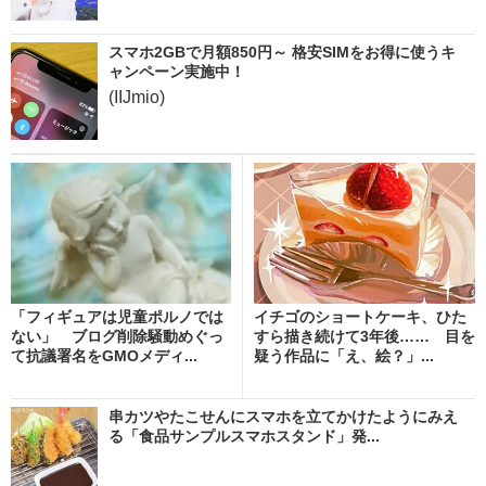
スマホ2GBで月額850円～ 格安SIMをお得に使うキ
ャンペーン実施中！
(IIJmio)
「フィギュアは児童ポルノでは
イチゴのショートケーキ、ひた
ない」 ブログ削除騒動めぐっ
すら描き続けて3年後…… 目を
て抗議署名をGMOメディ...
疑う作品に「え、絵？」...
串カツやたこせんにスマホを立てかけたようにみえ
る「食品サンプルスマホスタンド」発...