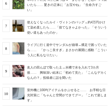
6
いたら…… 驚きの正体に「お宝やね」「生命力すご
い」
使えなくなったルイ・ヴィトンのバッグ→約4万円かけ
7
て染め直したら……「捨てなきゃよかった」「そういう
使い道もあったのか」
ライブに行く道中でサンダルが崩壊→裸足で困っていた
8
ら…… 「かっこ良すぎ」まさかの展開に感動「こうい
う人に私もなりたい」
友人の田んぼで取った土→水槽で水を入れて3カ月
9
後…… 興味深い結末に「初めて見た」「こんなデカく
なんの？」投稿者に話を聞いた
室外機に100均アイテムをかぶせると…… お手軽な日
10
光対策に「ちゃんと空間ができてグー」「これで楽しま
す」