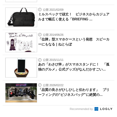
公開 2021/02/09
ミルスペックで頑丈！ ビジネスからカジュア
ルまで幅広く使える「BRIEFING ...
公開 2014/06/26
「位牌」型スマホケースという発想 スピーカ
ーにもなる | ねとらぼ
公開 2015/11/11
あの「わさび丼」がスマホスタンドに！ 「孤
独のグルメ」公式グッズがなんだかすごい...
公開 2026/02/22
「品質の良さがひしひしと伝わります」 ブリ
ーフィングの“ビジネスバッグ”に絶賛の...
Recommended by