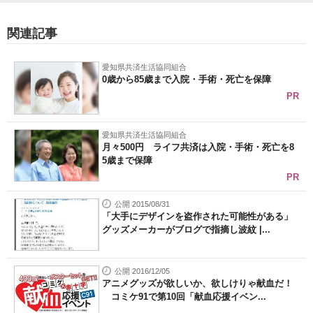
関連記事
愛知県共済生活協同組合
0歳から85歳まで入院・手術・死亡を保障
PR
愛知県共済生活協同組合
月々500円 ライフ共済は入院・手術・死亡を8
5歳まで保障
PR
公開 2015/08/31
「大手にデザインを盗作された可能性がある」
グッズメーカーがブログで指摘し波紋 |...
公開 2016/12/05
アニメグッズが欲しいか、欲しけりゃ献血だ！
コミケ91で第10回「献血応援イベン...