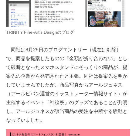
企業向けIT製品の総合サイト
IT製品の技術・比較・事例
TRINITY Fine-Art's Designのブログ
製造業のIT導入・活用を支援
モノづくり技術者専門サイト
同社は8月29日のブログエントリー（現在は削除）
で、商品を提案したものの「金額が折り合わない」とし
エレクトロニクス専門サイト
て破断となったスマホスタンドにそっくりの商品が、提
電子設計の基本と応用
案先の企業から発売されたと主張。同社は提案先を明か
していませんでしたが、商品写真からアールジュネス
エネルギーの専門メディア
（アールビバン運営のイラストレーター情報サイト）が
建設×テクノロジーの最前線
主催するイベント「神絵祭」のグッズであることが判明
し、アールジュネスが該当商品の受注を中断する騒動と
ちょっと気になるネットの話題
なっていました。