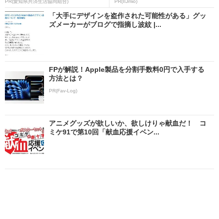
PR(愛知県共済生活協同組合)
PR(IIJmio)
「大手にデザインを盗作された可能性がある」グッ
ズメーカーがブログで指摘し波紋 |...
FPが解説！Apple製品を分割手数料0円で入手する
方法とは？
PR(Fav-Log)
アニメグッズが欲しいか、欲しけりゃ献血だ！ コ
ミケ91で第10回「献血応援イベン...