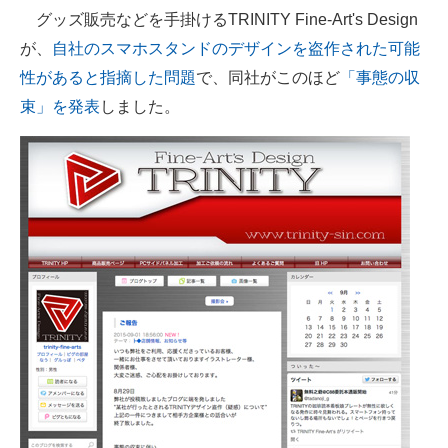
グッズ販売などを手掛けるTRINITY Fine-Art's Design
ITの今と未来を見通す
が、
自社のスマホスタンドのデザインを盗作された可能
性があると指摘した問題
で、同社がこのほど
「事態の収
スマホと通信の最新トレンド
束」を発表
しました。
進化するPCとデバイスの未来
好きが集まる 比べて選べる
ビジネスと働き方のヒント
AI活用のいまが分かる
企業ITのトレンドを詳説
経営リーダーのコミュニティ
マーケ×ITの今がよく分かる
ITエンジニア向け専門サイト