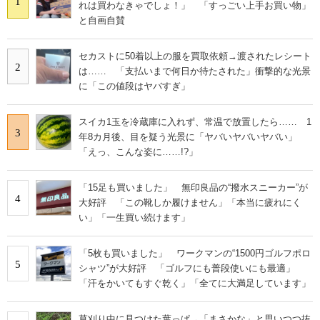
1
れは買わなきゃでしょ！」 「すっごい上手お買い物」
と自画自賛
セカストに50着以上の服を買取依頼→渡されたレシート
2
は…… 「支払いまで何日か待たされた」衝撃的な光景
に「この値段はヤバすぎ」
スイカ1玉を冷蔵庫に入れず、常温で放置したら…… 1
3
年8カ月後、目を疑う光景に「ヤバいヤバいヤバい」
「えっ、こんな姿に……!?」
「15足も買いました」 無印良品の“撥水スニーカー”が
4
大好評 「この靴しか履けません」「本当に疲れにく
い」「一生買い続けます」
「5枚も買いました」 ワークマンの“1500円ゴルフポロ
5
シャツ”が大好評 「ゴルフにも普段使いにも最適」
「汗をかいてもすぐ乾く」「全てに大満足しています」
草刈り中に見つけた葉っぱ→「まさかな」と思いつつ抜