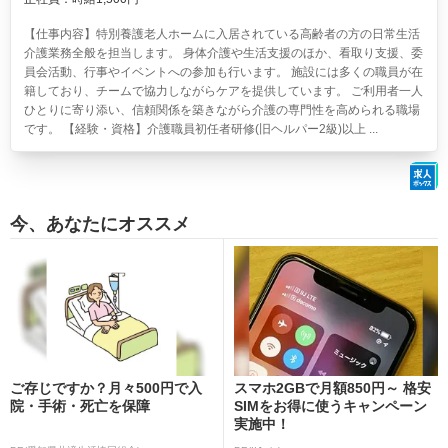
【仕事内容】特別養護老人ホームに入居されている高齢者の方の日常生活
介護業務全般を担当します。 身体介護や生活支援のほか、看取り支援、委
員会活動、行事やイベントへの参加も行います。 施設には多くの職員が在
籍しており、チームで協力しながらケアを提供しています。 ご利用者一人
ひとりに寄り添い、信頼関係を築きながら介護の専門性を高められる職場
です。 【経験・資格】介護職員初任者研修(旧ヘルパー2級)以上 ...
今、あなたにオススメ
ご存じですか？月々500円で入
スマホ2GBで月額850円～ 格安
院・手術・死亡を保障
SIMをお得に使うキャンペーン
実施中！