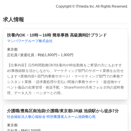
Copyright © ITmedia Inc. All Rights Reserved.
求人情報
扶養内OK・10時～16時 簡単事務 高級腕時計ブランド
マンパワーグループ株式会社
東京都
正社員 / 派遣社員：時給1,800円～1,900円
【仕事内容】日/5時間勤務OK!!扶養内や時短勤務をご希望の方にもおすす
め!事務経験を活かしながら、マーケティング部門のサポート業務をお任せ
します <業務内容> 部門内事務サポート/ ・マーケティング部門での事務ア
シスタント業務 ・請求書処理や支払い関連の事務サポート ・販促物やイ
ベント備品の在庫管理・発送手配 ・SharePointや共有フォルダ内の資料整
理、データ入力 ・ベンダーとの簡...
介護職/豊島区南池袋/介護職/東京都/JR線 池袋駅から徒歩7分
社会福祉法人敬心福祉会 特別養護老人ホーム池袋敬心苑
東京都
正社員：時給1,500円