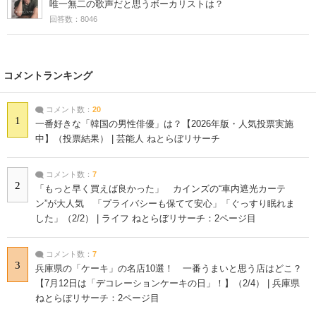
唯一無二の歌声だと思うボーカリストは？
回答数：8046
コメントランキング
コメント数：
20
1
一番好きな「韓国の男性俳優」は？【2026年版・人気投票実施
中】（投票結果） | 芸能人 ねとらぼリサーチ
コメント数：
7
2
「もっと早く買えば良かった」 カインズの“車内遮光カーテ
ン”が大人気 「プライバシーも保てて安心」「ぐっすり眠れま
した」（2/2） | ライフ ねとらぼリサーチ：2ページ目
コメント数：
7
3
兵庫県の「ケーキ」の名店10選！ 一番うまいと思う店はどこ？
【7月12日は「デコレーションケーキの日」！】（2/4） | 兵庫県
ねとらぼリサーチ：2ページ目