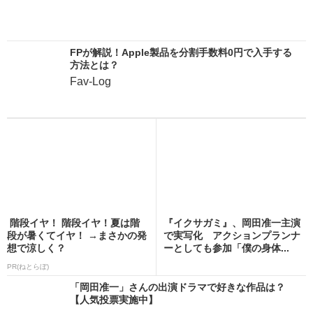
FPが解説！Apple製品を分割手数料0円で入手する
方法とは？
Fav-Log
階段イヤ！ 階段イヤ！夏は階
『イクサガミ』、岡田准一主演
段が暑くてイヤ！ →まさかの発
で実写化 アクションプランナ
想で涼しく？
ーとしても参加「僕の身体...
PR(ねとらぼ)
「岡田准一」さんの出演ドラマで好きな作品は？
【人気投票実施中】