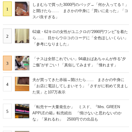
しまむらで買った3000円のバッグ→「何か入ってる！」
1
と開けたら…… まさかの中身に「買いに走った」「コ
スパ良すぎる」
62歳・62キロの女性がユニクロの“2990円ワンピ”を着た
2
ら…… 目からウロコのコーデに「全色ほしいくらい」
「参考になりました」
「ナスは全部これでいい」94歳おばあちゃんが作る“夕
3
ご飯”がすごい！「真似してみます」「憧れます」
夫が買ってきた赤福→開けたら…… まさかの中身に
4
「お店に電話してしまいそう」「さすがに初めて見まし
た笑」と107万表示
「転売ヤー大量発生か」 ミスド、『Mrs. GREEN
5
APPLEの箱』転売続出 「情けないと思わないのか
な」「呆れるわ」 2500円での出品も