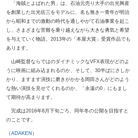
「海賊とよばれた男」は、石油元売り大手の出光興産
を創業した出光佐三をモデルに、名も無き一青年が明治
から昭和までの激動の時代を通しやがて石油事業を起こ
し、さまざまな苦難を乗り越えながら大きな勇気と希望
を与えていく物語。2013年の「本屋大賞」受賞作品でも
あります。
山崎監督ならではのダイナミックなVFX表現がどのよ
うに映画に組み込まれるのか、そして、30半ばにさしか
かり、ますます演技に磨きがかかる岡田さんがどのよう
な熱い演技を見せてくれるのか、「永遠の0」にもまし
て期待が高まります。
完成は2016年8月下旬ごろ、同年冬の公開を目指すと
のことです。
（
ADAKEN
）