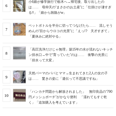
小6娘が修学旅行で栃木へ→帰宅後、取り出したの
6
は…… 母仰天の“まさかのお土産”に「仕掛けが凄すぎ
る!!」「娘から賄賂がw」
ペットボトルを半分に切ってつなげたら…… 流しそう
7
めんの“目からウロコの光景”に「えっ!? 天才すぎて」
「夏休みに絶対やる」
「高圧洗浄だけじゃ無理」築15年の水が流れないキッチ
8
ン排水口→中で“育っていた”のは…… 衝撃の光景に
「排水って大変」
天然パーマのパパとママ→生まれてきた2人の女の子
9
は…… 驚きの姿に「遺伝って不思議ですね」
「ハンカチ問題から解放されました」 無印良品の“790
10
円メッシュポーチ”がかなり便利 「濡れてもすぐ乾
く」「追加購入を考えています」