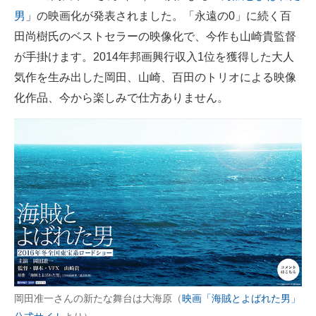
男
」の映画化が発表されました。「永遠の0」に続く百
ITの今と未来を見通す
田尚樹氏のベストセラーの映像化で、今作も山崎貴監督
が手掛けます。2014年邦画興行収入1位を獲得した大人
スマホと通信の最新トレンド
気作を生み出した岡田、山崎、百田のトリオによる映像
進化するPCとデバイスの未来
化作品、今から楽しみで仕方ありません。
好きが集まる 比べて選べる
ビジネスと働き方のヒント
AI活用のいまが分かる
企業ITのトレンドを詳説
経営リーダーのコミュニティ
マーケ×ITの今がよく分かる
岡田准一さんの新たな舞台は大海原（
映画「海賊とよばれた男」
ITエンジニア向け専門サイト