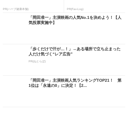
PR(ハーブ健康本舗)
PR(Fav-Log)
「岡田准一」主演映画の人気No.1を決めよう！【人
気投票実施中】
「歩くだけで汗が…！」→ある場所で立ち止まった
人だけ気づく“レア広告”
PR(ねとらぼ)
「岡田准一」主演映画人気ランキングTOP21！ 第
1位は「永遠の0」に決定！【2...