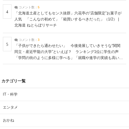
コメント数：
5
4
「北海道土産としてもセンス抜群」六花亭の“店舗限定”お菓子が
人気 「こんなの初めて」「箱買いするべきだった」（1/2） |
北海道 ねとらぼリサーチ
コメント数：
3
5
「子供ができたら通わせたい」 今後発展していきそうな“関関
同立・産近甲龍の大学”といえば？ ランキング1位に学生の声
「学問の街のように多様に学べる」「就職や進学の実績も高い」
| 大学 ねとらぼリサーチ
カテゴリ一覧
IT・科学
エンタメ
おかね