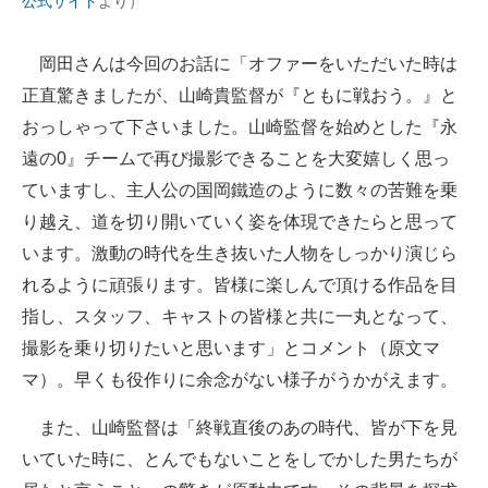
公式サイト
より）
企業向けIT製品の総合サイト
岡田さんは今回のお話に「オファーをいただいた時は
IT製品の技術・比較・事例
正直驚きましたが、山崎貴監督が『ともに戦おう。』と
製造業のIT導入・活用を支援
おっしゃって下さいました。山崎監督を始めとした『永
遠の0』チームで再び撮影できることを大変嬉しく思っ
モノづくり技術者専門サイト
ていますし、主人公の国岡鐵造のように数々の苦難を乗
エレクトロニクス専門サイト
り越え、道を切り開いていく姿を体現できたらと思って
います。激動の時代を生き抜いた人物をしっかり演じら
電子設計の基本と応用
れるように頑張ります。皆様に楽しんで頂ける作品を目
エネルギーの専門メディア
指し、スタッフ、キャストの皆様と共に一丸となって、
撮影を乗り切りたいと思います」とコメント（原文マ
建設×テクノロジーの最前線
マ）。早くも役作りに余念がない様子がうかがえます。
ちょっと気になるネットの話題
また、山崎監督は「終戦直後のあの時代、皆が下を見
いていた時に、とんでもないことをしでかした男たちが