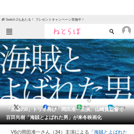
🎁 Switch 2もあたる！ プレゼントキャンペーン実施中！
ねとらぼメニュー
TOP
ニュース
エンタメ
クイズ
グルメ
地域
住まい
教育・育児
動物
リサーチ
2015/11/05 13:30（公開）
X
Share
LINE
hatena
会員記事
「永遠の0」トリオ再び 岡田准一主演、山崎貴監督で
百田尚樹「海賊とよばれた男」が来冬映画化
これ絶対ヒットするやつ。
メディア
V6の岡田准一さん（34）主演による「
海賊とよばれた
注目記事を集めた総合ページ