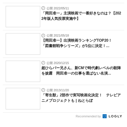
公開 2022/05/11
「岡田准一」主演映画で一番好きなのは？【202
2年版人気投票実施中】
公開 2021/05/18
【岡田准一】出演映画ランキングTOP20！
「図書館戦争シリーズ」が1位に決定！...
公開 2020/12/15
超ひらパー兄さん、新CMで時代劇レベルの殺陣
を披露 岡田准一の仕事を選ばない名演...
公開 2013/11/20
「寄生獣」2部作で実写映画化決定！ テレビア
ニメプロジェクトも | ねとらぼ
Recommended by