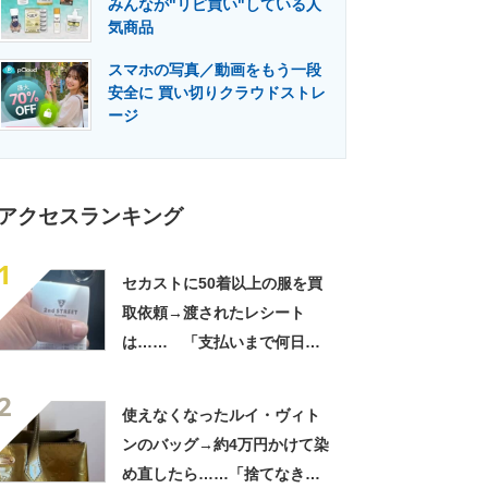
みんなが"リピ買い"している人
門メディア
建設×テクノロジーの最前線
気商品
スマホの写真／動画をもう一段
安全に 買い切りクラウドストレ
ージ
アクセスランキング
1
セカストに50着以上の服を買
取依頼→渡されたレシート
は…… 「支払いまで何日か
待たされた」衝撃的な光景に
2
「この値段はヤバすぎ」
使えなくなったルイ・ヴィト
ンのバッグ→約4万円かけて染
め直したら……「捨てなきゃ