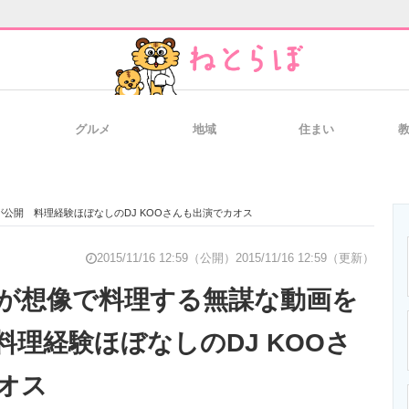
グルメ
地域
住まい
と未来を見通す
スマホと通信の最新トレンド
進化するPCとデ
公開 料理経験ほぼなしのDJ KOOさんも出演でカオス
のいまが分かる
企業ITのトレンドを詳説
経営リーダーの
2015/11/16 12:59（公開）
2015/11/16 12:59（更新）
が想像で料理する無謀な動画を
料理経験ほぼなしのDJ KOOさ
T製品の総合サイト
IT製品の技術・比較・事例
製造業のIT導入
オス