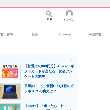
検索
ログイン
教育・育児
動物
リサーチ
会員記事
バイスの未来
好きが集まる 比べて選べる
- PR -
【抽選で5,000円分】Amazonギ
コミュニティ
マーケ×ITの今がよく分かる
フトカードが当たる！読者アン
ケート実施中
重量約999g、最新CPU搭載のビ
・活用を支援
ジネスPCの実力は？
【iHerb】「迷ったらこれ！」