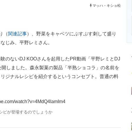
ニクス専門サイト
電子設計の基本と応用
エネルギーの専
マッハ・キショ松
り（
関連記事
）、野菜をキャベツにぶすぶす刺して盛り
おなじみ、平野レミさん。
ないDJ KOOさんを起用したPR動画「平野レミとDJ
公開しました。森永製菓の製品「半熟ショコラ」の名前を
オリジナルレシピを紹介するというコンセプト。普通の料
tube.com/watch?v=4MdQ4IamIm4
シピが登場するのでしょうか