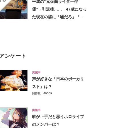
平成の“元仮面ライダー俳
い軽い」など好評
優”→引退後…… 47歳になっ
た現在の姿に「嘘だろ」「声
出た」と108万再生
アンケート
実施中
声が好きな「日本のボーカリ
スト」は？
回答数：49509
実施中
歌が上手だと思うホロライブ
のメンバーは？