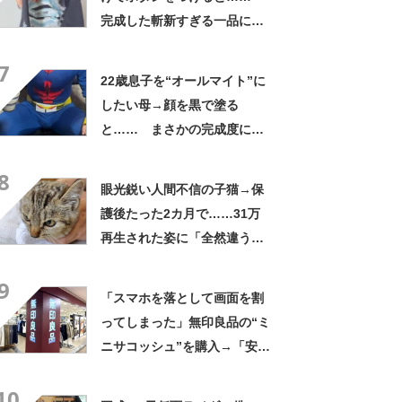
完成した斬新すぎる一品に称
賛「これすごい」
7
22歳息子を“オールマイト”に
したい母→顔を黒で塗る
と…… まさかの完成度に
「フィギュアかと思ったら人
8
間」「質感良すぎ」
眼光鋭い人間不信の子猫→保
護後たった2カ月で……31万
再生された姿に「全然違う」
「本当に愛の力ですね」
9
「スマホを落として画面を割
ってしまった」無印良品の“ミ
ニサコッシュ”を購入→「安心
して持ち歩ける」ように
10
「付けているのを忘れるくら