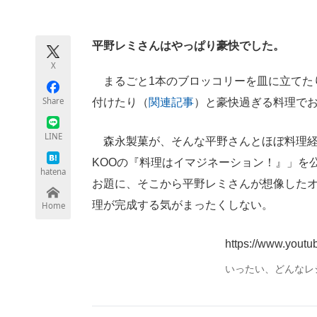
モノづくり技術者専門サイト
エレクトロ
平野レミさんはやっぱり豪快でした。
X
ちょっと気になるネットの話題
まるごと1本のブロッコリーを皿に立てた
Share
付けたり（
関連記事
）と豪快過ぎる料理で
LINE
森永製菓が、そんな平野さんとほぼ料理経験の
KOOの『料理はイマジネーション！』」を
hatena
お題に、そこから平野レミさんが想像した
理が完成する気がまったくしない。
Home
https://www.you
いったい、どんなレ