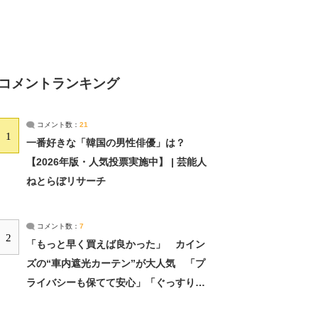
コメントランキング
コメント数：
21
1
一番好きな「韓国の男性俳優」は？
【2026年版・人気投票実施中】 | 芸能人
ねとらぼリサーチ
コメント数：
7
2
「もっと早く買えば良かった」 カイン
ズの“車内遮光カーテン”が大人気 「プ
ライバシーも保てて安心」「ぐっすり眠
れました」（2/2） | ライフ ねとらぼリ