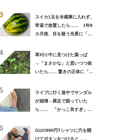
よかった」「そういう使い道
3
もあったのか」
スイカ1玉を冷蔵庫に入れず、
常温で放置したら…… 1年8
カ月後、目を疑う光景に「ヤ
バいヤバいヤバい」「えっ、
4
こんな姿に……!?」
草刈り中に見つけた葉っぱ
→「まさかな」と思いつつ抜
いたら…… 驚きの正体に「お
宝やね」「生命力すごい」
5
ライブに行く道中でサンダル
が崩壊→裸足で困っていた
ら…… 「かっこ良すぎ」ま
さかの展開に感動「こういう
6
人に私もなりたい」
GUの990円Tシャツに穴を開
けてボタンをつけると……