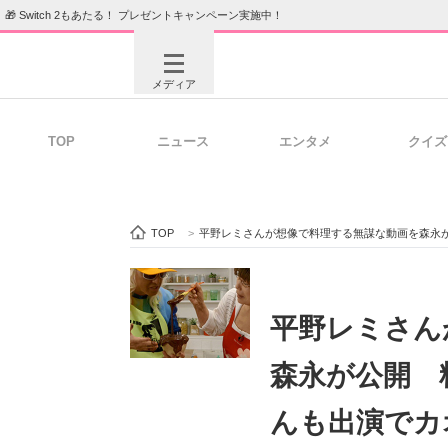
🎁 Switch 2もあたる！ プレゼントキャンペーン実施中！
メディア
TOP
ニュース
エンタメ
クイズ
注目記事を集めた総合ページ
ITの今
TOP
>
平野レミさんが想像で料理する無謀な動画を森永が
ビジネスと働き方のヒント
AI活用
平野レミさん
森永が公開 
ITエンジニア向け専門サイト
企業向けI
んも出演でカ