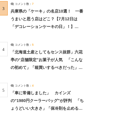
サーチ：2ページ目
コメント数：
7
3
兵庫県の「ケーキ」の名店10選！ 一番
うまいと思う店はどこ？【7月12日は
「デコレーションケーキの日」！】
（2/4） | 兵庫県 ねとらぼリサーチ：2ペ
ージ目
コメント数：
5
4
「北海道土産としてもセンス抜群」六花
亭の“店舗限定”お菓子が人気 「こんな
の初めて」「箱買いするべきだった」
（1/2） | 北海道 ねとらぼリサーチ
コメント数：
4
5
「車に常備しました」 カインズ
の“1980円クーラーバッグ”が評判 「ち
ょうどいい大きさ」「保冷剤を止めるベ
ルトが良い」（1/5） | ライフ ねとらぼ
リサーチ