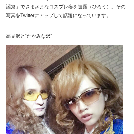
謡祭」でさまざまなコスプレ姿を披露（ひろう）。その
ITの今と未来を見通す
写真をTwitterにアップして話題になっています。
スマホと通信の最新トレンド
高見沢と“たかみな沢”
進化するPCとデバイスの未来
好きが集まる 比べて選べる
ビジネスと働き方のヒント
AI活用のいまが分かる
企業ITのトレンドを詳説
経営リーダーのコミュニティ
マーケ×ITの今がよく分かる
ITエンジニア向け専門サイト