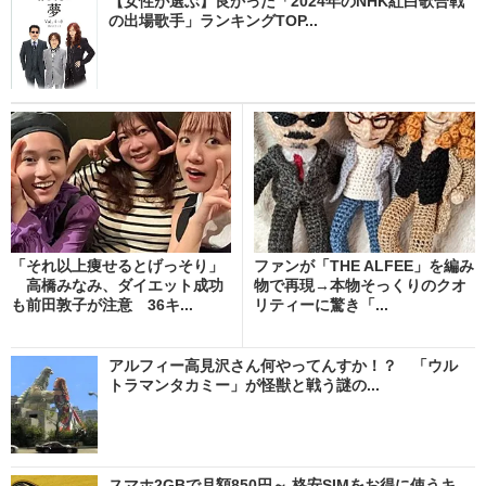
【女性が選ぶ】良かった「2024年のNHK紅白歌合戦
の出場歌手」ランキングTOP...
「それ以上痩せるとげっそり」
ファンが「THE ALFEE」を編み
高橋みなみ、ダイエット成功
物で再現→本物そっくりのクオ
も前田敦子が注意 36キ...
リティーに驚き「...
アルフィー高見沢さん何やってんすか！？ 「ウル
トラマンタカミー」が怪獣と戦う謎の...
スマホ2GBで月額850円～ 格安SIMをお得に使うキ