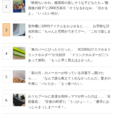
「映画ちいかわ」鑑賞前の楽しそうな子どもたち→“鑑
2
賞後の様子”に2900万表示「そうなるわなw」「分かる
よ」「いったい何が」
室外機に100均アイテムをかぶせると…… お手軽な日
3
光対策に「ちゃんと空間ができてグー」「これで楽しま
す」
「車のバーにぴったりだった」 3COINSの“スマホ＆ド
4
リンクホルダー”が大好評 「ドリンクホルダーが二つ
あって便利」「もっと早く買えばよかった」
「萩の月」のメーカーが作っている洋菓子→開けた
5
ら…… 「なんで誰も教えてくれなかったんだ」驚きの
中身に「バレたか」「えっ食べたい」
おうちプールに友達を招待→ママが作ったのは……「全
6
部最高」 “圧巻の料理”に「うっひょ～！」「勝手にお
っじゃまっしまーーす！」