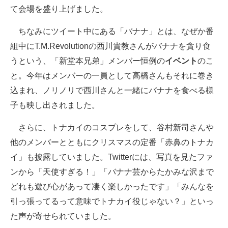
て会場を盛り上げました。
ちなみにツイート中にある「バナナ」とは、なぜか番
組中にT.M.Revolutionの西川貴教さんがバナナを貪り食
うという、「新堂本兄弟」メンバー恒例の
イベント
のこ
と。今年はメンバーの一員として高橋さんもそれに巻き
込まれ、ノリノリで西川さんと一緒にバナナを食べる様
子も映し出されました。
さらに、トナカイのコスプレをして、谷村新司さんや
他のメンバーとともにクリスマスの定番「赤鼻のトナカ
イ」も披露していました。Twitterには、写真を見たファ
ンから「天使すぎる！」「バナナ芸からたかみな沢まで
どれも遊び心があって凄く楽しかったです」「みんなを
引っ張ってるって意味でトナカイ役じゃない？」といっ
た声が寄せられていました。