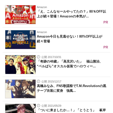
Amazon
「え、こんなセールやってたの？」80％OFF以
上が続々登場！Amazonの本気が...
PR
Amazon
Amazon今日も見逃せない！80%OFF以上が
続々登場
PR
公開 2017/10/31
「奇跡の48歳」「高見沢いた」 福山雅治、
“ベルばら”オスカル仮装でハロウィー...
公開 2015/12/17
高橋みなみ、FNS歌謡祭でT.M.Revolutionの黒
テープ衣装に変身 強風...
公開 2021/05/29
「ついに来ましたか…！」「とうとう」 峯岸