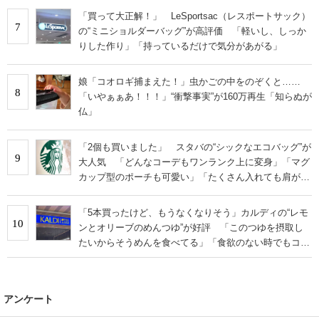
「買って大正解！」 LeSportsac（レスポートサック）
7
の“ミニショルダーバッグ”が高評価 「軽いし、しっか
りした作り」「持っているだけで気分があがる」
娘「コオロギ捕まえた！」虫かごの中をのぞくと……
8
「いやぁぁあ！！！」“衝撃事実”が160万再生「知らぬが
仏」
「2個も買いました」 スタバの“シックなエコバッグ”が
9
大人気 「どんなコーデもワンランク上に変身」「マグ
カップ型のポーチも可愛い」「たくさん入れても肩が痛
くならない」
「5本買ったけど、もうなくなりそう」カルディの“レモ
10
ンとオリーブのめんつゆ”が好評 「このつゆを摂取し
たいからそうめんを食べてる」「食欲のない時でもコレ
で食べられる」
アンケート