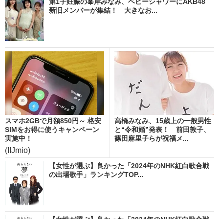
第1子妊娠の峯岸みなみ、ベビーシャワーにAKB48
新旧メンバーが集結！ 大きなお...
スマホ2GBで月額850円～ 格安
高橋みなみ、15歳上の一般男性
SIMをお得に使うキャンペーン
と“令和婚”発表！ 前田敦子、
実施中！
篠田麻里子らが祝福メ...
(IIJmio)
【女性が選ぶ】良かった「2024年のNHK紅白歌合戦
の出場歌手」ランキングTOP...