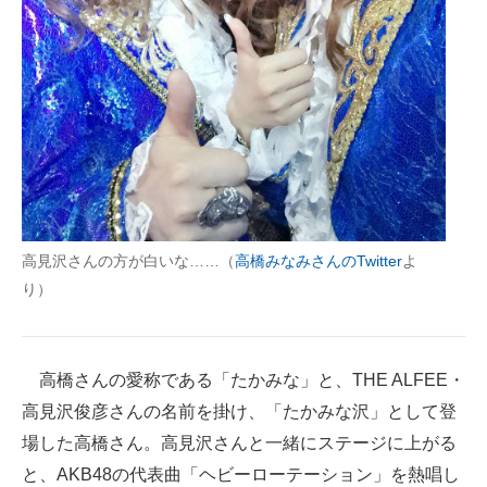
企業向けIT製品の総合サイト
IT製品の技術・比較・事例
製造業のIT導入・活用を支援
モノづくり技術者専門サイト
エレクトロニクス専門サイト
電子設計の基本と応用
高見沢さんの方が白いな……（
高橋みなみさんのTwitter
よ
り）
エネルギーの専門メディア
建設×テクノロジーの最前線
高橋さんの愛称である「たかみな」と、THE ALFEE・
ちょっと気になるネットの話題
高見沢俊彦さんの名前を掛け、「たかみな沢」として登
場した高橋さん。高見沢さんと一緒にステージに上がる
と、AKB48の代表曲「ヘビーローテーション」を熱唱し