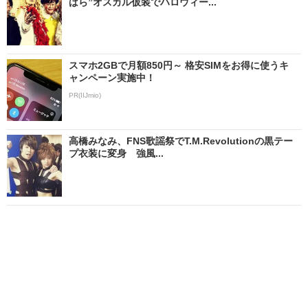
ばら”オスカル仮装でハロウィー...
スマホ2GBで月額850円～ 格安SIMをお得に使うキ
ャンペーン実施中！
PR(IIJmio)
高橋みなみ、FNS歌謡祭でT.M.Revolutionの黒テー
プ衣装に変身 強風...