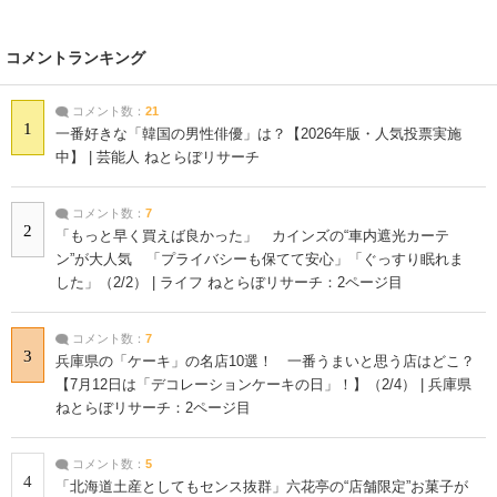
コメントランキング
コメント数：
21
1
一番好きな「韓国の男性俳優」は？【2026年版・人気投票実施
中】 | 芸能人 ねとらぼリサーチ
コメント数：
7
2
「もっと早く買えば良かった」 カインズの“車内遮光カーテ
ン”が大人気 「プライバシーも保てて安心」「ぐっすり眠れま
した」（2/2） | ライフ ねとらぼリサーチ：2ページ目
コメント数：
7
3
兵庫県の「ケーキ」の名店10選！ 一番うまいと思う店はどこ？
【7月12日は「デコレーションケーキの日」！】（2/4） | 兵庫県
ねとらぼリサーチ：2ページ目
コメント数：
5
4
「北海道土産としてもセンス抜群」六花亭の“店舗限定”お菓子が