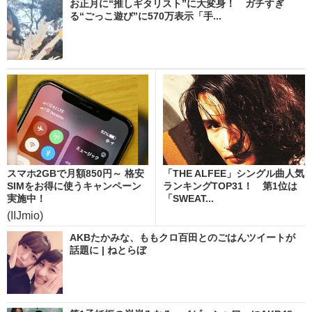
お正月に“推しギタリスト”に大変身！ ガチすぎ
る“ごっこ遊び”に570万表示「手...
スマホ2GBで月額850円～ 格安
「THE ALFEE」シングル曲人気
SIMをお得に使うキャンペーン
ランキングTOP31！ 第1位は
実施中！
「SWEAT...
(IIJmio)
AKBたかみな、ももクロ百田とのごはんツイートが
話題に | ねとらぼ