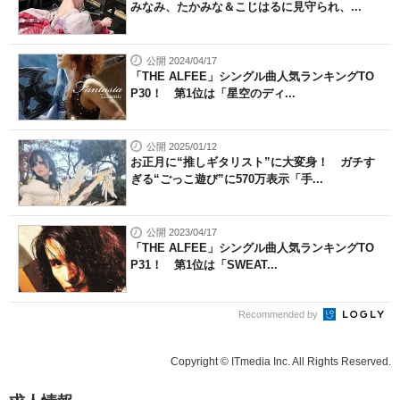
みなみ、たかみな＆こじはるに見守られ、...
公開 2024/04/17
「THE ALFEE」シングル曲人気ランキングTO
P30！ 第1位は「星空のディ...
公開 2025/01/12
お正月に“推しギタリスト”に大変身！ ガチす
ぎる“ごっこ遊び”に570万表示「手...
公開 2023/04/17
「THE ALFEE」シングル曲人気ランキングTO
P31！ 第1位は「SWEAT...
Recommended by
Copyright © ITmedia Inc. All Rights Reserved.