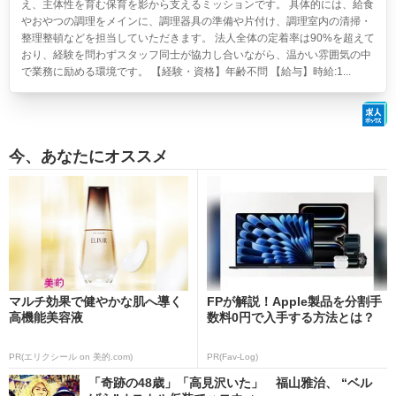
え、主体性を育む保育を影から支えるミッションです。 具体的には、給食
やおやつの調理をメインに、調理器具の準備や片付け、調理室内の清掃・
整理整頓などを担当していただきます。 法人全体の定着率は90%を超えて
おり、経験を問わずスタッフ同士が協力し合いながら、温かい雰囲気の中
で業務に励める環境です。 【経験・資格】年齢不問 【給与】時給:1...
今、あなたにオススメ
マルチ効果で健やかな肌へ導く
FPが解説！Apple製品を分割手
高機能美容液
数料0円で入手する方法とは？
PR(エリクシール on 美的.com)
PR(Fav-Log)
「奇跡の48歳」「高見沢いた」 福山雅治、 “ベル