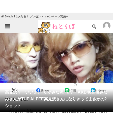
🎁 Switch 2もあたる！ プレゼントキャンペーン実施中！
ねとらぼメニュー
TOP
ニュース
エンタメ
クイズ
グルメ
地域
住まい
教育・育児
動物
リサーチ
2015/12/03 16:50（公開）
X
Share
LINE
hatena
会員記事
高見沢？ いいえ、“たかみな沢”です AKB48高橋みな
みさんがTHE ALFEE高見沢さんになりきってまさかの2
妙に似合うな。
メディア
ショット
AKB48の高橋みなみさんが、12月2日の「2015 FNS歌
注目記事を集めた総合ページ