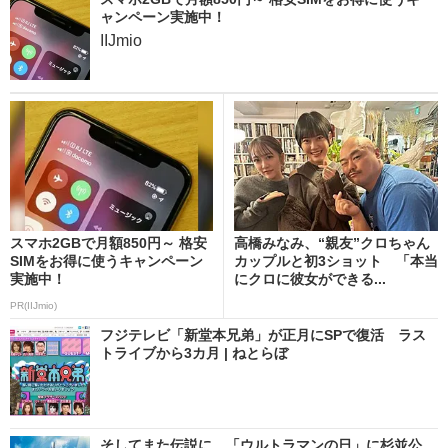
ャンペーン実施中！
IIJmio
スマホ2GBで月額850円～ 格安
高橋みなみ、“親友”クロちゃん
SIMをお得に使うキャンペーン
カップルと初3ショット 「本当
実施中！
にクロに彼女ができる...
PR(IIJmio)
フジテレビ「新堂本兄弟」が正月にSPで復活 ラス
トライブから3カ月 | ねとらぼ
そしてまた伝説に 「ウルトラマンの日」に杉並公